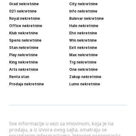
Grad nekretnine
City nekretnine
021 nekretnine
Info nekretnine
Royal nekretnine
Bulevar nekretnine
Office nekretnine
Halo nekretnine
Klub nekretnine
Eho nekretnine
Spens nekretnine
Win nekretnine
Stan nekretnine
Exit nekretnine
Play nekretnine
Max nekretnine
King nekretnine
Trg nekretnine
Arts nekretnine
One nekretnine
Renta stan
Zakup nekretnine
Prodaja nekretnine
Lumo nekretnine
Sve informacije u vezi sa imovinom, koja je na
prodaju, a iz izvora ovog sajta, smatraju se
pouzdanim informacijama. Internet prezentacija