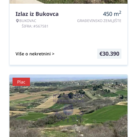
2
Izlaz iz Bukovca
450
m
BUKOVAC
GRAĐEVINSKO ZEMLJIŠTE
ŠIFRA: #567581
€
30.390
Više o nekretnini >
Plac