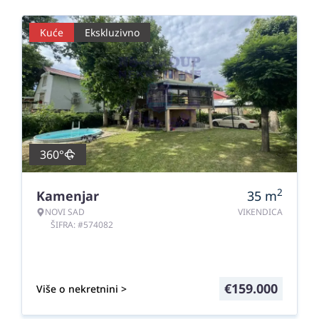
Kuće
Ekskluzivno
360°
2
Kamenjar
35
m
NOVI SAD
VIKENDICA
ŠIFRA: #574082
€
159.000
Više o nekretnini >