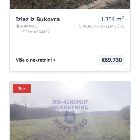
2
Izlaz iz Bukovca
1.354
m
BUKOVAC
GRAĐEVINSKO ZEMLJIŠTE
ŠIFRA: #564497
€
69.730
Više o nekretnini >
Plac