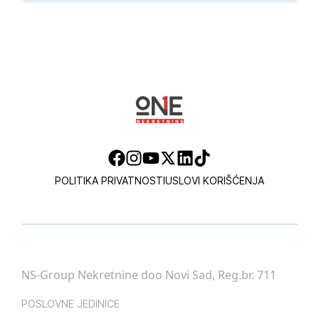
POLITIKA PRIVATNOSTI
USLOVI KORIŠĆENJA
NS-Group Nekretnine doo Novi Sad, Reg.br. 711
POSLOVNE JEDINICE