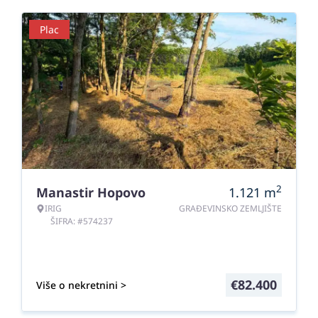
Plac
2
Manastir Hopovo
1.121
m
IRIG
GRAĐEVINSKO ZEMLJIŠTE
ŠIFRA: #574237
€
82.400
Više o nekretnini >