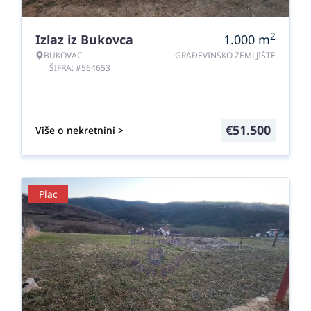
2
Izlaz iz Bukovca
1.000
m
BUKOVAC
GRAĐEVINSKO ZEMLJIŠTE
ŠIFRA: #564653
€
51.500
Više o nekretnini >
Plac