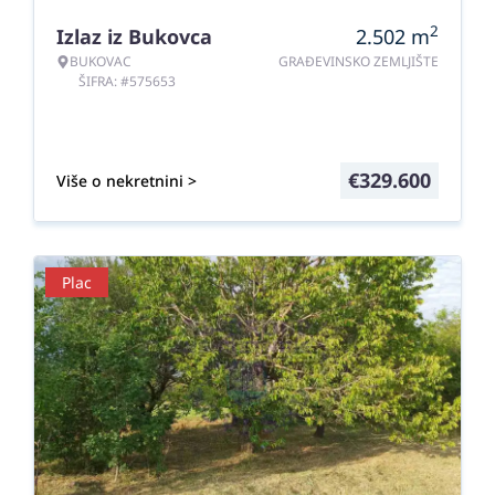
2
Izlaz iz Bukovca
2.502
m
BUKOVAC
GRAĐEVINSKO ZEMLJIŠTE
ŠIFRA: #575653
€
329.600
Više o nekretnini >
Plac