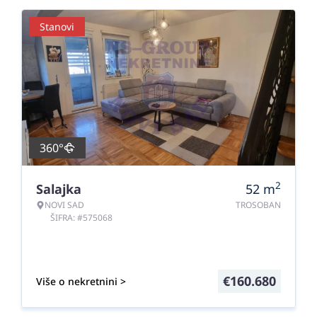
Stanovi
360°
2
Salajka
52
m
NOVI SAD
TROSOBAN
ŠIFRA: #575068
€
160.680
Više o nekretnini >