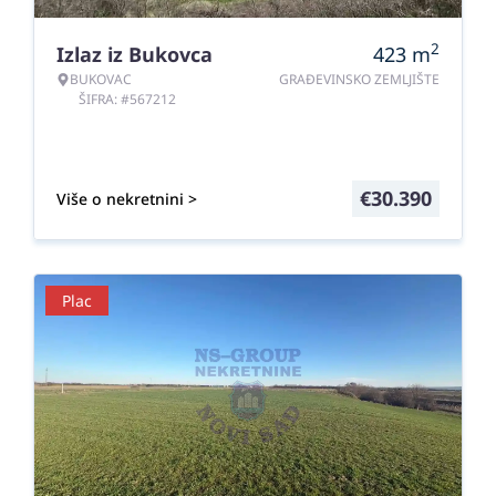
2
Izlaz iz Bukovca
423
m
BUKOVAC
GRAĐEVINSKO ZEMLJIŠTE
ŠIFRA: #567212
€
30.390
Više o nekretnini >
Plac