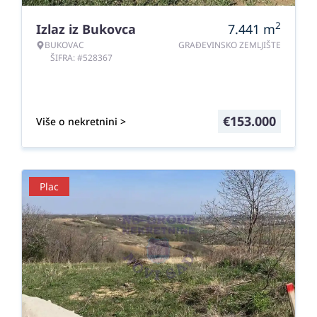
2
Izlaz iz Bukovca
7.441
m
BUKOVAC
GRAĐEVINSKO ZEMLJIŠTE
ŠIFRA: #528367
€
153.000
Više o nekretnini >
Plac