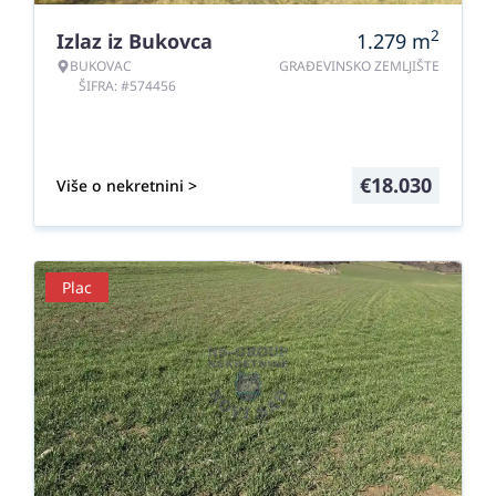
2
Izlaz iz Bukovca
1.279
m
BUKOVAC
GRAĐEVINSKO ZEMLJIŠTE
ŠIFRA: #574456
€
18.030
Više o nekretnini >
Plac