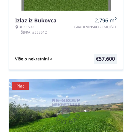
2
Izlaz iz Bukovca
2.796
m
BUKOVAC
GRAĐEVINSKO ZEMLJIŠTE
ŠIFRA: #553512
€
57.600
Više o nekretnini >
Plac