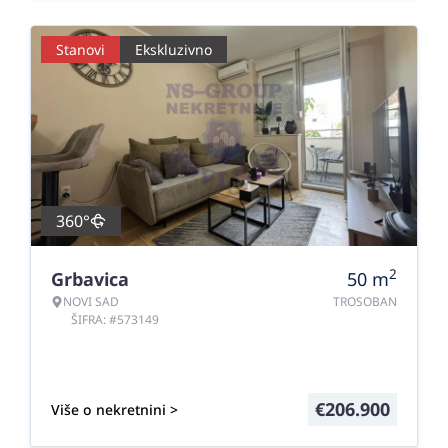
Stanovi
Ekskluzivno
360°
2
Grbavica
50
m
NOVI SAD
TROSOBAN
ŠIFRA: #573149
€
206.900
Više o nekretnini >