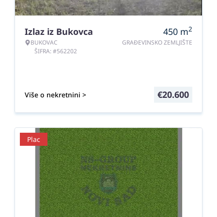
2
Izlaz iz Bukovca
450
m
BUKOVAC
GRAĐEVINSKO ZEMLJIŠTE
ŠIFRA: #562202
€
20.600
Više o nekretnini >
Plac