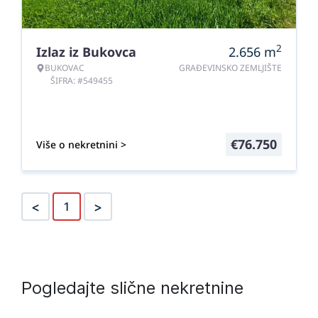
2
Izlaz iz Bukovca
2.656
m
BUKOVAC
GRAĐEVINSKO ZEMLJIŠTE
ŠIFRA: #549455
€
76.750
Više o nekretnini >
<
>
1
Pogledajte slične nekretnine