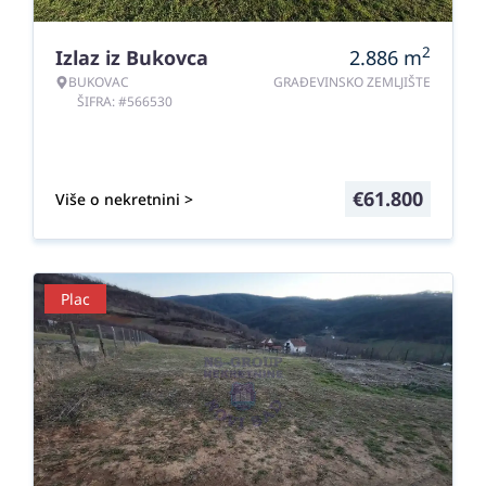
2
Izlaz iz Bukovca
2.886
m
BUKOVAC
GRAĐEVINSKO ZEMLJIŠTE
ŠIFRA: #566530
€
61.800
Više o nekretnini >
Plac