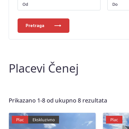
Pretraga
Placevi Čenej
Prikazano 1-8 od ukupno 8 rezultata
Plac
Ekskluzivno
Plac