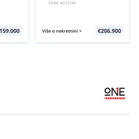
ŠIFRA: #573149
159.000
€
206.900
Više o nekretnini >