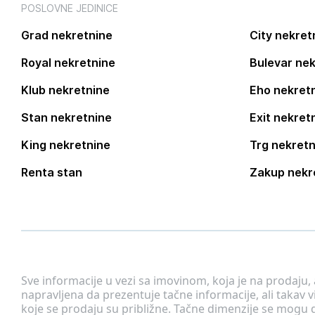
POSLOVNE JEDINICE
Grad nekretnine
City nekret
Royal nekretnine
Bulevar nek
Klub nekretnine
Eho nekret
Stan nekretnine
Exit nekret
King nekretnine
Trg nekretn
Renta stan
Zakup nekr
Sve informacije u vezi sa imovinom, koja je na prodaju,
napravljena da prezentuje tačne informacije, ali taka
koje se prodaju su približne. Tačne dimenzije se mogu d