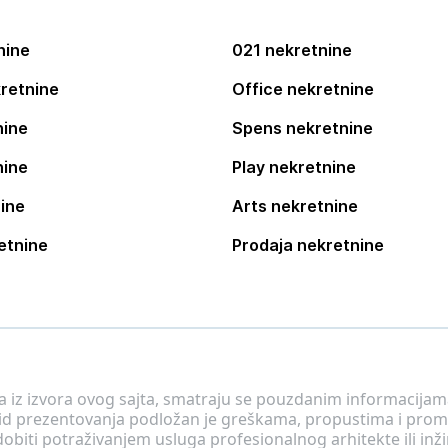
nine
021 nekretnine
retnine
Office nekretnine
nine
Spens nekretnine
nine
Play nekretnine
ine
Arts nekretnine
etnine
Prodaja nekretnine
 a iz izvora ovog sajta, smatraju se pouzdanim informacijama
v vid prezentovanja podložan je greškama, propustima i pro
obiti potraživanjem usluga profesionalnog arhitekte ili inž