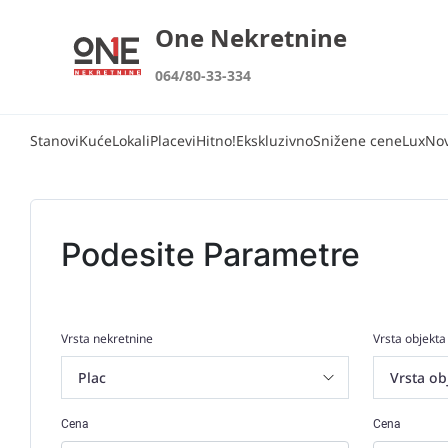
One Nekretnine
064/80-33-334
Stanovi
Kuće
Lokali
Placevi
Hitno!
Ekskluzivno
Snižene cene
Lux
No
Podesite Parametre
Vrsta nekretnine
Vrsta objekta
Cena
Cena