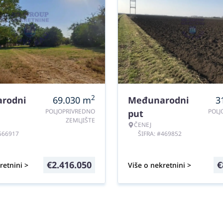
2
rodni
69.030
m
Međunarodni
3
POLJOPRIVREDNO
POLJ
put
ZEMLJIŠTE
ČENEJ
#566917
ŠIFRA: #469852
€
2.416.050
€
retnini >
Više o nekretnini >