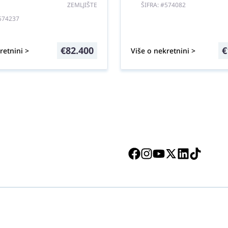
ZEMLJIŠTE
ŠIFRA: #574082
#574237
€
82.400
€
retnini >
Više o nekretnini >