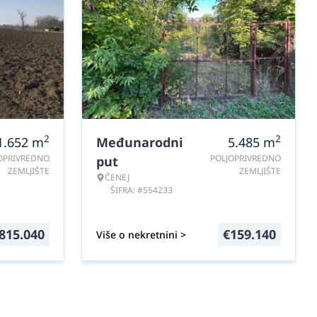
2
2
1.652
m
Međunarodni
5.485
m
OPRIVREDNO
POLJOPRIVREDNO
put
ZEMLJIŠTE
ZEMLJIŠTE
ČENEJ
ŠIFRA: #554233
815.040
€
159.140
Više o nekretnini >