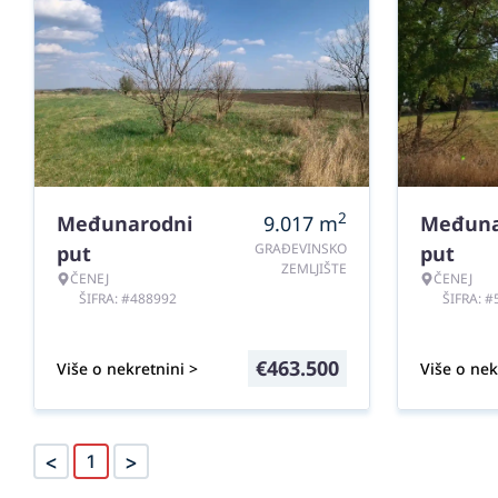
2
Međunarodni
9.017
m
Međuna
GRAĐEVINSKO
put
put
ZEMLJIŠTE
ČENEJ
ČENEJ
ŠIFRA: #488992
ŠIFRA: 
€
463.500
Više o nekretnini >
Više o nek
<
>
1