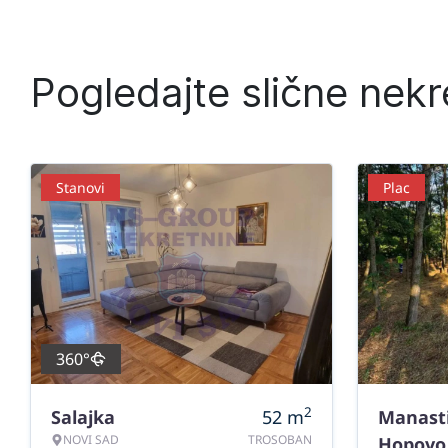
Pogledajte slične nekr
Stanovi
Plac
360°
2
Salajka
52
m
Manast
NOVI SAD
TROSOBAN
Hopovo