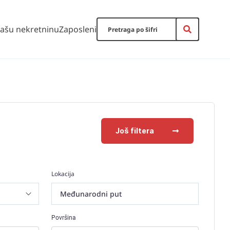
vašu nekretninu
Zaposleni
Još filtera
Lokacija
Međunarodni put
Površina