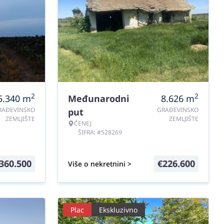
2
2
5.340
m
Međunarodni
8.626
m
RAĐEVINSKO
GRAĐEVINSKO
put
ZEMLJIŠTE
ZEMLJIŠTE
ČENEJ
ŠIFRA: #528269
360.500
€
226.600
Više o nekretnini >
Plac
Ekskluzivno