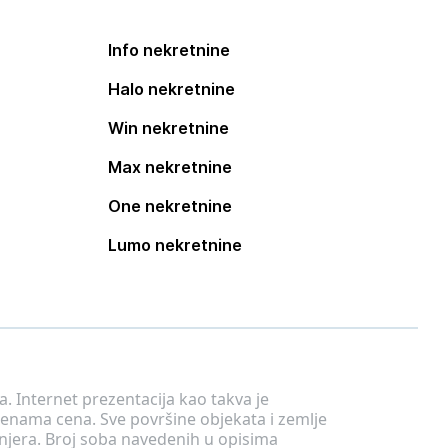
Info nekretnine
Halo nekretnine
Win nekretnine
Max nekretnine
One nekretnine
Lumo nekretnine
. Internet prezentacija kao takva je
menama cena. Sve površine objekata i zemlje
injera. Broj soba navedenih u opisima