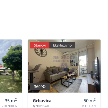
Stanovi
Ekskluzivno
360°
2
2
35
m
Grbavica
50
m
VIKENDICA
NOVI SAD
TROSOBAN