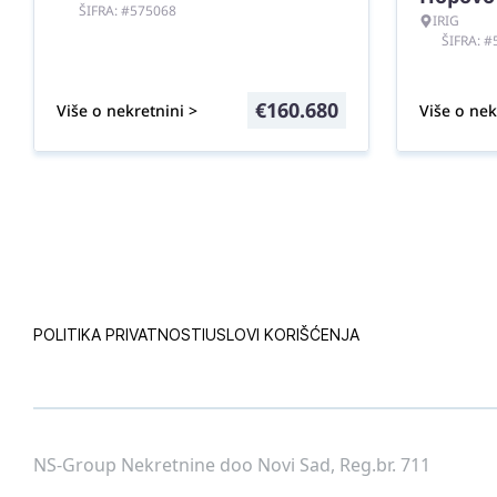
ŠIFRA: #575068
IRIG
ŠIFRA: 
€
160.680
Više o nekretnini >
Više o nek
POLITIKA PRIVATNOSTI
USLOVI KORIŠĆENJA
NS-Group Nekretnine doo Novi Sad, Reg.br. 711