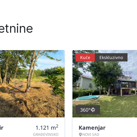
etnine
Kuće
Ekskluzivno
360°
2
ir
1.121
m
Kamenjar
GRAĐEVINSKO
NOVI SAD