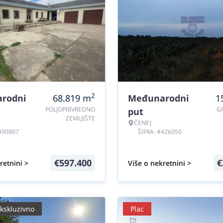
2
rodni
68.819
m
Međunarodni
1
POLJOPRIVREDNO
G
put
ZEMLJIŠTE
ČENEJ
#490807
ŠIFRA: #426050
€
597.400
€
retnini >
Više o nekretnini >
kskluzivno
Plac