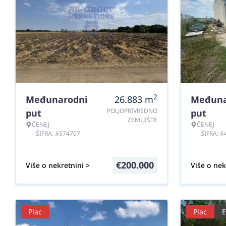
2
Međunarodni
26.883
m
Međuna
POLJOPRIVREDNO
put
put
ZEMLJIŠTE
ČENEJ
ČENEJ
ŠIFRA: #574707
ŠIFRA: 
€
200.000
Više o nekretnini >
Više o nek
Plac
Plac
E