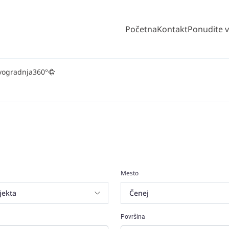
Početna
Kontakt
Ponudite 
vogradnja
360°
Mesto
Površina