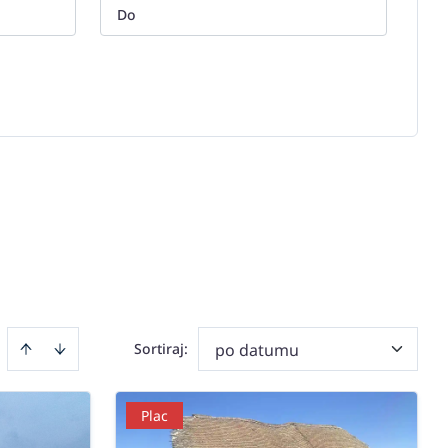
Sortiraj
:
po datumu
Plac