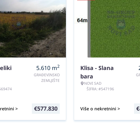
2
eliki
5.610
m
Klisa - Slana
GRAĐEVINSKO
G
bara
ZEMLJIŠTE
NOVI SAD
#569474
ŠIFRA: #547196
€
577.830
€
retnini >
Više o nekretnini >