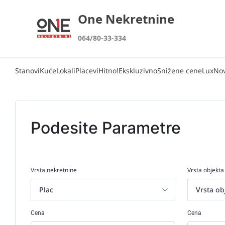
One Nekretnine
064/80-33-334
Stanovi
Kuće
Lokali
Placevi
Hitno!
Ekskluzivno
Snižene cene
Lux
No
Podesite Parametre
Vrsta nekretnine
Vrsta objekta
Cena
Cena