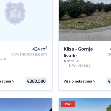
2
424
m
Klisa - Gornje
GRAĐEVINSKO ZEMLJIŠTE
G
livade
#575619
NOVI SAD
ŠIFRA: #575032
€
360.500
€
retnini >
Više o nekretnini >
Plac