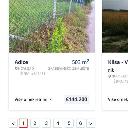
2
Adice
503
m
Klisa - V
NOVI SAD
GRAĐEVINSKO ZEMLJIŠTE
rit
ŠIFRA: #547451
NOVI SAD
ŠIFRA: 
€
144.200
Više o nekretnini >
Više o nek
<
>
1
2
3
4
5
6