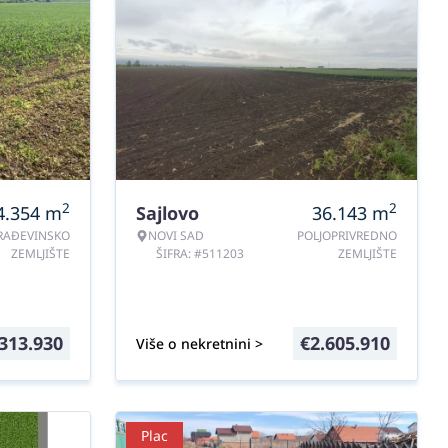
2
2
4.354
m
Sajlovo
36.143
m
RAĐEVINSKO
NOVI SAD
POLJOPRIVREDNO
ZEMLJIŠTE
ŠIFRA: #511203
ZEMLJIŠTE
313.930
€
2.605.910
Više o nekretnini >
Plac