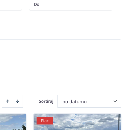
Sortiraj
:
po datumu
Plac