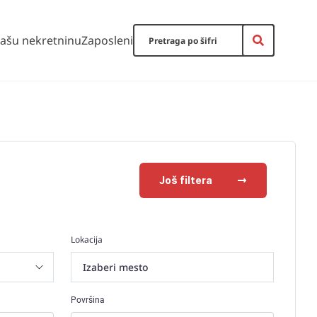
vašu nekretninu
Zaposleni
Još filtera
Lokacija
Izaberi mesto
Površina