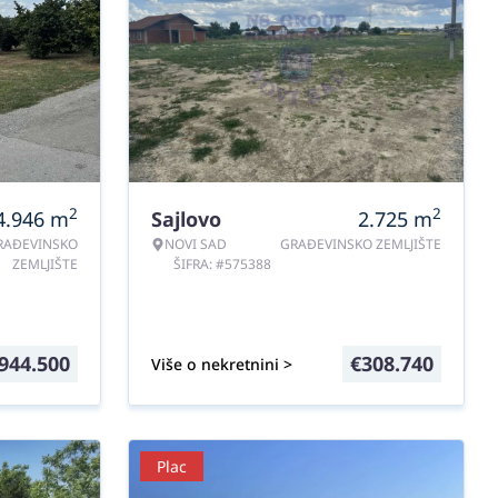
2
2
4.946
m
Sajlovo
2.725
m
RAĐEVINSKO
NOVI SAD
GRAĐEVINSKO ZEMLJIŠTE
ZEMLJIŠTE
ŠIFRA: #575388
944.500
€
308.740
Više o nekretnini >
Plac