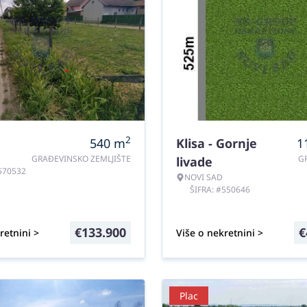
2
540
m
Klisa - Gornje
1
GRAĐEVINSKO ZEMLJIŠTE
G
livade
#570532
NOVI SAD
ŠIFRA: #550646
€
133.900
€
retnini >
Više o nekretnini >
Plac