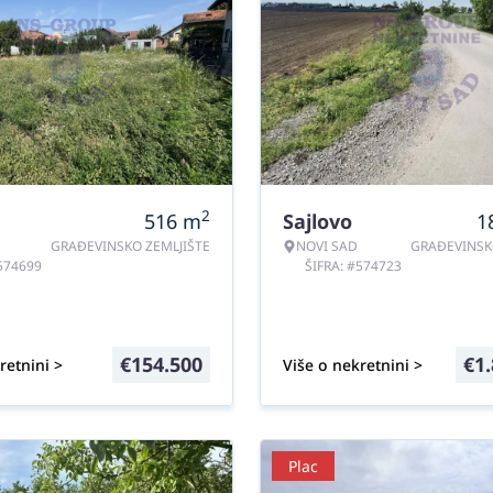
2
516
m
Sajlovo
1
GRAĐEVINSKO ZEMLJIŠTE
NOVI SAD
GRAĐEVINSK
#574699
ŠIFRA: #574723
€
154.500
€
1
retnini >
Više o nekretnini >
Plac