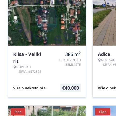
2
Klisa - Veliki
386
m
Adice
GRAĐEVINSKO
NOVI SAD
rit
ZEMLJIŠTE
ŠIFRA: 
NOVI SAD
ŠIFRA: #572825
€
40.000
Više o nekretnini >
Više o nek
Plac
Plac