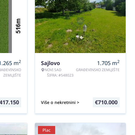
2
2
1.265
m
Sajlovo
1.705
m
RAĐEVINSKO
NOVI SAD
GRAĐEVINSKO ZEMLJIŠTE
ZEMLJIŠTE
ŠIFRA: #548023
417.150
€
710.000
Više o nekretnini >
Plac