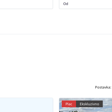
Postavka:
Plac
Ekskluzivno