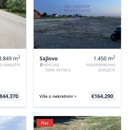
2
2
8.849
m
Sajlovo
1.450
m
O ZEMLJIŠTE
NOVI SAD
POLJOPRIVREDNO
ŠIFRA: #573872
ZEMLJIŠTE
.844.370
€
164.290
Više o nekretnini >
Plac