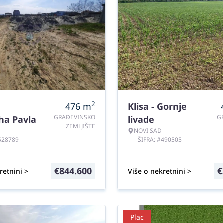
2
476
m
Klisa - Gornje
GRAĐEVINSKO
G
rha Pavla
livade
ZEMLJIŠTE
NOVI SAD
#528789
ŠIFRA: #490505
€
844.600
€
retnini >
Više o nekretnini >
Plac