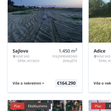
2
Sajlovo
1.450
m
Adice
NOVI SAD
POLJOPRIVREDNO
NOVI SAD
ŠIFRA: #573653
ZEMLJIŠTE
ŠIFRA: 
€
164.290
Više o nekretnini >
Više o nek
Plac
Ekskluzivno
Plac
E