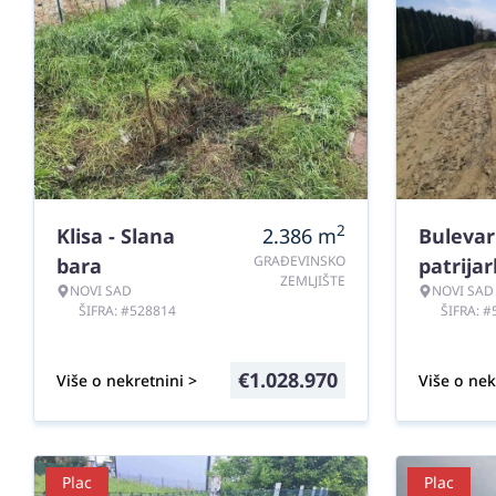
2
Klisa - Slana
2.386
m
Bulevar
GRAĐEVINSKO
bara
patrija
ZEMLJIŠTE
NOVI SAD
NOVI SAD
ŠIFRA: #528814
ŠIFRA: 
€
1.028.970
Više o nekretnini >
Više o nek
Plac
Plac