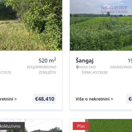
2
520
m
Šangaj
1
POLJOPRIVREDNO
NOVI SAD
GRAĐEVINSK
#573570
ZEMLJIŠTE
ŠIFRA: #573038
€
48.410
€
retnini >
Više o nekretnini >
kskluzivno
Plac