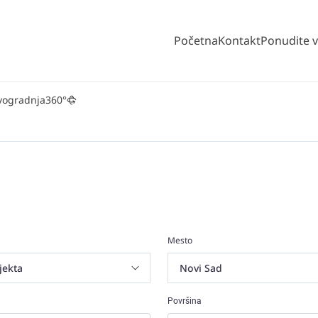
Početna
Kontakt
Ponudite 
vogradnja
360°
Mesto
Površina