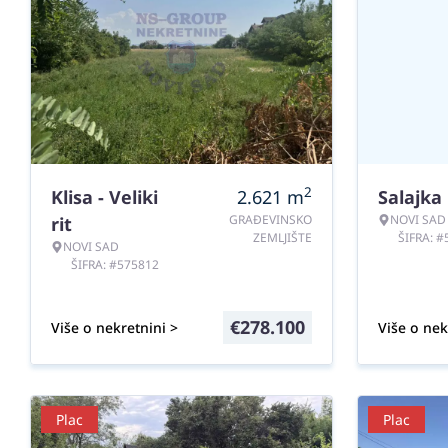
2
Klisa - Veliki
2.621
m
Salajka
GRAĐEVINSKO
NOVI SAD
rit
ZEMLJIŠTE
ŠIFRA: 
NOVI SAD
ŠIFRA: #575812
€
278.100
Više o nekretnini >
Više o nek
Plac
Plac