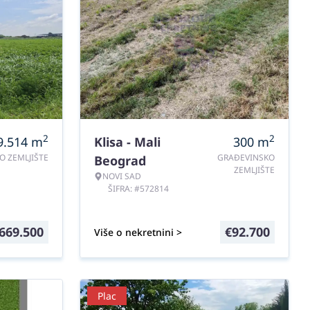
2
2
9.514
m
Klisa - Mali
300
m
O ZEMLJIŠTE
GRAĐEVINSKO
Beograd
ZEMLJIŠTE
NOVI SAD
ŠIFRA: #572814
669.500
€
92.700
Više o nekretnini >
Plac