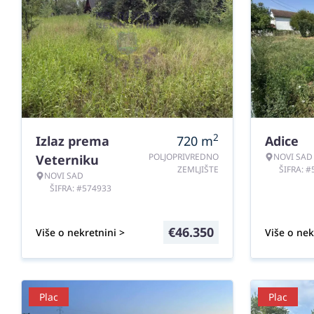
2
Izlaz prema
720
m
Adice
POLJOPRIVREDNO
NOVI SAD
Veterniku
ZEMLJIŠTE
ŠIFRA: 
NOVI SAD
ŠIFRA: #574933
€
46.350
Više o nekretnini >
Više o nek
Plac
Plac