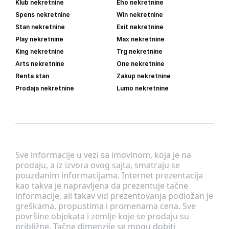
Klub nekretnine
Eho nekretnine
Spens nekretnine
Win nekretnine
Stan nekretnine
Exit nekretnine
Play nekretnine
Max nekretnine
King nekretnine
Trg nekretnine
Arts nekretnine
One nekretnine
Renta stan
Zakup nekretnine
Prodaja nekretnine
Lumo nekretnine
Sve informacije u vezi sa imovinom, koja je na
prodaju, a iz izvora ovog sajta, smatraju se
pouzdanim informacijama. Internet prezentacija
kao takva je napravljena da prezentuje tačne
informacije, ali takav vid prezentovanja podložan je
greškama, propustima i promenama cena. Sve
površine objekata i zemlje koje se prodaju su
približne. Tačne dimenzije se mogu dobiti