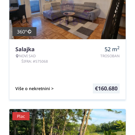
360°
2
Salajka
52
m
NOVI SAD
TROSOBAN
ŠIFRA: #575068
€
160.680
Više o nekretnini >
Plac