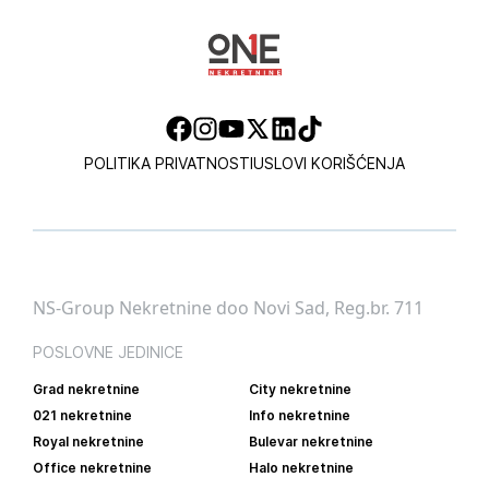
POLITIKA PRIVATNOSTI
USLOVI KORIŠĆENJA
NS-Group Nekretnine doo Novi Sad, Reg.br. 711
POSLOVNE JEDINICE
Grad nekretnine
City nekretnine
021 nekretnine
Info nekretnine
Royal nekretnine
Bulevar nekretnine
Office nekretnine
Halo nekretnine