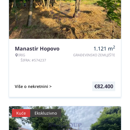
2
Manastir Hopovo
1.121
m
IRIG
GRAĐEVINSKO ZEMLJIŠTE
ŠIFRA: #574237
€
82.400
Više o nekretnini >
Kuće
Ekskluzivno