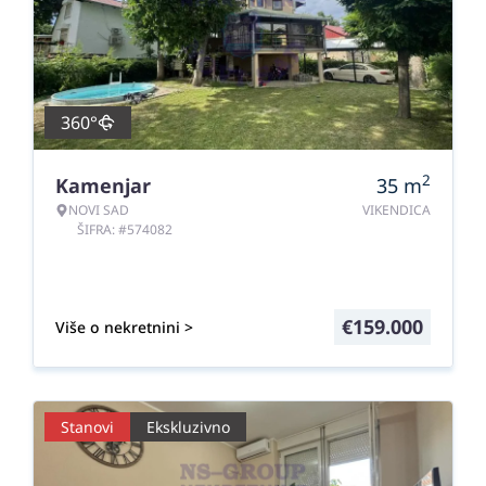
360°
2
Kamenjar
35
m
NOVI SAD
VIKENDICA
ŠIFRA: #574082
€
159.000
Više o nekretnini >
Stanovi
Ekskluzivno