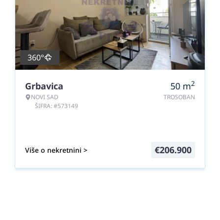
360°
2
Grbavica
50
m
NOVI SAD
TROSOBAN
ŠIFRA: #573149
€
206.900
Više o nekretnini >