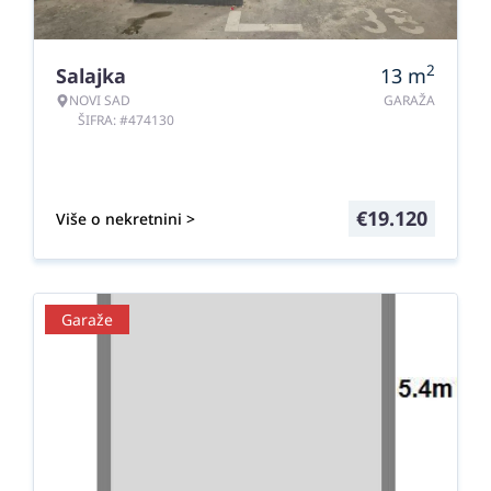
2
Salajka
13
m
NOVI SAD
GARAŽA
ŠIFRA: #474130
€
19.120
Više o nekretnini >
Garaže