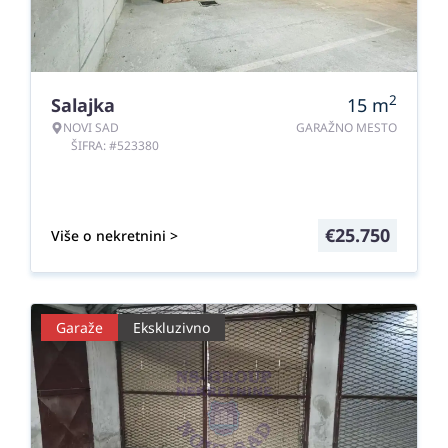
2
Salajka
15
m
NOVI SAD
GARAŽNO MESTO
ŠIFRA: #523380
€
25.750
Više o nekretnini >
Garaže
Ekskluzivno