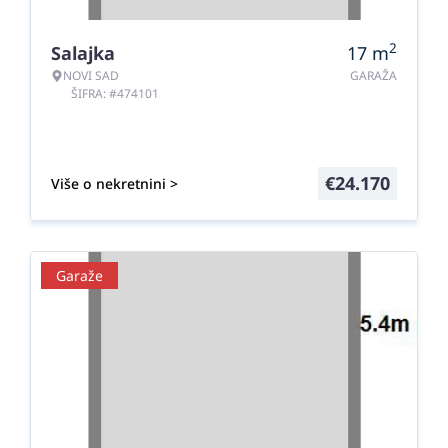
2
Salajka
17
m
NOVI SAD
GARAŽA
ŠIFRA: #474101
€
24.170
Više o nekretnini >
Garaže