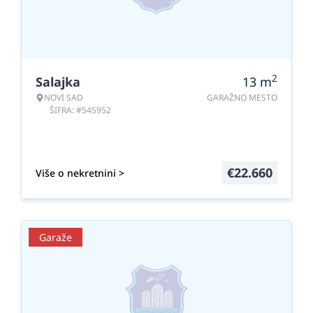
2
Salajka
13
m
NOVI SAD
GARAŽNO MESTO
ŠIFRA: #545952
€
22.660
Više o nekretnini >
Garaže