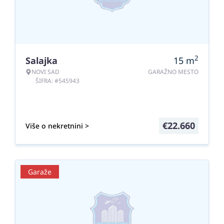
2
Salajka
15
m
NOVI SAD
GARAŽNO MESTO
ŠIFRA: #545943
€
22.660
Više o nekretnini >
Garaže