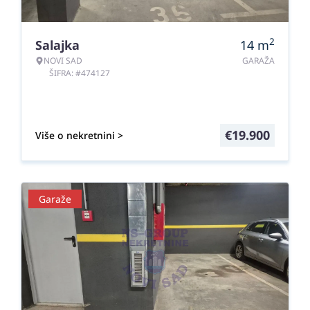
2
Salajka
14
m
NOVI SAD
GARAŽA
ŠIFRA: #474127
€
19.900
Više o nekretnini >
Garaže