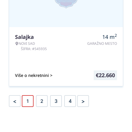
2
Salajka
14
m
NOVI SAD
GARAŽNO MESTO
ŠIFRA: #545935
€
22.660
Više o nekretnini >
<
>
1
2
3
4