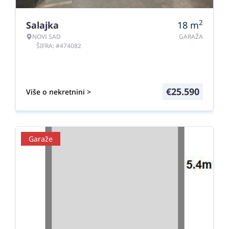
2
Salajka
18
m
NOVI SAD
GARAŽA
ŠIFRA: #474082
€
25.590
Više o nekretnini >
Garaže