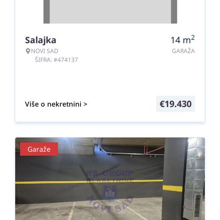
2
Salajka
14
m
NOVI SAD
GARAŽA
ŠIFRA: #474137
€
19.430
Više o nekretnini >
Garaže