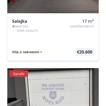
2
Salajka
17
m
NOVI SAD
GARAŽNO MESTO
ŠIFRA: #526270
€
20.600
Više o nekretnini >
Garaže