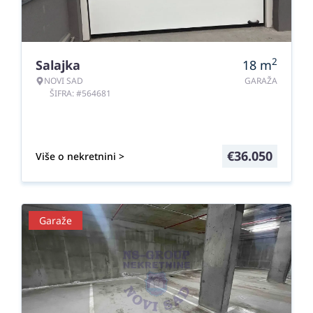
2
Salajka
18
m
NOVI SAD
GARAŽA
ŠIFRA: #564681
€
36.050
Više o nekretnini >
Garaže