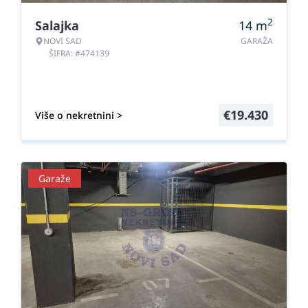
2
Salajka
14
m
NOVI SAD
GARAŽA
ŠIFRA: #474139
€
19.430
Više o nekretnini >
Garaže