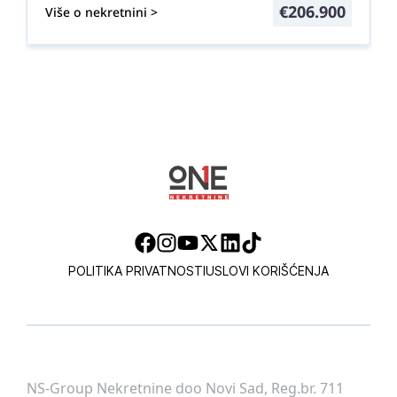
€
206.900
Više o nekretnini >
POLITIKA PRIVATNOSTI
USLOVI KORIŠĆENJA
NS-Group Nekretnine doo Novi Sad, Reg.br. 711