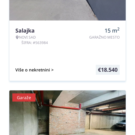
2
Salajka
15
m
NOVI SAD
GARAŽNO MESTO
ŠIFRA: #563984
€
18.540
Više o nekretnini >
Garaže