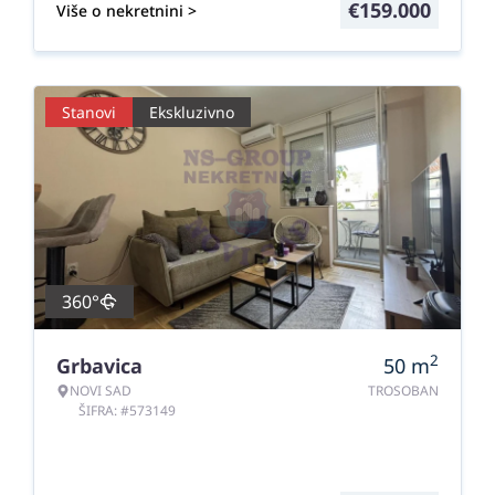
€
159.000
Više o nekretnini >
Stanovi
Ekskluzivno
360°
2
Grbavica
50
m
NOVI SAD
TROSOBAN
ŠIFRA: #573149