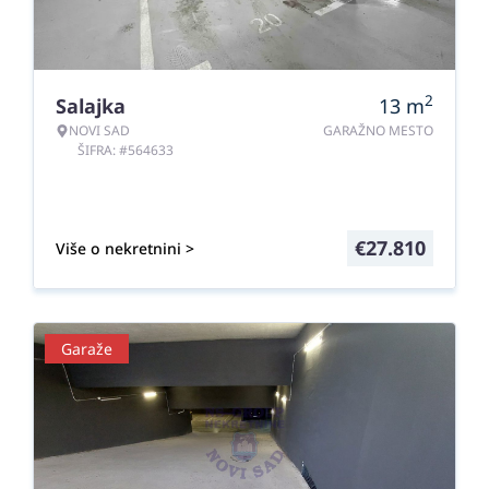
2
Salajka
13
m
NOVI SAD
GARAŽNO MESTO
ŠIFRA: #564633
€
27.810
Više o nekretnini >
Garaže