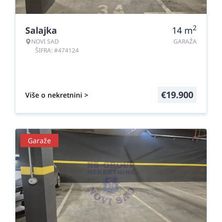
2
Salajka
14
m
NOVI SAD
GARAŽA
ŠIFRA: #474124
€
19.900
Više o nekretnini >
Garaže