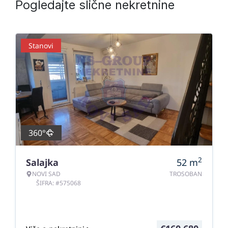
Pogledajte slične nekretnine
Stanovi
360°
2
Salajka
52
m
NOVI SAD
TROSOBAN
ŠIFRA: #575068