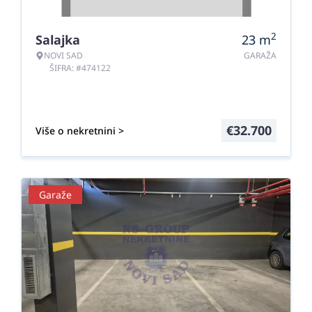
2
Salajka
23
m
NOVI SAD
GARAŽA
ŠIFRA: #474122
€
32.700
Više o nekretnini >
Garaže