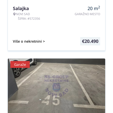
2
Salajka
20
m
NOVI SAD
GARAŽNO MESTO
ŠIFRA: #572356
€
20.490
Više o nekretnini >
Garaže