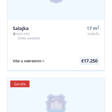
2
Salajka
17
m
NOVI SAD
GARAŽA
ŠIFRA: #449994
€
17.250
Više o nekretnini >
Garaže