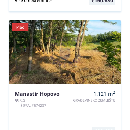
€
160.680
Više o nekretnini >
Plac
2
Manastir Hopovo
1.121
m
IRIG
GRAĐEVINSKO ZEMLJIŠTE
ŠIFRA: #574237