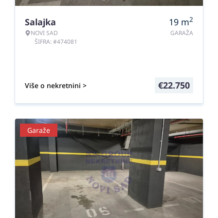
2
Salajka
19
m
NOVI SAD
GARAŽA
ŠIFRA: #474081
€
22.750
Više o nekretnini >
Garaže