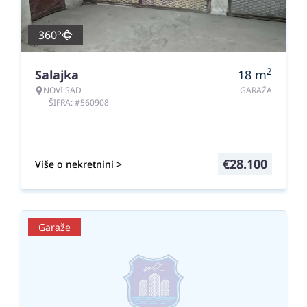
360°
2
Salajka
18
m
NOVI SAD
GARAŽA
ŠIFRA: #560908
€
28.100
Više o nekretnini >
Garaže