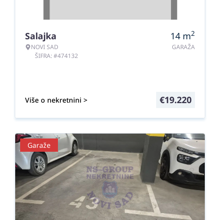
2
Salajka
14
m
NOVI SAD
GARAŽA
ŠIFRA: #474132
€
19.220
Više o nekretnini >
Garaže