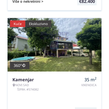
€
82.400
Više o nekretnini >
Kuće
Ekskluzivno
360°
2
Kamenjar
35
m
NOVI SAD
VIKENDICA
ŠIFRA: #574082