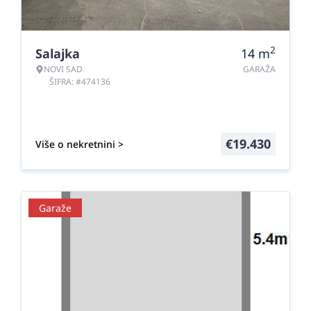
2
Salajka
14
m
NOVI SAD
GARAŽA
ŠIFRA: #474136
€
19.430
Više o nekretnini >
Garaže