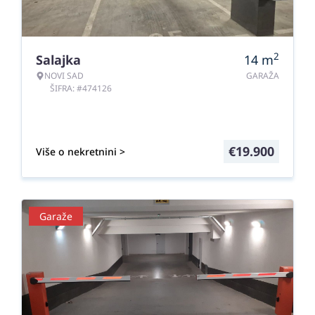
2
Salajka
14
m
NOVI SAD
GARAŽA
ŠIFRA: #474126
€
19.900
Više o nekretnini >
Garaže