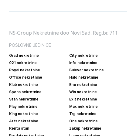
NS-Group Nekretnine doo Novi Sad, Reg.br. 711
POSLOVNE JEDINICE
Grad nekretnine
City nekretnine
021 nekretnine
Info nekretnine
Royal nekretnine
Bulevar nekretnine
Office nekretnine
Halo nekretnine
Klub nekretnine
Eho nekretnine
Spens nekretnine
Win nekretnine
Stan nekretnine
Exit nekretnine
Play nekretnine
Max nekretnine
King nekretnine
Trg nekretnine
Arts nekretnine
One nekretnine
Renta stan
Zakup nekretnine
Prodaja nekretnine
Lumo nekretnine