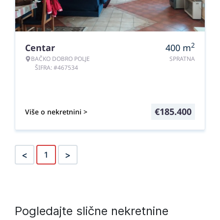
2
Centar
400
m
BAČKO DOBRO POLJE
SPRATNA
ŠIFRA: #467534
€
185.400
Više o nekretnini >
<
>
1
Pogledajte slične nekretnine