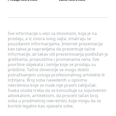
Sve informacije u vezi sa imovinom, koja je na
prodaju, a iz izvora ovog sajta, smatraju se
pouzdanim informacijama. Internet prezentacija
kao takva je napravljena da prezentuje tačne
informacije, ali takav vid prezentovanja podložan je
greškama, propustima i promenama cena. Sve
površine objekata i zemlje koje se prodaju su
približne. Tačne dimenzije se mogu dobiti
potraživanjem usluga profesionalnog arhitekte ili
inžinjera. Broj soba navedenih u opisima
nekretnina koje se nude nije pravni zaključak.
Svaka osoba treba da se konsultuje sa sopstvenim
advokatom, arhitektom, da proceni tačan broj
soba u predmetnoj nekretnini, koje mogu da se
koriste legalno kao spavaće sobe.