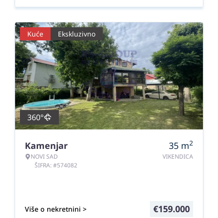
Kuće
Ekskluzivno
360°
2
Kamenjar
35
m
NOVI SAD
VIKENDICA
ŠIFRA: #574082
€
159.000
Više o nekretnini >