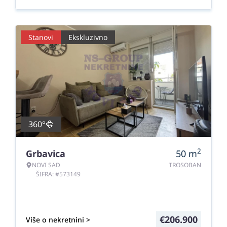
Stanovi
Ekskluzivno
360°
2
Grbavica
50
m
NOVI SAD
TROSOBAN
ŠIFRA: #573149
€
206.900
Više o nekretnini >