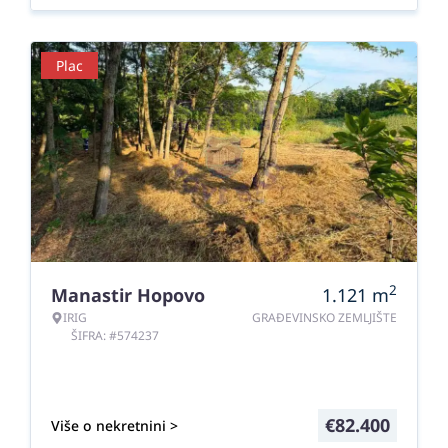
Plac
2
Manastir Hopovo
1.121
m
IRIG
GRAĐEVINSKO ZEMLJIŠTE
ŠIFRA: #574237
€
82.400
Više o nekretnini >