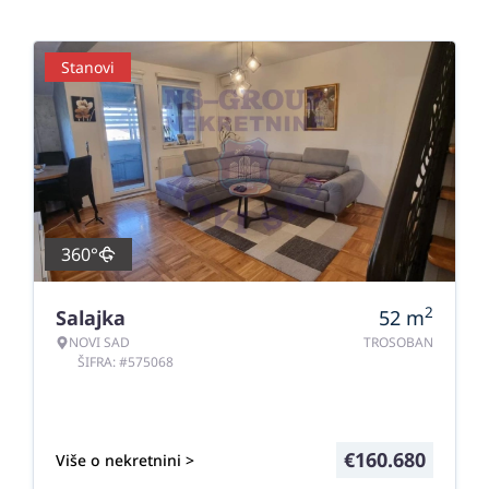
Stanovi
360°
2
Salajka
52
m
NOVI SAD
TROSOBAN
ŠIFRA: #575068
€
160.680
Više o nekretnini >