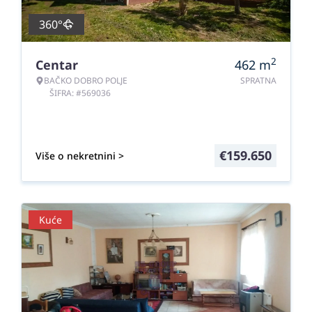
360°
2
Centar
462
m
BAČKO DOBRO POLJE
SPRATNA
ŠIFRA: #569036
€
159.650
Više o nekretnini >
Kuće