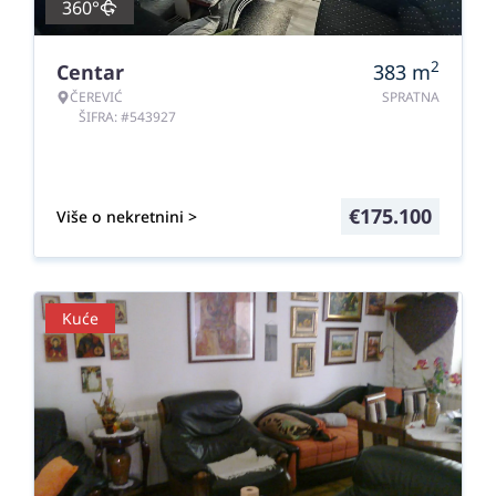
360°
2
Centar
383
m
ČEREVIĆ
SPRATNA
ŠIFRA: #543927
€
175.100
Više o nekretnini >
Kuće