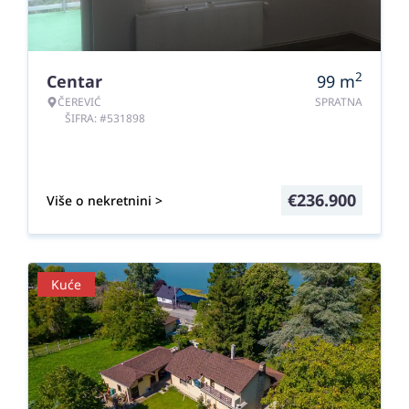
2
Centar
99
m
ČEREVIĆ
SPRATNA
ŠIFRA: #531898
€
236.900
Više o nekretnini >
Kuće