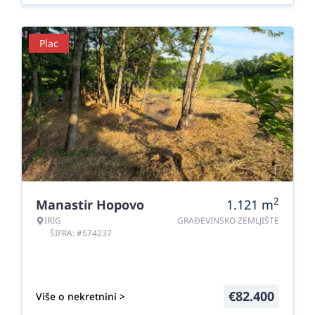
Plac
2
Manastir Hopovo
1.121
m
IRIG
GRAĐEVINSKO ZEMLJIŠTE
ŠIFRA: #574237
€
82.400
Više o nekretnini >