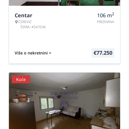
2
Centar
106
m
ČEREVIĆ
PRIZEMNA
ŠIFRA: #547036
€
77.250
Više o nekretnini >
Kuće