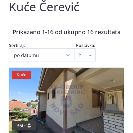
Kuće Čerević
Prikazano 1-16 od ukupno 16 rezultata
Sortiraj
:
Postavka:
po datumu
Kuće
360°