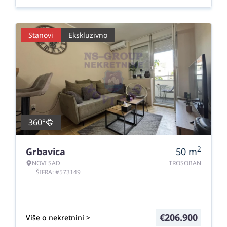
Stanovi
Ekskluzivno
360°
2
Grbavica
50
m
NOVI SAD
TROSOBAN
ŠIFRA: #573149
€
206.900
Više o nekretnini >