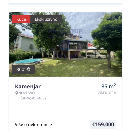
Kuće
Ekskluzivno
360°
2
Kamenjar
35
m
NOVI SAD
VIKENDICA
ŠIFRA: #574082
€
159.000
Više o nekretnini >