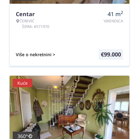
2
Centar
41
m
ČEREVIĆ
VIKENDICA
ŠIFRA: #571970
€
99.000
Više o nekretnini >
Kuće
360°