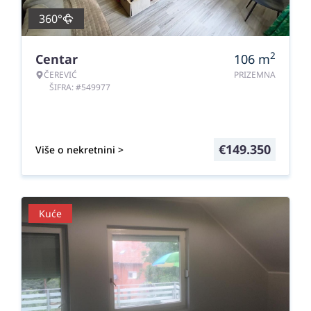
360°
2
Centar
106
m
ČEREVIĆ
PRIZEMNA
ŠIFRA: #549977
€
149.350
Više o nekretnini >
Kuće