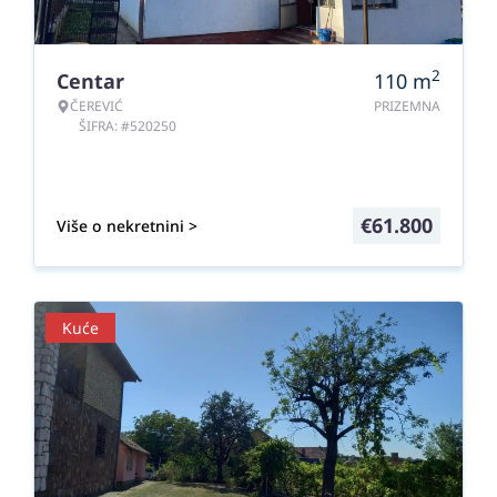
2
Centar
110
m
ČEREVIĆ
PRIZEMNA
ŠIFRA: #520250
€
61.800
Više o nekretnini >
Kuće