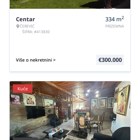
2
Centar
334
m
ČEREVIĆ
PRIZEMNA
ŠIFRA: #413830
€
300.000
Više o nekretnini >
Kuće