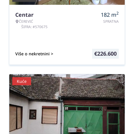
2
Centar
182
m
ČEREVIĆ
SPRATNA
ŠIFRA: #570675
€
226.600
Više o nekretnini >
Kuće