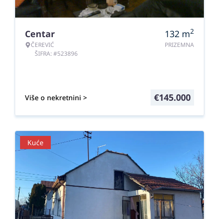
2
Centar
132
m
ČEREVIĆ
PRIZEMNA
ŠIFRA: #523896
€
145.000
Više o nekretnini >
Kuće