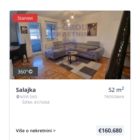
Stanovi
360°
2
Salajka
52
m
NOVI SAD
TROSOBAN
ŠIFRA: #575068
€
160.680
Više o nekretnini >