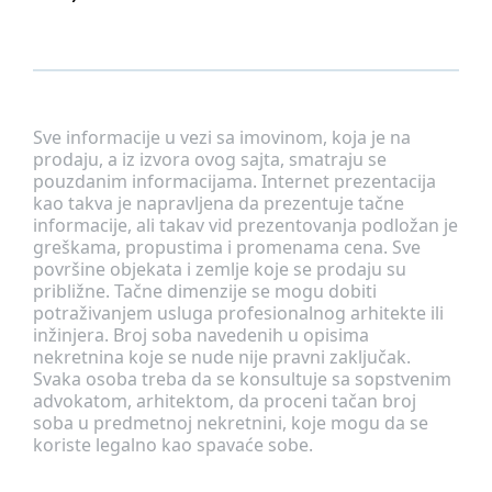
Sve informacije u vezi sa imovinom, koja je na
prodaju, a iz izvora ovog sajta, smatraju se
pouzdanim informacijama. Internet prezentacija
kao takva je napravljena da prezentuje tačne
informacije, ali takav vid prezentovanja podložan je
greškama, propustima i promenama cena. Sve
površine objekata i zemlje koje se prodaju su
približne. Tačne dimenzije se mogu dobiti
potraživanjem usluga profesionalnog arhitekte ili
inžinjera. Broj soba navedenih u opisima
nekretnina koje se nude nije pravni zaključak.
Svaka osoba treba da se konsultuje sa sopstvenim
advokatom, arhitektom, da proceni tačan broj
soba u predmetnoj nekretnini, koje mogu da se
koriste legalno kao spavaće sobe.