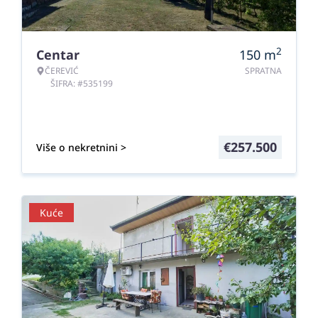
2
Centar
150
m
ČEREVIĆ
SPRATNA
ŠIFRA: #535199
€
257.500
Više o nekretnini >
Kuće