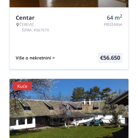
2
Centar
64
m
ČEREVIĆ
PRIZEMNA
ŠIFRA: #567670
€
56.650
Više o nekretnini >
Kuće