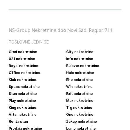
NS-Group Nekretnine doo Novi Sad, Reg.br. 711
POSLOVNE JEDINICE
Grad nekretnine
City nekretnine
021 nekretnine
Info nekretnine
Royal nekretnine
Bulevar nekretnine
Office nekretnine
Halo nekretnine
Klub nekretnine
Eho nekretnine
Spens nekretnine
Win nekretnine
Stan nekretnine
Exit nekretnine
Play nekretnine
Max nekretnine
King nekretnine
Trg nekretnine
Arts nekretnine
One nekretnine
Renta stan
Zakup nekretnine
Prodaja nekretnine
Lumo nekretnine