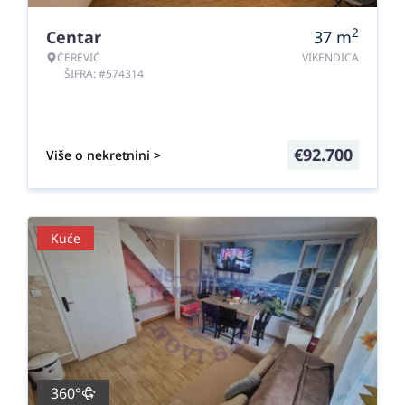
2
Centar
37
m
ČEREVIĆ
VIKENDICA
ŠIFRA: #574314
€
92.700
Više o nekretnini >
Kuće
360°