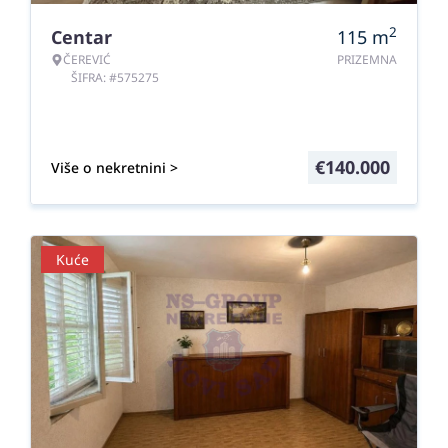
2
Centar
115
m
ČEREVIĆ
PRIZEMNA
ŠIFRA: #575275
€
140.000
Više o nekretnini >
Kuće