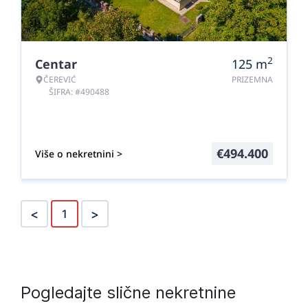
2
Centar
125
m
ČEREVIĆ
PRIZEMNA
ŠIFRA: #490488
€
494.400
Više o nekretnini >
<
>
1
Pogledajte slične nekretnine