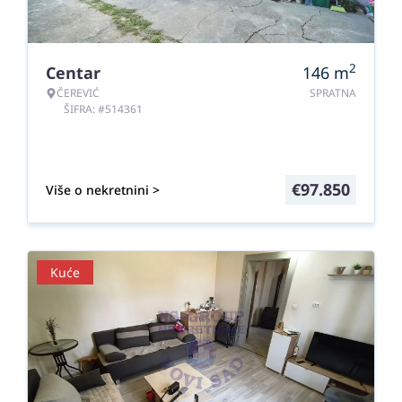
2
Centar
146
m
ČEREVIĆ
SPRATNA
ŠIFRA: #514361
€
97.850
Više o nekretnini >
Kuće