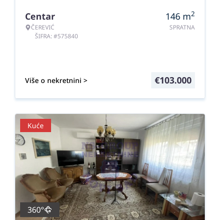
2
Centar
146
m
ČEREVIĆ
SPRATNA
ŠIFRA: #575840
€
103.000
Više o nekretnini >
Kuće
360°