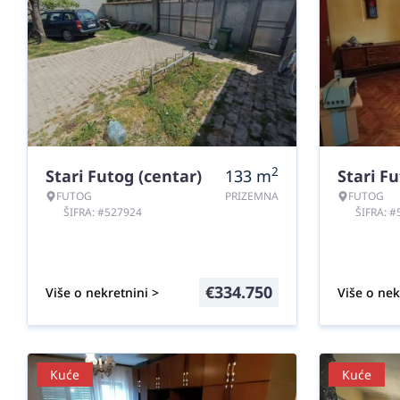
2
Stari Futog (centar)
133
m
Stari Fu
FUTOG
PRIZEMNA
FUTOG
ŠIFRA: #527924
ŠIFRA: 
€
334.750
Više o nekretnini >
Više o nek
Kuće
Kuće