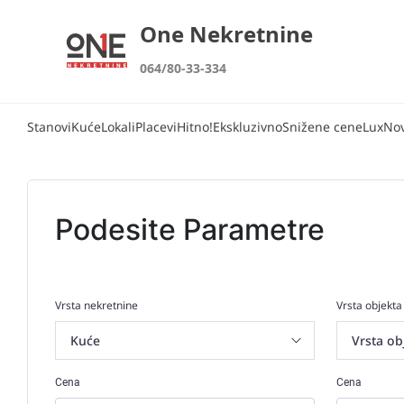
One Nekretnine
064/80-33-334
Stanovi
Kuće
Lokali
Placevi
Hitno!
Ekskluzivno
Snižene cene
Lux
No
Podesite Parametre
Vrsta nekretnine
Vrsta objekta
Cena
Cena