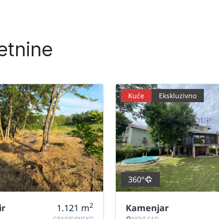
etnine
Kuće
Ekskluzivno
360°
2
ir
1.121
m
Kamenjar
GRAĐEVINSKO
NOVI SAD