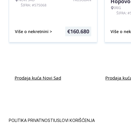
Hopovo
ŠIFRA: #575068
IRIG
ŠIFRA: 
€
160.680
Više o nekretnini >
Više o nek
Prodaja kuća Novi Sad
Prodaja kuć
POLITIKA PRIVATNOSTI
USLOVI KORIŠĆENJA