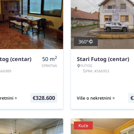
360°
2
tog (centar)
50
m
Stari Futog (centar)
SPRATNA
FUTOG
#566989
ŠIFRA: #566953
€
328.600
€
retnini >
Više o nekretnini >
Kuće