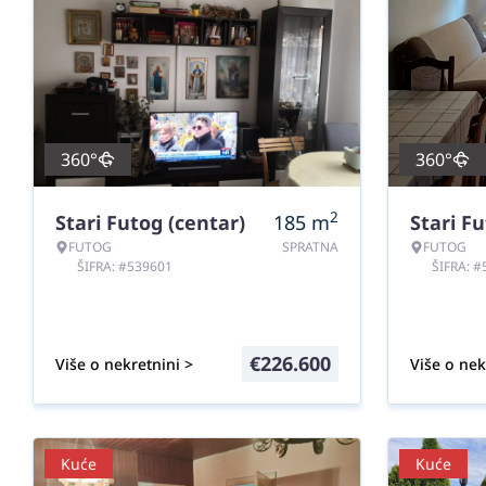
360°
360°
2
Stari Futog (centar)
185
m
Stari Fu
FUTOG
SPRATNA
FUTOG
ŠIFRA: #539601
ŠIFRA: 
€
226.600
Više o nekretnini >
Više o nek
Kuće
Kuće