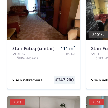
360°
2
Stari Futog (centar)
111
m
Stari Fu
FUTOG
SPRATNA
FUTOG
ŠIFRA: #452627
ŠIFRA: 
€
247.200
Više o nekretnini >
Više o nek
Kuće
Kuće