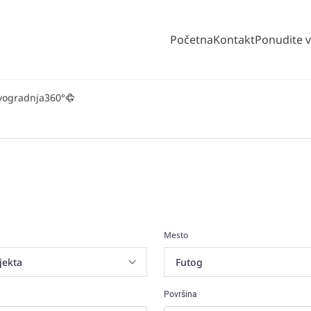
Početna
Kontakt
Ponudite 
vogradnja
360°
Mesto
Površina