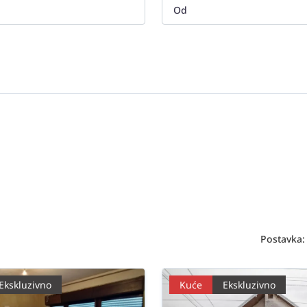
Postavka:
Ekskluzivno
Kuće
Ekskluzivno