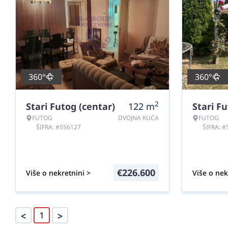
360°
360°
2
Stari Futog (centar)
122
m
Stari Fu
FUTOG
DVOJNA KUĆA
FUTOG
ŠIFRA: #556127
ŠIFRA: 
€
226.600
Više o nekretnini >
Više o nek
<
>
1