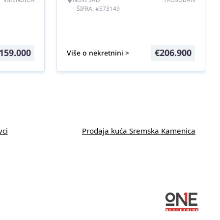
ŠIFRA: #573149
159.000
€
206.900
Više o nekretnini >
vci
Prodaja kuća Sremska Kamenica