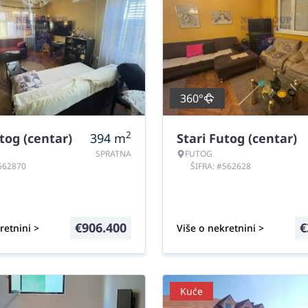
360°
2
tog (centar)
394
m
Stari Futog (centar)
SPRATNA
FUTOG
#562870
ŠIFRA: #562628
€
906.400
€
retnini >
Više o nekretnini >
Kuće