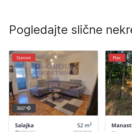
Pogledajte slične nekr
Stanovi
Plac
360°
2
Salajka
52
m
Manast
NOVI SAD
TROSOBAN