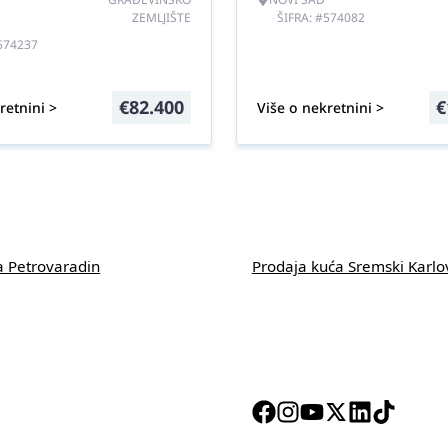
ZEMLJIŠTE
ŠIFRA: #574082
#574237
€
82.400
€
retnini >
Više o nekretnini >
a Petrovaradin
Prodaja kuća Sremski Karlo