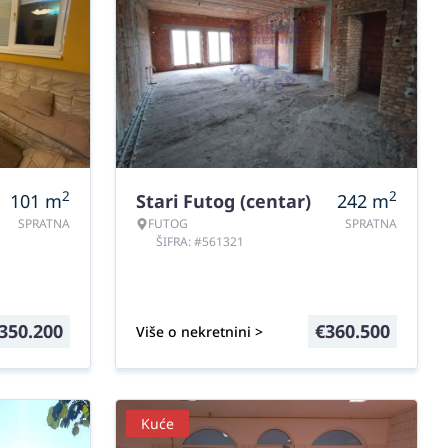
2
2
101
m
Stari Futog (centar)
242
m
SPRATNA
FUTOG
SPRATNA
ŠIFRA: #561321
350.200
€
360.500
Više o nekretnini >
Kuće