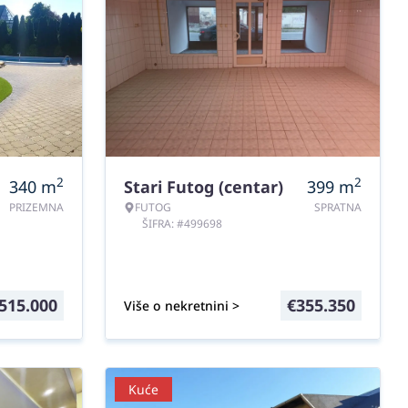
2
2
340
m
Stari Futog (centar)
399
m
PRIZEMNA
FUTOG
SPRATNA
ŠIFRA: #499698
515.000
€
355.350
Više o nekretnini >
Kuće