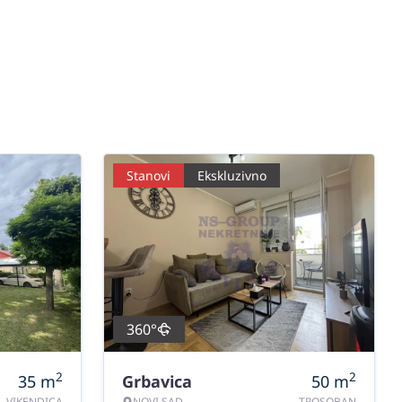
Stanovi
Ekskluzivno
360°
2
2
35
m
Grbavica
50
m
VIKENDICA
NOVI SAD
TROSOBAN