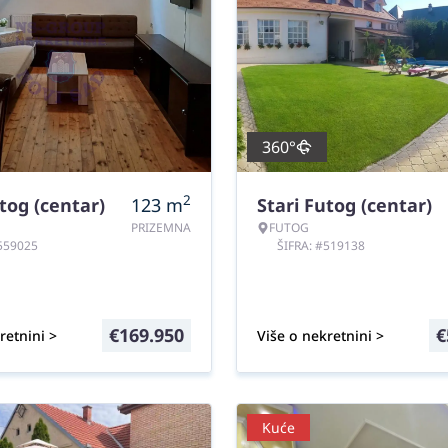
360°
2
tog (centar)
123
m
Stari Futog (centar)
PRIZEMNA
FUTOG
#559025
ŠIFRA: #519138
€
169.950
€
retnini >
Više o nekretnini >
Kuće