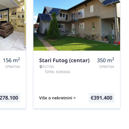
2
2
156
m
Stari Futog (centar)
350
m
SPRATNA
FUTOG
SPRATNA
ŠIFRA: #280666
278.100
€
391.400
Više o nekretnini >