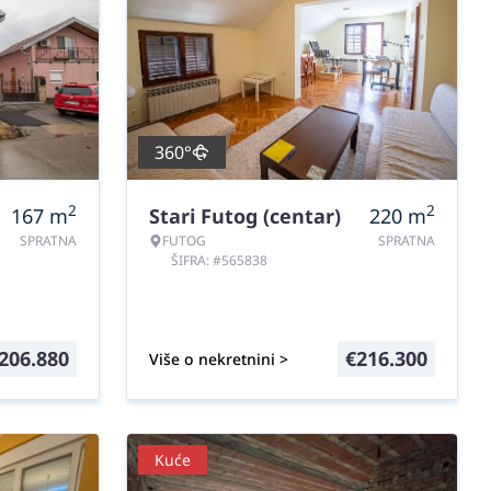
360°
2
2
167
m
Stari Futog (centar)
220
m
SPRATNA
FUTOG
SPRATNA
ŠIFRA: #565838
206.880
€
216.300
Više o nekretnini >
Kuće