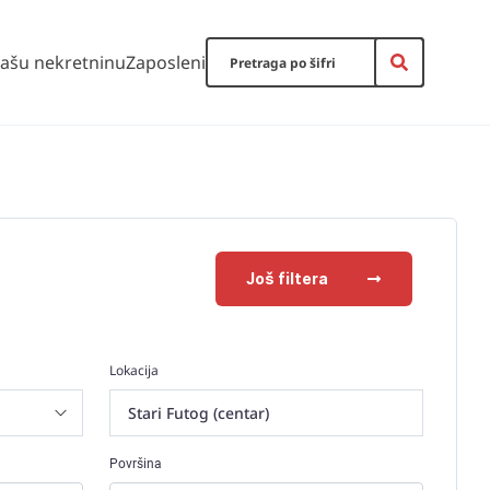
vašu nekretninu
Zaposleni
Još filtera
Lokacija
Stari Futog (centar)
Površina