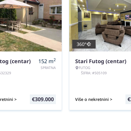
360°
2
tog (centar)
152
m
Stari Futog (centar)
SPRATNA
FUTOG
#532329
ŠIFRA: #505109
€
309.000
€
retnini >
Više o nekretnini >