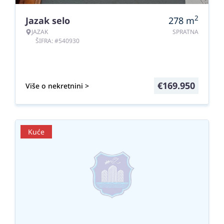
2
Jazak selo
278
m
JAZAK
SPRATNA
ŠIFRA: #540930
€
169.950
Više o nekretnini >
Kuće