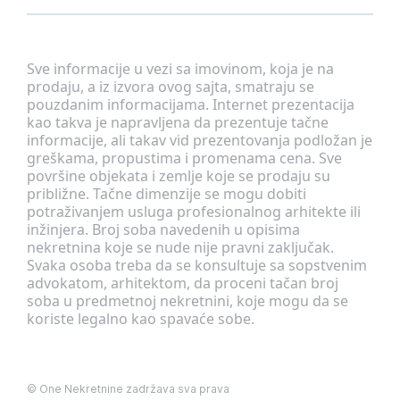
Sve informacije u vezi sa imovinom, koja je na
prodaju, a iz izvora ovog sajta, smatraju se
pouzdanim informacijama. Internet prezentacija
kao takva je napravljena da prezentuje tačne
informacije, ali takav vid prezentovanja podložan je
greškama, propustima i promenama cena. Sve
površine objekata i zemlje koje se prodaju su
približne. Tačne dimenzije se mogu dobiti
potraživanjem usluga profesionalnog arhitekte ili
inžinjera. Broj soba navedenih u opisima
nekretnina koje se nude nije pravni zaključak.
Svaka osoba treba da se konsultuje sa sopstvenim
advokatom, arhitektom, da proceni tačan broj
soba u predmetnoj nekretnini, koje mogu da se
koriste legalno kao spavaće sobe.
©
One Nekretnine
zadržava sva prava