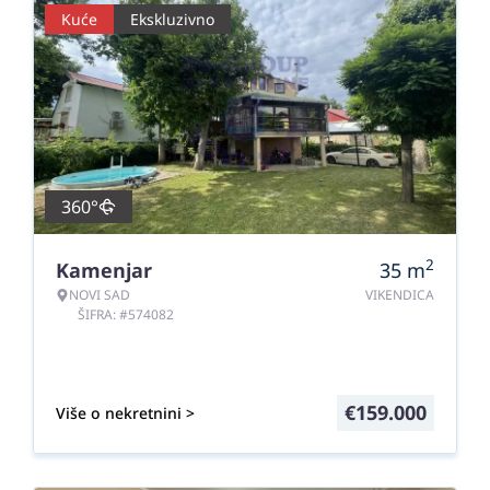
Kuće
Ekskluzivno
360°
2
Kamenjar
35
m
NOVI SAD
VIKENDICA
ŠIFRA: #574082
€
159.000
Više o nekretnini >