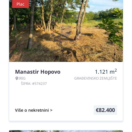
Plac
2
Manastir Hopovo
1.121
m
IRIG
GRAĐEVINSKO ZEMLJIŠTE
ŠIFRA: #574237
€
82.400
Više o nekretnini >