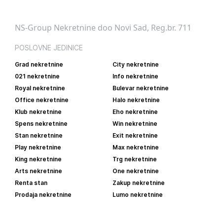
NS-Group Nekretnine doo Novi Sad, Reg.br. 711
POSLOVNE JEDINICE
Grad nekretnine
City nekretnine
021 nekretnine
Info nekretnine
Royal nekretnine
Bulevar nekretnine
Office nekretnine
Halo nekretnine
Klub nekretnine
Eho nekretnine
Spens nekretnine
Win nekretnine
Stan nekretnine
Exit nekretnine
Play nekretnine
Max nekretnine
King nekretnine
Trg nekretnine
Arts nekretnine
One nekretnine
Renta stan
Zakup nekretnine
Prodaja nekretnine
Lumo nekretnine