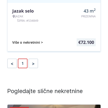
2
Jazak selo
43
m
JAZAK
PRIZEMNA
ŠIFRA: #534849
€
72.100
Više o nekretnini >
<
>
1
Pogledajte slične nekretnine