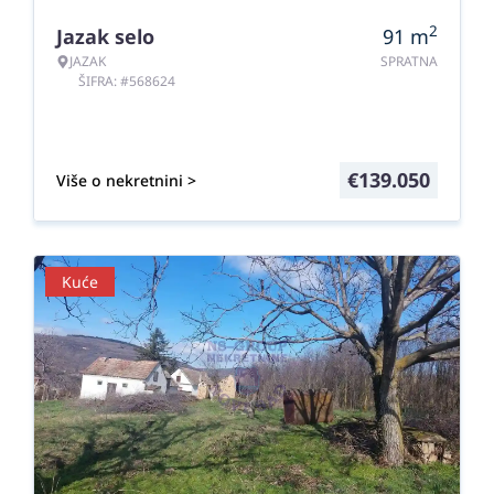
2
Jazak selo
91
m
JAZAK
SPRATNA
ŠIFRA: #568624
€
139.050
Više o nekretnini >
Kuće