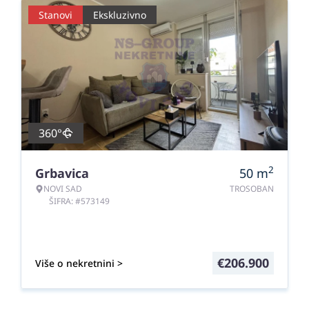
Stanovi
Ekskluzivno
360°
2
Grbavica
50
m
NOVI SAD
TROSOBAN
ŠIFRA: #573149
€
206.900
Više o nekretnini >