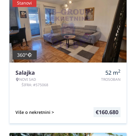
Stanovi
360°
2
Salajka
52
m
NOVI SAD
TROSOBAN
ŠIFRA: #575068
€
160.680
Više o nekretnini >