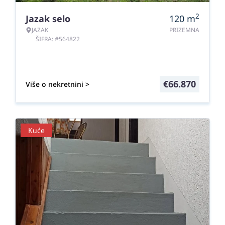
2
Jazak selo
120
m
JAZAK
PRIZEMNA
ŠIFRA: #564822
€
66.870
Više o nekretnini >
Kuće