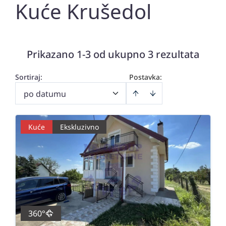
Kuće Krušedol
Prikazano 1-3 od ukupno 3 rezultata
Sortiraj
:
Postavka:
po datumu
Kuće
Ekskluzivno
360°