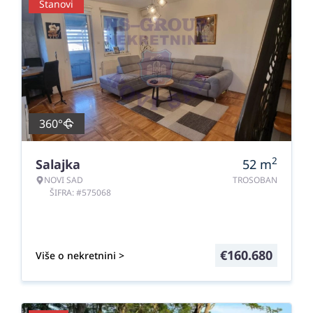
Stanovi
360°
2
Salajka
52
m
NOVI SAD
TROSOBAN
ŠIFRA: #575068
€
160.680
Više o nekretnini >