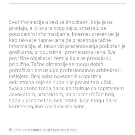
Sve informacije u vezi sa imovinom, koja je na
prodaju, a iz izvora ovog sajta, smatraju se
pouzdanim informacijama. Internet prezentacija
kao takva je napravljena da prezentuje tačne
informacije, ali takav vid prezentovanja podložan je
greškama, propustima i promenama cena. Sve
površine objekata i zemlje koje se prodaju su
približne. Tačne dimenzije se mogu dobiti
potraživanjem usluga profesionalnog arhitekte ili
inžinjera. Broj soba navedenih u opisima
nekretnina koje se nude nije pravni zaključak.
Svaka osoba treba da se konsultuje sa sopstvenim
advokatom, arhitektom, da proceni tačan broj
soba u predmetnoj nekretnini, koje mogu da se
koriste legalno kao spavaće sobe.
©
One Nekretnine
zadržava sva prava