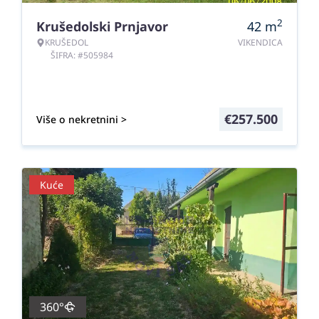
2
Krušedolski Prnjavor
42
m
KRUŠEDOL
VIKENDICA
ŠIFRA: #505984
€
257.500
Više o nekretnini >
Kuće
360°