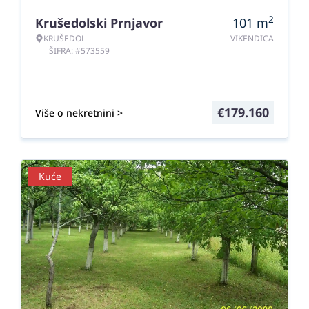
2
Krušedolski Prnjavor
101
m
KRUŠEDOL
VIKENDICA
ŠIFRA: #573559
€
179.160
Više o nekretnini >
Kuće