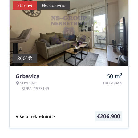
Stanovi
Ekskluzivno
360°
2
Grbavica
50
m
NOVI SAD
TROSOBAN
ŠIFRA: #573149
€
206.900
Više o nekretnini >