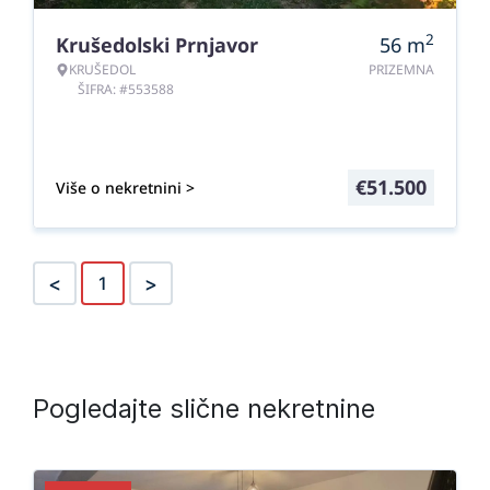
2
Krušedolski Prnjavor
56
m
KRUŠEDOL
PRIZEMNA
ŠIFRA: #553588
€
51.500
Više o nekretnini >
<
>
1
Pogledajte slične nekretnine