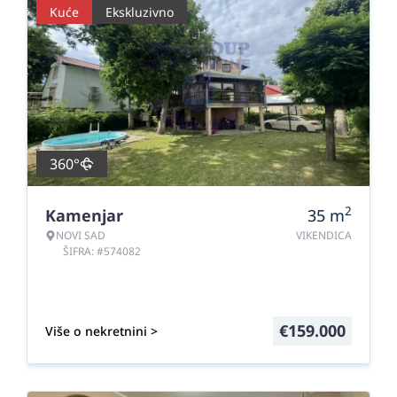
Kuće
Ekskluzivno
360°
2
Kamenjar
35
m
NOVI SAD
VIKENDICA
ŠIFRA: #574082
€
159.000
Više o nekretnini >