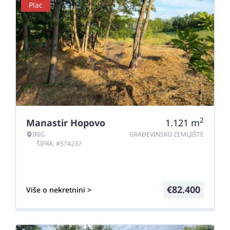
Plac
2
Manastir Hopovo
1.121
m
IRIG
GRAĐEVINSKO ZEMLJIŠTE
ŠIFRA: #574237
€
82.400
Više o nekretnini >