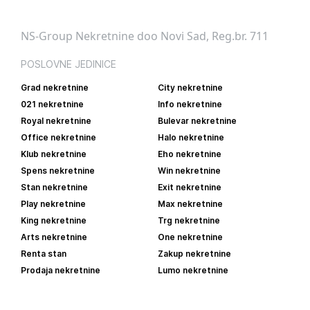
NS-Group Nekretnine doo Novi Sad, Reg.br. 711
POSLOVNE JEDINICE
Grad nekretnine
City nekretnine
021 nekretnine
Info nekretnine
Royal nekretnine
Bulevar nekretnine
Office nekretnine
Halo nekretnine
Klub nekretnine
Eho nekretnine
Spens nekretnine
Win nekretnine
Stan nekretnine
Exit nekretnine
Play nekretnine
Max nekretnine
King nekretnine
Trg nekretnine
Arts nekretnine
One nekretnine
Renta stan
Zakup nekretnine
Prodaja nekretnine
Lumo nekretnine