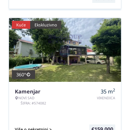
Kuće
Ekskluzivno
360°
2
Kamenjar
35
m
NOVI SAD
VIKENDICA
ŠIFRA: #574082
€
159.000
Više o nekretnini >