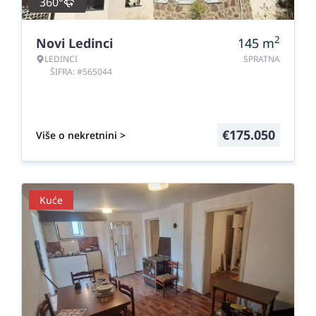
360°
2
Novi Ledinci
145
m
LEDINCI
SPRATNA
ŠIFRA: #565044
€
175.050
Više o nekretnini >
Kuće