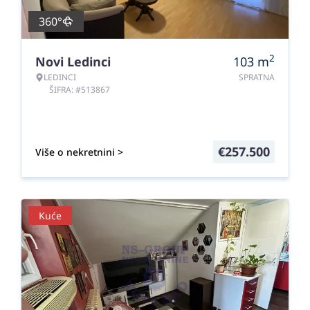
360°
2
Novi Ledinci
103
m
LEDINCI
SPRATNA
ŠIFRA: #513867
€
257.500
Više o nekretnini >
Kuće