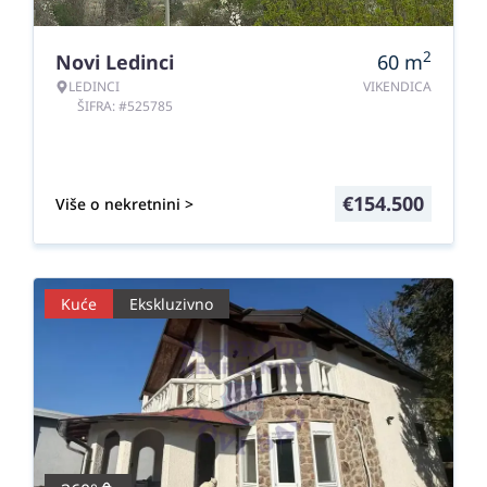
2
Novi Ledinci
60
m
LEDINCI
VIKENDICA
ŠIFRA: #525785
€
154.500
Više o nekretnini >
Kuće
Ekskluzivno