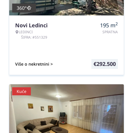
360°
2
Novi Ledinci
195
m
LEDINCI
SPRATNA
ŠIFRA: #551329
€
292.500
Više o nekretnini >
Kuće