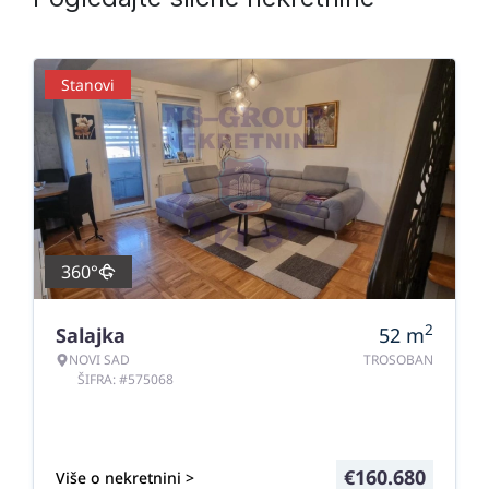
Stanovi
360°
2
Salajka
52
m
NOVI SAD
TROSOBAN
ŠIFRA: #575068
€
160.680
Više o nekretnini >