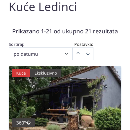
Kuće Ledinci
Prikazano 1-21 od ukupno 21 rezultata
Sortiraj
:
Postavka:
po datumu
Kuće
Ekskluzivno
360°