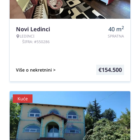
2
Novi Ledinci
40
m
LEDINCI
SPRATNA
ŠIFRA: #550286
€
154.500
Više o nekretnini >
Kuće