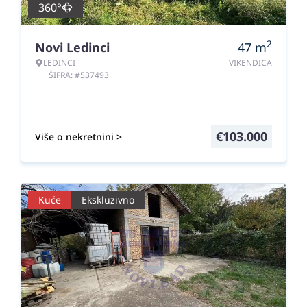
360°
2
Novi Ledinci
47
m
LEDINCI
VIKENDICA
ŠIFRA: #537493
€
103.000
Više o nekretnini >
Kuće
Ekskluzivno