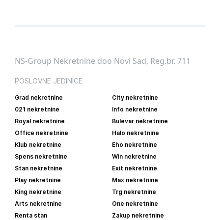
NS-Group Nekretnine doo Novi Sad, Reg.br. 711
POSLOVNE JEDINICE
Grad nekretnine
City nekretnine
021 nekretnine
Info nekretnine
Royal nekretnine
Bulevar nekretnine
Office nekretnine
Halo nekretnine
Klub nekretnine
Eho nekretnine
Spens nekretnine
Win nekretnine
Stan nekretnine
Exit nekretnine
Play nekretnine
Max nekretnine
King nekretnine
Trg nekretnine
Arts nekretnine
One nekretnine
Renta stan
Zakup nekretnine