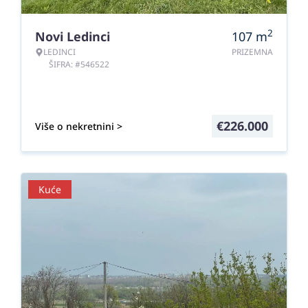
2
Novi Ledinci
107
m
LEDINCI
PRIZEMNA
ŠIFRA: #546522
€
226.000
Više o nekretnini >
Kuće