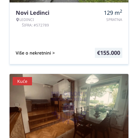
2
Novi Ledinci
129
m
LEDINCI
SPRATNA
ŠIFRA: #572789
€
155.000
Više o nekretnini >
Kuće