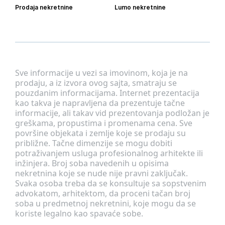
Prodaja nekretnine
Lumo nekretnine
Sve informacije u vezi sa imovinom, koja je na
prodaju, a iz izvora ovog sajta, smatraju se
pouzdanim informacijama. Internet prezentacija
kao takva je napravljena da prezentuje tačne
informacije, ali takav vid prezentovanja podložan je
greškama, propustima i promenama cena. Sve
površine objekata i zemlje koje se prodaju su
približne. Tačne dimenzije se mogu dobiti
potraživanjem usluga profesionalnog arhitekte ili
inžinjera. Broj soba navedenih u opisima
nekretnina koje se nude nije pravni zaključak.
Svaka osoba treba da se konsultuje sa sopstvenim
advokatom, arhitektom, da proceni tačan broj
soba u predmetnoj nekretnini, koje mogu da se
koriste legalno kao spavaće sobe.