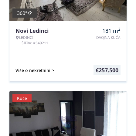
360°
2
Novi Ledinci
181
m
LEDINCI
DVOJNA KUĆA
ŠIFRA: #549211
€
257.500
Više o nekretnini >
Kuće