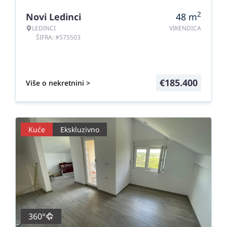
2
Novi Ledinci
48
m
LEDINCI
VIKENDICA
ŠIFRA: #575503
€
185.400
Više o nekretnini >
Kuće
Ekskluzivno
360°