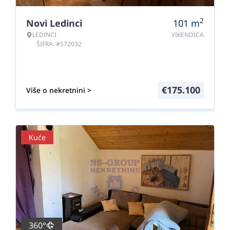
2
Novi Ledinci
101
m
LEDINCI
VIKENDICA
ŠIFRA: #572032
€
175.100
Više o nekretnini >
Kuće
360°