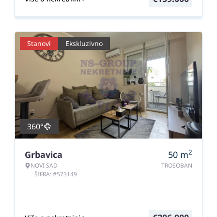
Stanovi
Ekskluzivno
360°
2
Grbavica
50
m
NOVI SAD
TROSOBAN
ŠIFRA: #573149