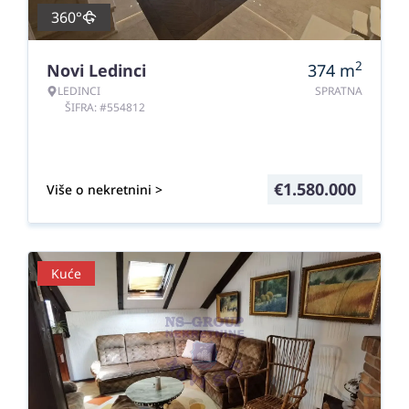
360°
2
Novi Ledinci
374
m
LEDINCI
SPRATNA
ŠIFRA: #554812
€
1.580.000
Više o nekretnini >
Kuće