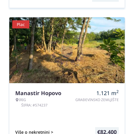
Plac
2
Manastir Hopovo
1.121
m
IRIG
GRAĐEVINSKO ZEMLJIŠTE
ŠIFRA: #574237
€
82.400
Više o nekretnini >