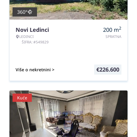
360°
2
Novi Ledinci
200
m
LEDINCI
SPRATNA
ŠIFRA: #549829
€
226.600
Više o nekretnini >
Kuće