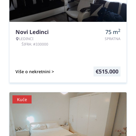
2
Novi Ledinci
75
m
LEDINCI
SPRATNA
ŠIFRA: #330000
€
515.000
Više o nekretnini >
Kuće