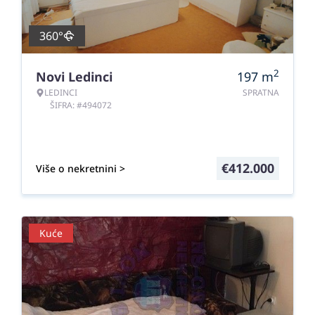
360°
2
Novi Ledinci
197
m
LEDINCI
SPRATNA
ŠIFRA: #494072
€
412.000
Više o nekretnini >
Kuće