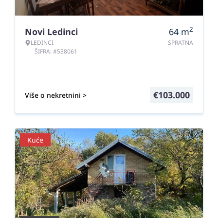
2
Novi Ledinci
64
m
LEDINCI
SPRATNA
ŠIFRA: #538061
€
103.000
Više o nekretnini >
Kuće