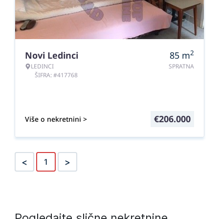
2
Novi Ledinci
85
m
LEDINCI
SPRATNA
ŠIFRA: #417768
€
206.000
Više o nekretnini >
<
>
1
Pogledajte slične nekretnine