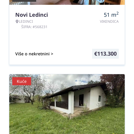
2
Novi Ledinci
51
m
LEDINCI
VIKENDICA
ŠIFRA: #568231
€
113.300
Više o nekretnini >
Kuće