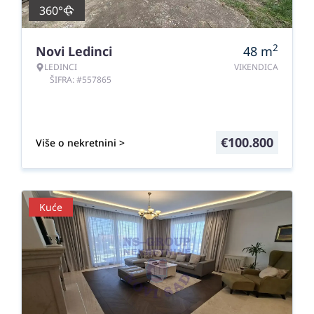
360°
2
Novi Ledinci
48
m
LEDINCI
VIKENDICA
ŠIFRA: #557865
€
100.800
Više o nekretnini >
Kuće