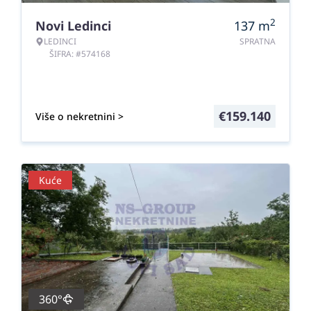
2
Novi Ledinci
137
m
LEDINCI
SPRATNA
ŠIFRA: #574168
€
159.140
Više o nekretnini >
Kuće
360°