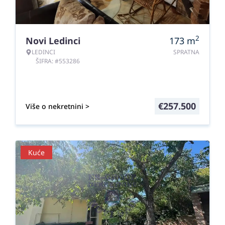
2
Novi Ledinci
173
m
LEDINCI
SPRATNA
ŠIFRA: #553286
€
257.500
Više o nekretnini >
Kuće