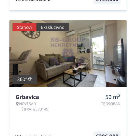
Stanovi
Ekskluzivno
360°
2
Grbavica
50
m
NOVI SAD
TROSOBAN
ŠIFRA: #573149