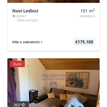
2
Novi Ledinci
101
m
LEDINCI
VIKENDICA
ŠIFRA: #572032
€
175.100
Više o nekretnini >
Kuće
360°