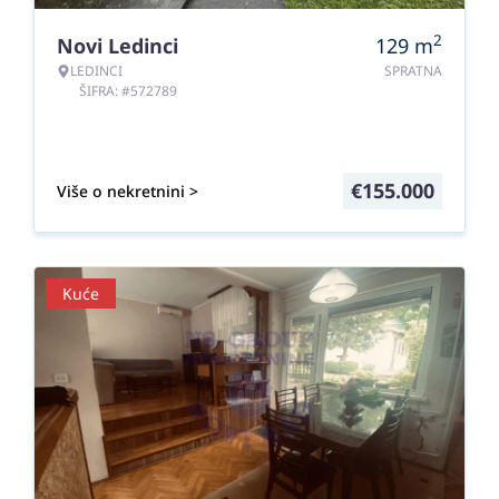
2
Novi Ledinci
129
m
LEDINCI
SPRATNA
ŠIFRA: #572789
€
155.000
Više o nekretnini >
Kuće