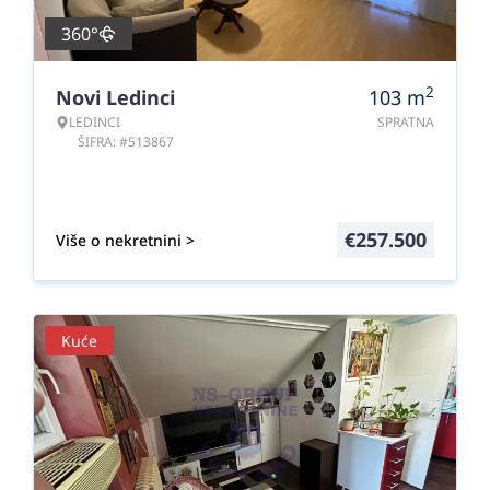
360°
2
Novi Ledinci
103
m
LEDINCI
SPRATNA
ŠIFRA: #513867
€
257.500
Više o nekretnini >
Kuće