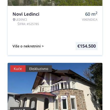
2
Novi Ledinci
60
m
LEDINCI
VIKENDICA
ŠIFRA: #525785
€
154.500
Više o nekretnini >
Kuće
Ekskluzivno