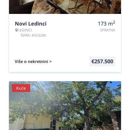
2
Novi Ledinci
173
m
LEDINCI
SPRATNA
ŠIFRA: #553286
€
257.500
Više o nekretnini >
Kuće