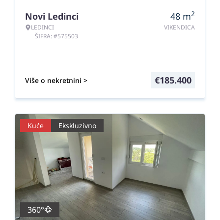
2
Novi Ledinci
48
m
LEDINCI
VIKENDICA
ŠIFRA: #575503
€
185.400
Više o nekretnini >
Kuće
Ekskluzivno
360°