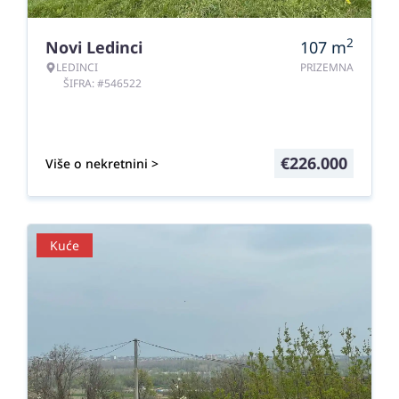
2
Novi Ledinci
107
m
LEDINCI
PRIZEMNA
ŠIFRA: #546522
€
226.000
Više o nekretnini >
Kuće