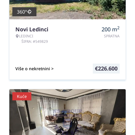
360°
2
Novi Ledinci
200
m
LEDINCI
SPRATNA
ŠIFRA: #549829
€
226.600
Više o nekretnini >
Kuće