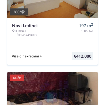
360°
2
Novi Ledinci
197
m
LEDINCI
SPRATNA
ŠIFRA: #494072
€
412.000
Više o nekretnini >
Kuće