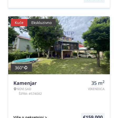
Kuće
Ekskluzivno
360°
2
Kamenjar
35
m
NOVI SAD
VIKENDICA
ŠIFRA: #574082
€
159.000
Više o nekretnini >