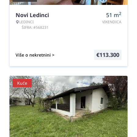
2
Novi Ledinci
51
m
LEDINCI
VIKENDICA
ŠIFRA: #568231
€
113.300
Više o nekretnini >
Kuće