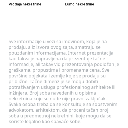
Prodaja nekretnine
Lumo nekretnine
Sve informacije u vezi sa imovinom, koja je na
prodaju, a iz izvora ovog sajta, smatraju se
pouzdanim informacijama. Internet prezentacija
kao takva je napravljena da prezentuje tačne
informacije, ali takav vid prezentovanja podložan je
greškama, propustima i promenama cena. Sve
površine objekata i zemlje koje se prodaju su
približne. Tačne dimenzije se mogu dobiti
potraživanjem usluga profesionalnog arhitekte ili
inžinjera. Broj soba navedenih u opisima
nekretnina koje se nude nije pravni zaključak.
Svaka osoba treba da se konsultuje sa sopstvenim
advokatom, arhitektom, da proceni tačan broj
soba u predmetnoj nekretnini, koje mogu da se
koriste legalno kao spavaće sobe.