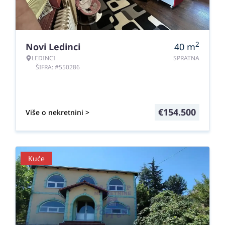
2
Novi Ledinci
40
m
LEDINCI
SPRATNA
ŠIFRA: #550286
€
154.500
Više o nekretnini >
Kuće