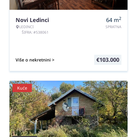
2
Novi Ledinci
64
m
LEDINCI
SPRATNA
ŠIFRA: #538061
€
103.000
Više o nekretnini >
Kuće