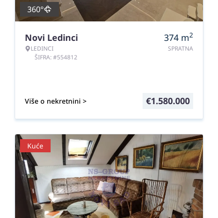
360°
2
Novi Ledinci
374
m
LEDINCI
SPRATNA
ŠIFRA: #554812
€
1.580.000
Više o nekretnini >
Kuće