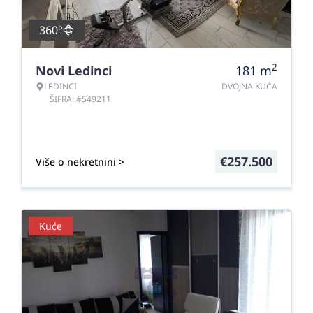
360°
2
Novi Ledinci
181
m
LEDINCI
DVOJNA KUĆA
ŠIFRA: #549211
€
257.500
Više o nekretnini >
Kuće