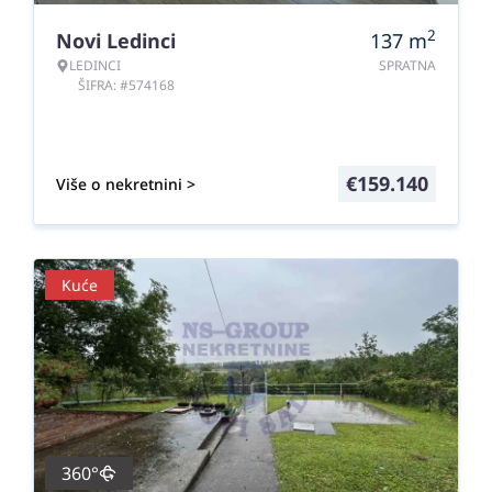
2
Novi Ledinci
137
m
LEDINCI
SPRATNA
ŠIFRA: #574168
€
159.140
Više o nekretnini >
Kuće
360°