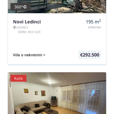
360°
2
Novi Ledinci
195
m
LEDINCI
SPRATNA
ŠIFRA: #551329
€
292.500
Više o nekretnini >
Kuće