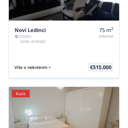
2
Novi Ledinci
75
m
LEDINCI
SPRATNA
ŠIFRA: #330000
€
515.000
Više o nekretnini >
Kuće