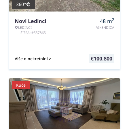
360°
2
Novi Ledinci
48
m
LEDINCI
VIKENDICA
ŠIFRA: #557865
€
100.800
Više o nekretnini >
Kuće