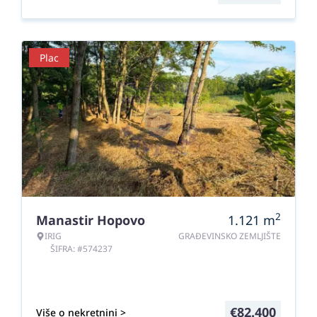
Plac
2
Manastir Hopovo
1.121
m
IRIG
GRAĐEVINSKO ZEMLJIŠTE
ŠIFRA: #574237
€
82.400
Više o nekretnini >