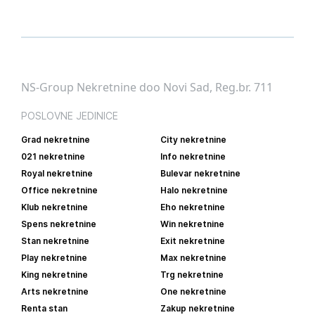
NS-Group Nekretnine doo Novi Sad, Reg.br. 711
POSLOVNE JEDINICE
Grad nekretnine
City nekretnine
021 nekretnine
Info nekretnine
Royal nekretnine
Bulevar nekretnine
Office nekretnine
Halo nekretnine
Klub nekretnine
Eho nekretnine
Spens nekretnine
Win nekretnine
Stan nekretnine
Exit nekretnine
Play nekretnine
Max nekretnine
King nekretnine
Trg nekretnine
Arts nekretnine
One nekretnine
Renta stan
Zakup nekretnine