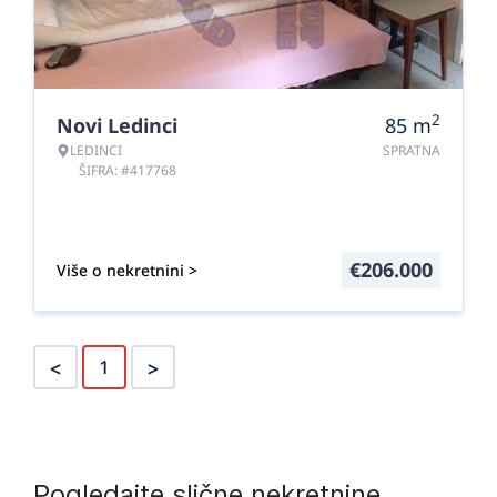
2
Novi Ledinci
85
m
LEDINCI
SPRATNA
ŠIFRA: #417768
€
206.000
Više o nekretnini >
<
>
1
Pogledajte slične nekretnine