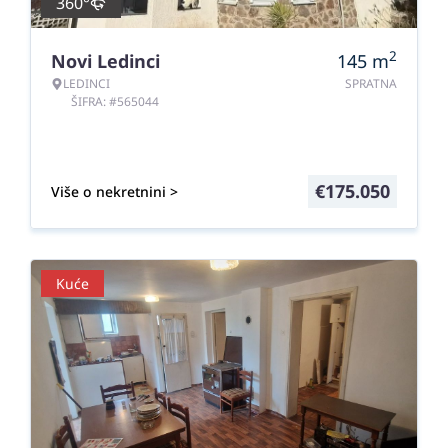
360°
2
Novi Ledinci
145
m
LEDINCI
SPRATNA
ŠIFRA: #565044
€
175.050
Više o nekretnini >
Kuće