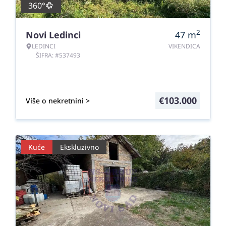
360°
2
Novi Ledinci
47
m
LEDINCI
VIKENDICA
ŠIFRA: #537493
€
103.000
Više o nekretnini >
Kuće
Ekskluzivno