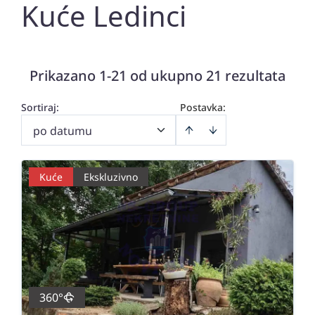
Kuće Ledinci
Prikazano 1-21 od ukupno 21 rezultata
Sortiraj
:
Postavka:
po datumu
Kuće
Ekskluzivno
360°