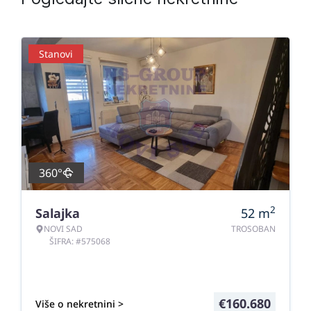
Stanovi
360°
2
Salajka
52
m
NOVI SAD
TROSOBAN
ŠIFRA: #575068
€
160.680
Više o nekretnini >