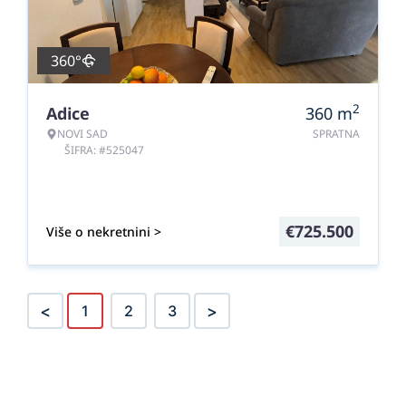
360°
2
Adice
360
m
NOVI SAD
SPRATNA
ŠIFRA: #525047
€
725.500
Više o nekretnini >
<
>
1
2
3