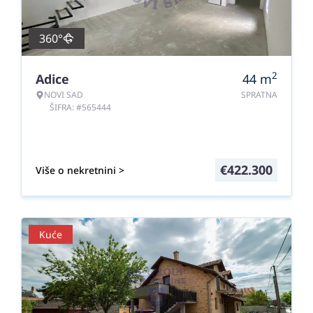
360°
2
Adice
44
m
NOVI SAD
SPRATNA
ŠIFRA: #565444
€
422.300
Više o nekretnini >
Kuće