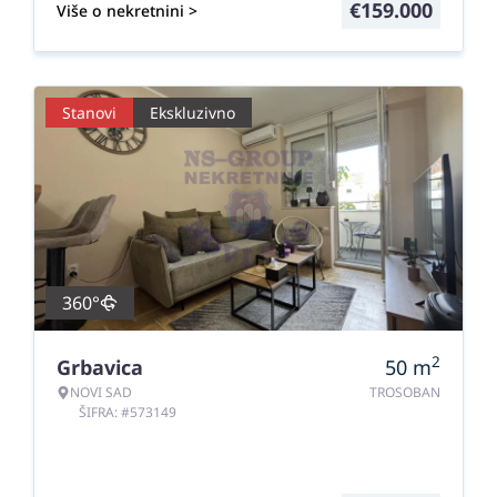
€
159.000
Više o nekretnini >
Stanovi
Ekskluzivno
360°
2
Grbavica
50
m
NOVI SAD
TROSOBAN
ŠIFRA: #573149