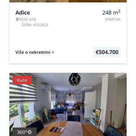
2
Adice
248
m
NOVI SAD
SPRATNA
ŠIFRA: #552623
€
504.700
Više o nekretnini >
Kuće
360°