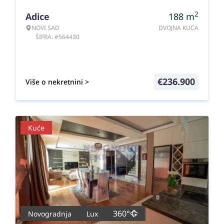
2
Adice
188
m
NOVI SAD
DVOJNA KUĆA
ŠIFRA: #564430
€
236.900
Više o nekretnini >
Kuće
360°
Novogradnja
Lux