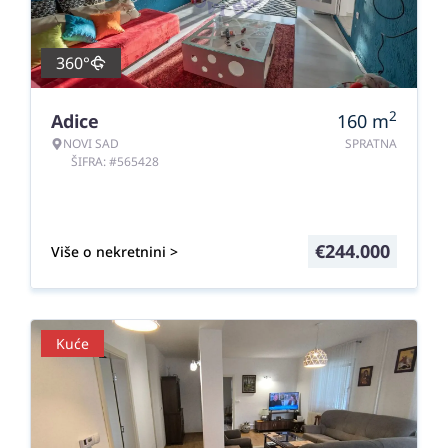
360°
2
Adice
160
m
NOVI SAD
SPRATNA
ŠIFRA: #565428
€
244.000
Više o nekretnini >
Kuće