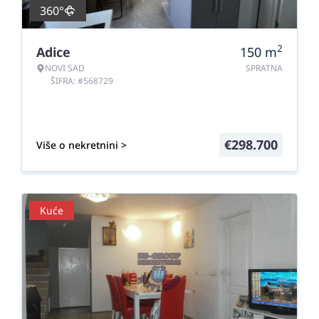
360°
2
Adice
150
m
NOVI SAD
SPRATNA
ŠIFRA: #568729
€
298.700
Više o nekretnini >
Kuće