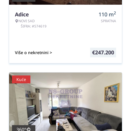
2
Adice
110
m
NOVI SAD
SPRATNA
ŠIFRA: #574619
€
247.200
Više o nekretnini >
Kuće
360°