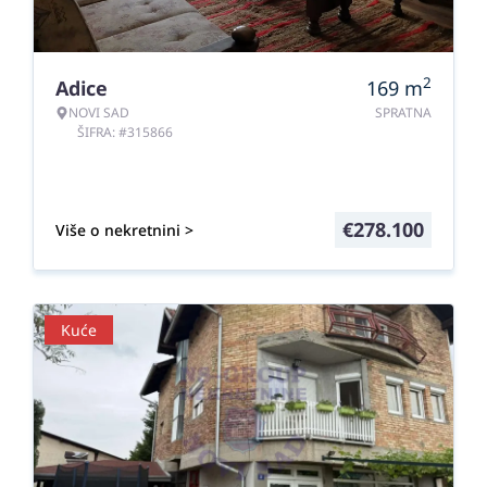
2
Adice
169
m
NOVI SAD
SPRATNA
ŠIFRA: #315866
€
278.100
Više o nekretnini >
Kuće