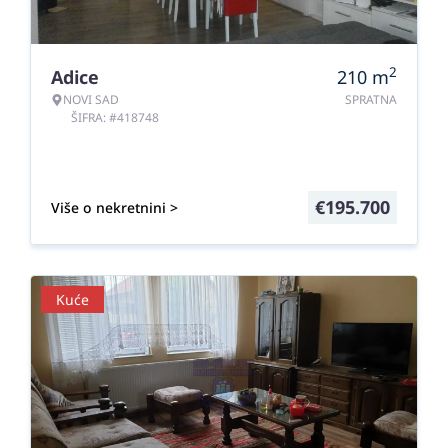
2
Adice
210
m
NOVI SAD
SPRATNA
ŠIFRA: #418748
€
195.700
Više o nekretnini >
Kuće