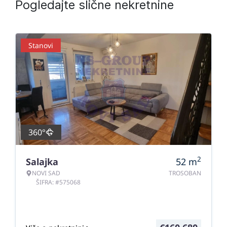
Pogledajte slične nekretnine
Stanovi
360°
2
Salajka
52
m
NOVI SAD
TROSOBAN
ŠIFRA: #575068