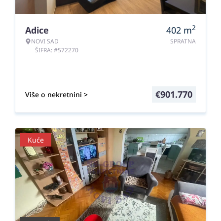
2
Adice
402
m
NOVI SAD
SPRATNA
ŠIFRA: #572270
€
901.770
Više o nekretnini >
Kuće