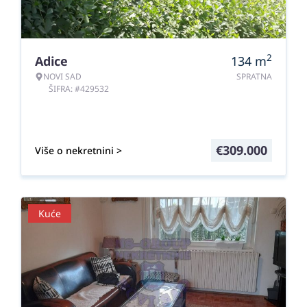
2
Adice
134
m
NOVI SAD
SPRATNA
ŠIFRA: #429532
€
309.000
Više o nekretnini >
Kuće