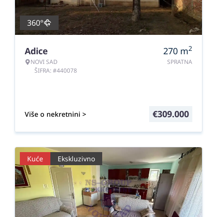
360°
2
Adice
270
m
NOVI SAD
SPRATNA
ŠIFRA: #440078
€
309.000
Više o nekretnini >
Kuće
Ekskluzivno