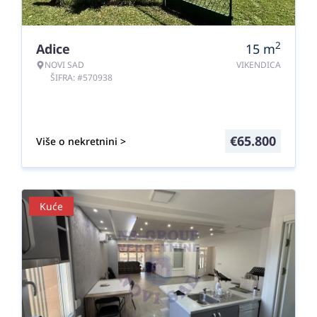
2
Adice
15
m
NOVI SAD
VIKENDICA
ŠIFRA: #570938
€
65.800
Više o nekretnini >
Kuće