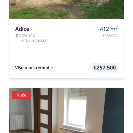
2
Adice
412
m
NOVI SAD
SPRATNA
ŠIFRA: #506565
€
257.500
Više o nekretnini >
Kuće