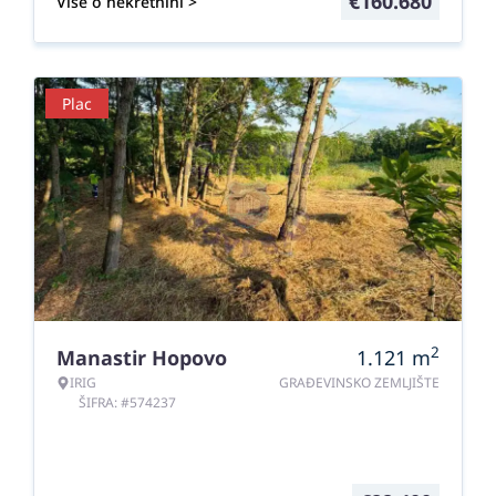
€
160.680
Više o nekretnini >
Plac
2
Manastir Hopovo
1.121
m
IRIG
GRAĐEVINSKO ZEMLJIŠTE
ŠIFRA: #574237