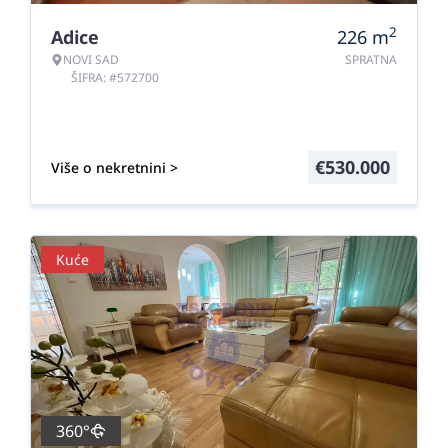
2
Adice
226
m
NOVI SAD
SPRATNA
ŠIFRA: #572700
€
530.000
Više o nekretnini >
Kuće
360°