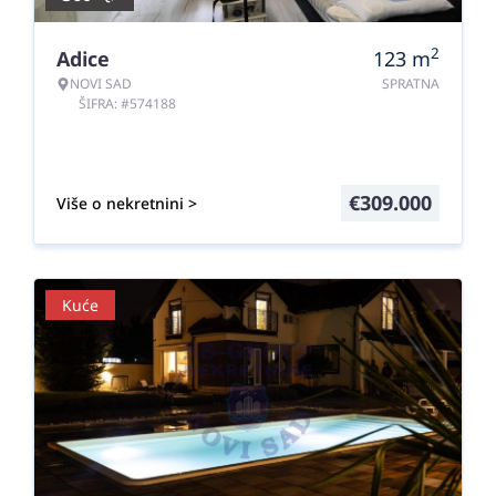
2
Adice
123
m
NOVI SAD
SPRATNA
ŠIFRA: #574188
€
309.000
Više o nekretnini >
Kuće