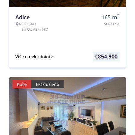
2
Adice
165
m
NOVI SAD
SPRATNA
ŠIFRA: #572987
€
854.900
Više o nekretnini >
Kuće
Ekskluzivno