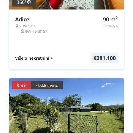
360°
2
Adice
90
m
NOVI SAD
SPRATNA
ŠIFRA: #548157
€
381.100
Više o nekretnini >
Kuće
Ekskluzivno