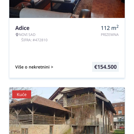
2
Adice
112
m
NOVI SAD
PRIZEMNA
ŠIFRA: #472810
€
154.500
Više o nekretnini >
Kuće