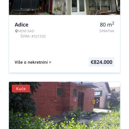
2
Adice
80
m
NOVI SAD
SPRATNA
ŠIFRA: #521532
€
824.000
Više o nekretnini >
Kuće