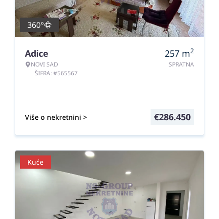
360°
2
Adice
257
m
NOVI SAD
SPRATNA
ŠIFRA: #565567
€
286.450
Više o nekretnini >
Kuće