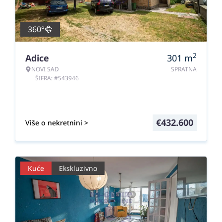
360°
2
Adice
301
m
NOVI SAD
SPRATNA
ŠIFRA: #543946
€
432.600
Više o nekretnini >
Kuće
Ekskluzivno