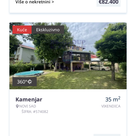
€
82.400
Više o nekretnini >
Kuće
Ekskluzivno
360°
2
Kamenjar
35
m
NOVI SAD
VIKENDICA
ŠIFRA: #574082