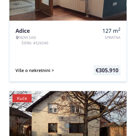
2
Adice
127
m
NOVI SAD
SPRATNA
ŠIFRA: #526540
€
305.910
Više o nekretnini >
Kuće