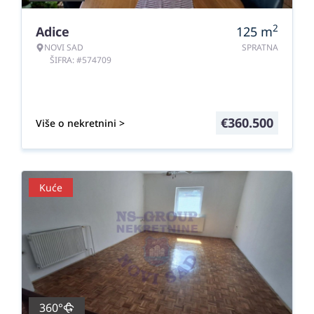
2
Adice
125
m
NOVI SAD
SPRATNA
ŠIFRA: #574709
€
360.500
Više o nekretnini >
Kuće
360°