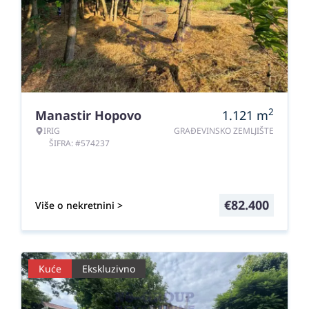
2
Manastir Hopovo
1.121
m
IRIG
GRAĐEVINSKO ZEMLJIŠTE
ŠIFRA: #574237
€
82.400
Više o nekretnini >
Kuće
Ekskluzivno