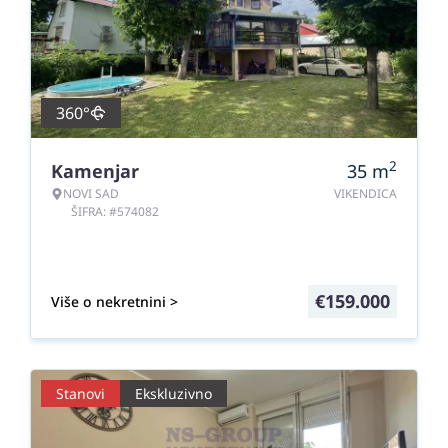
360°
2
Kamenjar
35
m
NOVI SAD
VIKENDICA
ŠIFRA: #574082
€
159.000
Više o nekretnini >
Stanovi
Ekskluzivno