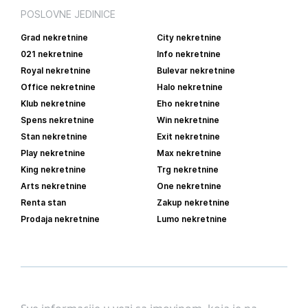
POSLOVNE JEDINICE
Grad nekretnine
City nekretnine
021 nekretnine
Info nekretnine
Royal nekretnine
Bulevar nekretnine
Office nekretnine
Halo nekretnine
Klub nekretnine
Eho nekretnine
Spens nekretnine
Win nekretnine
Stan nekretnine
Exit nekretnine
Play nekretnine
Max nekretnine
King nekretnine
Trg nekretnine
Arts nekretnine
One nekretnine
Renta stan
Zakup nekretnine
Prodaja nekretnine
Lumo nekretnine