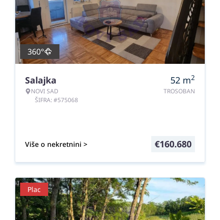
360°
2
Salajka
52
m
NOVI SAD
TROSOBAN
ŠIFRA: #575068
€
160.680
Više o nekretnini >
Plac