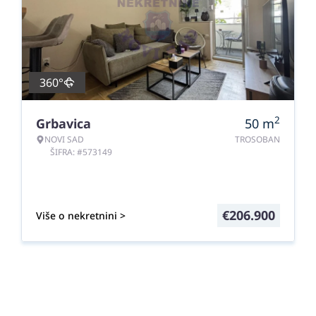
360°
2
Grbavica
50
m
NOVI SAD
TROSOBAN
ŠIFRA: #573149
€
206.900
Više o nekretnini >