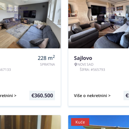
2
228
m
Sajlovo
SPRATNA
NOVI SAD
#567133
ŠIFRA: #565793
€
360.500
€
retnini >
Više o nekretnini >
Kuće