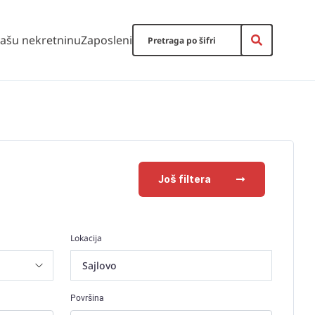
vašu nekretninu
Zaposleni
Još filtera
Lokacija
Sajlovo
Površina