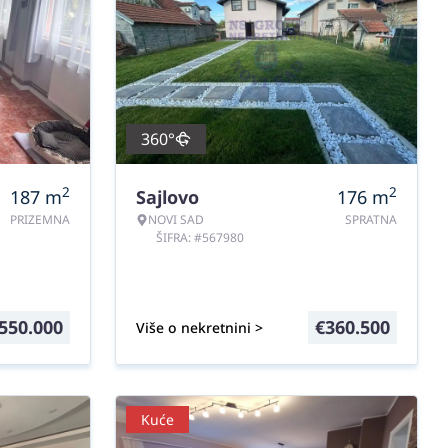
360°
2
2
187
m
Sajlovo
176
m
PRIZEMNA
NOVI SAD
SPRATNA
ŠIFRA: #567980
550.000
€
360.500
Više o nekretnini >
Kuće