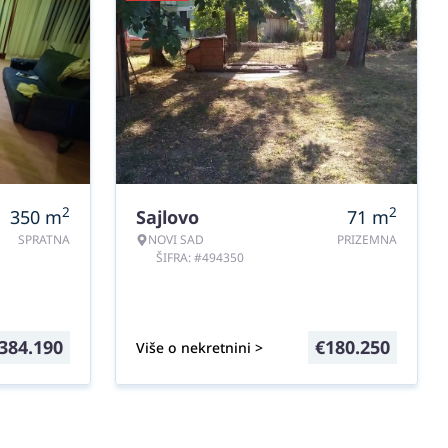
2
2
350
m
Sajlovo
71
m
SPRATNA
NOVI SAD
PRIZEMNA
ŠIFRA: #494350
384.190
€
180.250
Više o nekretnini >