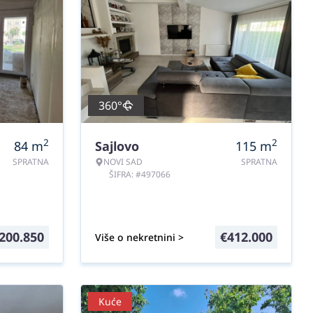
360°
2
2
84
m
Sajlovo
115
m
SPRATNA
NOVI SAD
SPRATNA
ŠIFRA: #497066
200.850
€
412.000
Više o nekretnini >
Kuće