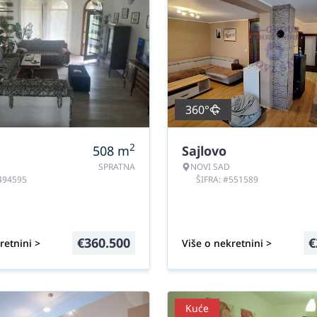
360°
2
508
m
Sajlovo
SPRATNA
NOVI SAD
#494595
ŠIFRA: #551589
€
360.500
€
retnini >
Više o nekretnini >
Kuće