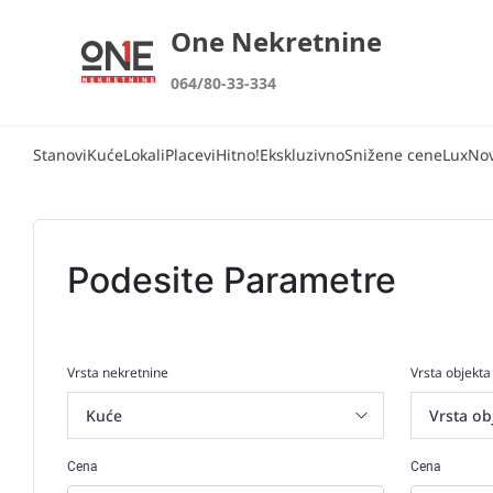
One Nekretnine
064/80-33-334
Stanovi
Kuće
Lokali
Placevi
Hitno!
Ekskluzivno
Snižene cene
Lux
No
Podesite Parametre
Vrsta nekretnine
Vrsta objekta
Cena
Cena