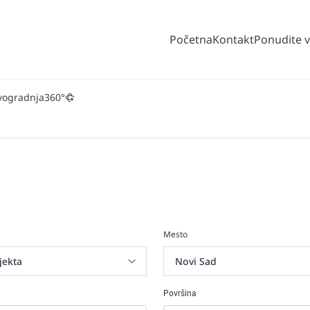
Početna
Kontakt
Ponudite 
vogradnja
360°
Mesto
Površina