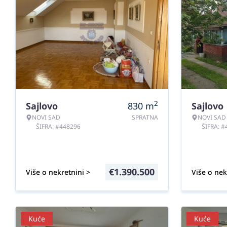
2
Sajlovo
830
m
Sajlovo
NOVI SAD
SPRATNA
NOVI SAD
ŠIFRA: #448296
ŠIFRA: 
€
1.390.500
Više o nekretnini >
Više o nek
Kuće
Kuće