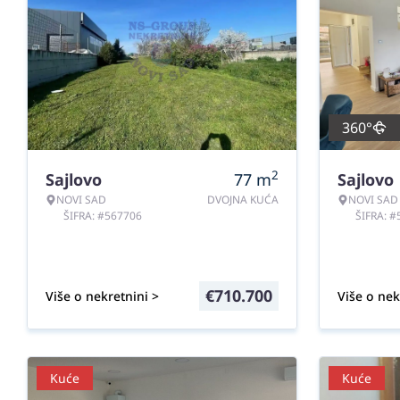
360°
2
Sajlovo
77
m
Sajlovo
NOVI SAD
DVOJNA KUĆA
NOVI SAD
ŠIFRA: #567706
ŠIFRA: 
€
710.700
Više o nekretnini >
Više o nek
Kuće
Kuće