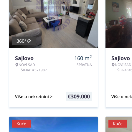
360°
2
Sajlovo
160
m
Sajlovo
NOVI SAD
SPRATNA
NOVI SAD
ŠIFRA: #571987
ŠIFRA: 
€
309.000
Više o nekretnini >
Više o nek
Kuće
Kuće