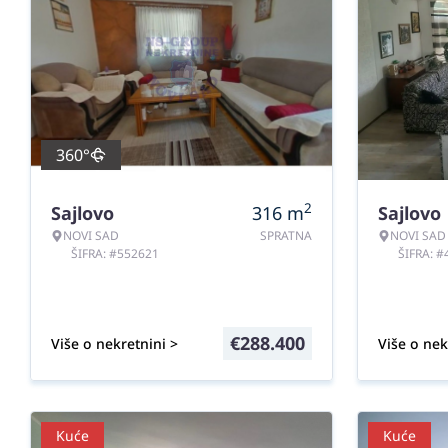
360°
2
Sajlovo
316
m
Sajlovo
NOVI SAD
SPRATNA
NOVI SAD
ŠIFRA: #552621
ŠIFRA: 
€
288.400
Više o nekretnini >
Više o nek
Kuće
Kuće