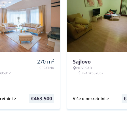
2
270
m
Sajlovo
SPRATNA
NOVI SAD
#495912
ŠIFRA: #537052
€
463.500
€
retnini >
Više o nekretnini >