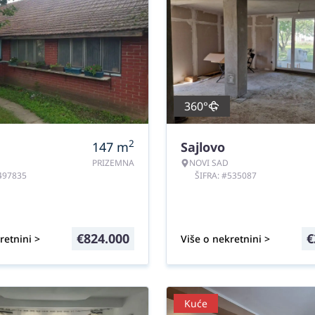
360°
2
147
m
Sajlovo
PRIZEMNA
NOVI SAD
#497835
ŠIFRA: #535087
€
824.000
€
retnini >
Više o nekretnini >
Kuće