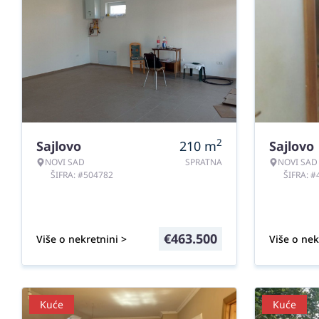
2
Sajlovo
210
m
Sajlovo
NOVI SAD
SPRATNA
NOVI SAD
ŠIFRA: #504782
ŠIFRA: 
€
463.500
Više o nekretnini >
Više o nek
Kuće
Kuće