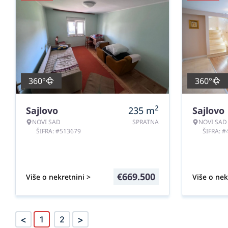
360°
360°
2
Sajlovo
235
m
Sajlovo
NOVI SAD
SPRATNA
NOVI SAD
ŠIFRA: #513679
ŠIFRA: 
€
669.500
Više o nekretnini >
Više o nek
<
>
1
2