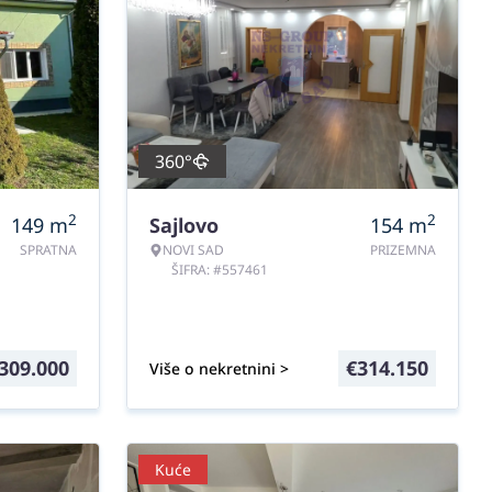
360°
2
2
149
m
Sajlovo
154
m
SPRATNA
NOVI SAD
PRIZEMNA
ŠIFRA: #557461
309.000
€
314.150
Više o nekretnini >
Kuće