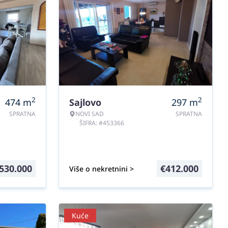
2
2
474
m
Sajlovo
297
m
SPRATNA
NOVI SAD
SPRATNA
ŠIFRA: #453366
530.000
€
412.000
Više o nekretnini >
Kuće