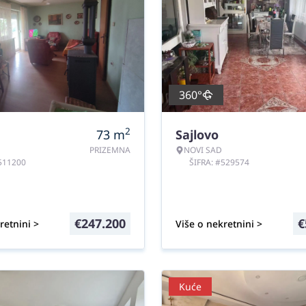
360°
2
73
m
Sajlovo
PRIZEMNA
NOVI SAD
#511200
ŠIFRA: #529574
€
247.200
€
retnini >
Više o nekretnini >
Kuće