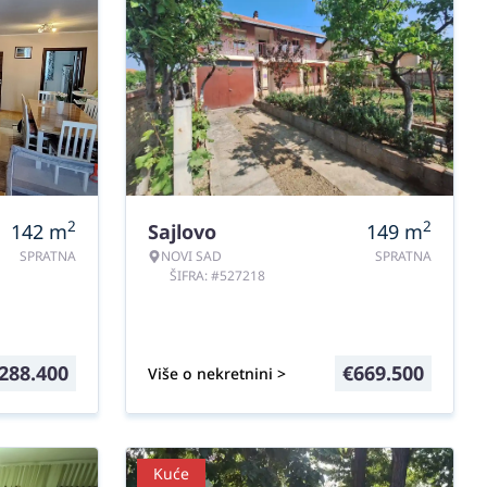
2
2
142
m
Sajlovo
149
m
SPRATNA
NOVI SAD
SPRATNA
ŠIFRA: #527218
288.400
€
669.500
Više o nekretnini >
Kuće