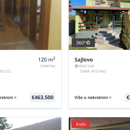
360°
2
120
m
Sajlovo
SPRATNA
NOVI SAD
#452152
ŠIFRA: #537463
€
463.500
€
retnini >
Više o nekretnini >
Kuće