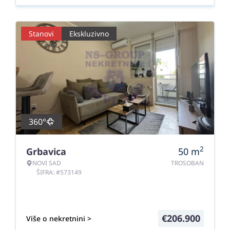
Stanovi
Ekskluzivno
360°
2
Grbavica
50
m
NOVI SAD
TROSOBAN
ŠIFRA: #573149
€
206.900
Više o nekretnini >