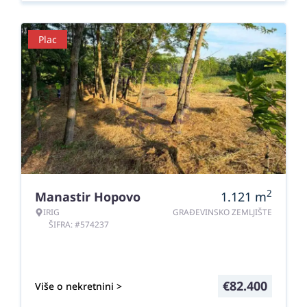
Plac
2
Manastir Hopovo
1.121
m
IRIG
GRAĐEVINSKO ZEMLJIŠTE
ŠIFRA: #574237
€
82.400
Više o nekretnini >