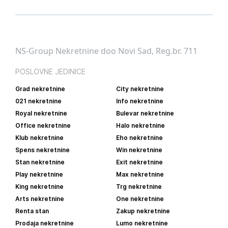
NS-Group Nekretnine doo Novi Sad, Reg.br. 711
POSLOVNE JEDINICE
Grad nekretnine
City nekretnine
021 nekretnine
Info nekretnine
Royal nekretnine
Bulevar nekretnine
Office nekretnine
Halo nekretnine
Klub nekretnine
Eho nekretnine
Spens nekretnine
Win nekretnine
Stan nekretnine
Exit nekretnine
Play nekretnine
Max nekretnine
King nekretnine
Trg nekretnine
Arts nekretnine
One nekretnine
Renta stan
Zakup nekretnine
Prodaja nekretnine
Lumo nekretnine