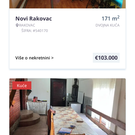
2
Novi Rakovac
171
m
RAKOVAC
DVOJNA KUĆA
ŠIFRA: #540170
€
103.000
Više o nekretnini >
Kuće