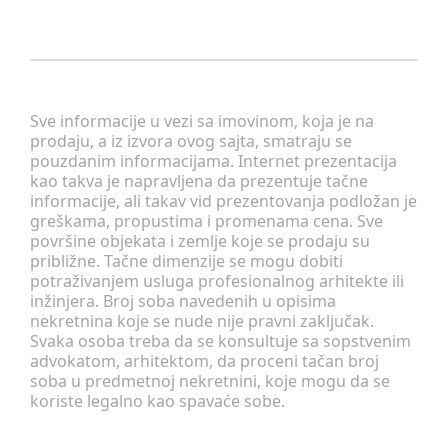
Sve informacije u vezi sa imovinom, koja je na
prodaju, a iz izvora ovog sajta, smatraju se
pouzdanim informacijama. Internet prezentacija
kao takva je napravljena da prezentuje tačne
informacije, ali takav vid prezentovanja podložan je
greškama, propustima i promenama cena. Sve
površine objekata i zemlje koje se prodaju su
približne. Tačne dimenzije se mogu dobiti
potraživanjem usluga profesionalnog arhitekte ili
inžinjera. Broj soba navedenih u opisima
nekretnina koje se nude nije pravni zaključak.
Svaka osoba treba da se konsultuje sa sopstvenim
advokatom, arhitektom, da proceni tačan broj
soba u predmetnoj nekretnini, koje mogu da se
koriste legalno kao spavaće sobe.