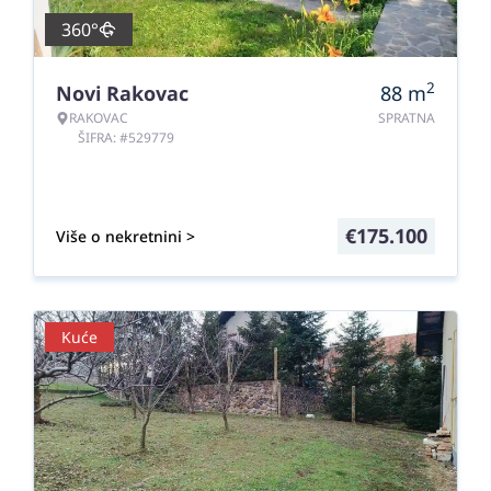
360°
2
Novi Rakovac
88
m
RAKOVAC
SPRATNA
ŠIFRA: #529779
€
175.100
Više o nekretnini >
Kuće