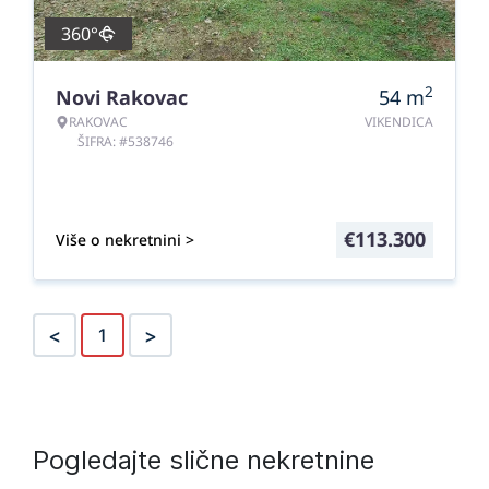
360°
2
Novi Rakovac
54
m
RAKOVAC
VIKENDICA
ŠIFRA: #538746
€
113.300
Više o nekretnini >
<
>
1
Pogledajte slične nekretnine