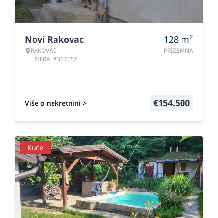
2
Novi Rakovac
128
m
RAKOVAC
PRIZEMNA
ŠIFRA: #367552
€
154.500
Više o nekretnini >
Kuće