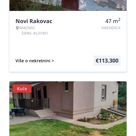
2
Novi Rakovac
47
m
RAKOVAC
VIKENDICA
ŠIFRA: #537491
€
113.300
Više o nekretnini >
Kuće