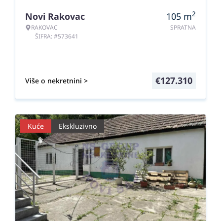
2
Novi Rakovac
105
m
RAKOVAC
SPRATNA
ŠIFRA: #573641
€
127.310
Više o nekretnini >
Kuće
Ekskluzivno