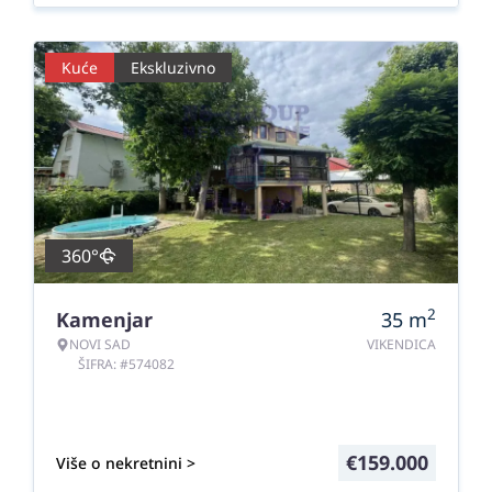
Kuće
Ekskluzivno
360°
2
Kamenjar
35
m
NOVI SAD
VIKENDICA
ŠIFRA: #574082
€
159.000
Više o nekretnini >