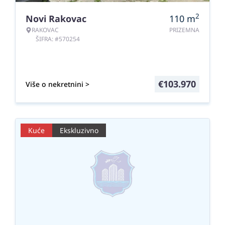
2
Novi Rakovac
110
m
RAKOVAC
PRIZEMNA
ŠIFRA: #570254
€
103.970
Više o nekretnini >
Kuće
Ekskluzivno