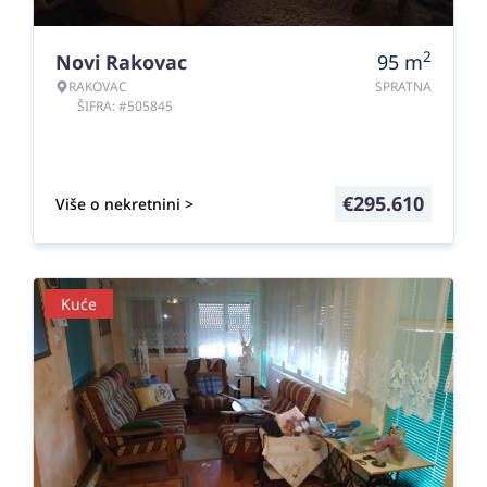
2
Novi Rakovac
95
m
RAKOVAC
SPRATNA
ŠIFRA: #505845
€
295.610
Više o nekretnini >
Kuće