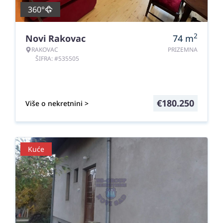
360°
2
Novi Rakovac
74
m
RAKOVAC
PRIZEMNA
ŠIFRA: #535505
€
180.250
Više o nekretnini >
Kuće