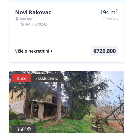
2
Novi Rakovac
194
m
RAKOVAC
SPRATNA
ŠIFRA: #570243
€
720.800
Više o nekretnini >
Kuće
Ekskluzivno
360°