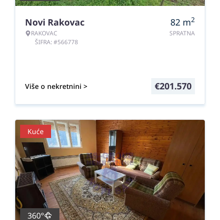
2
Novi Rakovac
82
m
RAKOVAC
SPRATNA
ŠIFRA: #566778
€
201.570
Više o nekretnini >
Kuće
360°