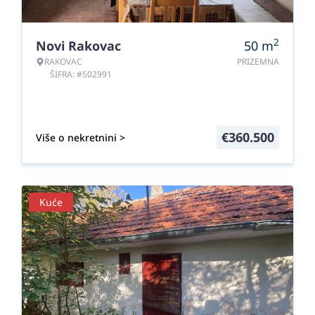
2
Novi Rakovac
50
m
RAKOVAC
PRIZEMNA
ŠIFRA: #502991
€
360.500
Više o nekretnini >
Kuće