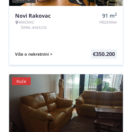
2
Novi Rakovac
91
m
RAKOVAC
PRIZEMNA
ŠIFRA: #565235
€
350.200
Više o nekretnini >
Kuće