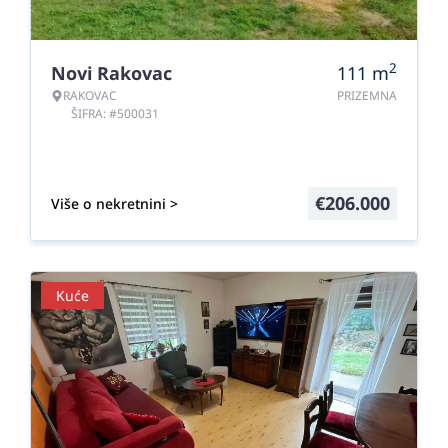
2
Novi Rakovac
111
m
RAKOVAC
PRIZEMNA
ŠIFRA: #500031
€
206.000
Više o nekretnini >
Kuće