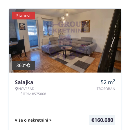
Stanovi
360°
2
Salajka
52
m
NOVI SAD
TROSOBAN
ŠIFRA: #575068
€
160.680
Više o nekretnini >