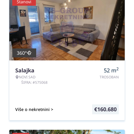
Stanovi
360°
2
Salajka
52
m
NOVI SAD
TROSOBAN
ŠIFRA: #575068
€
160.680
Više o nekretnini >