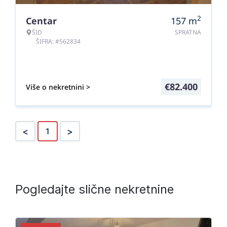
2
Centar
157
m
ŠID
SPRATNA
ŠIFRA: #562834
€
82.400
Više o nekretnini >
<
>
1
Pogledajte slične nekretnine