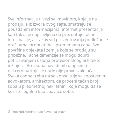
Sve informacije u vezi sa imovinom, koja je na
prodaju, a iz izvora ovog sajta, smatraju se
pouzdanim informacijama. Internet prezentacija
kao takva je napravljena da prezentuje tačne
informacije, ali takav vid prezentovanja podložan je
greškama, propustima i promenama cena. Sve
površine objekata i zemlje koje se prodaju su
približne. Tačne dimenzije se mogu dobiti
potraživanjem usluga profesionalnog arhitekte ili
inžinjera. Broj soba navedenih u opisima
nekretnina koje se nude nije pravni zaključak.
Svaka osoba treba da se konsultuje sa sopstvenim
advokatom, arhitektom, da proceni tačan broj
soba u predmetnoj nekretnini, koje mogu da se
koriste legalno kao spavaće sobe.
©
One Nekretnine
zadržava sva prava