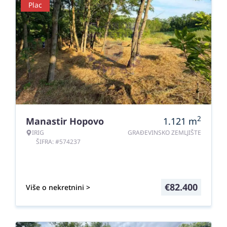
Plac
2
Manastir Hopovo
1.121
m
IRIG
GRAĐEVINSKO ZEMLJIŠTE
ŠIFRA: #574237
€
82.400
Više o nekretnini >