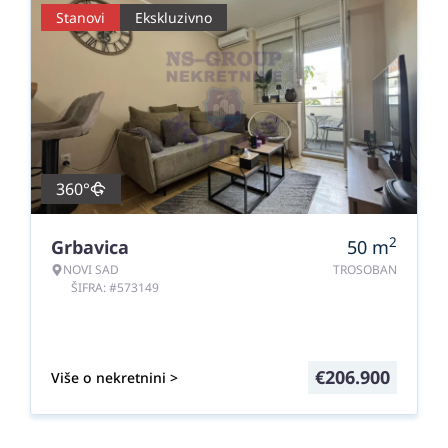
Stanovi
Ekskluzivno
360°
2
Grbavica
50
m
NOVI SAD
TROSOBAN
ŠIFRA: #573149
€
206.900
Više o nekretnini >