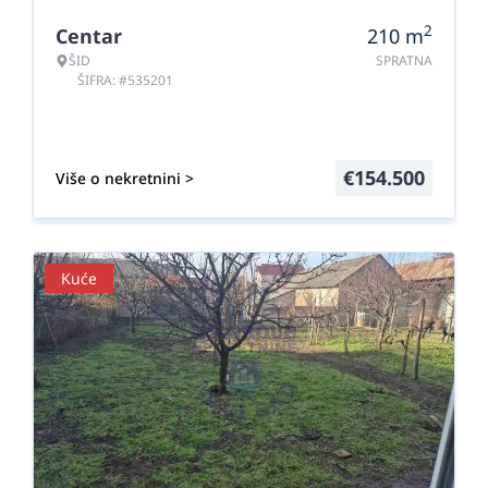
2
Centar
210
m
ŠID
SPRATNA
ŠIFRA: #535201
€
154.500
Više o nekretnini >
Kuće