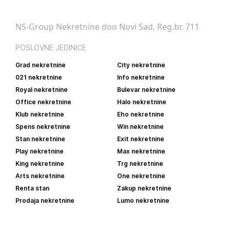
NS-Group Nekretnine doo Novi Sad, Reg.br. 711
POSLOVNE JEDINICE
Grad nekretnine
City nekretnine
021 nekretnine
Info nekretnine
Royal nekretnine
Bulevar nekretnine
Office nekretnine
Halo nekretnine
Klub nekretnine
Eho nekretnine
Spens nekretnine
Win nekretnine
Stan nekretnine
Exit nekretnine
Play nekretnine
Max nekretnine
King nekretnine
Trg nekretnine
Arts nekretnine
One nekretnine
Renta stan
Zakup nekretnine
Prodaja nekretnine
Lumo nekretnine