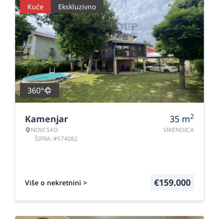
Kuće
Ekskluzivno
360°
2
Kamenjar
35
m
NOVI SAD
VIKENDICA
ŠIFRA: #574082
€
159.000
Više o nekretnini >