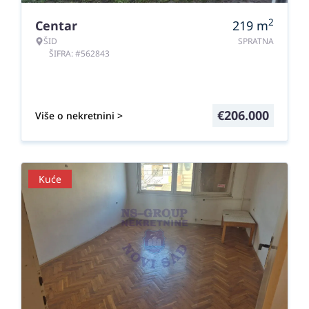
2
Centar
219
m
ŠID
SPRATNA
ŠIFRA: #562843
€
206.000
Više o nekretnini >
Kuće