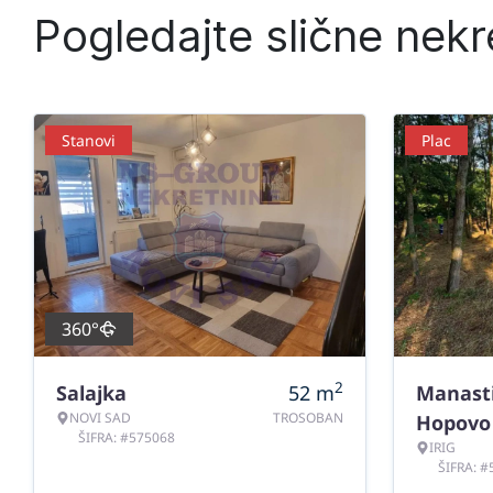
Pogledajte slične nekr
Stanovi
Plac
360°
2
Salajka
52
m
Manast
NOVI SAD
TROSOBAN
Hopovo
ŠIFRA: #575068
IRIG
ŠIFRA: 