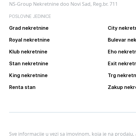
NS-Group Nekretnine doo Novi Sad, Reg.br. 711
POSLOVNE JEDINICE
Grad nekretnine
City nekret
Royal nekretnine
Bulevar nek
Klub nekretnine
Eho nekret
Stan nekretnine
Exit nekret
King nekretnine
Trg nekretn
Renta stan
Zakup nekr
Sve informacije u vezi sa imovinom, koja je na prodaju,