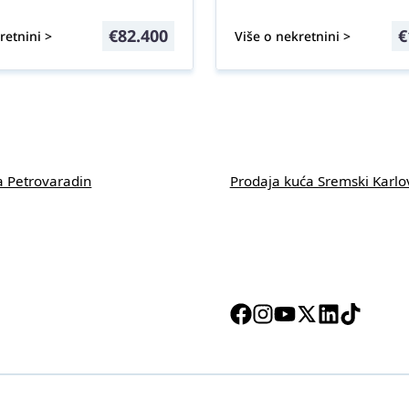
€
82.400
€
retnini >
Više o nekretnini >
a Petrovaradin
Prodaja kuća Sremski Karlo