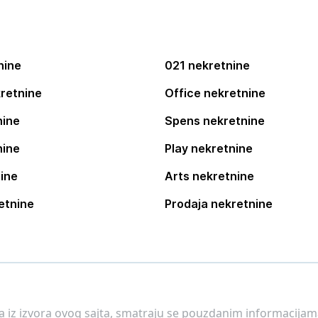
nine
021 nekretnine
retnine
Office nekretnine
nine
Spens nekretnine
nine
Play nekretnine
ine
Arts nekretnine
etnine
Prodaja nekretnine
 a iz izvora ovog sajta, smatraju se pouzdanim informacijama