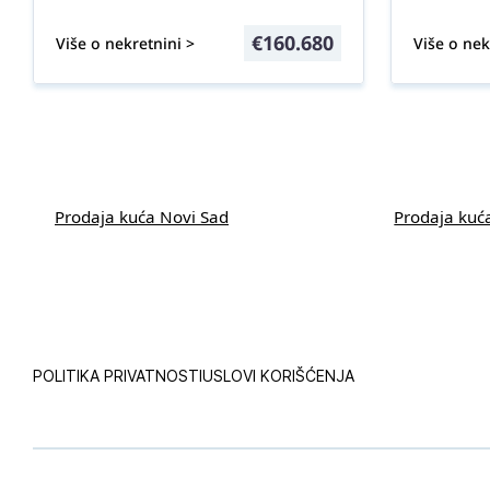
€
160.680
Više o nekretnini >
Više o nek
Prodaja kuća Novi Sad
Prodaja kuć
POLITIKA PRIVATNOSTI
USLOVI KORIŠĆENJA