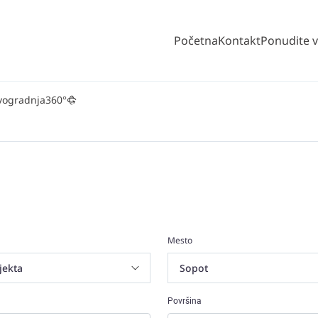
Početna
Kontakt
Ponudite 
vogradnja
360°
Mesto
Površina