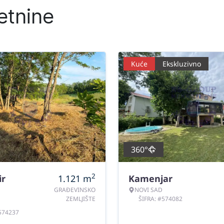
etnine
Kuće
Ekskluzivno
360°
2
ir
1.121
m
Kamenjar
GRAĐEVINSKO
NOVI SAD
ZEMLJIŠTE
ŠIFRA: #574082
#574237