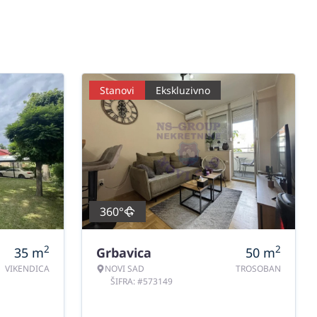
Stanovi
Ekskluzivno
360°
2
2
35
m
Grbavica
50
m
VIKENDICA
NOVI SAD
TROSOBAN
ŠIFRA: #573149