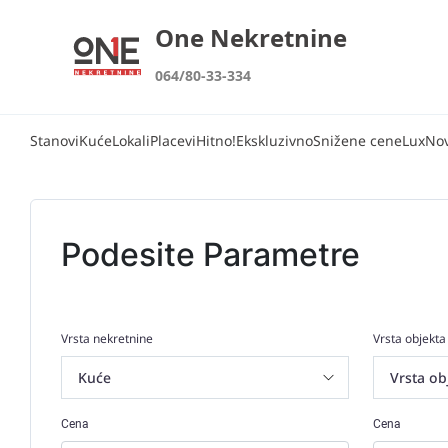
One Nekretnine
064/80-33-334
Stanovi
Kuće
Lokali
Placevi
Hitno!
Ekskluzivno
Snižene cene
Lux
No
Podesite Parametre
Vrsta nekretnine
Vrsta objekta
Cena
Cena