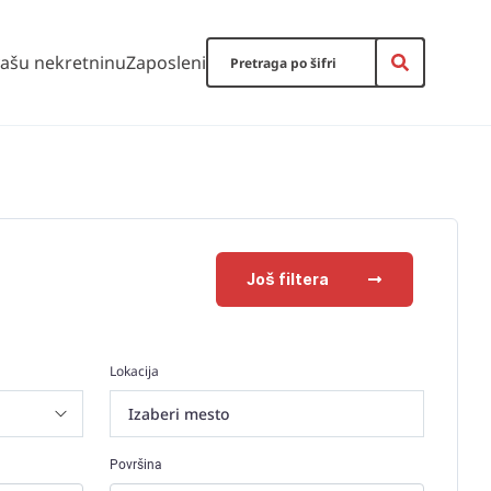
vašu nekretninu
Zaposleni
Još filtera
Lokacija
Izaberi mesto
Površina