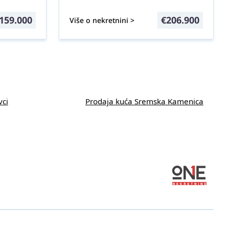
159.000
€
206.900
Više o nekretnini >
vci
Prodaja kuća Sremska Kamenica