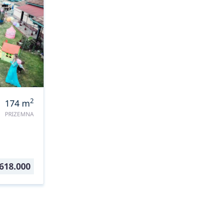
2
174
m
PRIZEMNA
618.000