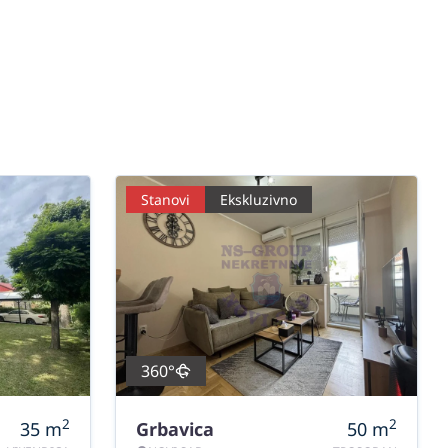
Stanovi
Ekskluzivno
360°
2
2
35
m
Grbavica
50
m