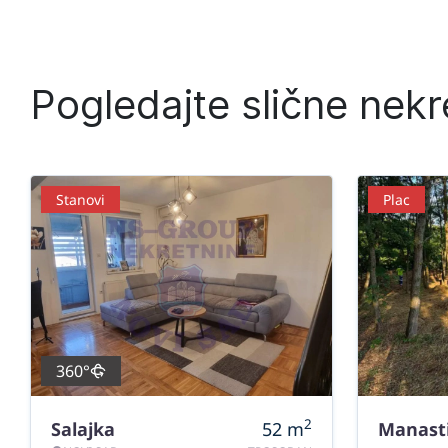
Pogledajte slične nekr
Stanovi
Plac
360°
2
Salajka
52
m
Manast