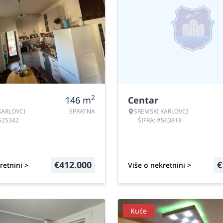
2
146
m
Centar
KARLOVCI
SPRATNA
SREMSKI KARLOVCI
#525342
ŠIFRA: #563818
€
412.000
€
retnini >
Više o nekretnini >
Kuće