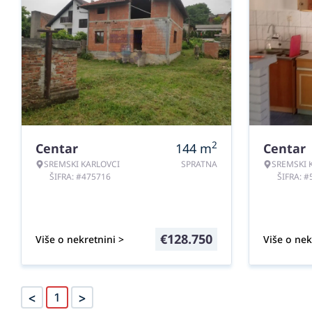
2
Centar
144
m
Centar
SREMSKI KARLOVCI
SPRATNA
SREMSKI 
ŠIFRA: #475716
ŠIFRA: 
€
128.750
Više o nekretnini >
Više o nek
<
>
1