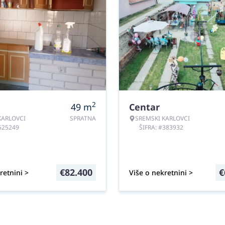
2
49
m
Centar
KARLOVCI
SPRATNA
SREMSKI KARLOVCI
#525249
ŠIFRA: #383932
€
82.400
€
retnini >
Više o nekretnini >