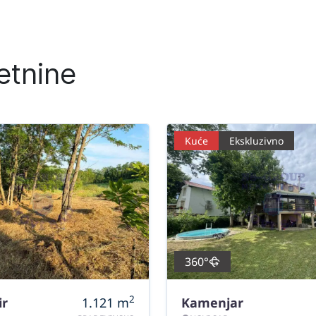
etnine
Kuće
Ekskluzivno
360°
2
ir
1.121
m
Kamenjar