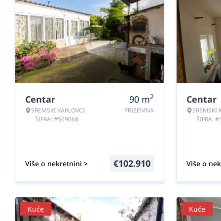
2
Centar
90
m
Centar
SREMSKI KARLOVCI
PRIZEMNA
SREMSKI 
ŠIFRA: #569068
ŠIFRA: 
€
102.910
Više o nekretnini >
Više o nek
Kuće
Kuće