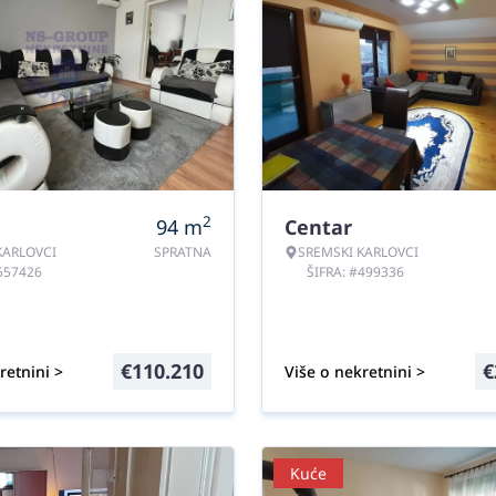
2
94
m
Centar
KARLOVCI
SPRATNA
SREMSKI KARLOVCI
#557426
ŠIFRA: #499336
€
110.210
€
retnini >
Više o nekretnini >
Kuće