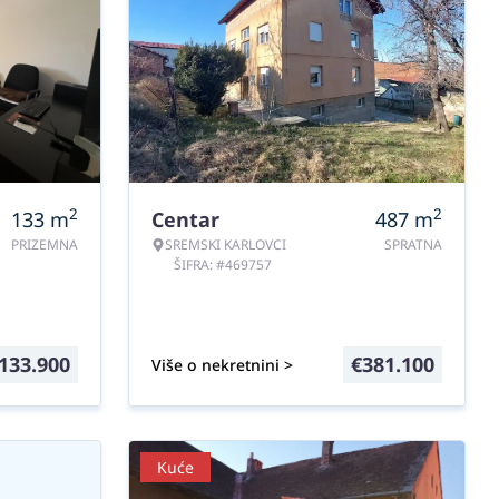
2
2
133
m
Centar
487
m
PRIZEMNA
SREMSKI KARLOVCI
SPRATNA
ŠIFRA: #469757
133.900
€
381.100
Više o nekretnini >
Kuće