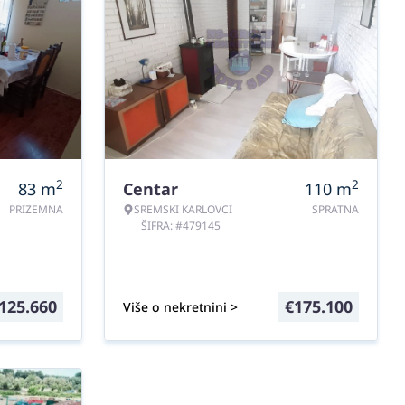
2
2
83
m
Centar
110
m
PRIZEMNA
SREMSKI KARLOVCI
SPRATNA
ŠIFRA: #479145
125.660
€
175.100
Više o nekretnini >