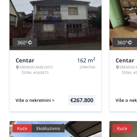
360°
360°
2
Centar
162
m
Centar
SREMSKI KARLOVCI
SPRATNA
SREMSKI 
ŠIFRA: #560873
ŠIFRA: 
€
267.800
Više o nekretnini >
Više o nek
Kuće
Ekskluzivno
Kuće