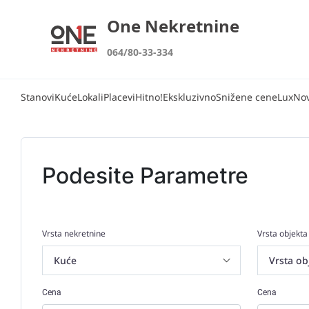
One Nekretnine
064/80-33-334
Stanovi
Kuće
Lokali
Placevi
Hitno!
Ekskluzivno
Snižene cene
Lux
No
Podesite Parametre
Vrsta nekretnine
Vrsta objekta
Cena
Cena