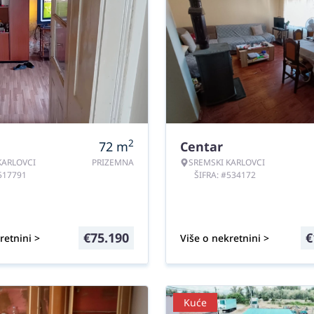
2
72
m
Centar
KARLOVCI
PRIZEMNA
SREMSKI KARLOVCI
#517791
ŠIFRA: #534172
€
75.190
€
retnini >
Više o nekretnini >
Kuće