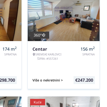
360°
2
2
174
m
Centar
156
m
SPRATNA
SREMSKI KARLOVCI
SPRATNA
ŠIFRA: #557261
298.700
€
247.200
Više o nekretnini >
Kuće