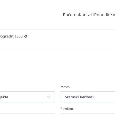
Početna
Kontakt
Ponudite 
vogradnja
360°
Mesto
Površina