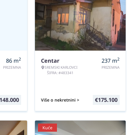
2
2
86
m
Centar
237
m
PRIZEMNA
SREMSKI KARLOVCI
PRIZEMNA
ŠIFRA: #483341
148.000
€
175.100
Više o nekretnini >
Kuće