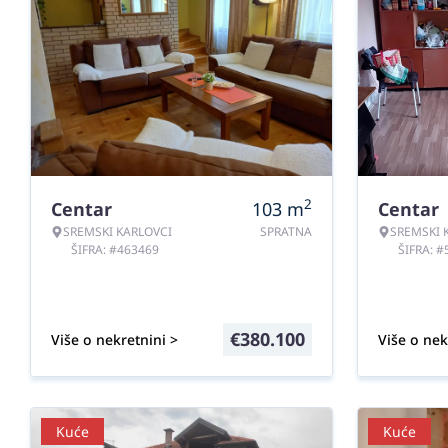
2
Centar
103
m
Centar
SREMSKI KARLOVCI
SPRATNA
SREMSKI 
ŠIFRA: #463469
ŠIFRA: 
€
380.100
Više o nekretnini >
Više o nek
Kuće
Kuće