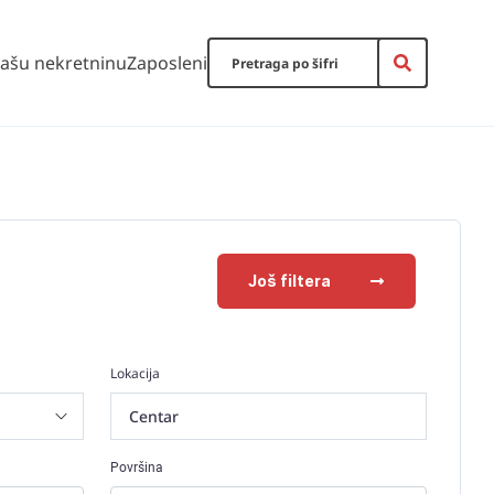
vašu nekretninu
Zaposleni
Još filtera
Lokacija
Centar
Površina