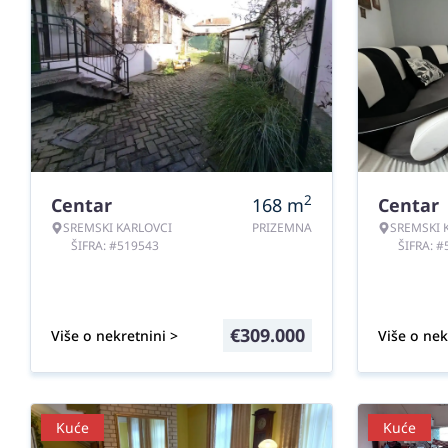
2
Centar
168
m
Centar
SREMSKI KARLOVCI
PRIZEMNA
SREMSKI 
ŠIFRA: #519543
ŠIFRA: 
€
309.000
Više o nekretnini >
Više o nek
Kuće
Kuće