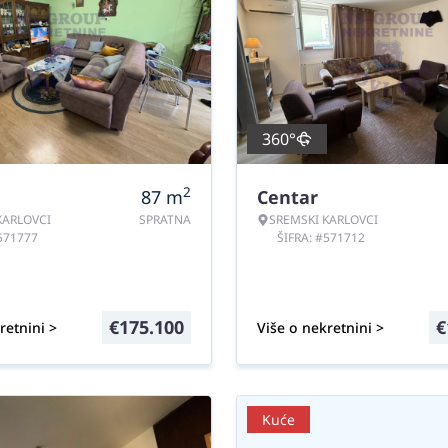
360°
2
87
m
Centar
KARLOVCI
SPRATNA
SREMSKI KARLOVCI
#571777
ŠIFRA: #571712
€
175.100
€
retnini >
Više o nekretnini >
Kuće