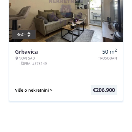
360°
2
Grbavica
50
m
NOVI SAD
TROSOBAN
ŠIFRA: #573149
€
206.900
Više o nekretnini >