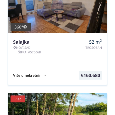
360°
2
Salajka
52
m
NOVI SAD
TROSOBAN
ŠIFRA: #575068
€
160.680
Više o nekretnini >
Plac