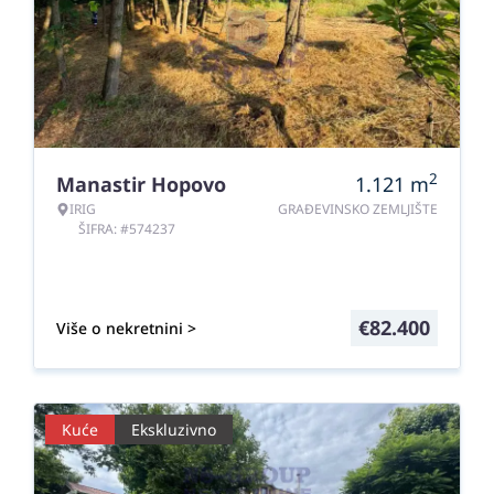
2
Manastir Hopovo
1.121
m
IRIG
GRAĐEVINSKO ZEMLJIŠTE
ŠIFRA: #574237
€
82.400
Više o nekretnini >
Kuće
Ekskluzivno