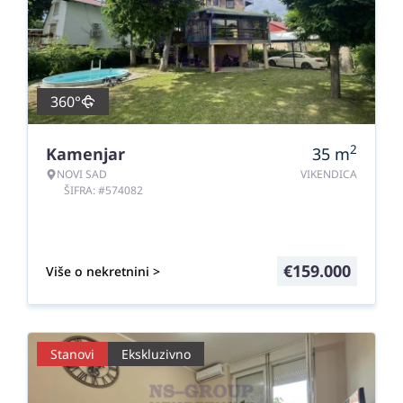
360°
2
Kamenjar
35
m
NOVI SAD
VIKENDICA
ŠIFRA: #574082
€
159.000
Više o nekretnini >
Stanovi
Ekskluzivno