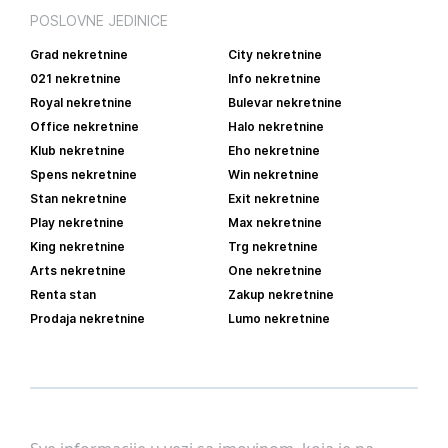
POSLOVNE JEDINICE
Grad nekretnine
City nekretnine
021 nekretnine
Info nekretnine
Royal nekretnine
Bulevar nekretnine
Office nekretnine
Halo nekretnine
Klub nekretnine
Eho nekretnine
Spens nekretnine
Win nekretnine
Stan nekretnine
Exit nekretnine
Play nekretnine
Max nekretnine
King nekretnine
Trg nekretnine
Arts nekretnine
One nekretnine
Renta stan
Zakup nekretnine
Prodaja nekretnine
Lumo nekretnine