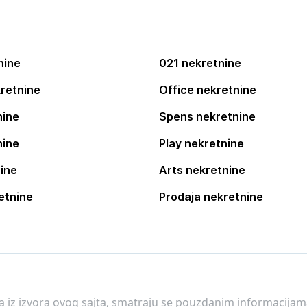
nine
021 nekretnine
retnine
Office nekretnine
nine
Spens nekretnine
nine
Play nekretnine
ine
Arts nekretnine
etnine
Prodaja nekretnine
 a iz izvora ovog sajta, smatraju se pouzdanim informacijama