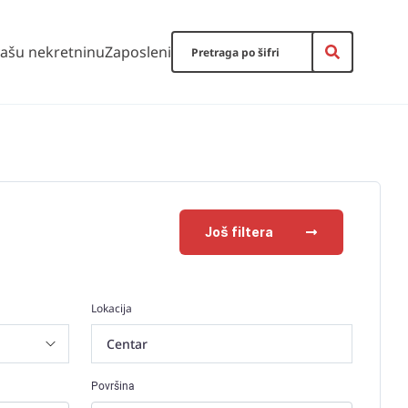
vašu nekretninu
Zaposleni
Još filtera
Lokacija
Centar
Površina