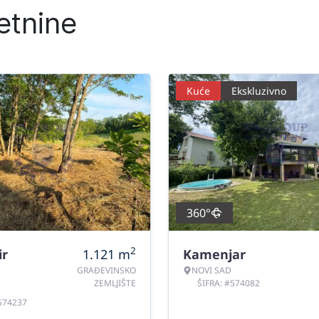
etnine
Kuće
Ekskluzivno
360°
2
ir
1.121
m
Kamenjar
GRAĐEVINSKO
NOVI SAD
ZEMLJIŠTE
ŠIFRA: #574082
#574237