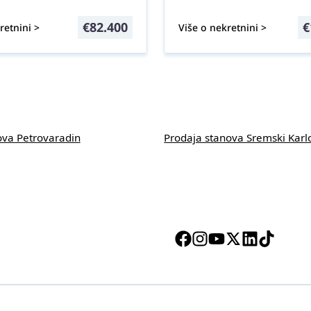
€
82.400
€
retnini >
Više o nekretnini >
ova Petrovaradin
Prodaja stanova Sremski Karl