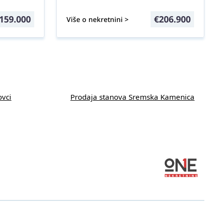
159.000
€
206.900
Više o nekretnini >
ovci
Prodaja stanova Sremska Kamenica