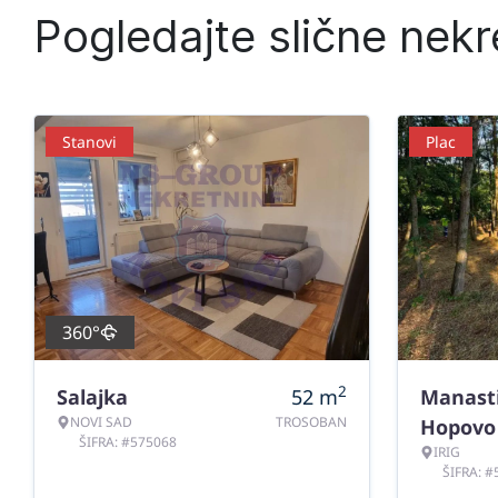
Pogledajte slične nekr
Stanovi
Plac
360°
2
Salajka
52
m
Manast
NOVI SAD
TROSOBAN
Hopovo
ŠIFRA: #575068
IRIG
ŠIFRA: 