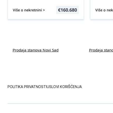
€
160.680
Više o nekretnini >
Više o nek
Prodaja stanova Novi Sad
Prodaja stan
POLITIKA PRIVATNOSTI
USLOVI KORIŠĆENJA