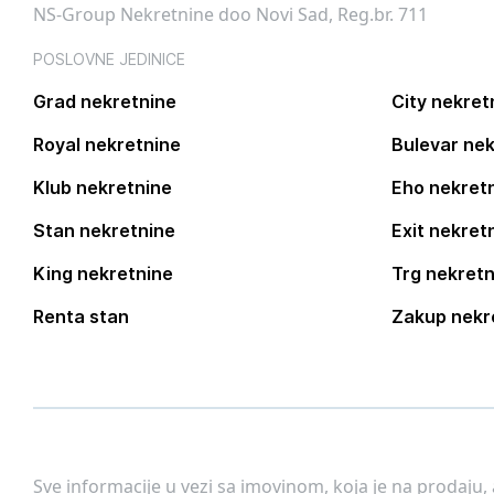
NS-Group Nekretnine doo Novi Sad, Reg.br. 711
POSLOVNE JEDINICE
Grad nekretnine
City nekret
Royal nekretnine
Bulevar nek
Klub nekretnine
Eho nekret
Stan nekretnine
Exit nekret
King nekretnine
Trg nekretn
Renta stan
Zakup nekr
Sve informacije u vezi sa imovinom, koja je na prodaju,