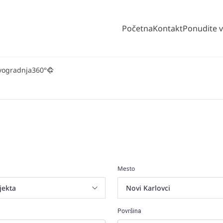
Početna
Kontakt
Ponudite 
vogradnja
360°
Mesto
Površina