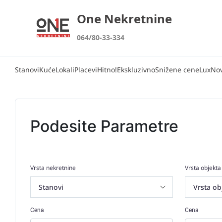
One Nekretnine
064/80-33-334
Stanovi
Kuće
Lokali
Placevi
Hitno!
Ekskluzivno
Snižene cene
Lux
No
Podesite Parametre
Vrsta nekretnine
Vrsta objekta
Cena
Cena