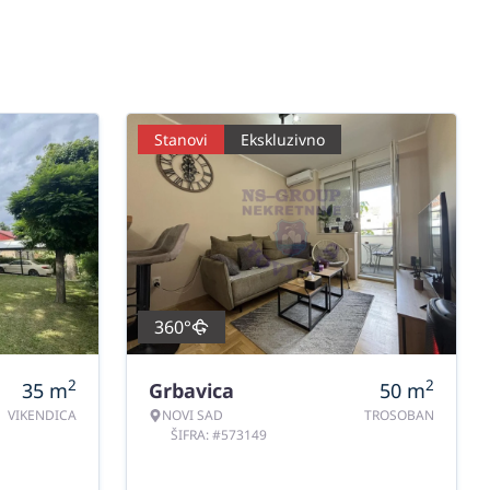
Stanovi
Ekskluzivno
360°
2
2
35
m
Grbavica
50
m
VIKENDICA
NOVI SAD
TROSOBAN
ŠIFRA: #573149