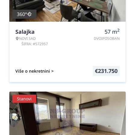
360°
2
Salajka
57
m
NOVI SAD
DVOIPOSOBAN
ŠIFRA: #572957
€
231.750
Više o nekretnini >
Stanovi