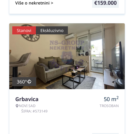
€
159.000
Više o nekretnini >
Stanovi
Ekskluzivno
360°
2
Grbavica
50
m
NOVI SAD
TROSOBAN
ŠIFRA: #573149