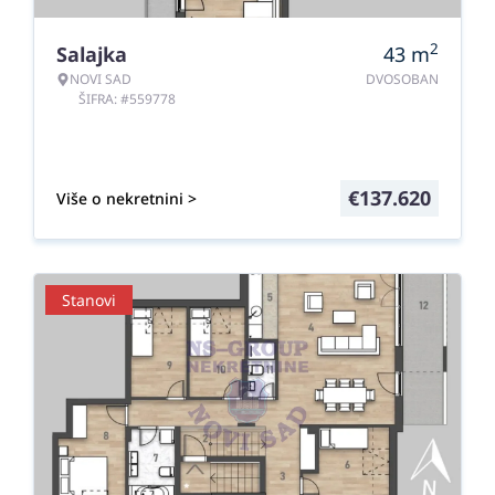
2
Salajka
43
m
NOVI SAD
DVOSOBAN
ŠIFRA: #559778
€
137.620
Više o nekretnini >
Stanovi