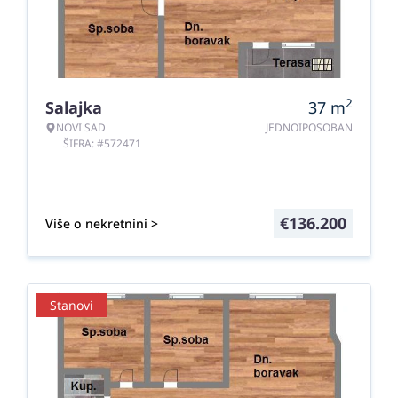
2
Salajka
37
m
NOVI SAD
JEDNOIPOSOBAN
ŠIFRA: #572471
€
136.200
Više o nekretnini >
Stanovi