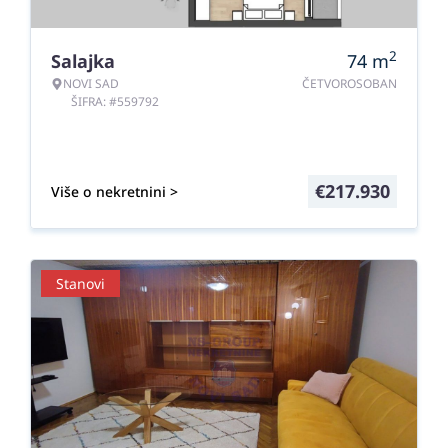
2
Salajka
74
m
NOVI SAD
ČETVOROSOBAN
ŠIFRA: #559792
€
217.930
Više o nekretnini >
Stanovi