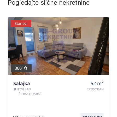
Pogledajte slične nekretnine
Stanovi
360°
2
Salajka
52
m
NOVI SAD
TROSOBAN
ŠIFRA: #575068