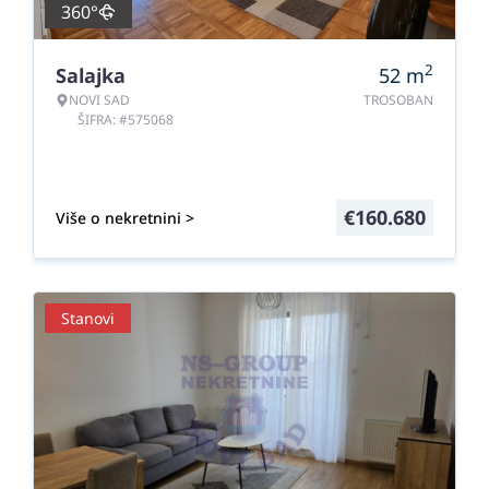
360°
2
Salajka
52
m
NOVI SAD
TROSOBAN
ŠIFRA: #575068
€
160.680
Više o nekretnini >
Stanovi