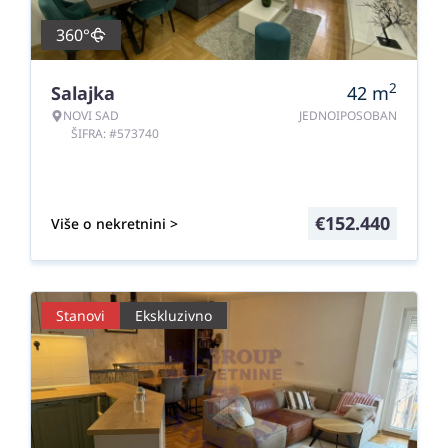
360°
2
Salajka
42
m
NOVI SAD
JEDNOIPOSOBAN
ŠIFRA: #573740
€
152.440
Više o nekretnini >
Stanovi
Ekskluzivno