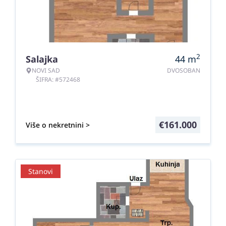
2
Salajka
44
m
NOVI SAD
DVOSOBAN
ŠIFRA: #572468
€
161.000
Više o nekretnini >
Stanovi