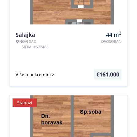
2
Salajka
44
m
NOVI SAD
DVOSOBAN
ŠIFRA: #572465
€
161.000
Više o nekretnini >
Stanovi