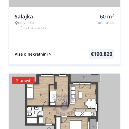
2
Salajka
60
m
NOVI SAD
TROSOBAN
ŠIFRA: #559786
€
190.820
Više o nekretnini >
Stanovi