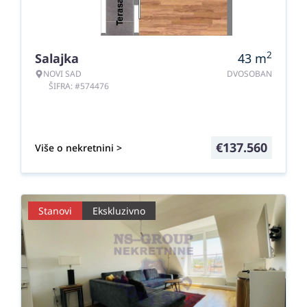
2
Salajka
43
m
NOVI SAD
DVOSOBAN
ŠIFRA: #574476
€
137.560
Više o nekretnini >
Stanovi
Ekskluzivno