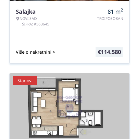
2
Salajka
81
m
NOVI SAD
TROIPOSOBAN
ŠIFRA: #563645
€
114.580
Više o nekretnini >
Stanovi