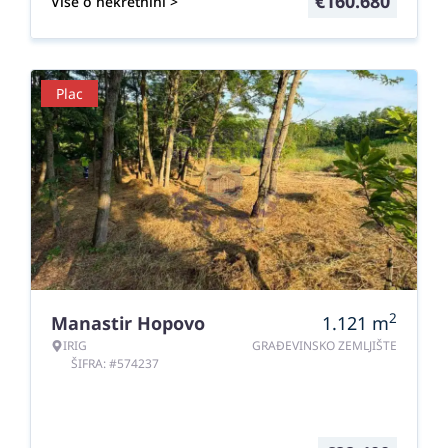
€
160.680
Više o nekretnini >
Plac
2
Manastir Hopovo
1.121
m
IRIG
GRAĐEVINSKO ZEMLJIŠTE
ŠIFRA: #574237