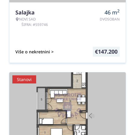
2
Salajka
46
m
NOVI SAD
DVOSOBAN
ŠIFRA: #559746
€
147.200
Više o nekretnini >
Stanovi