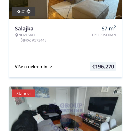
360°
2
Salajka
67
m
NOVI SAD
TROIPOSOBAN
ŠIFRA: #573448
€
196.270
Više o nekretnini >
Stanovi