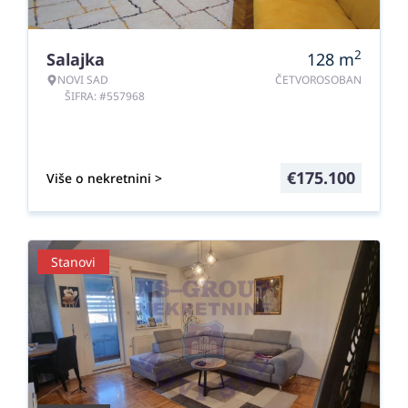
2
Salajka
128
m
NOVI SAD
ČETVOROSOBAN
ŠIFRA: #557968
€
175.100
Više o nekretnini >
Stanovi