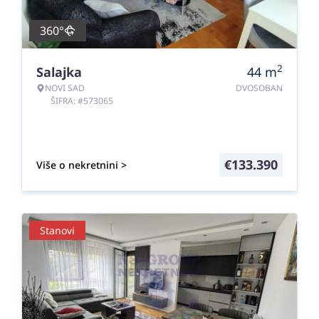
360°
2
Salajka
44
m
NOVI SAD
DVOSOBAN
ŠIFRA: #573065
€
133.390
Više o nekretnini >
Stanovi