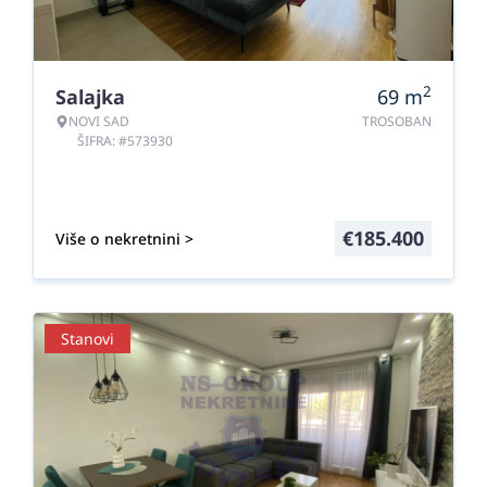
2
Salajka
69
m
NOVI SAD
TROSOBAN
ŠIFRA: #573930
€
185.400
Više o nekretnini >
Stanovi