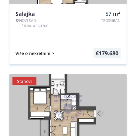
2
Salajka
57
m
NOVI SAD
TROSOBAN
ŠIFRA: #559766
€
179.680
Više o nekretnini >
Stanovi