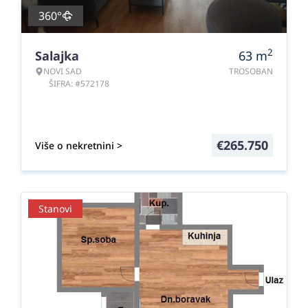
360°
2
Salajka
63
m
NOVI SAD
TROSOBAN
ŠIFRA: #572178
€
265.750
Više o nekretnini >
Stanovi