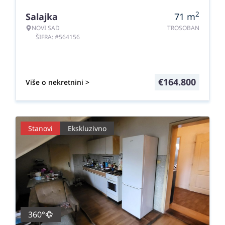
2
Salajka
71
m
NOVI SAD
TROSOBAN
ŠIFRA: #564156
€
164.800
Više o nekretnini >
Stanovi
Ekskluzivno
360°