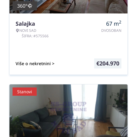
360°
2
Salajka
67
m
NOVI SAD
DVOSOBAN
ŠIFRA: #575566
€
204.970
Više o nekretnini >
Stanovi