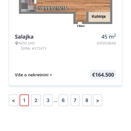
2
Salajka
45
m
NOVI SAD
DVOSOBAN
ŠIFRA: #572473
€
164.500
Više o nekretnini >
<
>
1
2
3
...
6
7
8