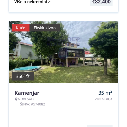
€
82.400
Više o nekretnini >
Kuće
Ekskluzivno
360°
2
Kamenjar
35
m
NOVI SAD
VIKENDICA
ŠIFRA: #574082