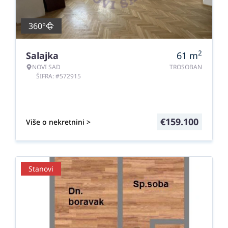
360°
2
Salajka
61
m
NOVI SAD
TROSOBAN
ŠIFRA: #572915
€
159.100
Više o nekretnini >
Stanovi