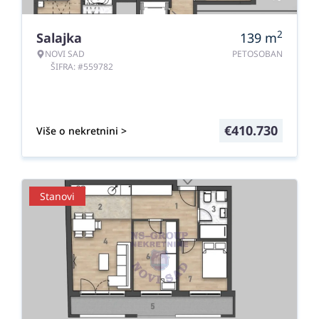
2
Salajka
139
m
NOVI SAD
PETOSOBAN
ŠIFRA: #559782
€
410.730
Više o nekretnini >
Stanovi