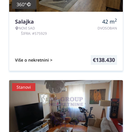
360°
2
Salajka
42
m
NOVI SAD
DVOSOBAN
ŠIFRA: #575929
€
138.430
Više o nekretnini >
Stanovi