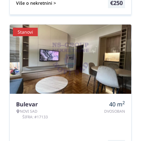
€
250
Više o nekretnini >
Stanovi
2
Bulevar
40
m
NOVI SAD
DVOSOBAN
ŠIFRA: #17133