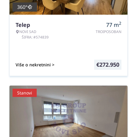
360°
2
Telep
77
m
NOVI SAD
TROIPOSOBAN
ŠIFRA: #574839
€
272.950
Više o nekretnini >
Stanovi