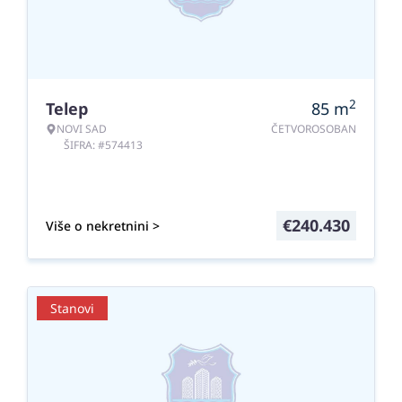
2
Telep
85
m
NOVI SAD
ČETVOROSOBAN
ŠIFRA: #574413
€
240.430
Više o nekretnini >
Stanovi