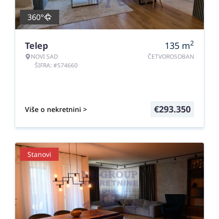
360°
2
Telep
135
m
NOVI SAD
ČETVOROSOBAN
ŠIFRA: #574660
€
293.350
Više o nekretnini >
Stanovi