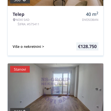
2
Telep
40
m
NOVI SAD
DVOSOBAN
ŠIFRA: #575411
€
128.750
Više o nekretnini >
Stanovi