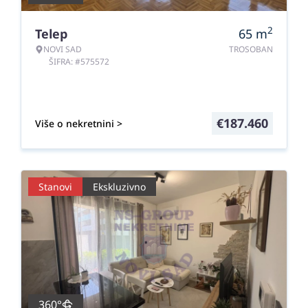
2
Telep
65
m
NOVI SAD
TROSOBAN
ŠIFRA: #575572
€
187.460
Više o nekretnini >
Stanovi
Ekskluzivno
360°