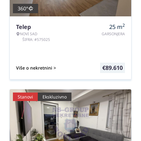
360°
2
Telep
25
m
NOVI SAD
GARSONJERA
ŠIFRA: #575025
€
89.610
Više o nekretnini >
Stanovi
Ekskluzivno