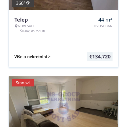
360°
2
Telep
44
m
NOVI SAD
DVOSOBAN
ŠIFRA: #575138
€
134.720
Više o nekretnini >
Stanovi