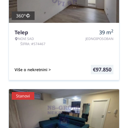
360°
2
Telep
39
m
NOVI SAD
JEDNOIPOSOBAN
ŠIFRA: #574467
€
97.850
Više o nekretnini >
Stanovi