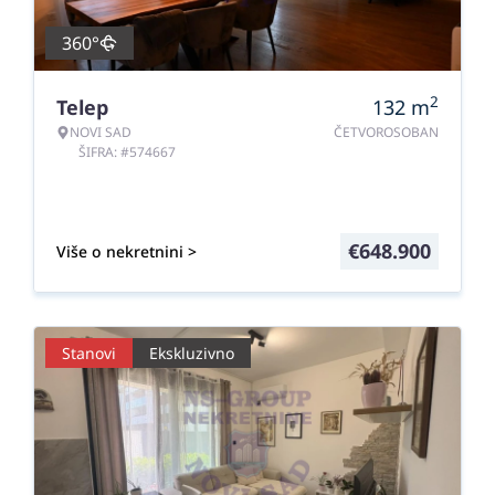
360°
2
Telep
132
m
NOVI SAD
ČETVOROSOBAN
ŠIFRA: #574667
€
648.900
Više o nekretnini >
Stanovi
Ekskluzivno