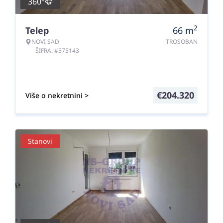
360°
2
Telep
66
m
NOVI SAD
TROSOBAN
ŠIFRA: #575143
€
204.320
Više o nekretnini >
Stanovi