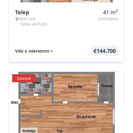
2
Telep
41
m
NOVI SAD
DVOSOBAN
ŠIFRA: #575595
€
144.700
Više o nekretnini >
Stanovi