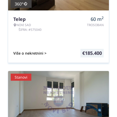
360°
2
Telep
60
m
NOVI SAD
TROSOBAN
ŠIFRA: #575040
€
185.400
Više o nekretnini >
Stanovi