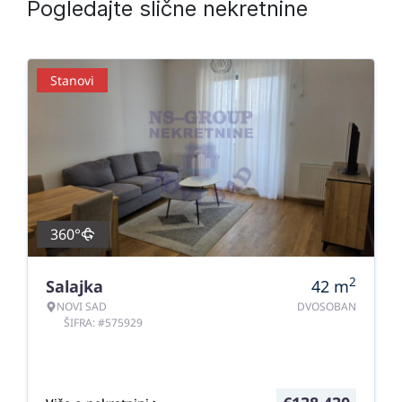
Pogledajte slične nekretnine
Stanovi
360°
2
Salajka
42
m
NOVI SAD
DVOSOBAN
ŠIFRA: #575929