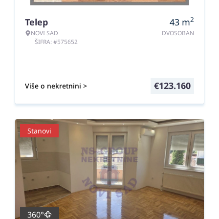
2
Telep
43
m
NOVI SAD
DVOSOBAN
ŠIFRA: #575652
€
123.160
Više o nekretnini >
Stanovi
360°