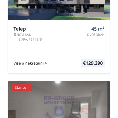
2
Telep
45
m
NOVI SAD
DVOSOBAN
ŠIFRA: #574515
€
129.290
Više o nekretnini >
Stanovi