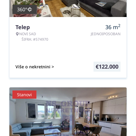
360°
2
Telep
36
m
NOVI SAD
JEDNOIPOSOBAN
ŠIFRA: #574970
€
122.000
Više o nekretnini >
Stanovi