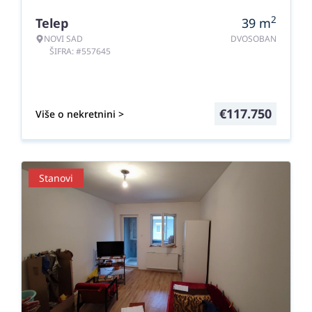
2
Telep
39
m
NOVI SAD
DVOSOBAN
ŠIFRA: #557645
€
117.750
Više o nekretnini >
Stanovi