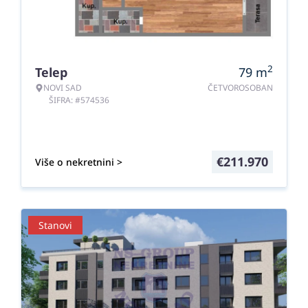
2
Telep
79
m
NOVI SAD
ČETVOROSOBAN
ŠIFRA: #574536
€
211.970
Više o nekretnini >
Stanovi