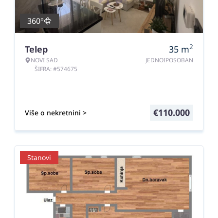
360°
2
Telep
35
m
NOVI SAD
JEDNOIPOSOBAN
ŠIFRA: #574675
€
110.000
Više o nekretnini >
Stanovi