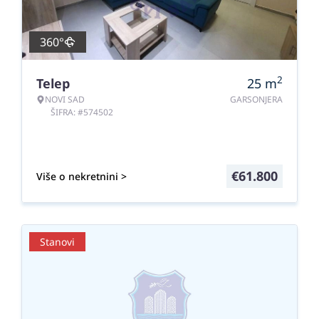
360°
2
Telep
25
m
NOVI SAD
GARSONJERA
ŠIFRA: #574502
€
61.800
Više o nekretnini >
Stanovi