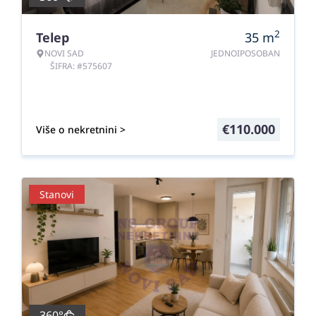
2
Telep
35
m
NOVI SAD
JEDNOIPOSOBAN
ŠIFRA: #575607
€
110.000
Više o nekretnini >
Stanovi
360°