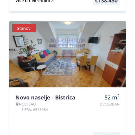
€
138.430
Više o nekretnini >
Stanovi
2
Novo naselje - Bistrica
52
m
NOVI SAD
DVOSOBAN
ŠIFRA: #575934