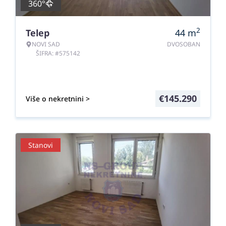
360°
2
Telep
44
m
NOVI SAD
DVOSOBAN
ŠIFRA: #575142
€
145.290
Više o nekretnini >
Stanovi