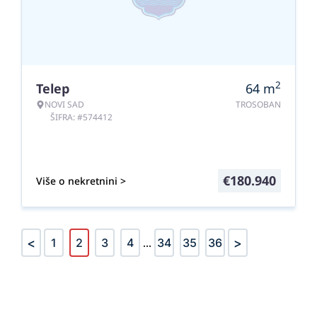
2
Telep
64
m
NOVI SAD
TROSOBAN
ŠIFRA: #574412
€
180.940
Više o nekretnini >
<
>
1
2
3
4
...
34
35
36