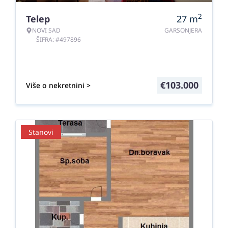
2
Telep
27
m
NOVI SAD
GARSONJERA
ŠIFRA: #497896
€
103.000
Više o nekretnini >
Stanovi