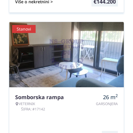
€
144.200
Više o nekretnini >
Stanovi
2
Somborska rampa
26
m
VETERNIK
GARSONJERA
ŠIFRA: #17142