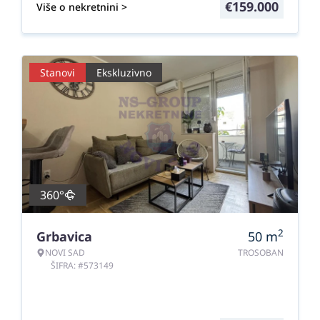
€
159.000
Više o nekretnini >
Stanovi
Ekskluzivno
360°
2
Grbavica
50
m
NOVI SAD
TROSOBAN
ŠIFRA: #573149