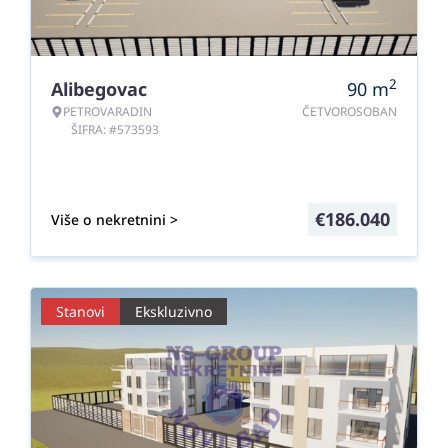
2
Alibegovac
90
m
PETROVARADIN
ČETVOROSOBAN
ŠIFRA: #573593
€
186.040
Više o nekretnini >
Stanovi
Ekskluzivno