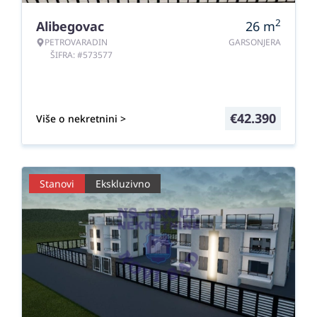
2
Alibegovac
26
m
PETROVARADIN
GARSONJERA
ŠIFRA: #573577
€
42.390
Više o nekretnini >
Stanovi
Ekskluzivno