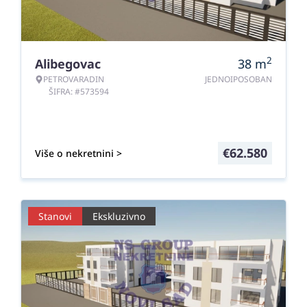
2
Alibegovac
38
m
PETROVARADIN
JEDNOIPOSOBAN
ŠIFRA: #573594
€
62.580
Više o nekretnini >
Stanovi
Ekskluzivno