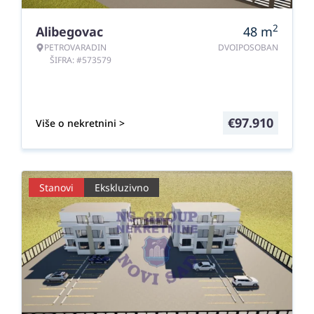
2
Alibegovac
48
m
PETROVARADIN
DVOIPOSOBAN
ŠIFRA: #573579
€
97.910
Više o nekretnini >
Stanovi
Ekskluzivno