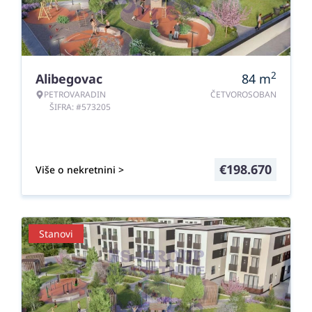
2
Alibegovac
84
m
PETROVARADIN
ČETVOROSOBAN
ŠIFRA: #573205
€
198.670
Više o nekretnini >
Stanovi