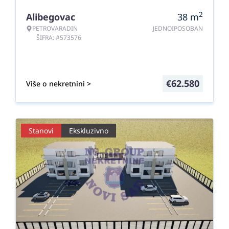
2
Alibegovac
38
m
PETROVARADIN
JEDNOIPOSOBAN
ŠIFRA: #573576
€
62.580
Više o nekretnini >
Stanovi
Ekskluzivno