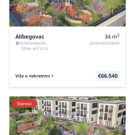
2
Alibegovac
34
m
PETROVARADIN
JEDNOIPOSOBAN
ŠIFRA: #573210
€
66.540
Više o nekretnini >
Stanovi