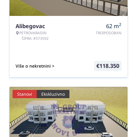
2
Alibegovac
62
m
PETROVARADIN
TROIPOSOBAN
ŠIFRA: #573592
€
118.350
Više o nekretnini >
Stanovi
Ekskluzivno