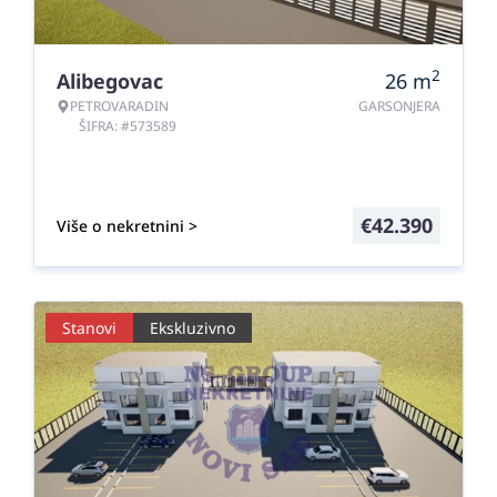
2
Alibegovac
26
m
PETROVARADIN
GARSONJERA
ŠIFRA: #573589
€
42.390
Više o nekretnini >
Stanovi
Ekskluzivno