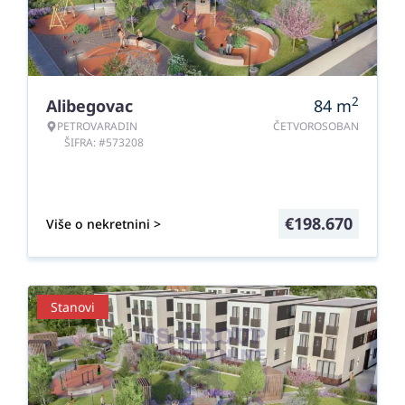
2
Alibegovac
84
m
PETROVARADIN
ČETVOROSOBAN
ŠIFRA: #573208
€
198.670
Više o nekretnini >
Stanovi