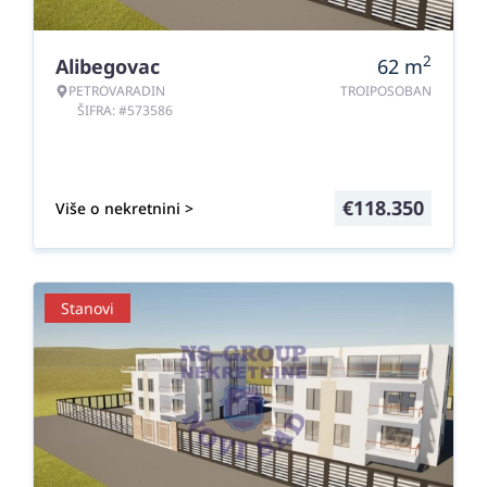
2
Alibegovac
62
m
PETROVARADIN
TROIPOSOBAN
ŠIFRA: #573586
€
118.350
Više o nekretnini >
Stanovi