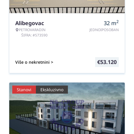
2
Alibegovac
32
m
PETROVARADIN
JEDNOIPOSOBAN
ŠIFRA: #573590
€
53.120
Više o nekretnini >
Stanovi
Ekskluzivno