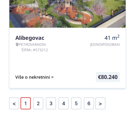
2
Alibegovac
41
m
PETROVARADIN
JEDNOIPOSOBAN
ŠIFRA: #573212
€
80.240
Više o nekretnini >
<
>
1
2
3
4
5
6