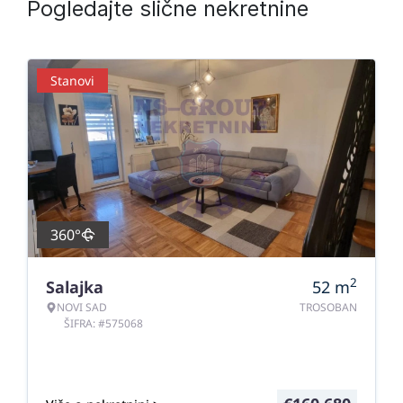
Pogledajte slične nekretnine
Stanovi
360°
2
Salajka
52
m
NOVI SAD
TROSOBAN
ŠIFRA: #575068