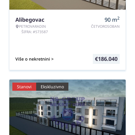
2
Alibegovac
90
m
PETROVARADIN
ČETVOROSOBAN
ŠIFRA: #573587
€
186.040
Više o nekretnini >
Stanovi
Ekskluzivno