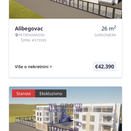
2
Alibegovac
26
m
PETROVARADIN
GARSONJERA
ŠIFRA: #573595
€
42.390
Više o nekretnini >
Stanovi
Ekskluzivno