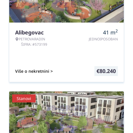
2
Alibegovac
41
m
PETROVARADIN
JEDNOIPOSOBAN
ŠIFRA: #573199
€
80.240
Više o nekretnini >
Stanovi