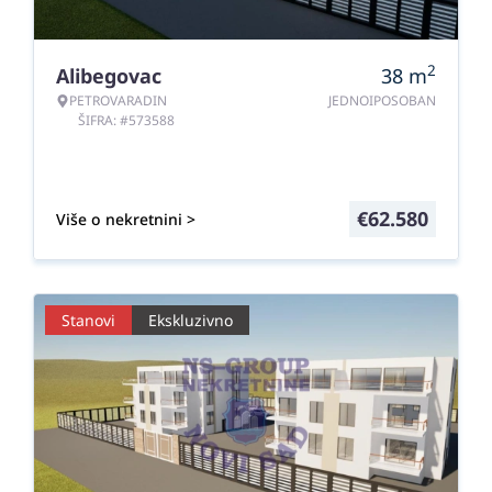
2
Alibegovac
38
m
PETROVARADIN
JEDNOIPOSOBAN
ŠIFRA: #573588
€
62.580
Više o nekretnini >
Stanovi
Ekskluzivno