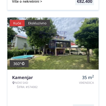
€
82.400
Više o nekretnini >
Kuće
Ekskluzivno
360°
2
Kamenjar
35
m
NOVI SAD
VIKENDICA
ŠIFRA: #574082