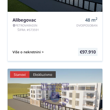
2
Alibegovac
48
m
PETROVARADIN
DVOIPOSOBAN
ŠIFRA: #573591
€
97.910
Više o nekretnini >
Stanovi
Ekskluzivno