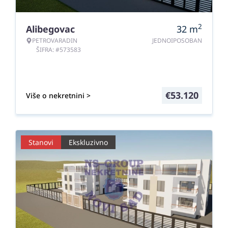
2
Alibegovac
32
m
PETROVARADIN
JEDNOIPOSOBAN
ŠIFRA: #573583
€
53.120
Više o nekretnini >
Stanovi
Ekskluzivno