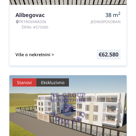
2
Alibegovac
38
m
PETROVARADIN
JEDNOIPOSOBAN
ŠIFRA: #573580
€
62.580
Više o nekretnini >
Stanovi
Ekskluzivno