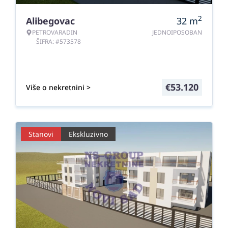
2
Alibegovac
32
m
PETROVARADIN
JEDNOIPOSOBAN
ŠIFRA: #573578
€
53.120
Više o nekretnini >
Stanovi
Ekskluzivno