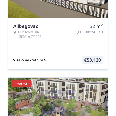
2
Alibegovac
32
m
PETROVARADIN
JEDNOIPOSOBAN
ŠIFRA: #573596
€
53.120
Više o nekretnini >
Stanovi