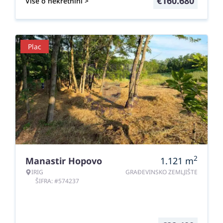
€
160.680
Više o nekretnini >
Plac
2
Manastir Hopovo
1.121
m
IRIG
GRAĐEVINSKO ZEMLJIŠTE
ŠIFRA: #574237