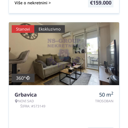
€
159.000
Više o nekretnini >
Stanovi
Ekskluzivno
360°
2
Grbavica
50
m
NOVI SAD
TROSOBAN
ŠIFRA: #573149