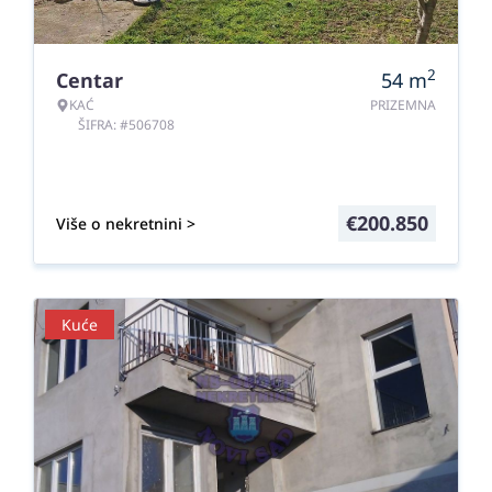
2
Centar
54
m
KAĆ
PRIZEMNA
ŠIFRA: #506708
€
200.850
Više o nekretnini >
Kuće