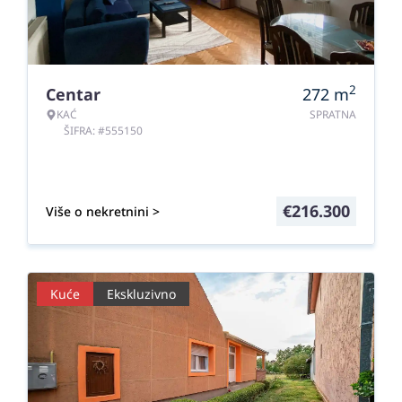
2
Centar
272
m
KAĆ
SPRATNA
ŠIFRA: #555150
€
216.300
Više o nekretnini >
Kuće
Ekskluzivno