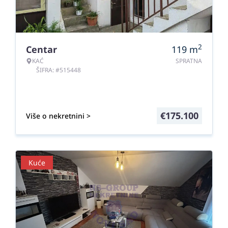
2
Centar
119
m
KAĆ
SPRATNA
ŠIFRA: #515448
€
175.100
Više o nekretnini >
Kuće