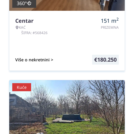
360°
2
Centar
151
m
KAĆ
PRIZEMNA
ŠIFRA: #568426
€
180.250
Više o nekretnini >
Kuće