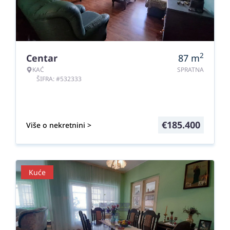
2
Centar
87
m
KAĆ
SPRATNA
ŠIFRA: #532333
€
185.400
Više o nekretnini >
Kuće