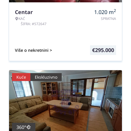
2
Centar
1.020
m
KAĆ
SPRATNA
ŠIFRA: #572647
€
295.000
Više o nekretnini >
Kuće
Ekskluzivno
360°