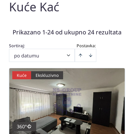
Kuće Kać
Prikazano 1-24 od ukupno 24 rezultata
Sortiraj
:
Postavka:
po datumu
Kuće
Ekskluzivno
360°