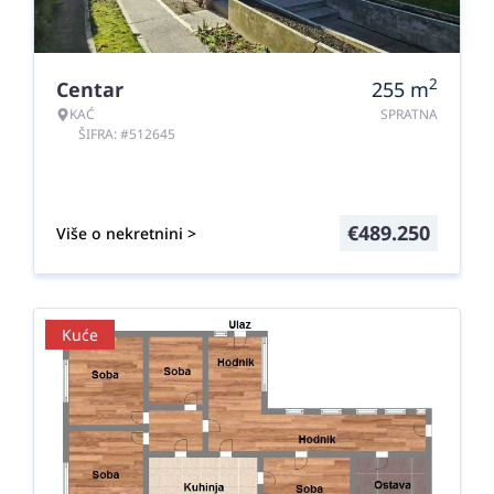
2
Centar
255
m
KAĆ
SPRATNA
ŠIFRA: #512645
€
489.250
Više o nekretnini >
Kuće