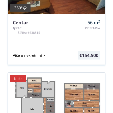
360°
2
Centar
56
m
KAĆ
PRIZEMNA
ŠIFRA: #538815
€
154.500
Više o nekretnini >
Kuće