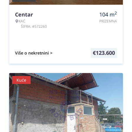
2
Centar
104
m
KAĆ
PRIZEMNA
ŠIFRA: #572260
€
123.600
Više o nekretnini >
Kuće