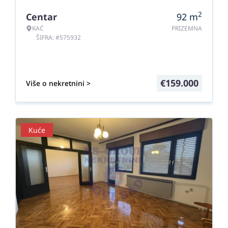
2
Centar
92
m
KAĆ
PRIZEMNA
ŠIFRA: #575932
€
159.000
Više o nekretnini >
Kuće