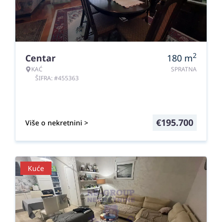
2
Centar
180
m
KAĆ
SPRATNA
ŠIFRA: #455363
€
195.700
Više o nekretnini >
Kuće