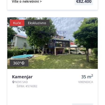
€
82.400
Više o nekretnini >
Kuće
Ekskluzivno
360°
2
Kamenjar
35
m
NOVI SAD
VIKENDICA
ŠIFRA: #574082