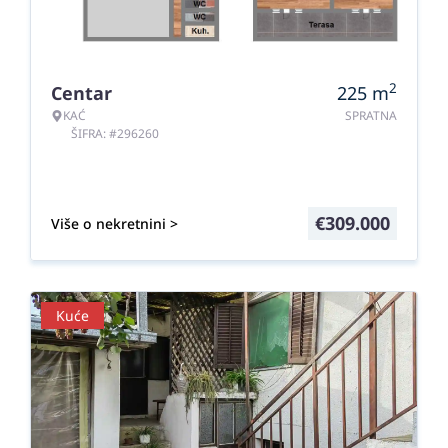
2
Centar
225
m
KAĆ
SPRATNA
ŠIFRA: #296260
€
309.000
Više o nekretnini >
Kuće