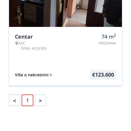
2
Centar
74
m
KAĆ
PRIZEMNA
ŠIFRA: #533309
€
123.600
Više o nekretnini >
<
>
1