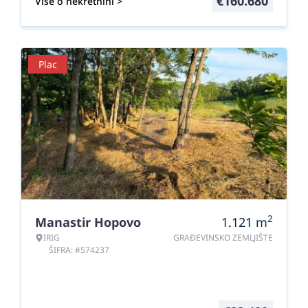
€
160.680
Više o nekretnini >
Plac
2
Manastir Hopovo
1.121
m
IRIG
GRAĐEVINSKO ZEMLJIŠTE
ŠIFRA: #574237