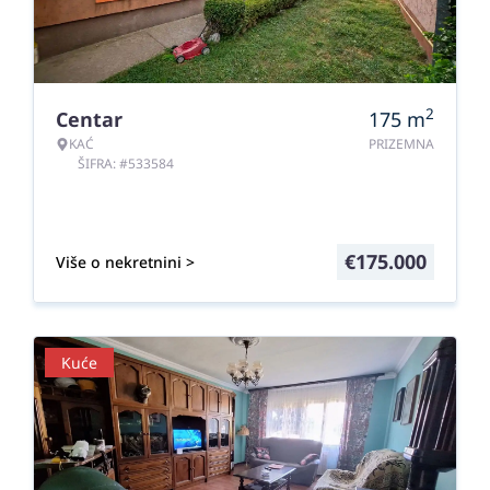
2
Centar
175
m
KAĆ
PRIZEMNA
ŠIFRA: #533584
€
175.000
Više o nekretnini >
Kuće