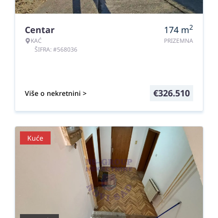
2
Centar
174
m
KAĆ
PRIZEMNA
ŠIFRA: #568036
€
326.510
Više o nekretnini >
Kuće