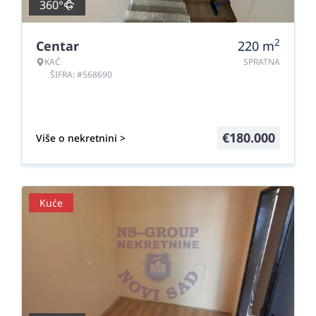
360°
2
Centar
220
m
KAĆ
SPRATNA
ŠIFRA: #568690
€
180.000
Više o nekretnini >
Kuće