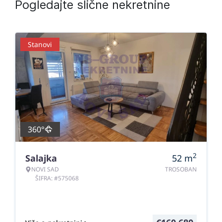
Pogledajte slične nekretnine
Stanovi
360°
2
Salajka
52
m
NOVI SAD
TROSOBAN
ŠIFRA: #575068