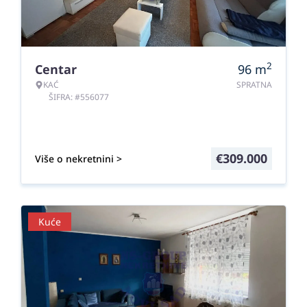
2
Centar
96
m
KAĆ
SPRATNA
ŠIFRA: #556077
€
309.000
Više o nekretnini >
Kuće