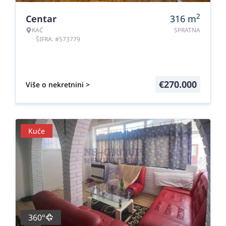
2
Centar
316
m
KAĆ
SPRATNA
ŠIFRA: #573779
€
270.000
Više o nekretnini >
Kuće
360°