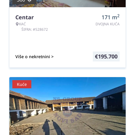
2
Centar
171
m
KAĆ
DVOJNA KUĆA
ŠIFRA: #528672
€
195.700
Više o nekretnini >
Kuće