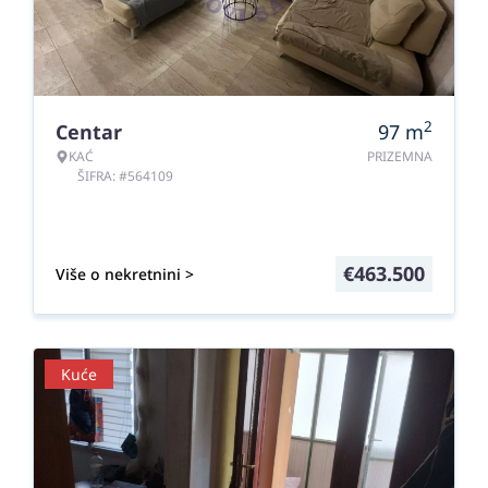
2
Centar
97
m
KAĆ
PRIZEMNA
ŠIFRA: #564109
€
463.500
Više o nekretnini >
Kuće