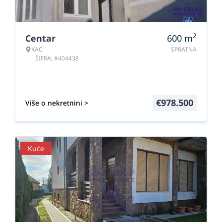
2
Centar
600
m
KAĆ
SPRATNA
ŠIFRA: #404438
€
978.500
Više o nekretnini >
Kuće