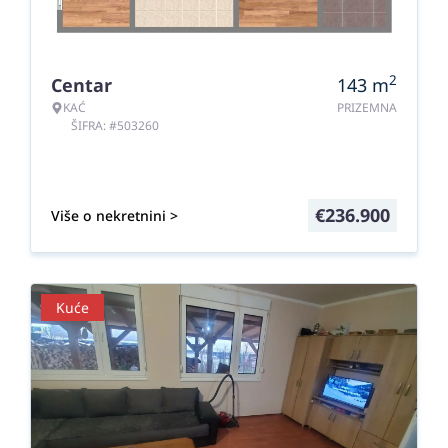
2
Centar
143
m
KAĆ
PRIZEMNA
ŠIFRA: #503260
€
236.900
Više o nekretnini >
Kuće