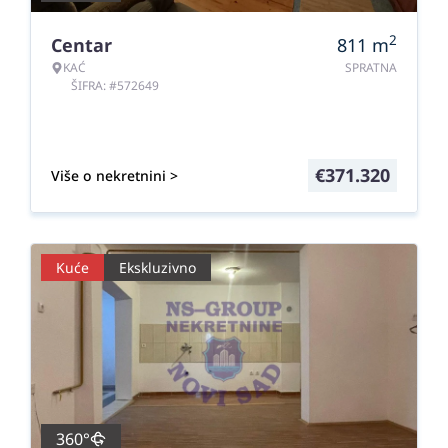
2
Centar
811
m
KAĆ
SPRATNA
ŠIFRA: #572649
€
371.320
Više o nekretnini >
Kuće
Ekskluzivno
360°