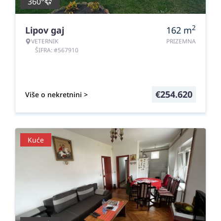
360°
2
Lipov gaj
162
m
VETERNIK
PRIZEMNA
ŠIFRA: #567910
€
254.620
Više o nekretnini >
Kuće