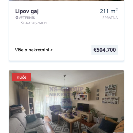
2
Lipov gaj
211
m
VETERNIK
SPRATNA
ŠIFRA: #576031
€
504.700
Više o nekretnini >
Kuće