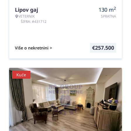
2
Lipov gaj
130
m
VETERNIK
SPRATNA
ŠIFRA: #431712
€
257.500
Više o nekretnini >
Kuće