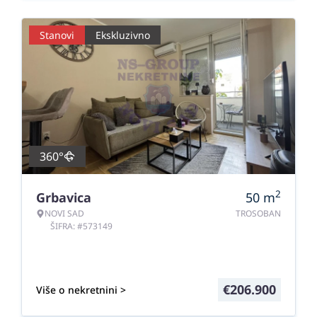
Stanovi
Ekskluzivno
360°
2
Grbavica
50
m
NOVI SAD
TROSOBAN
ŠIFRA: #573149
€
206.900
Više o nekretnini >