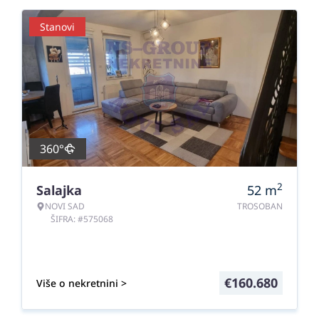
Stanovi
360°
2
Salajka
52
m
NOVI SAD
TROSOBAN
ŠIFRA: #575068
€
160.680
Više o nekretnini >