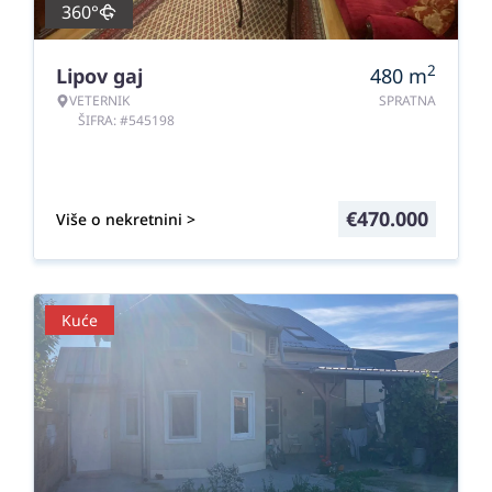
360°
2
Lipov gaj
480
m
VETERNIK
SPRATNA
ŠIFRA: #545198
€
470.000
Više o nekretnini >
Kuće