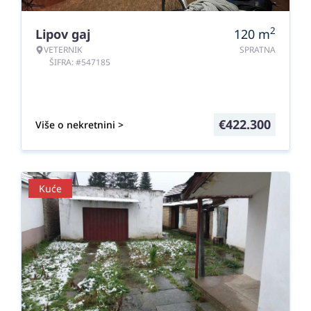
2
Lipov gaj
120
m
VETERNIK
SPRATNA
ŠIFRA: #547185
€
422.300
Više o nekretnini >
Kuće