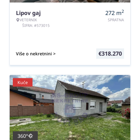
2
Lipov gaj
272
m
VETERNIK
SPRATNA
ŠIFRA: #573015
€
318.270
Više o nekretnini >
Kuće
360°