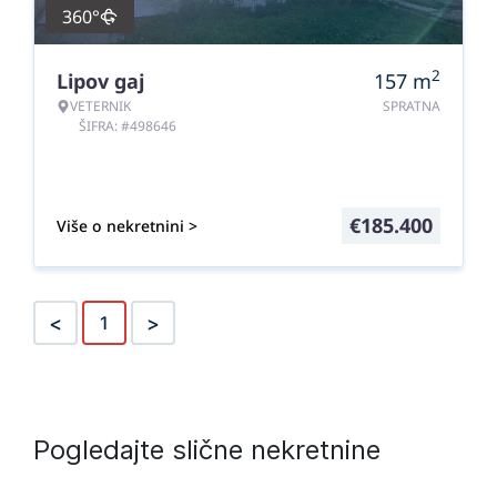
360°
2
Lipov gaj
157
m
VETERNIK
SPRATNA
ŠIFRA: #498646
€
185.400
Više o nekretnini >
<
>
1
Pogledajte slične nekretnine