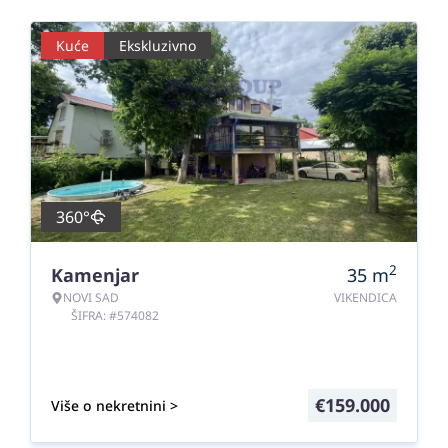
Kuće
Ekskluzivno
360°
2
Kamenjar
35
m
NOVI SAD
VIKENDICA
ŠIFRA: #574082
€
159.000
Više o nekretnini >