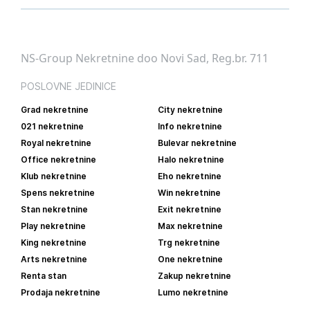
NS-Group Nekretnine doo Novi Sad, Reg.br. 711
POSLOVNE JEDINICE
Grad nekretnine
City nekretnine
021 nekretnine
Info nekretnine
Royal nekretnine
Bulevar nekretnine
Office nekretnine
Halo nekretnine
Klub nekretnine
Eho nekretnine
Spens nekretnine
Win nekretnine
Stan nekretnine
Exit nekretnine
Play nekretnine
Max nekretnine
King nekretnine
Trg nekretnine
Arts nekretnine
One nekretnine
Renta stan
Zakup nekretnine
Prodaja nekretnine
Lumo nekretnine