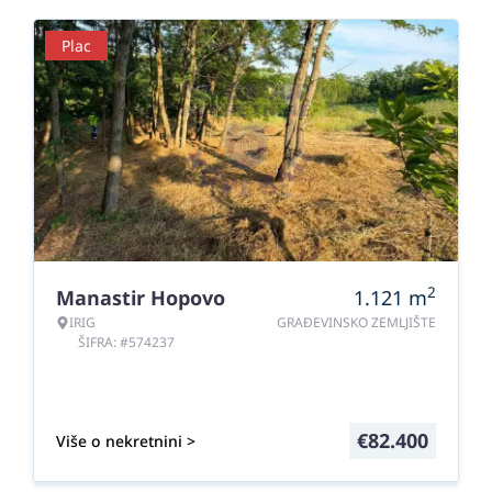
Plac
2
Manastir Hopovo
1.121
m
IRIG
GRAĐEVINSKO ZEMLJIŠTE
ŠIFRA: #574237
€
82.400
Više o nekretnini >