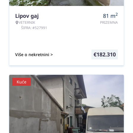
2
Lipov gaj
81
m
VETERNIK
PRIZEMNA
ŠIFRA: #527991
€
182.310
Više o nekretnini >
Kuće