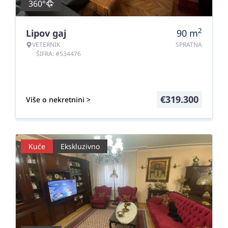
360°
2
Lipov gaj
90
m
VETERNIK
SPRATNA
ŠIFRA: #534476
€
319.300
Više o nekretnini >
Kuće
Ekskluzivno