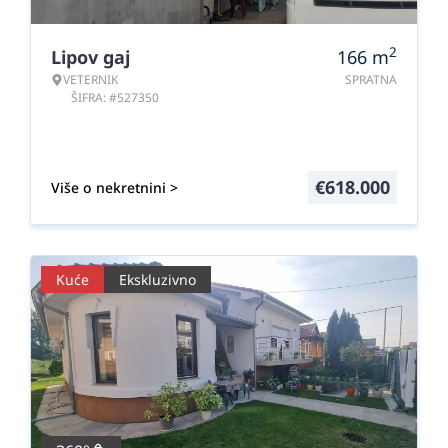
2
Lipov gaj
166
m
VETERNIK
SPRATNA
ŠIFRA: #527350
€
618.000
Više o nekretnini >
Kuće
Ekskluzivno