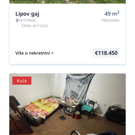
2
Lipov gaj
49
m
VETERNIK
PRIZEMNA
ŠIFRA: #571026
€
118.450
Više o nekretnini >
Kuće