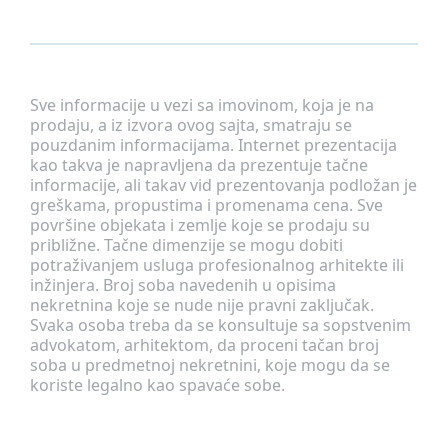
Sve informacije u vezi sa imovinom, koja je na
prodaju, a iz izvora ovog sajta, smatraju se
pouzdanim informacijama. Internet prezentacija
kao takva je napravljena da prezentuje tačne
informacije, ali takav vid prezentovanja podložan je
greškama, propustima i promenama cena. Sve
površine objekata i zemlje koje se prodaju su
približne. Tačne dimenzije se mogu dobiti
potraživanjem usluga profesionalnog arhitekte ili
inžinjera. Broj soba navedenih u opisima
nekretnina koje se nude nije pravni zaključak.
Svaka osoba treba da se konsultuje sa sopstvenim
advokatom, arhitektom, da proceni tačan broj
soba u predmetnoj nekretnini, koje mogu da se
koriste legalno kao spavaće sobe.