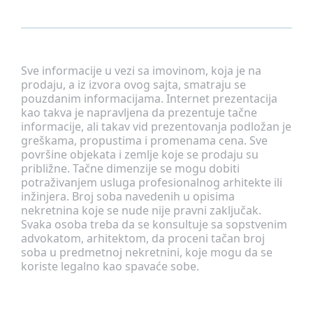
Sve informacije u vezi sa imovinom, koja je na
prodaju, a iz izvora ovog sajta, smatraju se
pouzdanim informacijama. Internet prezentacija
kao takva je napravljena da prezentuje tačne
informacije, ali takav vid prezentovanja podložan je
greškama, propustima i promenama cena. Sve
površine objekata i zemlje koje se prodaju su
približne. Tačne dimenzije se mogu dobiti
potraživanjem usluga profesionalnog arhitekte ili
inžinjera. Broj soba navedenih u opisima
nekretnina koje se nude nije pravni zaključak.
Svaka osoba treba da se konsultuje sa sopstvenim
advokatom, arhitektom, da proceni tačan broj
soba u predmetnoj nekretnini, koje mogu da se
koriste legalno kao spavaće sobe.