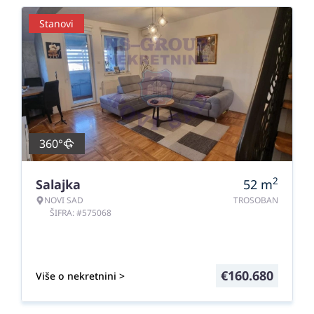
Stanovi
360°
2
Salajka
52
m
NOVI SAD
TROSOBAN
ŠIFRA: #575068
€
160.680
Više o nekretnini >