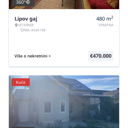
360°
2
Lipov gaj
480
m
VETERNIK
SPRATNA
ŠIFRA: #545198
€
470.000
Više o nekretnini >
Kuće