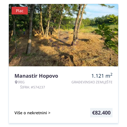
Plac
2
Manastir Hopovo
1.121
m
IRIG
GRAĐEVINSKO ZEMLJIŠTE
ŠIFRA: #574237
€
82.400
Više o nekretnini >