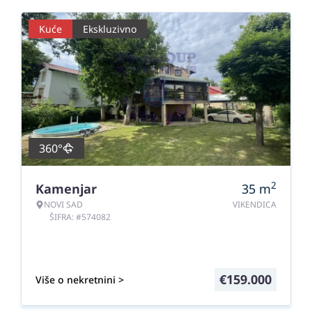
Kuće
Ekskluzivno
360°
2
Kamenjar
35
m
NOVI SAD
VIKENDICA
ŠIFRA: #574082
€
159.000
Više o nekretnini >