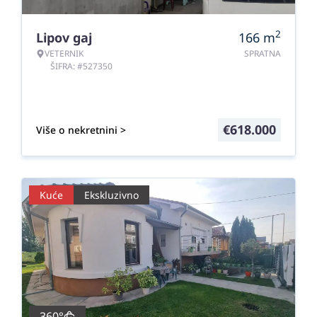
2
Lipov gaj
166
m
VETERNIK
SPRATNA
ŠIFRA: #527350
€
618.000
Više o nekretnini >
Kuće
Ekskluzivno
360°