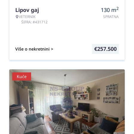
2
Lipov gaj
130
m
VETERNIK
SPRATNA
ŠIFRA: #431712
€
257.500
Više o nekretnini >
Kuće