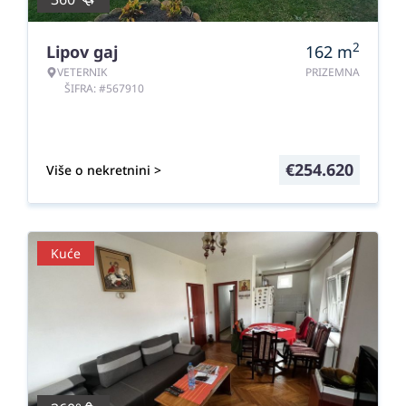
2
Lipov gaj
162
m
VETERNIK
PRIZEMNA
ŠIFRA: #567910
€
254.620
Više o nekretnini >
Kuće