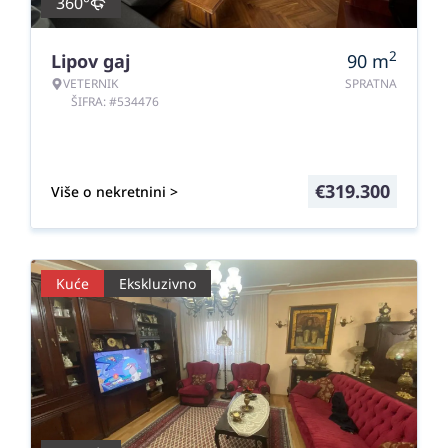
360°
2
Lipov gaj
90
m
VETERNIK
SPRATNA
ŠIFRA: #534476
€
319.300
Više o nekretnini >
Kuće
Ekskluzivno