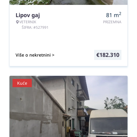
2
Lipov gaj
81
m
VETERNIK
PRIZEMNA
ŠIFRA: #527991
€
182.310
Više o nekretnini >
Kuće