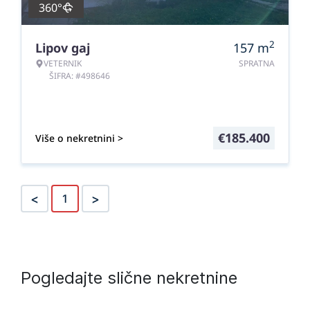
360°
2
Lipov gaj
157
m
VETERNIK
SPRATNA
ŠIFRA: #498646
€
185.400
Više o nekretnini >
<
>
1
Pogledajte slične nekretnine