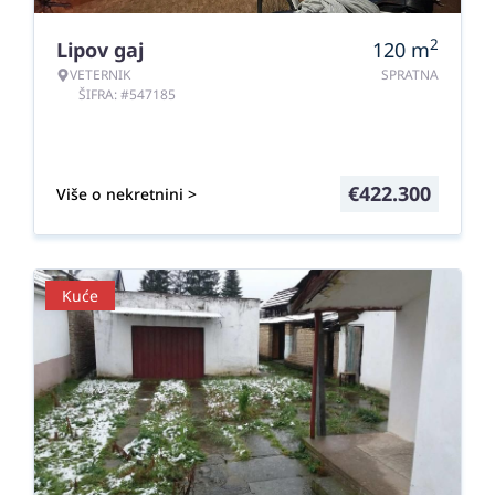
2
Lipov gaj
120
m
VETERNIK
SPRATNA
ŠIFRA: #547185
€
422.300
Više o nekretnini >
Kuće