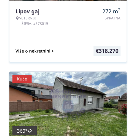
2
Lipov gaj
272
m
VETERNIK
SPRATNA
ŠIFRA: #573015
€
318.270
Više o nekretnini >
Kuće
360°