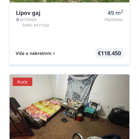
2
Lipov gaj
49
m
VETERNIK
PRIZEMNA
ŠIFRA: #571026
€
118.450
Više o nekretnini >
Kuće