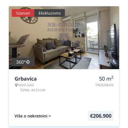
Stanovi
Ekskluzivno
360°
2
Grbavica
50
m
NOVI SAD
TROSOBAN
ŠIFRA: #573149
€
206.900
Više o nekretnini >