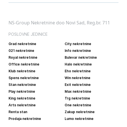
NS-Group Nekretnine doo Novi Sad, Reg.br. 711
POSLOVNE JEDINICE
Grad nekretnine
City nekretnine
021 nekretnine
Info nekretnine
Royal nekretnine
Bulevar nekretnine
Office nekretnine
Halo nekretnine
Klub nekretnine
Eho nekretnine
Spens nekretnine
Win nekretnine
Stan nekretnine
Exit nekretnine
Play nekretnine
Max nekretnine
King nekretnine
Trg nekretnine
Arts nekretnine
One nekretnine
Renta stan
Zakup nekretnine
Prodaja nekretnine
Lumo nekretnine