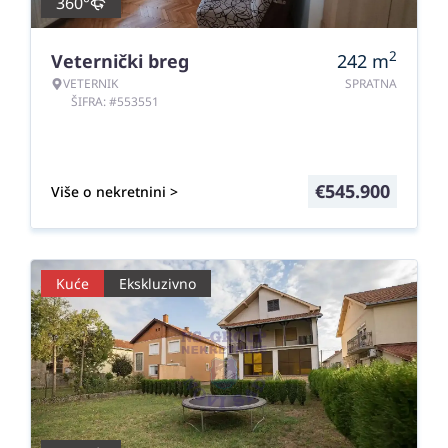
360°
2
Veternički breg
242
m
VETERNIK
SPRATNA
ŠIFRA: #553551
€
545.900
Više o nekretnini >
Kuće
Ekskluzivno