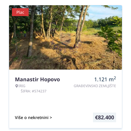
Plac
2
Manastir Hopovo
1.121
m
IRIG
GRAĐEVINSKO ZEMLJIŠTE
ŠIFRA: #574237
€
82.400
Više o nekretnini >