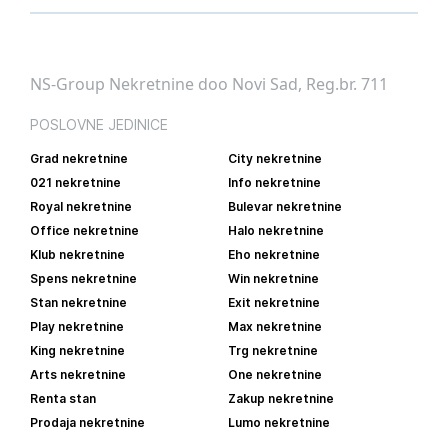
NS-Group Nekretnine doo Novi Sad, Reg.br. 711
POSLOVNE JEDINICE
Grad nekretnine
City nekretnine
021 nekretnine
Info nekretnine
Royal nekretnine
Bulevar nekretnine
Office nekretnine
Halo nekretnine
Klub nekretnine
Eho nekretnine
Spens nekretnine
Win nekretnine
Stan nekretnine
Exit nekretnine
Play nekretnine
Max nekretnine
King nekretnine
Trg nekretnine
Arts nekretnine
One nekretnine
Renta stan
Zakup nekretnine
Prodaja nekretnine
Lumo nekretnine