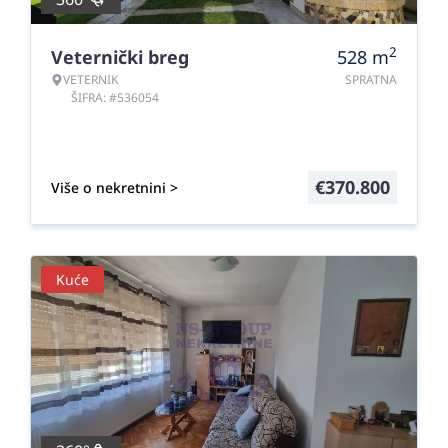
2
Veternički breg
528
m
VETERNIK
SPRATNA
ŠIFRA: #536054
€
370.800
Više o nekretnini >
Kuće