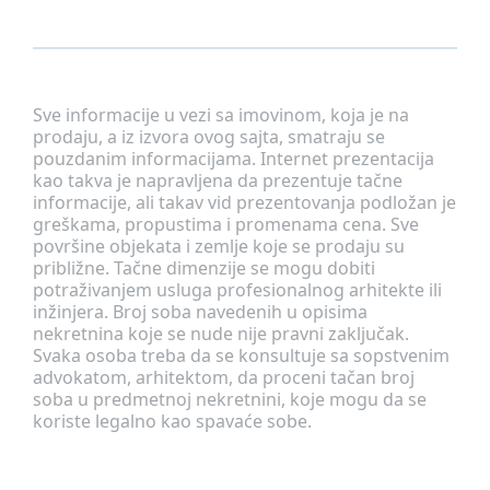
Sve informacije u vezi sa imovinom, koja je na
prodaju, a iz izvora ovog sajta, smatraju se
pouzdanim informacijama. Internet prezentacija
kao takva je napravljena da prezentuje tačne
informacije, ali takav vid prezentovanja podložan je
greškama, propustima i promenama cena. Sve
površine objekata i zemlje koje se prodaju su
približne. Tačne dimenzije se mogu dobiti
potraživanjem usluga profesionalnog arhitekte ili
inžinjera. Broj soba navedenih u opisima
nekretnina koje se nude nije pravni zaključak.
Svaka osoba treba da se konsultuje sa sopstvenim
advokatom, arhitektom, da proceni tačan broj
soba u predmetnoj nekretnini, koje mogu da se
koriste legalno kao spavaće sobe.