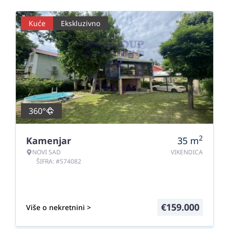
Kuće
Ekskluzivno
360°
2
Kamenjar
35
m
NOVI SAD
VIKENDICA
ŠIFRA: #574082
€
159.000
Više o nekretnini >