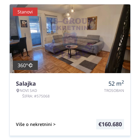
Stanovi
360°
2
Salajka
52
m
NOVI SAD
TROSOBAN
ŠIFRA: #575068
€
160.680
Više o nekretnini >