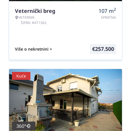
2
Veternički breg
107
m
VETERNIK
SPRATNA
ŠIFRA: #471362
€
257.500
Više o nekretnini >
Kuće
360°