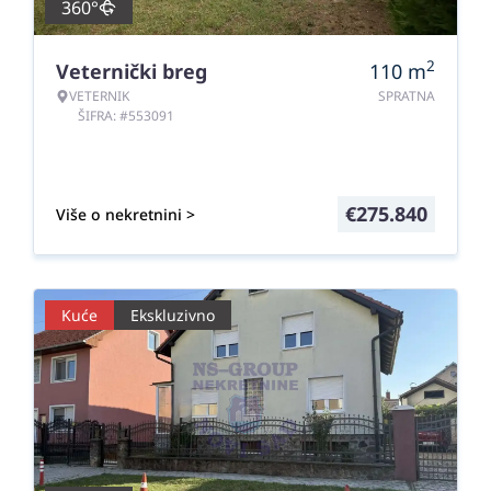
360°
2
Veternički breg
110
m
VETERNIK
SPRATNA
ŠIFRA: #553091
€
275.840
Više o nekretnini >
Kuće
Ekskluzivno