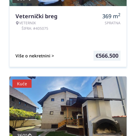
2
Veternički breg
369
m
VETERNIK
SPRATNA
ŠIFRA: #405075
€
566.500
Više o nekretnini >
Kuće
360°