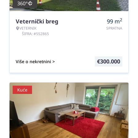
360°
2
Veternički breg
99
m
VETERNIK
SPRATNA
ŠIFRA: #552865
€
300.000
Više o nekretnini >
Kuće