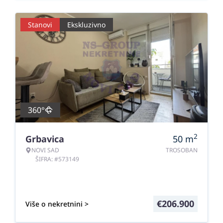
Stanovi
Ekskluzivno
360°
2
Grbavica
50
m
NOVI SAD
TROSOBAN
ŠIFRA: #573149
€
206.900
Više o nekretnini >