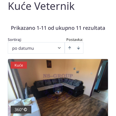
Kuće Veternik
Prikazano 1-11 od ukupno 11 rezultata
Sortiraj
:
Postavka:
po datumu
Kuće
360°