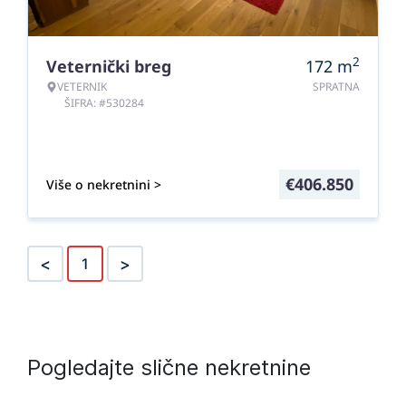
2
Veternički breg
172
m
VETERNIK
SPRATNA
ŠIFRA: #530284
€
406.850
Više o nekretnini >
<
>
1
Pogledajte slične nekretnine