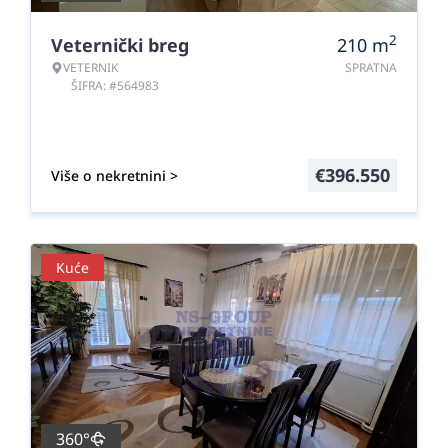
2
Veternički breg
210
m
VETERNIK
SPRATNA
ŠIFRA: #564983
€
396.550
Više o nekretnini >
Kuće
360°