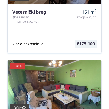
2
Veternički breg
161
m
VETERNIK
DVOJNA KUĆA
ŠIFRA: #557563
€
175.100
Više o nekretnini >
Kuće
360°