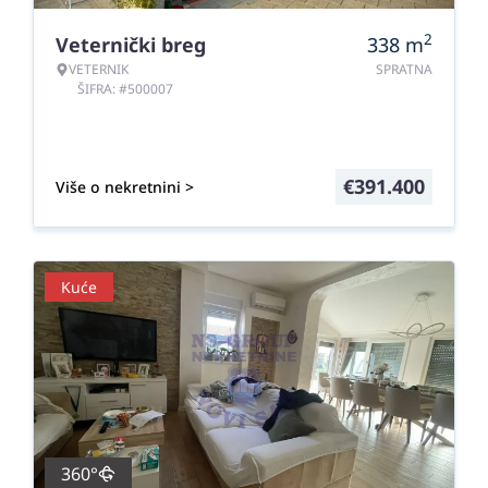
2
Veternički breg
338
m
VETERNIK
SPRATNA
ŠIFRA: #500007
€
391.400
Više o nekretnini >
Kuće
360°