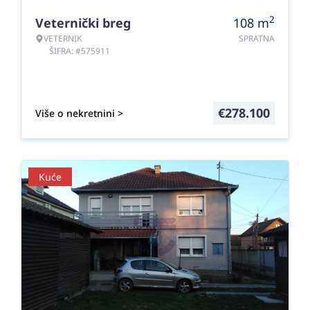
2
Veternički breg
108
m
VETERNIK
SPRATNA
ŠIFRA: #575911
€
278.100
Više o nekretnini >
Kuće