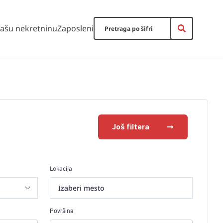
vašu nekretninu
Zaposleni
Još filtera
Lokacija
Izaberi mesto
Površina