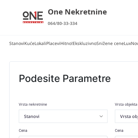
One Nekretnine
064/80-33-334
Stanovi
Kuće
Lokali
Placevi
Hitno!
Ekskluzivno
Snižene cene
Lux
No
Podesite Parametre
Vrsta nekretnine
Vrsta objekta
Cena
Cena