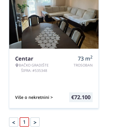
2
Centar
73
m
BAČKO GRADIŠTE
TROSOBAN
ŠIFRA: #535348
€
72.100
Više o nekretnini >
<
>
1