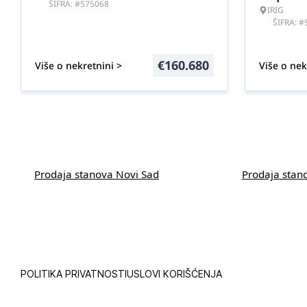
ŠIFRA: #575068
IRIG
ŠIFRA: 
€
160.680
Više o nekretnini >
Više o nek
Prodaja stanova Novi Sad
Prodaja stan
POLITIKA PRIVATNOSTI
USLOVI KORIŠĆENJA