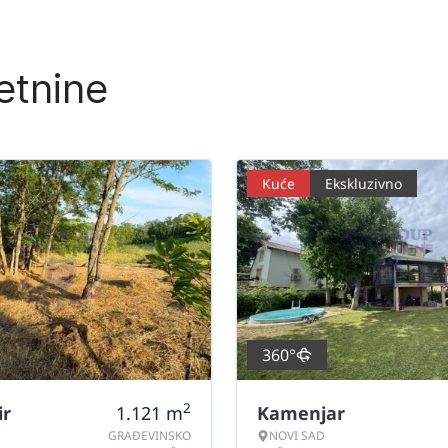
etnine
Kuće
Ekskluzivno
360°
2
ir
1.121
m
Kamenjar
GRAĐEVINSKO
NOVI SAD