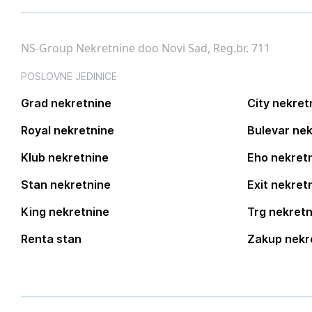
NS-Group Nekretnine doo Novi Sad, Reg.br. 711
POSLOVNE JEDINICE
Grad nekretnine
City nekret
Royal nekretnine
Bulevar nek
Klub nekretnine
Eho nekret
Stan nekretnine
Exit nekret
King nekretnine
Trg nekretn
Renta stan
Zakup nekr