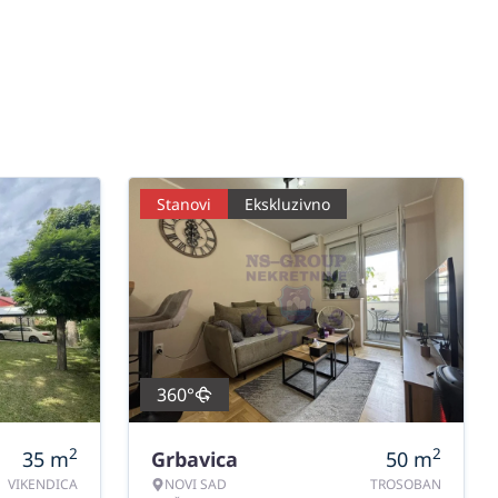
Stanovi
Ekskluzivno
360°
2
2
35
m
Grbavica
50
m
VIKENDICA
NOVI SAD
TROSOBAN