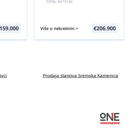
ŠIFRA: #573149
159.000
€
206.900
Više o nekretnini >
ovci
Prodaja stanova Sremska Kamenica