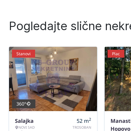
Pogledajte slične nekr
Stanovi
Plac
360°
2
Salajka
52
m
Manast
NOVI SAD
TROSOBAN
Hopovo