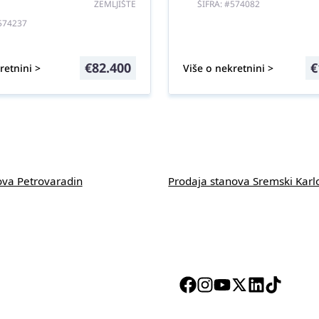
ZEMLJIŠTE
ŠIFRA: #574082
#574237
€
82.400
€
retnini >
Više o nekretnini >
ova Petrovaradin
Prodaja stanova Sremski Karl