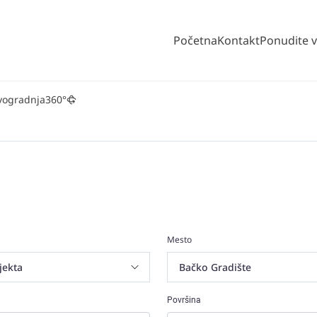
Početna
Kontakt
Ponudite 
vogradnja
360°
Mesto
Površina