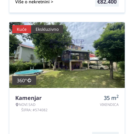
€
82.400
Više o nekretnini >
Kuće
Ekskluzivno
360°
2
Kamenjar
35
m
NOVI SAD
VIKENDICA
ŠIFRA: #574082