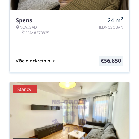
2
Spens
24
m
NOVI SAD
JEDNOSOBAN
ŠIFRA: #573825
€
56.850
Više o nekretnini >
Stanovi