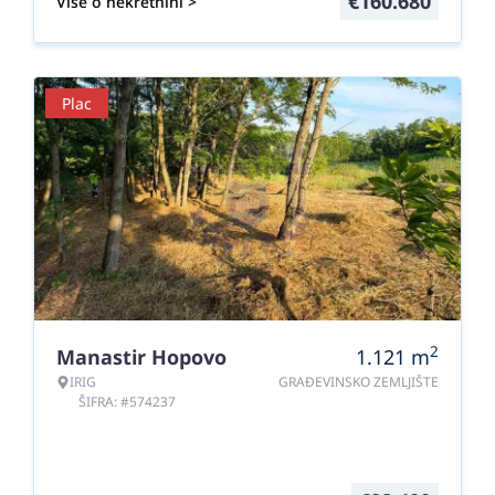
€
160.680
Više o nekretnini >
Plac
2
Manastir Hopovo
1.121
m
IRIG
GRAĐEVINSKO ZEMLJIŠTE
ŠIFRA: #574237