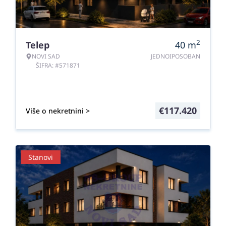
2
Telep
40
m
NOVI SAD
JEDNOIPOSOBAN
ŠIFRA: #571871
€
117.420
Više o nekretnini >
Stanovi