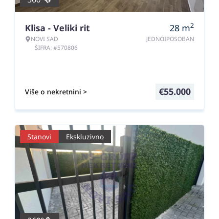
2
Klisa - Veliki rit
28
m
NOVI SAD
JEDNOIPOSOBAN
ŠIFRA: #570806
€
55.000
Više o nekretnini >
Stanovi
Ekskluzivno