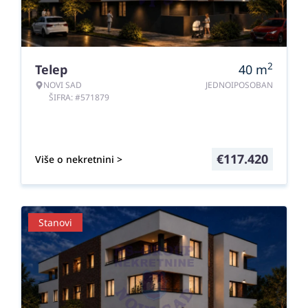
2
Telep
40
m
NOVI SAD
JEDNOIPOSOBAN
ŠIFRA: #571879
€
117.420
Više o nekretnini >
Stanovi