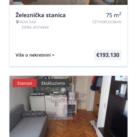
2
Železnička stanica
75
m
NOVI SAD
ČETVOROSOBAN
ŠIFRA: #574999
€
193.130
Više o nekretnini >
Stanovi
Ekskluzivno