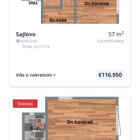
2
Sajlovo
57
m
NOVI SAD
DVOIPOSOBAN
ŠIFRA: #571719
€
116.950
Više o nekretnini >
Stanovi