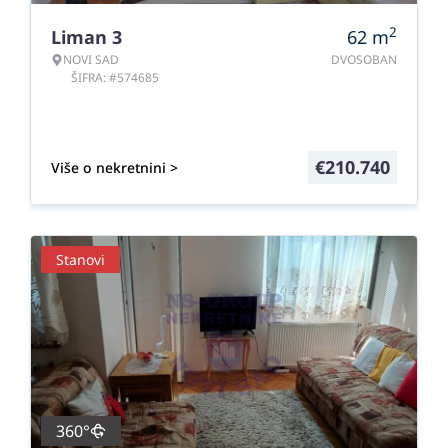
2
Liman 3
62
m
NOVI SAD
DVOSOBAN
ŠIFRA: #574685
€
210.740
Više o nekretnini >
Stanovi
360°