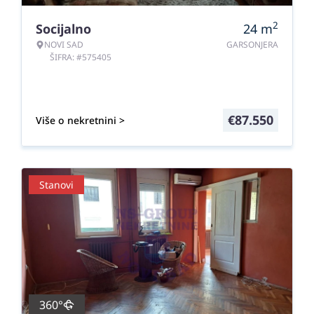
2
Socijalno
24
m
NOVI SAD
GARSONJERA
ŠIFRA: #575405
€
87.550
Više o nekretnini >
Stanovi
360°