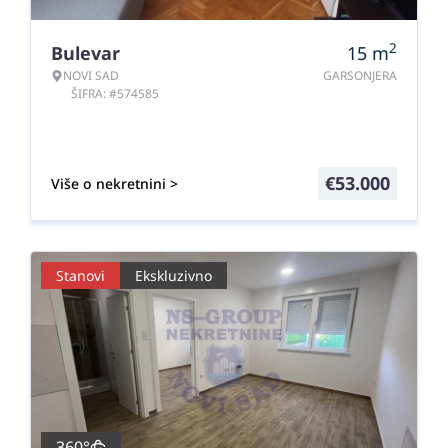
2
Bulevar
15
m
NOVI SAD
GARSONJERA
ŠIFRA: #574585
€
53.000
Više o nekretnini >
Stanovi
Ekskluzivno
360°