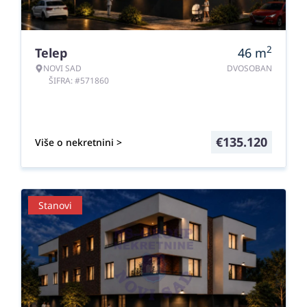
2
Telep
46
m
NOVI SAD
DVOSOBAN
ŠIFRA: #571860
€
135.120
Više o nekretnini >
Stanovi