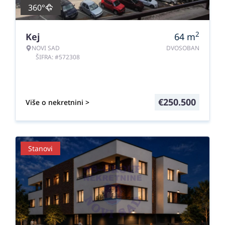
360°
2
Kej
64
m
NOVI SAD
DVOSOBAN
ŠIFRA: #572308
€
250.500
Više o nekretnini >
Stanovi