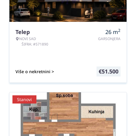
2
Telep
26
m
NOVI SAD
GARSONJERA
ŠIFRA: #571890
€
51.500
Više o nekretnini >
Stanovi