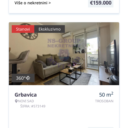
€
159.000
Više o nekretnini >
Stanovi
Ekskluzivno
360°
2
Grbavica
50
m
NOVI SAD
TROSOBAN
ŠIFRA: #573149