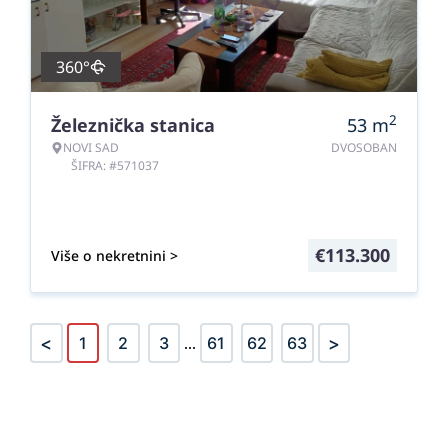
360°
2
Železnička stanica
53
m
NOVI SAD
DVOSOBAN
ŠIFRA: #571037
€
113.300
Više o nekretnini >
<
>
1
2
3
...
61
62
63