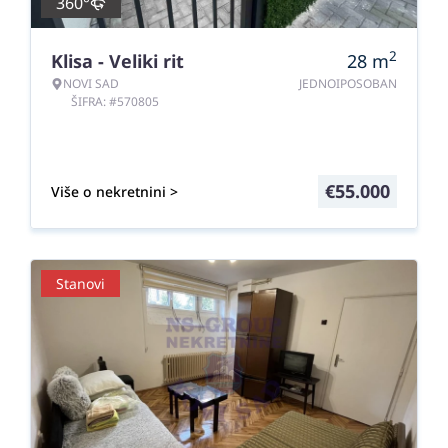
360°
2
Klisa - Veliki rit
28
m
NOVI SAD
JEDNOIPOSOBAN
ŠIFRA: #570805
€
55.000
Više o nekretnini >
Stanovi