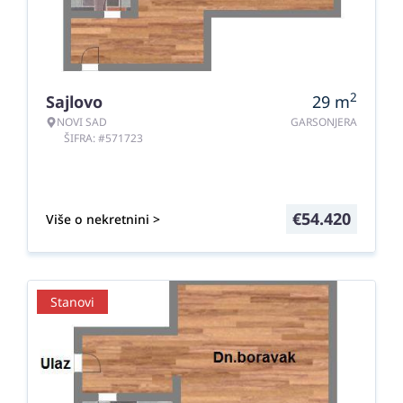
2
Sajlovo
29
m
NOVI SAD
GARSONJERA
ŠIFRA: #571723
€
54.420
Više o nekretnini >
Stanovi