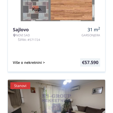
2
Sajlovo
31
m
NOVI SAD
GARSONJERA
ŠIFRA: #571724
€
57.590
Više o nekretnini >
Stanovi