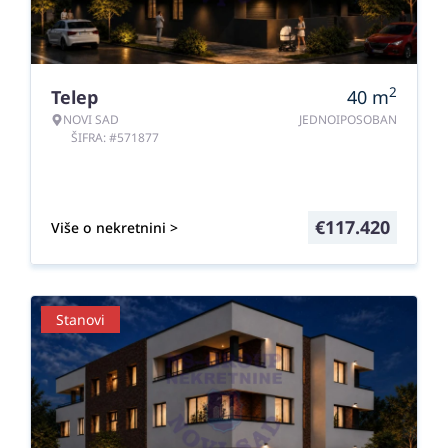
2
Telep
40
m
NOVI SAD
JEDNOIPOSOBAN
ŠIFRA: #571877
€
117.420
Više o nekretnini >
Stanovi