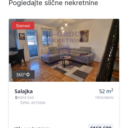
Pogledajte slične nekretnine
Stanovi
360°
2
Salajka
52
m
NOVI SAD
TROSOBAN
ŠIFRA: #575068