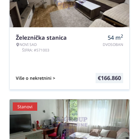
2
Železnička stanica
54
m
NOVI SAD
DVOSOBAN
ŠIFRA: #571003
€
166.860
Više o nekretnini >
Stanovi