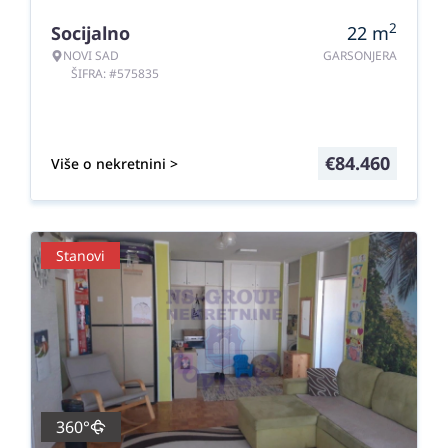
2
Socijalno
22
m
NOVI SAD
GARSONJERA
ŠIFRA: #575835
€
84.460
Više o nekretnini >
Stanovi
360°