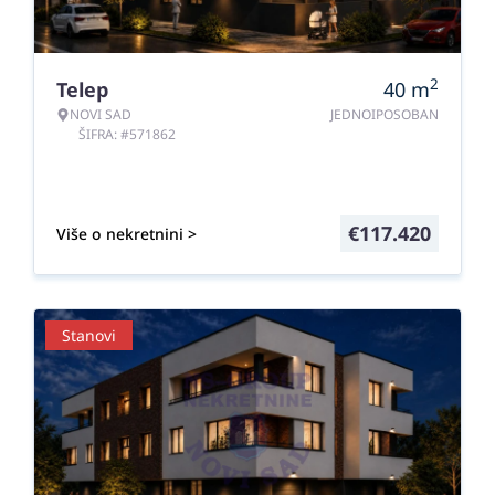
2
Telep
40
m
NOVI SAD
JEDNOIPOSOBAN
ŠIFRA: #571862
€
117.420
Više o nekretnini >
Stanovi