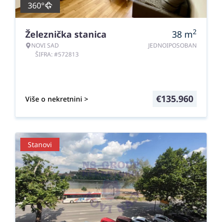
360°
2
Železnička stanica
38
m
NOVI SAD
JEDNOIPOSOBAN
ŠIFRA: #572813
€
135.960
Više o nekretnini >
Stanovi