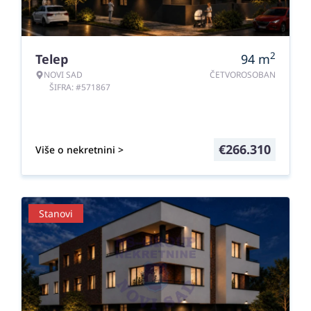
2
Telep
94
m
NOVI SAD
ČETVOROSOBAN
ŠIFRA: #571867
€
266.310
Više o nekretnini >
Stanovi