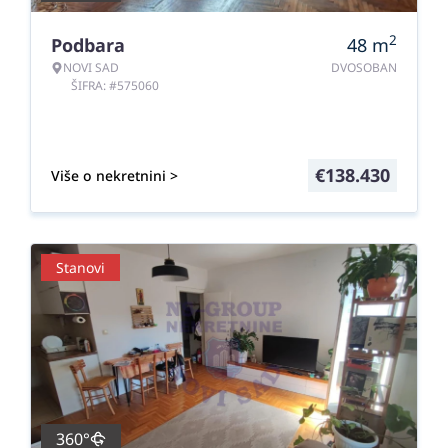
2
Podbara
48
m
NOVI SAD
DVOSOBAN
ŠIFRA: #575060
€
138.430
Više o nekretnini >
Stanovi
360°