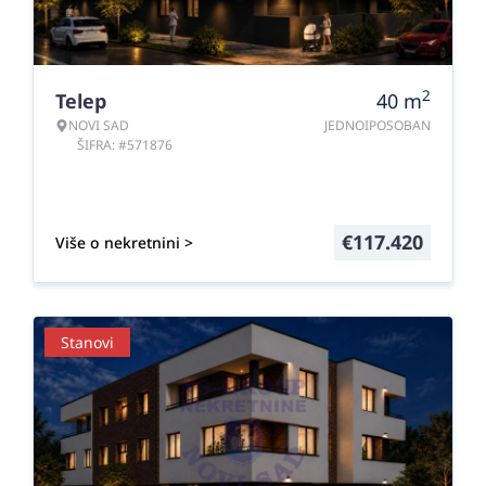
2
Telep
40
m
NOVI SAD
JEDNOIPOSOBAN
ŠIFRA: #571876
€
117.420
Više o nekretnini >
Stanovi