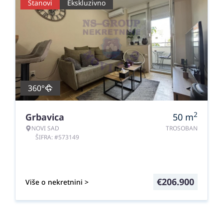
Stanovi
Ekskluzivno
360°
2
Grbavica
50
m
NOVI SAD
TROSOBAN
ŠIFRA: #573149
€
206.900
Više o nekretnini >