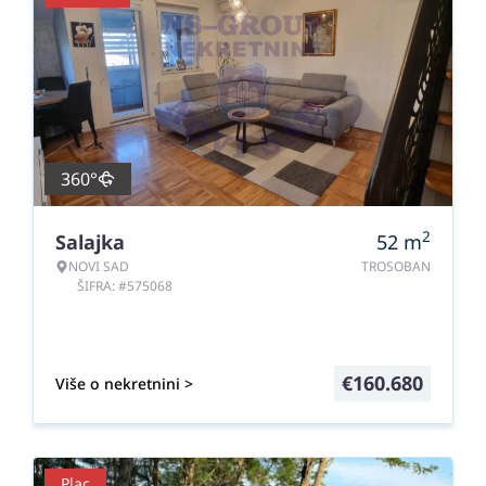
360°
2
Salajka
52
m
NOVI SAD
TROSOBAN
ŠIFRA: #575068
€
160.680
Više o nekretnini >
Plac