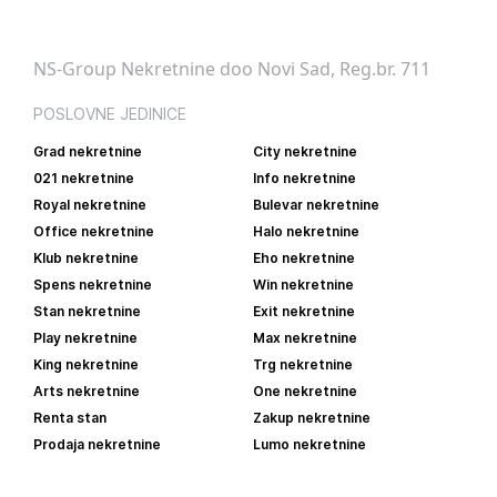
NS-Group Nekretnine doo Novi Sad, Reg.br. 711
POSLOVNE JEDINICE
Grad nekretnine
City nekretnine
021 nekretnine
Info nekretnine
Royal nekretnine
Bulevar nekretnine
Office nekretnine
Halo nekretnine
Klub nekretnine
Eho nekretnine
Spens nekretnine
Win nekretnine
Stan nekretnine
Exit nekretnine
Play nekretnine
Max nekretnine
King nekretnine
Trg nekretnine
Arts nekretnine
One nekretnine
Renta stan
Zakup nekretnine
Prodaja nekretnine
Lumo nekretnine