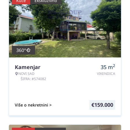
Kuće
Ekskluzivno
360°
2
Kamenjar
35
m
NOVI SAD
VIKENDICA
ŠIFRA: #574082
€
159.000
Više o nekretnini >