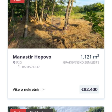
2
Manastir Hopovo
1.121
m
IRIG
GRAĐEVINSKO ZEMLJIŠTE
ŠIFRA: #574237
€
82.400
Više o nekretnini >