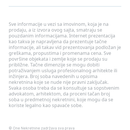
Sve informacije u vezi sa imovinom, koja je na
prodaju, a iz izvora ovog sajta, smatraju se
pouzdanim informacijama. Internet prezentacija
kao takva je napravljena da prezentuje tačne
informacije, ali takav vid prezentovanja podložan je
greškama, propustima i promenama cena. Sve
površine objekata i zemlje koje se prodaju su
približne. Tačne dimenzije se mogu dobiti
potraživanjem usluga profesionalnog arhitekte ili
inžinjera. Broj soba navedenih u opisima
nekretnina koje se nude nije pravni zaključak.
Svaka osoba treba da se konsultuje sa sopstvenim
advokatom, arhitektom, da proceni tačan broj
soba u predmetnoj nekretnini, koje mogu da se
koriste legalno kao spavaće sobe.
©
One Nekretnine
zadržava sva prava