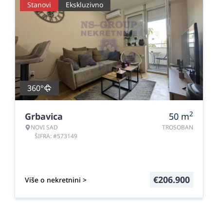
Stanovi
Ekskluzivno
360°
2
Grbavica
50
m
NOVI SAD
TROSOBAN
ŠIFRA: #573149
€
206.900
Više o nekretnini >