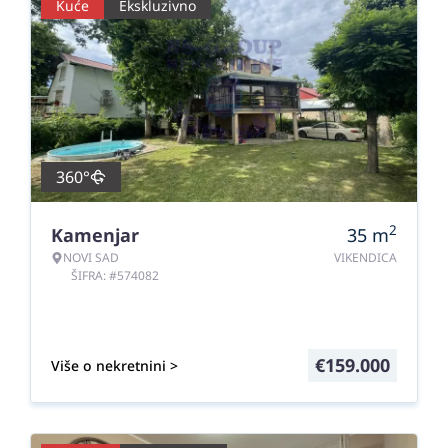
Kuće
Ekskluzivno
360°
2
Kamenjar
35
m
NOVI SAD
VIKENDICA
ŠIFRA: #574082
€
159.000
Više o nekretnini >