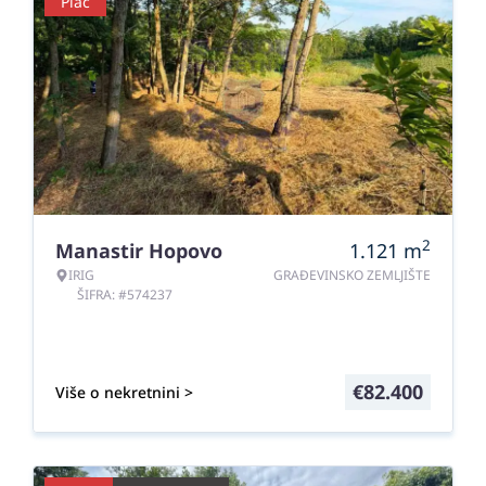
Plac
2
Manastir Hopovo
1.121
m
IRIG
GRAĐEVINSKO ZEMLJIŠTE
ŠIFRA: #574237
€
82.400
Više o nekretnini >