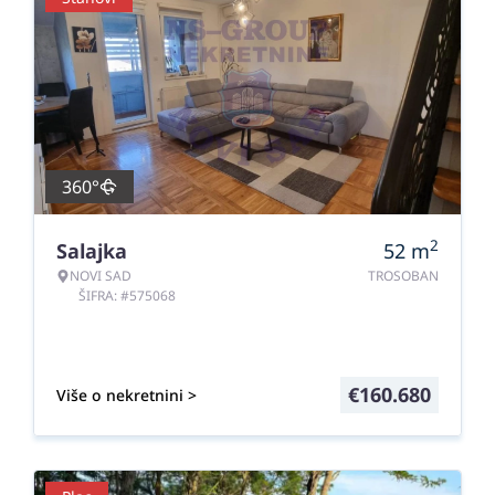
360°
2
Salajka
52
m
NOVI SAD
TROSOBAN
ŠIFRA: #575068
€
160.680
Više o nekretnini >