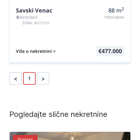
2
Savski Venac
88
m
BEOGRAD
TROSOBAN
ŠIFRA: #572191
€
477.000
Više o nekretnini >
<
>
1
Pogledajte slične nekretnine
Stanovi