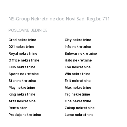
NS-Group Nekretnine doo Novi Sad, Reg.br. 711
POSLOVNE JEDINICE
Grad nekretnine
City nekretnine
021 nekretnine
Info nekretnine
Royal nekretnine
Bulevar nekretnine
Office nekretnine
Halo nekretnine
Klub nekretnine
Eho nekretnine
Spens nekretnine
Win nekretnine
Stan nekretnine
Exit nekretnine
Play nekretnine
Max nekretnine
King nekretnine
Trg nekretnine
Arts nekretnine
One nekretnine
Renta stan
Zakup nekretnine
Prodaja nekretnine
Lumo nekretnine