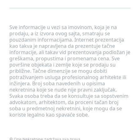
Sve informacije u vezi sa imovinom, koja je na
prodaju, a iz izvora ovog sajta, smatraju se
pouzdanim informacijama. Internet prezentacija
kao takva je napravljena da prezentuje tačne
informacije, ali takav vid prezentovanja podložan je
greškama, propustima i promenama cena. Sve
površine objekata i zemlje koje se prodaju su
približne. Tačne dimenzije se mogu dobiti
potraživanjem usluga profesionalnog arhitekte ili
inžinjera. Broj soba navedenih u opisima
nekretnina koje se nude nije pravni zaključak.
Svaka osoba treba da se konsultuje sa sopstvenim
advokatom, arhitektom, da proceni tačan broj
soba u predmetnoj nekretnini, koje mogu da se
koriste legalno kao spavaće sobe.
©
One Nekretnine
zadržava sva prava