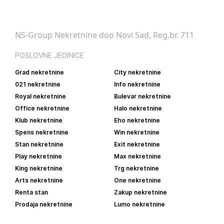
NS-Group Nekretnine doo Novi Sad, Reg.br. 711
POSLOVNE JEDINICE
Grad nekretnine
City nekretnine
021 nekretnine
Info nekretnine
Royal nekretnine
Bulevar nekretnine
Office nekretnine
Halo nekretnine
Klub nekretnine
Eho nekretnine
Spens nekretnine
Win nekretnine
Stan nekretnine
Exit nekretnine
Play nekretnine
Max nekretnine
King nekretnine
Trg nekretnine
Arts nekretnine
One nekretnine
Renta stan
Zakup nekretnine
Prodaja nekretnine
Lumo nekretnine