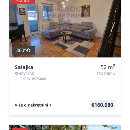
Stanovi
360°
2
Salajka
52
m
NOVI SAD
TROSOBAN
ŠIFRA: #575068
€
160.680
Više o nekretnini >