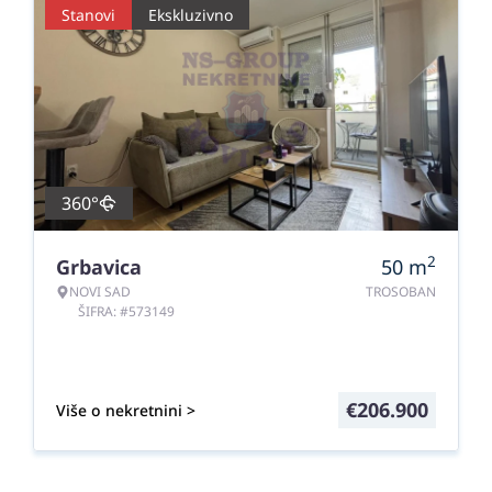
Stanovi
Ekskluzivno
360°
2
Grbavica
50
m
NOVI SAD
TROSOBAN
ŠIFRA: #573149
€
206.900
Više o nekretnini >