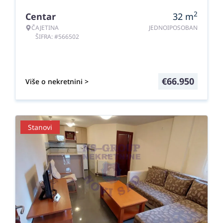
2
Centar
32
m
ČAJETINA
JEDNOIPOSOBAN
ŠIFRA: #566502
€
66.950
Više o nekretnini >
Stanovi