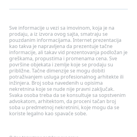
Sve informacije u vezi sa imovinom, koja je na
prodaju, a iz izvora ovog sajta, smatraju se
pouzdanim informacijama. Internet prezentacija
kao takva je napravljena da prezentuje tačne
informacije, ali takav vid prezentovanja podložan je
greškama, propustima i promenama cena. Sve
površine objekata i zemlje koje se prodaju su
približne. Tačne dimenzije se mogu dobiti
potraživanjem usluga profesionalnog arhitekte ili
inžinjera. Broj soba navedenih u opisima
nekretnina koje se nude nije pravni zaključak.
Svaka osoba treba da se konsultuje sa sopstvenim
advokatom, arhitektom, da proceni tačan broj
soba u predmetnoj nekretnini, koje mogu da se
koriste legalno kao spavaće sobe.