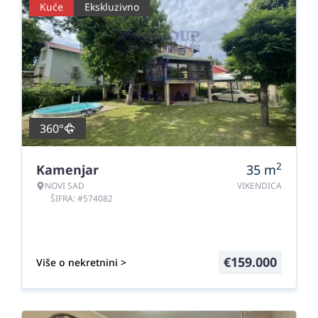
Kuće
Ekskluzivno
360°
2
Kamenjar
35
m
NOVI SAD
VIKENDICA
ŠIFRA: #574082
€
159.000
Više o nekretnini >