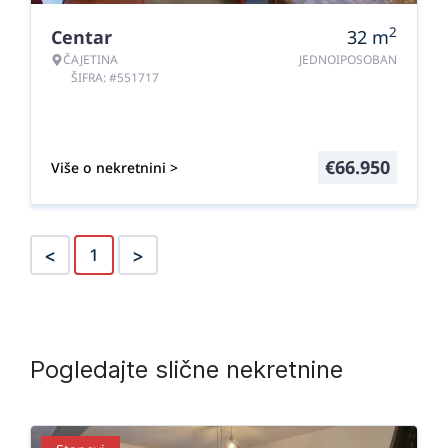
2
Centar
32
m
ČAJETINA
JEDNOIPOSOBAN
ŠIFRA: #551717
€
66.950
Više o nekretnini >
<
>
1
Pogledajte slične nekretnine