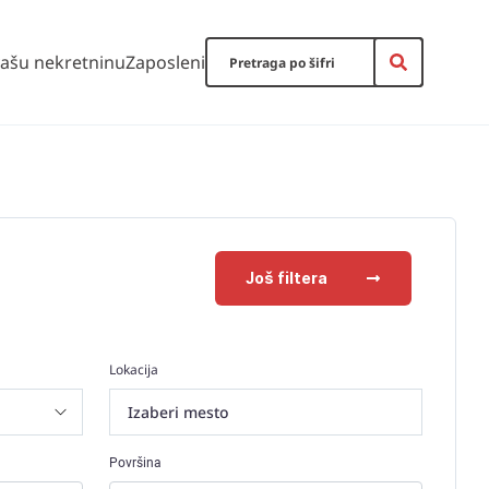
vašu nekretninu
Zaposleni
Još filtera
Lokacija
Izaberi mesto
Površina