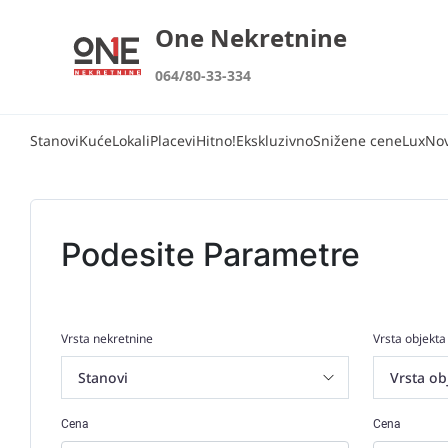
One Nekretnine
064/80-33-334
Stanovi
Kuće
Lokali
Placevi
Hitno!
Ekskluzivno
Snižene cene
Lux
No
Podesite Parametre
Vrsta nekretnine
Vrsta objekta
Cena
Cena