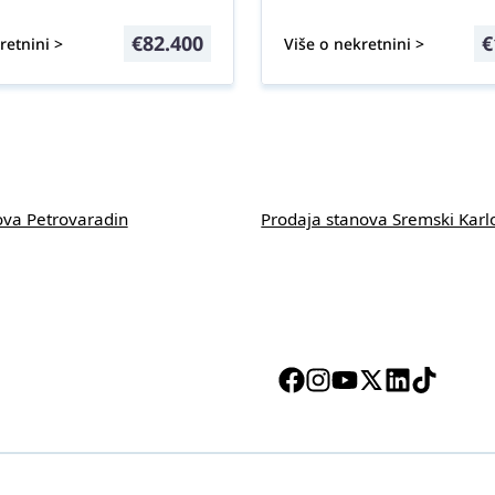
€
82.400
€
retnini >
Više o nekretnini >
ova Petrovaradin
Prodaja stanova Sremski Karl