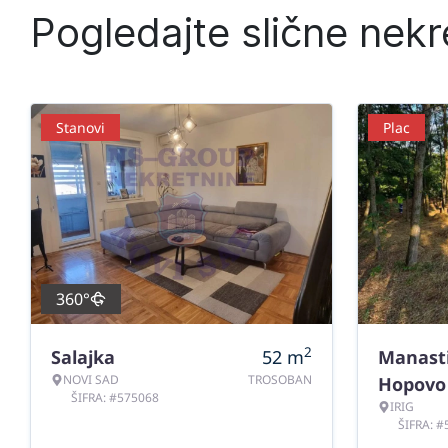
Pogledajte slične nekr
Stanovi
Plac
360°
2
Salajka
52
m
Manast
NOVI SAD
TROSOBAN
Hopovo
ŠIFRA: #575068
IRIG
ŠIFRA: 