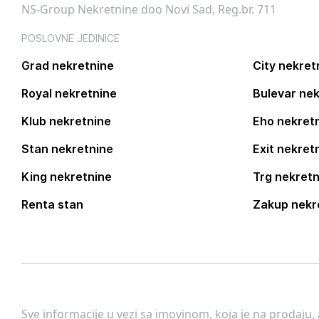
NS-Group Nekretnine doo Novi Sad, Reg.br. 711
POSLOVNE JEDINICE
Grad nekretnine
City nekret
Royal nekretnine
Bulevar nek
Klub nekretnine
Eho nekret
Stan nekretnine
Exit nekret
King nekretnine
Trg nekretn
Renta stan
Zakup nekr
Sve informacije u vezi sa imovinom, koja je na prodaju,