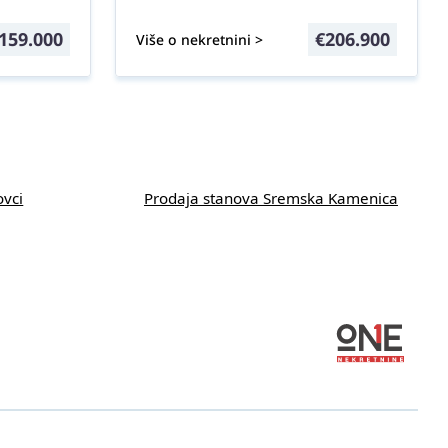
159.000
€
206.900
Više o nekretnini >
ovci
Prodaja stanova Sremska Kamenica