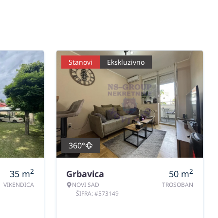
Stanovi
Ekskluzivno
360°
2
2
35
m
Grbavica
50
m
VIKENDICA
NOVI SAD
TROSOBAN
ŠIFRA: #573149