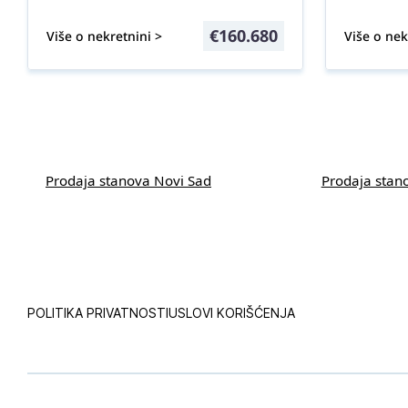
€
160.680
Više o nekretnini >
Više o nek
Prodaja stanova Novi Sad
Prodaja stan
POLITIKA PRIVATNOSTI
USLOVI KORIŠĆENJA