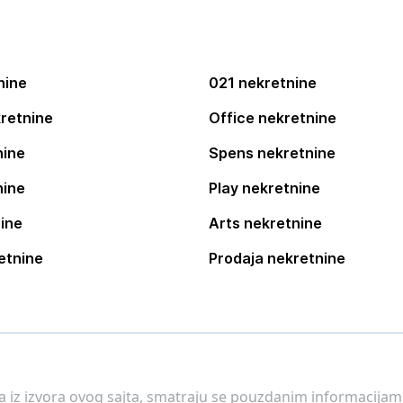
nine
021 nekretnine
retnine
Office nekretnine
nine
Spens nekretnine
nine
Play nekretnine
ine
Arts nekretnine
etnine
Prodaja nekretnine
 a iz izvora ovog sajta, smatraju se pouzdanim informacijama