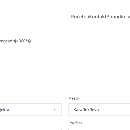
Početna
Kontakt
Ponudite 
vogradnja
360°
Mesto
Površina