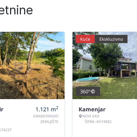
etnine
Kuće
Ekskluzivno
360°
2
ir
1.121
m
Kamenjar
GRAĐEVINSKO
NOVI SAD
ZEMLJIŠTE
ŠIFRA: #574082
#574237