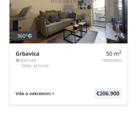
360°
2
Grbavica
50
m
NOVI SAD
TROSOBAN
ŠIFRA: #573149
€
206.900
Više o nekretnini >