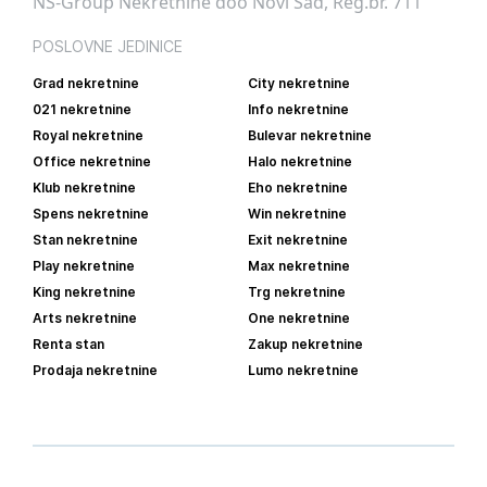
NS-Group Nekretnine doo Novi Sad, Reg.br. 711
POSLOVNE JEDINICE
Grad nekretnine
City nekretnine
021 nekretnine
Info nekretnine
Royal nekretnine
Bulevar nekretnine
Office nekretnine
Halo nekretnine
Klub nekretnine
Eho nekretnine
Spens nekretnine
Win nekretnine
Stan nekretnine
Exit nekretnine
Play nekretnine
Max nekretnine
King nekretnine
Trg nekretnine
Arts nekretnine
One nekretnine
Renta stan
Zakup nekretnine
Prodaja nekretnine
Lumo nekretnine