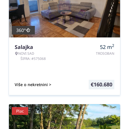
360°
2
Salajka
52
m
NOVI SAD
TROSOBAN
ŠIFRA: #575068
€
160.680
Više o nekretnini >
Plac