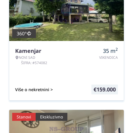
360°
2
Kamenjar
35
m
NOVI SAD
VIKENDICA
ŠIFRA: #574082
€
159.000
Više o nekretnini >
Stanovi
Ekskluzivno