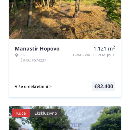
2
Manastir Hopovo
1.121
m
IRIG
GRAĐEVINSKO ZEMLJIŠTE
ŠIFRA: #574237
€
82.400
Više o nekretnini >
Kuće
Ekskluzivno