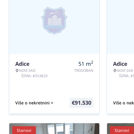
2
Adice
51
m
Adice
NOVI SAD
TROSOBAN
NOVI SAD
ŠIFRA: #553829
ŠIFRA: 
€
91.530
Više o nekretnini >
Više o nek
Stanovi
Stanovi