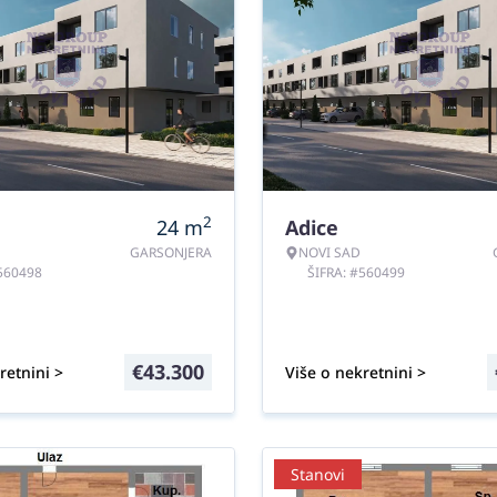
2
24
m
Adice
GARSONJERA
NOVI SAD
#560498
ŠIFRA: #560499
€
43.300
retnini >
Više o nekretnini >
Stanovi