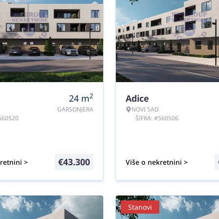
2
24
m
Adice
GARSONJERA
NOVI SAD
#560520
ŠIFRA: #560506
€
43.300
retnini >
Više o nekretnini >
Stanovi