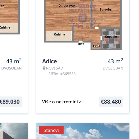
2
2
43
m
Adice
43
m
DVOSOBAN
NOVI SAD
DVOSOBAN
ŠIFRA: #565556
€
89.030
€
88.480
Više o nekretnini >
Stanovi