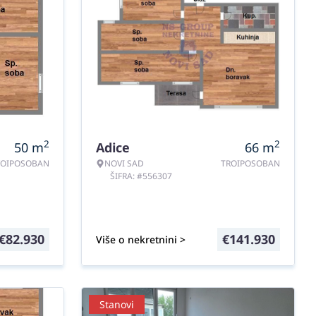
2
2
50
m
Adice
66
m
OIPOSOBAN
NOVI SAD
TROIPOSOBAN
ŠIFRA: #556307
€
82.930
€
141.930
Više o nekretnini >
Stanovi