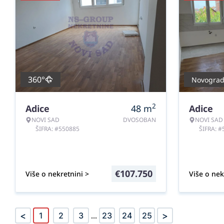
360°
Novograd
2
Adice
48
m
Adice
NOVI SAD
DVOSOBAN
NOVI SAD
ŠIFRA: #550885
ŠIFRA: 
€
107.750
Više o nekretnini >
Više o nek
<
>
1
2
3
...
23
24
25