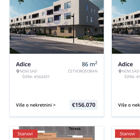
2
Adice
86
m
Adice
NOVI SAD
ČETVOROSOBAN
NOVI SAD
ŠIFRA: #560497
ŠIFRA: 
€
156.070
Više o nekretnini >
Više o nek
Stanovi
Stanovi