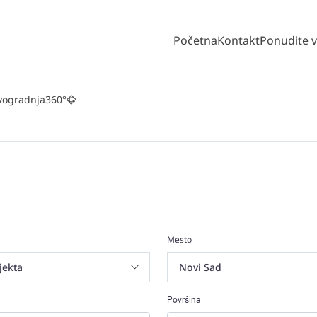
Početna
Kontakt
Ponudite 
vogradnja
360°
Mesto
Površina