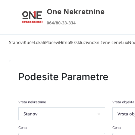
One Nekretnine
064/80-33-334
Stanovi
Kuće
Lokali
Placevi
Hitno!
Ekskluzivno
Snižene cene
Lux
No
Podesite Parametre
Vrsta nekretnine
Vrsta objekta
Cena
Cena