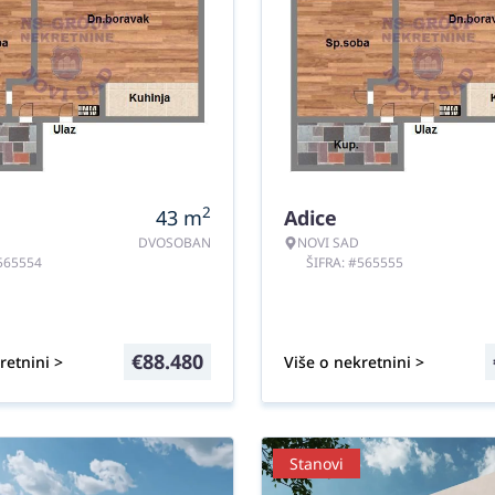
2
43
m
Adice
DVOSOBAN
NOVI SAD
#565554
ŠIFRA: #565555
€
88.480
retnini >
Više o nekretnini >
Stanovi