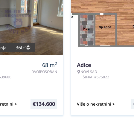
360°
nja
2
68
m
Adice
DVOIPOSOBAN
NOVI SAD
#539680
ŠIFRA: #575822
€
134.600
retnini >
Više o nekretnini >