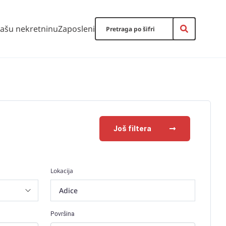
vašu nekretninu
Zaposleni
Još filtera
Lokacija
Adice
Površina