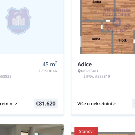
2
45
m
Adice
TROSOBAN
NOVI SAD
#553828
ŠIFRA: #553819
€
81.620
retnini >
Više o nekretnini >
Stanovi