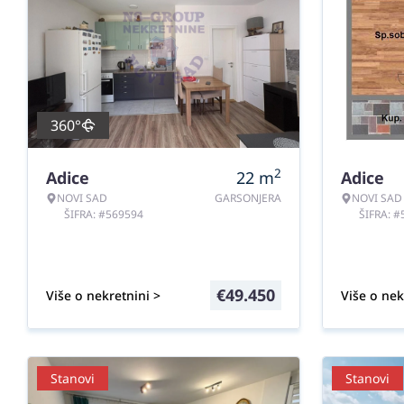
360°
2
Adice
22
m
Adice
NOVI SAD
GARSONJERA
NOVI SAD
ŠIFRA: #569594
ŠIFRA: 
€
49.450
Više o nekretnini >
Više o nek
Stanovi
Stanovi