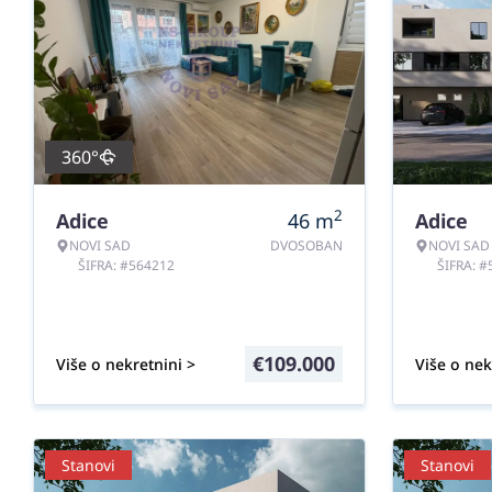
360°
2
Adice
46
m
Adice
NOVI SAD
DVOSOBAN
NOVI SAD
ŠIFRA: #564212
ŠIFRA: 
€
109.000
Više o nekretnini >
Više o nek
Stanovi
Stanovi