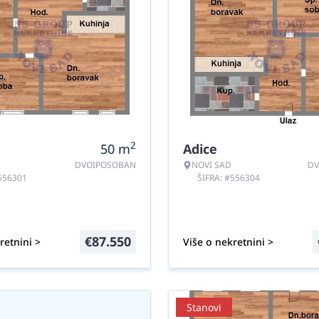
2
50
m
Adice
DVOIPOSOBAN
NOVI SAD
DV
#556301
ŠIFRA: #556304
€
87.550
retnini >
Više o nekretnini >
Stanovi