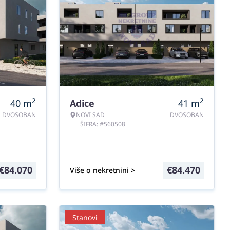
2
2
40
m
Adice
41
m
DVOSOBAN
NOVI SAD
DVOSOBAN
ŠIFRA: #560508
€
84.070
€
84.470
Više o nekretnini >
Stanovi