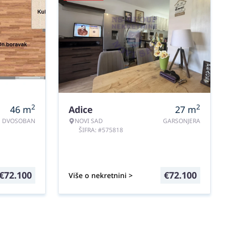
2
2
46
m
Adice
27
m
DVOSOBAN
NOVI SAD
GARSONJERA
ŠIFRA: #575818
€
72.100
€
72.100
Više o nekretnini >