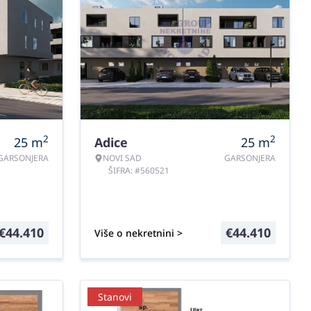
2
2
25
m
Adice
25
m
GARSONJERA
NOVI SAD
GARSONJERA
ŠIFRA: #560521
€
44.410
€
44.410
Više o nekretnini >
Stanovi