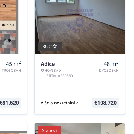
360°
2
2
45
m
Adice
48
m
TROSOBAN
NOVI SAD
DVOSOBAN
ŠIFRA: #550889
€
81.620
€
108.720
Više o nekretnini >
Stanovi