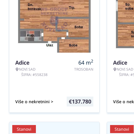
2
Adice
64
m
Adice
NOVI SAD
TROSOBAN
NOVI SAD
ŠIFRA: #558238
ŠIFRA: 
€
137.780
Više o nekretnini >
Više o nek
Stanovi
Stanovi