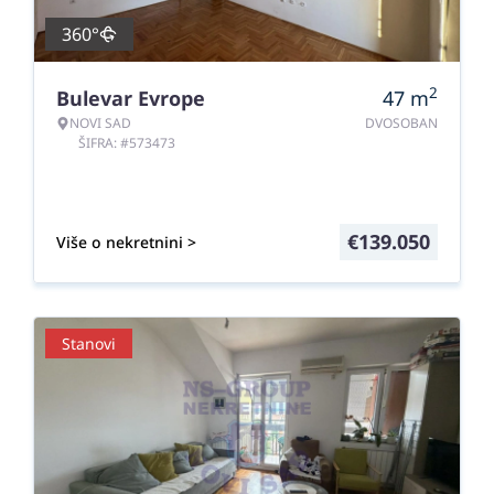
360°
2
Bulevar Evrope
47
m
NOVI SAD
DVOSOBAN
ŠIFRA: #573473
€
139.050
Više o nekretnini >
Stanovi