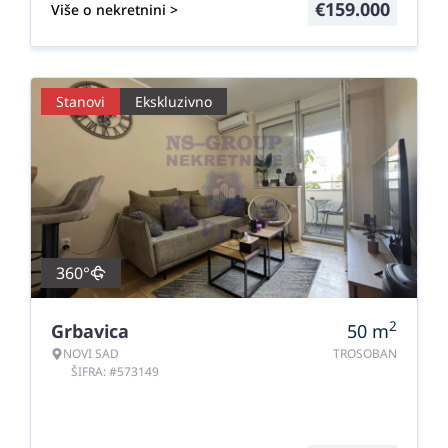
€
159.000
Više o nekretnini >
Stanovi
Ekskluzivno
360°
2
Grbavica
50
m
NOVI SAD
TROSOBAN
ŠIFRA: #573149