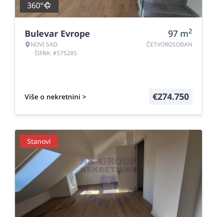
360°
2
Bulevar Evrope
97
m
NOVI SAD
ČETVOROSOBAN
ŠIFRA: #575285
€
274.750
Više o nekretnini >
Stanovi