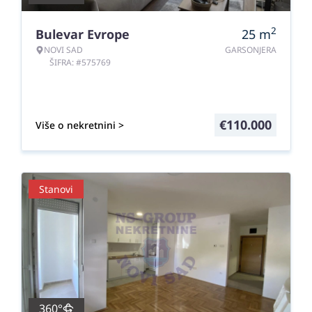
2
Bulevar Evrope
25
m
NOVI SAD
GARSONJERA
ŠIFRA: #575769
€
110.000
Više o nekretnini >
Stanovi
360°