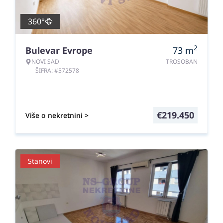
360°
2
Bulevar Evrope
73
m
NOVI SAD
TROSOBAN
ŠIFRA: #572578
€
219.450
Više o nekretnini >
Stanovi