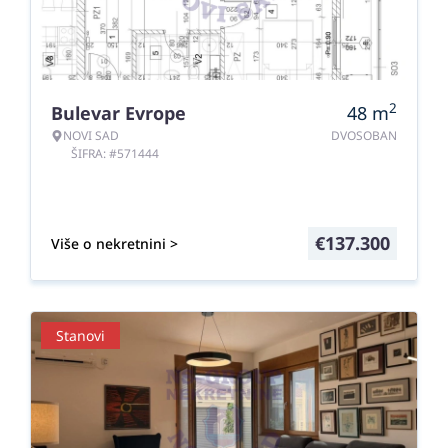
2
Bulevar Evrope
48
m
NOVI SAD
DVOSOBAN
ŠIFRA: #571444
€
137.300
Više o nekretnini >
Stanovi