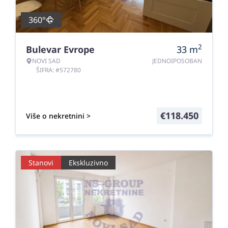
360°
2
Bulevar Evrope
33
m
NOVI SAD
JEDNOIPOSOBAN
ŠIFRA: #572780
€
118.450
Više o nekretnini >
Stanovi
Ekskluzivno