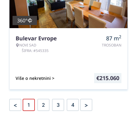
360°
2
Bulevar Evrope
87
m
NOVI SAD
TROSOBAN
ŠIFRA: #545335
€
215.060
Više o nekretnini >
<
>
1
2
3
4