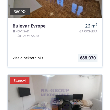
360°
2
Bulevar Evrope
26
m
NOVI SAD
GARSONJERA
ŠIFRA: #572288
€
88.070
Više o nekretnini >
Stanovi