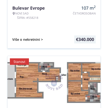
2
Bulevar Evrope
107
m
NOVI SAD
ČETVOROSOBAN
ŠIFRA: #558218
€
340.000
Više o nekretnini >
Stanovi