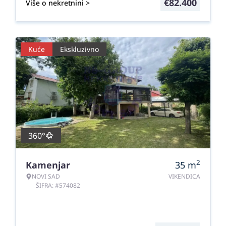
€
82.400
Više o nekretnini >
Kuće
Ekskluzivno
360°
2
Kamenjar
35
m
NOVI SAD
VIKENDICA
ŠIFRA: #574082