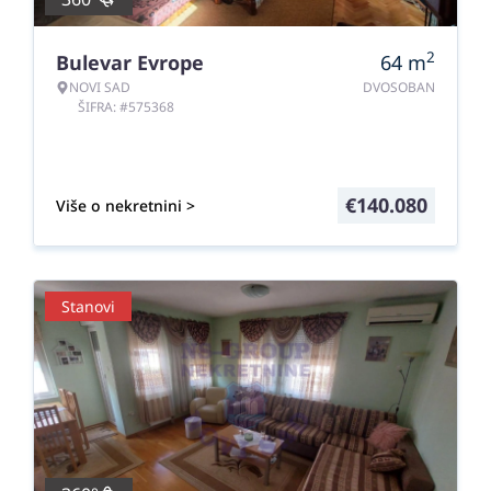
2
Bulevar Evrope
64
m
NOVI SAD
DVOSOBAN
ŠIFRA: #575368
€
140.080
Više o nekretnini >
Stanovi