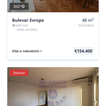
360°
2
Bulevar Evrope
48
m
NOVI SAD
DVOSOBAN
ŠIFRA: #574932
€
154.400
Više o nekretnini >
Stanovi