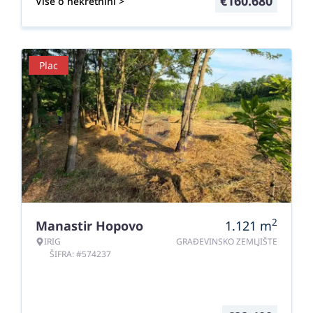
€
160.680
Više o nekretnini >
Plac
2
Manastir Hopovo
1.121
m
IRIG
GRAĐEVINSKO ZEMLJIŠTE
ŠIFRA: #574237