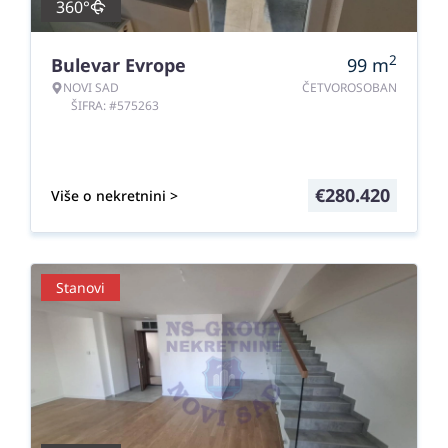
360°
2
Bulevar Evrope
99
m
NOVI SAD
ČETVOROSOBAN
ŠIFRA: #575263
€
280.420
Više o nekretnini >
Stanovi