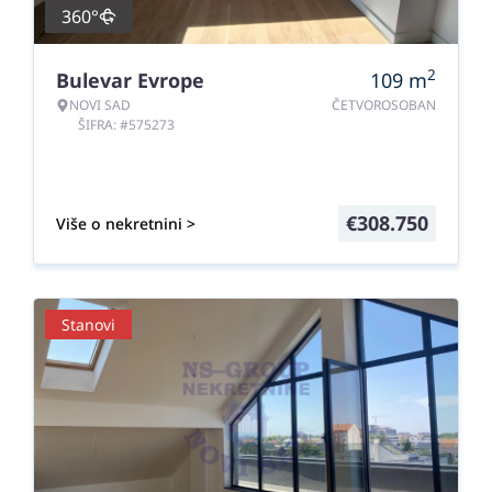
360°
2
Bulevar Evrope
109
m
NOVI SAD
ČETVOROSOBAN
ŠIFRA: #575273
€
308.750
Više o nekretnini >
Stanovi