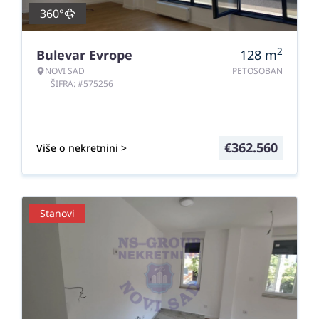
360°
2
Bulevar Evrope
128
m
NOVI SAD
PETOSOBAN
ŠIFRA: #575256
€
362.560
Više o nekretnini >
Stanovi