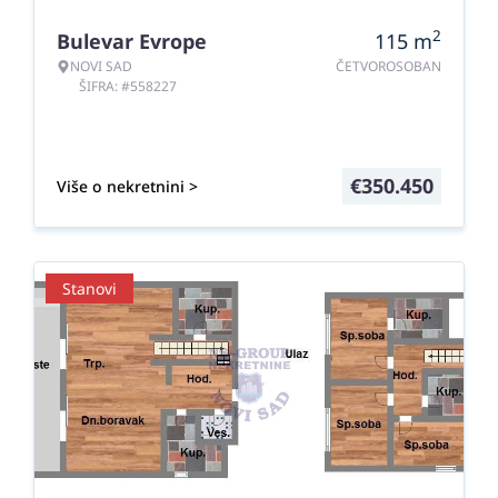
2
Bulevar Evrope
115
m
NOVI SAD
ČETVOROSOBAN
ŠIFRA: #558227
€
350.450
Više o nekretnini >
Stanovi