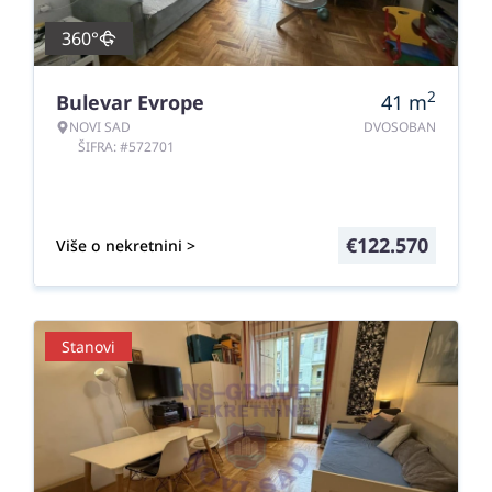
360°
2
Bulevar Evrope
41
m
NOVI SAD
DVOSOBAN
ŠIFRA: #572701
€
122.570
Više o nekretnini >
Stanovi