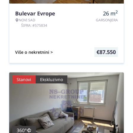
2
Bulevar Evrope
26
m
NOVI SAD
GARSONJERA
ŠIFRA: #575834
€
87.550
Više o nekretnini >
Stanovi
Ekskluzivno
360°