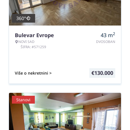
360°
2
Bulevar Evrope
43
m
NOVI SAD
DVOSOBAN
ŠIFRA: #571259
€
130.000
Više o nekretnini >
Stanovi