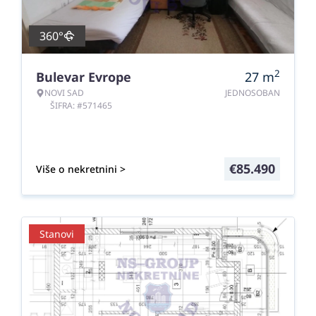
360°
2
Bulevar Evrope
27
m
NOVI SAD
JEDNOSOBAN
ŠIFRA: #571465
€
85.490
Više o nekretnini >
Stanovi