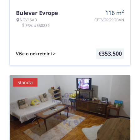
2
Bulevar Evrope
116
m
NOVI SAD
ČETVOROSOBAN
ŠIFRA: #558239
€
353.500
Više o nekretnini >
Stanovi