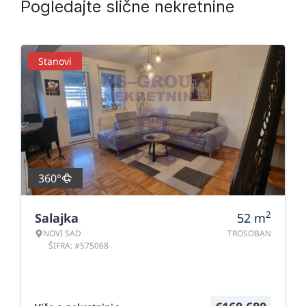
Pogledajte slične nekretnine
Stanovi
360°
2
Salajka
52
m
NOVI SAD
TROSOBAN
ŠIFRA: #575068