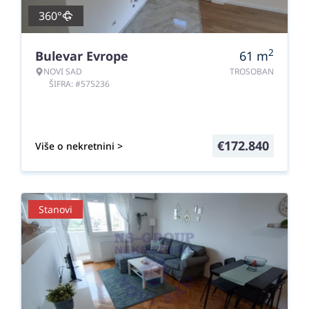
360°
2
Bulevar Evrope
61
m
NOVI SAD
TROSOBAN
ŠIFRA: #575236
€
172.840
Više o nekretnini >
Stanovi