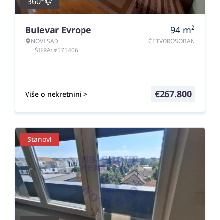
360°
2
Bulevar Evrope
94
m
NOVI SAD
ČETVOROSOBAN
ŠIFRA: #575406
€
267.800
Više o nekretnini >
Stanovi