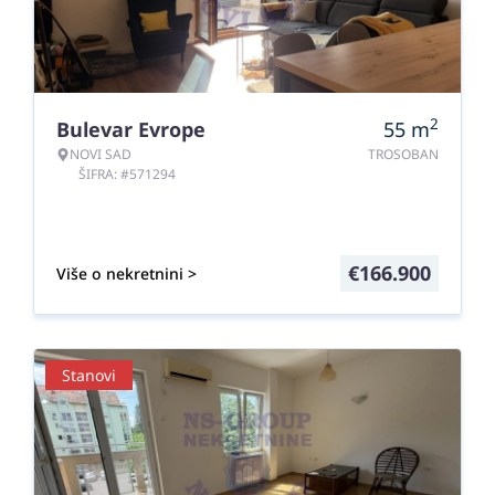
2
Bulevar Evrope
55
m
NOVI SAD
TROSOBAN
ŠIFRA: #571294
€
166.900
Više o nekretnini >
Stanovi