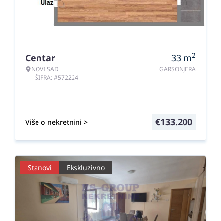
2
Centar
33
m
NOVI SAD
GARSONJERA
ŠIFRA: #572224
€
133.200
Više o nekretnini >
Stanovi
Ekskluzivno