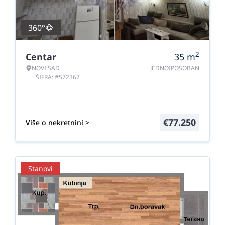
360°
2
Centar
35
m
NOVI SAD
JEDNOIPOSOBAN
ŠIFRA: #572367
€
77.250
Više o nekretnini >
Stanovi