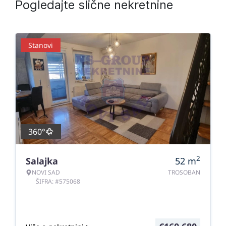
Pogledajte slične nekretnine
Stanovi
360°
2
Salajka
52
m
NOVI SAD
TROSOBAN
ŠIFRA: #575068