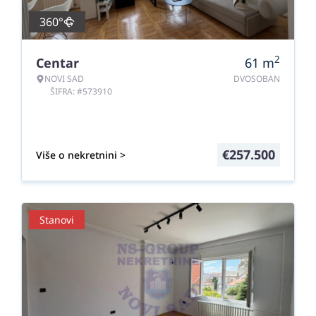
360°
2
Centar
61
m
NOVI SAD
DVOSOBAN
ŠIFRA: #573910
€
257.500
Više o nekretnini >
Stanovi