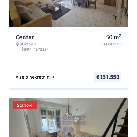
2
Centar
50
m
NOVI SAD
TROSOBAN
ŠIFRA: #572237
€
131.550
Više o nekretnini >
Stanovi