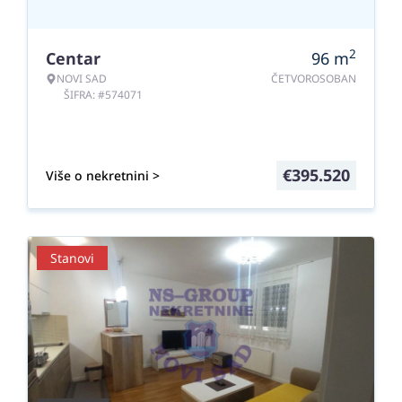
2
Centar
96
m
NOVI SAD
ČETVOROSOBAN
ŠIFRA: #574071
€
395.520
Više o nekretnini >
Stanovi