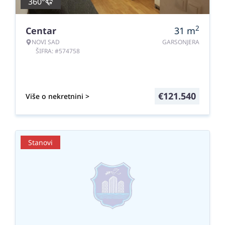
360°
2
Centar
31
m
NOVI SAD
GARSONJERA
ŠIFRA: #574758
€
121.540
Više o nekretnini >
Stanovi