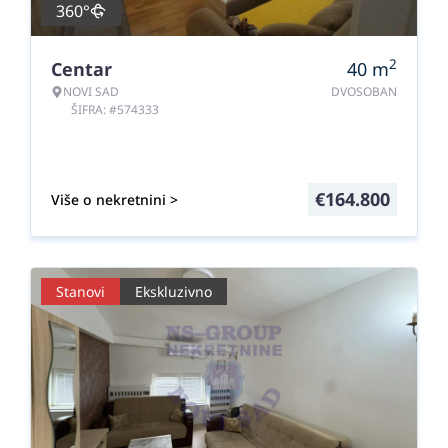
360°
2
Centar
40
m
NOVI SAD
DVOSOBAN
ŠIFRA: #574333
€
164.800
Više o nekretnini >
Stanovi
Ekskluzivno