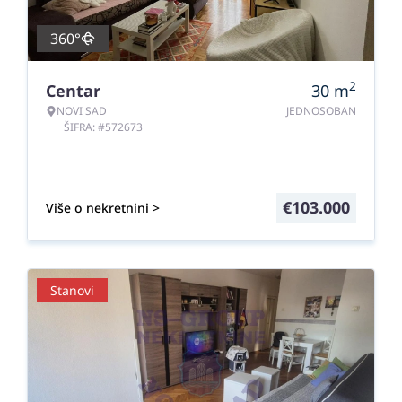
360°
2
Centar
30
m
NOVI SAD
JEDNOSOBAN
ŠIFRA: #572673
€
103.000
Više o nekretnini >
Stanovi