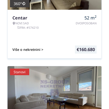
360°
2
Centar
52
m
NOVI SAD
DVOIPOSOBAN
ŠIFRA: #574210
€
160.680
Više o nekretnini >
Stanovi