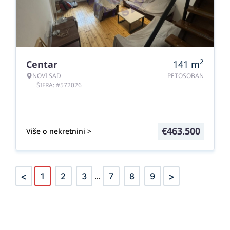
2
Centar
141
m
NOVI SAD
PETOSOBAN
ŠIFRA: #572026
€
463.500
Više o nekretnini >
<
>
1
2
3
...
7
8
9