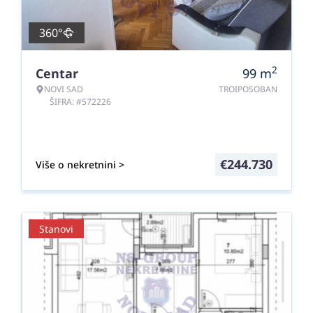
360°
2
Centar
99
m
NOVI SAD
TROIPOSOBAN
ŠIFRA: #572226
€
244.730
Više o nekretnini >
Stanovi