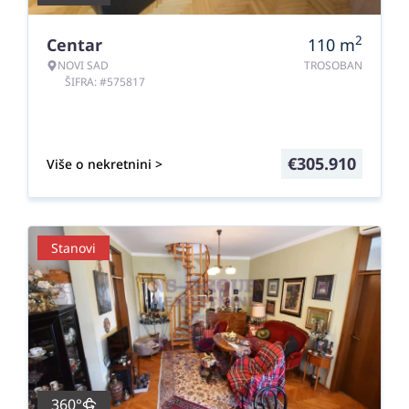
2
Centar
110
m
NOVI SAD
TROSOBAN
ŠIFRA: #575817
€
305.910
Više o nekretnini >
Stanovi
360°