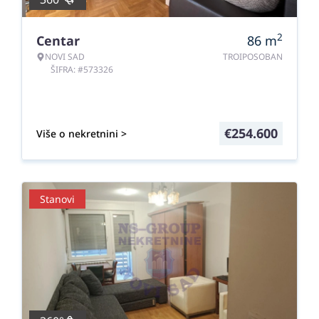
2
Centar
86
m
NOVI SAD
TROIPOSOBAN
ŠIFRA: #573326
€
254.600
Više o nekretnini >
Stanovi