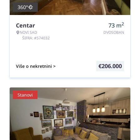
360°
2
Centar
73
m
NOVI SAD
DVOSOBAN
ŠIFRA: #574032
€
206.000
Više o nekretnini >
Stanovi