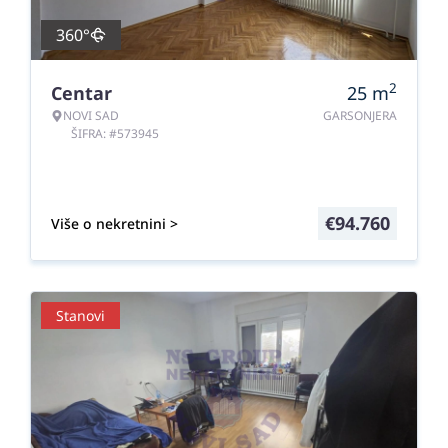
360°
2
Centar
25
m
NOVI SAD
GARSONJERA
ŠIFRA: #573945
€
94.760
Više o nekretnini >
Stanovi