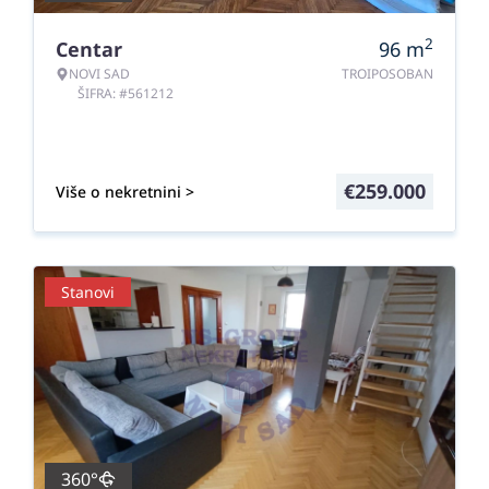
2
Centar
96
m
NOVI SAD
TROIPOSOBAN
ŠIFRA: #561212
€
259.000
Više o nekretnini >
Stanovi
360°