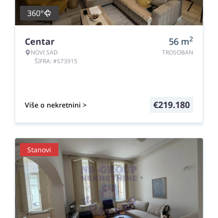
360°
2
Centar
56
m
NOVI SAD
TROSOBAN
ŠIFRA: #573915
€
219.180
Više o nekretnini >
Stanovi