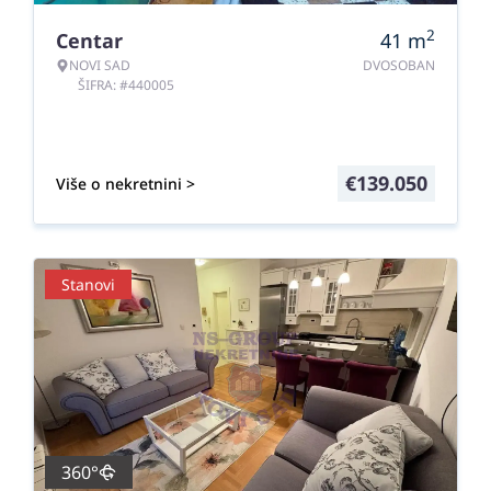
2
Centar
41
m
NOVI SAD
DVOSOBAN
ŠIFRA: #440005
€
139.050
Više o nekretnini >
Stanovi
360°