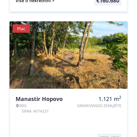
€
160.680
Više o nekretnini >
Plac
2
Manastir Hopovo
1.121
m
IRIG
GRAĐEVINSKO ZEMLJIŠTE
ŠIFRA: #574237