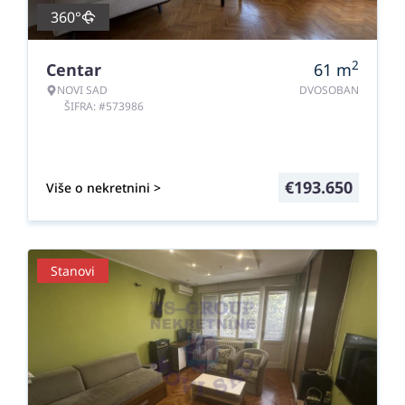
360°
2
Centar
61
m
NOVI SAD
DVOSOBAN
ŠIFRA: #573986
€
193.650
Više o nekretnini >
Stanovi