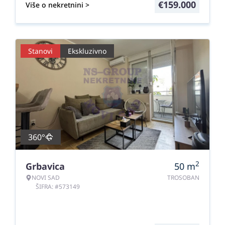
€
159.000
Više o nekretnini >
Stanovi
Ekskluzivno
360°
2
Grbavica
50
m
NOVI SAD
TROSOBAN
ŠIFRA: #573149