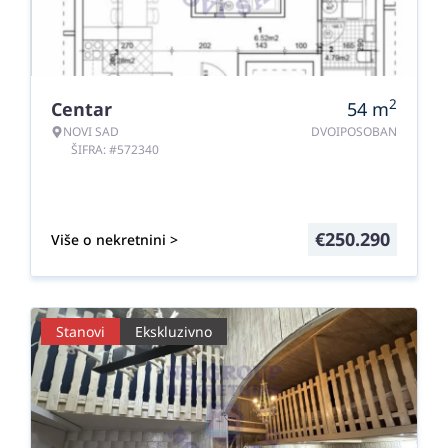
2
Centar
54
m
NOVI SAD
DVOIPOSOBAN
ŠIFRA: #572340
€
250.290
Više o nekretnini >
Stanovi
Ekskluzivno