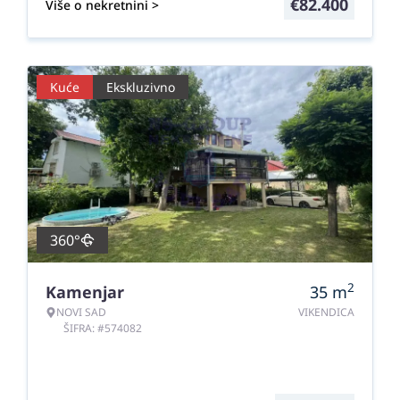
€
82.400
Više o nekretnini >
Kuće
Ekskluzivno
360°
2
Kamenjar
35
m
NOVI SAD
VIKENDICA
ŠIFRA: #574082