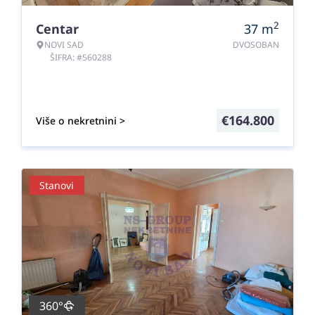
2
Centar
37
m
NOVI SAD
DVOSOBAN
ŠIFRA: #560288
€
164.800
Više o nekretnini >
Stanovi
360°