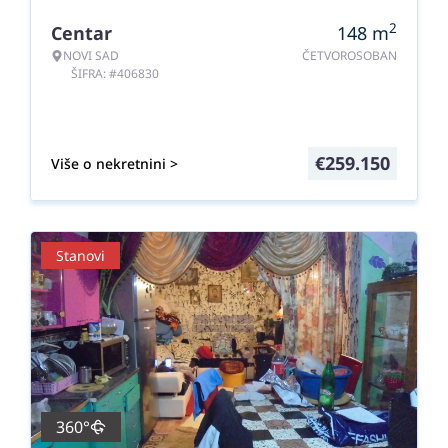
2
Centar
148
m
NOVI SAD
ČETVOROSOBAN
ŠIFRA: #406830
€
259.150
Više o nekretnini >
Stanovi
360°