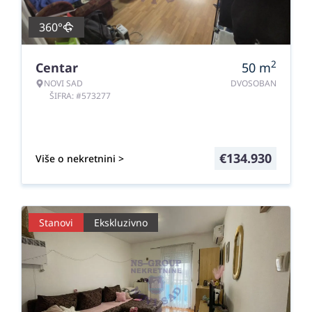
360°
2
Centar
50
m
NOVI SAD
DVOSOBAN
ŠIFRA: #573277
€
134.930
Više o nekretnini >
Stanovi
Ekskluzivno