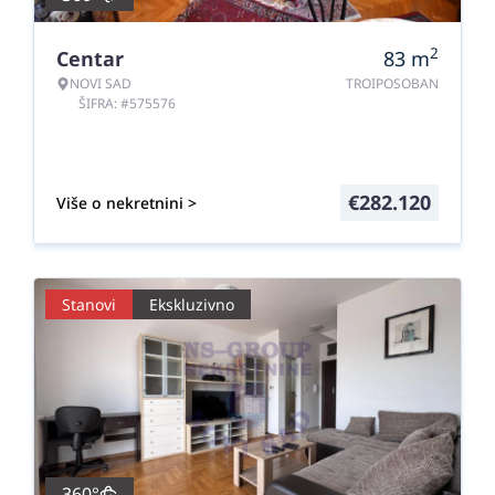
2
Centar
83
m
NOVI SAD
TROIPOSOBAN
ŠIFRA: #575576
€
282.120
Više o nekretnini >
Stanovi
Ekskluzivno
360°