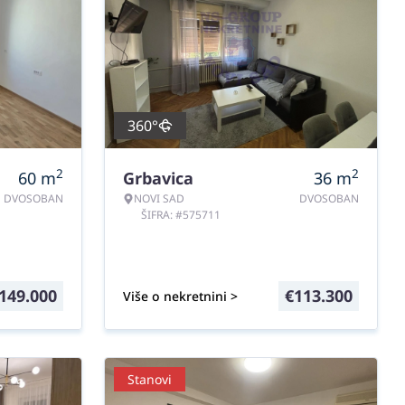
360°
2
2
60
m
Grbavica
36
m
DVOSOBAN
NOVI SAD
DVOSOBAN
ŠIFRA: #575711
149.000
€
113.300
Više o nekretnini >
Stanovi