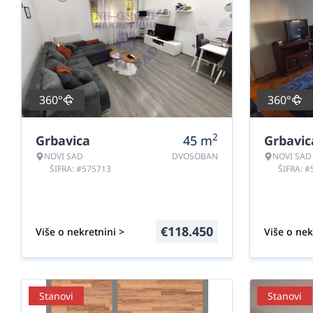
360°
360°
2
Grbavica
45
m
Grbavic
NOVI SAD
DVOSOBAN
NOVI SAD
ŠIFRA: #575713
ŠIFRA: 
€
118.450
Više o nekretnini >
Više o nek
Stanovi
Stanovi