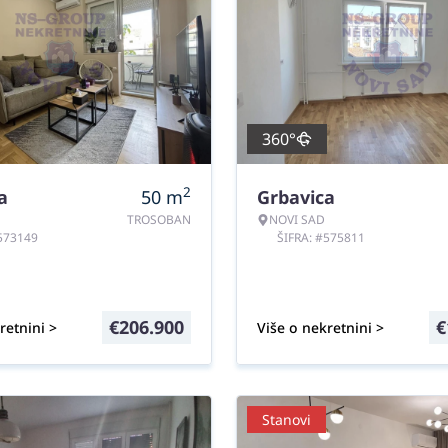
360°
2
a
50
m
Grbavica
TROSOBAN
NOVI SAD
#573149
ŠIFRA: #575811
€
206.900
€
retnini >
Više o nekretnini >
Stanovi