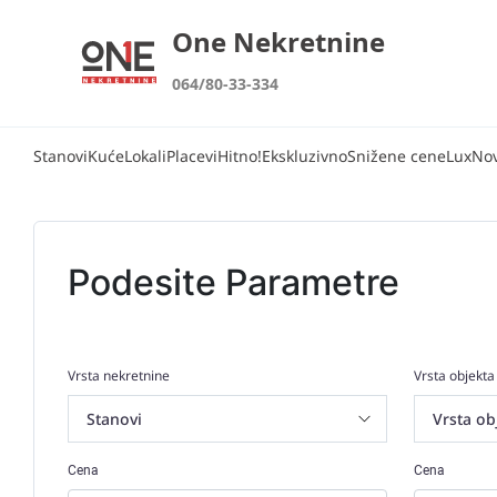
One Nekretnine
064/80-33-334
Stanovi
Kuće
Lokali
Placevi
Hitno!
Ekskluzivno
Snižene cene
Lux
No
Podesite Parametre
Vrsta nekretnine
Vrsta objekta
Cena
Cena