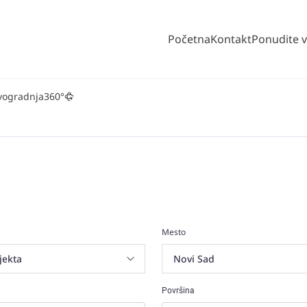
Početna
Kontakt
Ponudite 
vogradnja
360°
Mesto
Površina