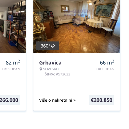
360°
2
2
82
m
Grbavica
66
m
TROSOBAN
NOVI SAD
TROSOBAN
ŠIFRA: #573633
266.000
€
200.850
Više o nekretnini >