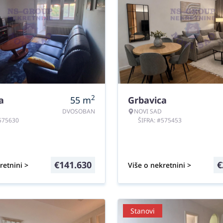
2
a
55
m
Grbavica
DVOSOBAN
NOVI SAD
#575630
ŠIFRA: #575453
€
141.630
€
retnini >
Više o nekretnini >
Stanovi