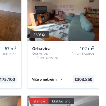
360°
2
2
67
m
Grbavica
102
m
TROSOBAN
NOVI SAD
ČETVOROSOBAN
ŠIFRA: #575026
175.100
€
303.850
Više o nekretnini >
Stanovi
Ekskluzivno