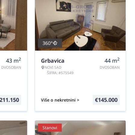
360°
2
2
43
m
Grbavica
44
m
DVOSOBAN
NOVI SAD
DVOSOBAN
ŠIFRA: #575549
211.150
€
145.000
Više o nekretnini >
Stanovi