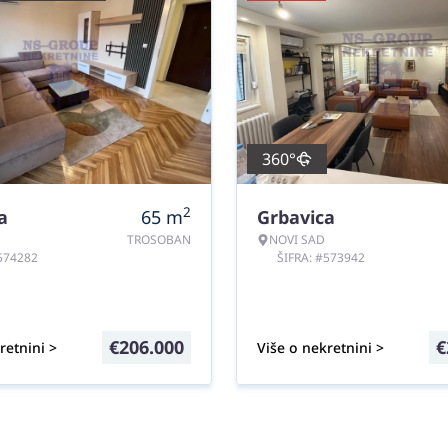
360°
2
a
65
m
Grbavica
TROSOBAN
NOVI SAD
#574282
ŠIFRA: #573942
€
206.000
€
retnini >
Više o nekretnini >