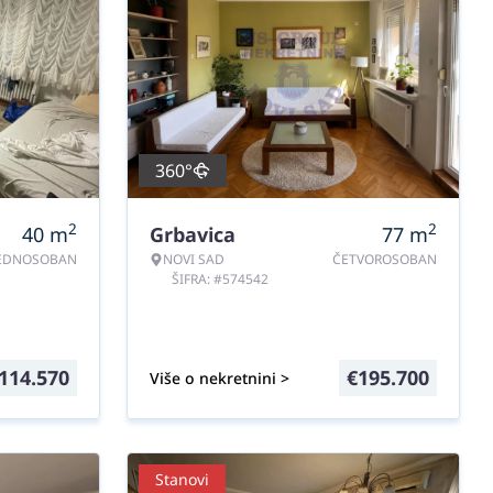
360°
2
2
40
m
Grbavica
77
m
EDNOSOBAN
NOVI SAD
ČETVOROSOBAN
ŠIFRA: #574542
114.570
€
195.700
Više o nekretnini >
Stanovi