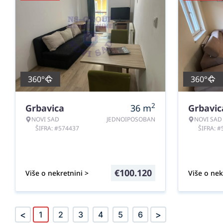
360°
360°
2
Grbavica
36
m
Grbavic
NOVI SAD
JEDNOIPOSOBAN
NOVI SAD
ŠIFRA: #574437
ŠIFRA: 
€
100.120
Više o nekretnini >
Više o nek
<
>
1
2
3
4
5
6