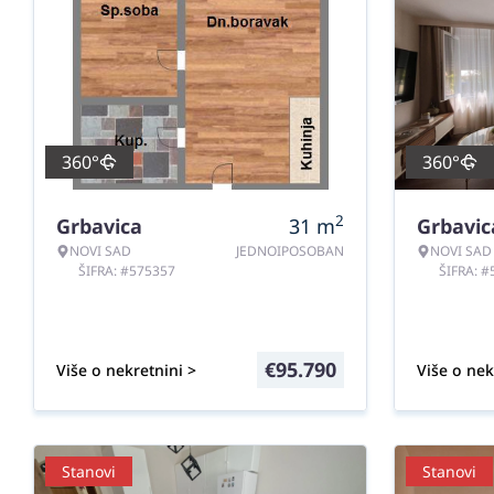
360°
360°
2
Grbavica
31
m
Grbavic
NOVI SAD
JEDNOIPOSOBAN
NOVI SAD
ŠIFRA: #575357
ŠIFRA: 
€
95.790
Više o nekretnini >
Više o nek
Stanovi
Stanovi