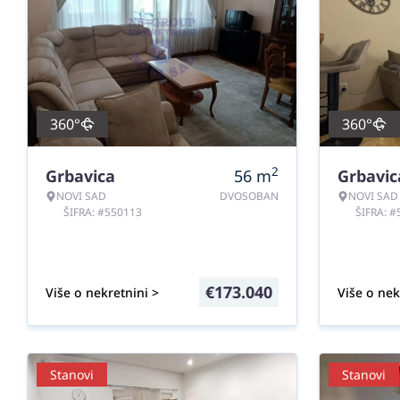
360°
360°
2
Grbavica
56
m
Grbavic
NOVI SAD
DVOSOBAN
NOVI SAD
ŠIFRA: #550113
ŠIFRA: 
€
173.040
Više o nekretnini >
Više o nek
Stanovi
Stanovi