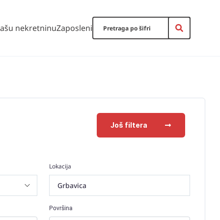
vašu nekretninu
Zaposleni
Još filtera
Lokacija
Grbavica
Površina