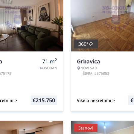
360°
2
a
71
m
Grbavica
TROSOBAN
NOVI SAD
#575175
ŠIFRA: #575353
€
215.750
€
retnini >
Više o nekretnini >
Stanovi