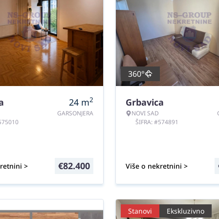
360°
2
a
24
m
Grbavica
GARSONJERA
NOVI SAD
#575010
ŠIFRA: #574891
€
82.400
retnini >
Više o nekretnini >
Stanovi
Ekskluzivno