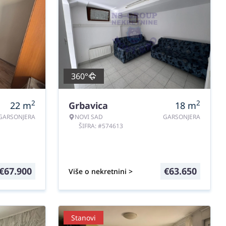
360°
2
2
22
m
Grbavica
18
m
GARSONJERA
NOVI SAD
GARSONJERA
ŠIFRA: #574613
€
67.900
€
63.650
Više o nekretnini >
Stanovi