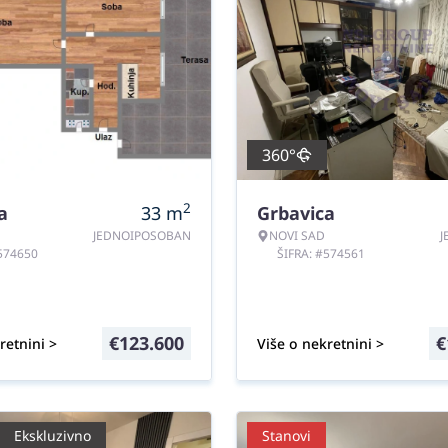
360°
2
a
33
m
Grbavica
JEDNOIPOSOBAN
NOVI SAD
J
#574650
ŠIFRA: #574561
€
123.600
€
retnini >
Više o nekretnini >
Ekskluzivno
Stanovi