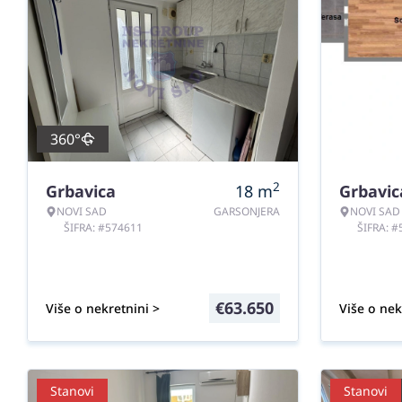
360°
2
Grbavica
18
m
Grbavic
NOVI SAD
GARSONJERA
NOVI SAD
ŠIFRA: #574611
ŠIFRA: 
€
63.650
Više o nekretnini >
Više o nek
Stanovi
Stanovi