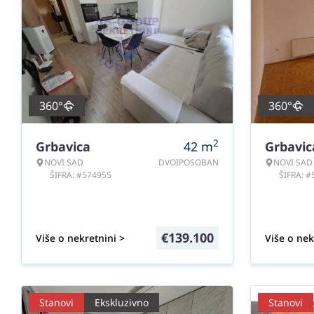
360°
360°
2
Grbavica
42
m
Grbavic
NOVI SAD
DVOIPOSOBAN
NOVI SAD
ŠIFRA: #574955
ŠIFRA: 
€
139.100
Više o nekretnini >
Više o nek
Stanovi
Ekskluzivno
Stanovi