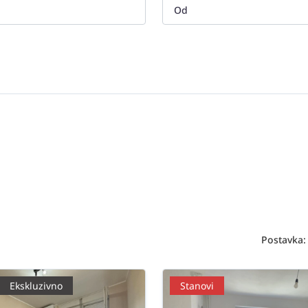
Postavka:
Ekskluzivno
Stanovi