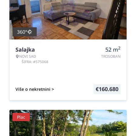
360°
2
Salajka
52
m
NOVI SAD
TROSOBAN
ŠIFRA: #575068
€
160.680
Više o nekretnini >
Plac