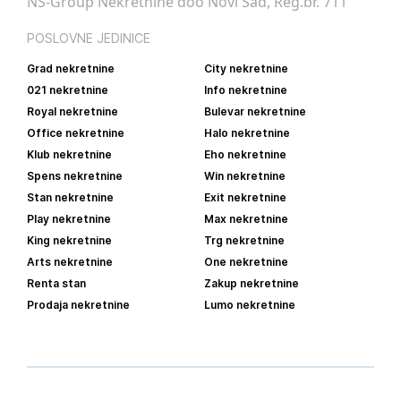
NS-Group Nekretnine doo Novi Sad, Reg.br. 711
POSLOVNE JEDINICE
Grad nekretnine
City nekretnine
021 nekretnine
Info nekretnine
Royal nekretnine
Bulevar nekretnine
Office nekretnine
Halo nekretnine
Klub nekretnine
Eho nekretnine
Spens nekretnine
Win nekretnine
Stan nekretnine
Exit nekretnine
Play nekretnine
Max nekretnine
King nekretnine
Trg nekretnine
Arts nekretnine
One nekretnine
Renta stan
Zakup nekretnine
Prodaja nekretnine
Lumo nekretnine