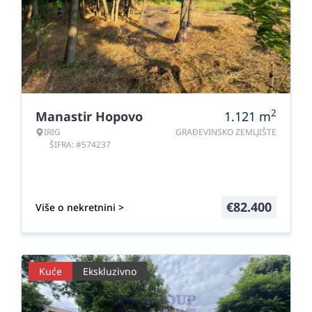
2
Manastir Hopovo
1.121
m
IRIG
GRAĐEVINSKO ZEMLJIŠTE
ŠIFRA: #574237
€
82.400
Više o nekretnini >
Kuće
Ekskluzivno