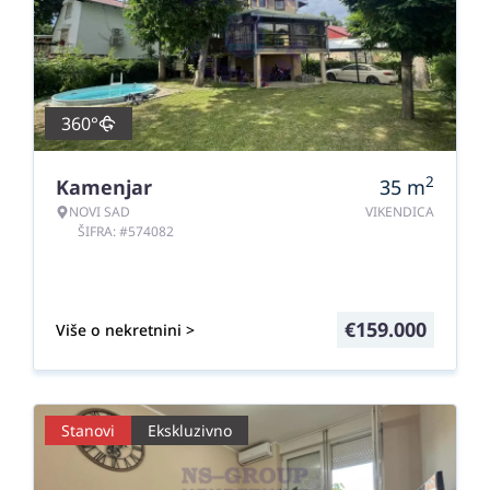
360°
2
Kamenjar
35
m
NOVI SAD
VIKENDICA
ŠIFRA: #574082
€
159.000
Više o nekretnini >
Stanovi
Ekskluzivno