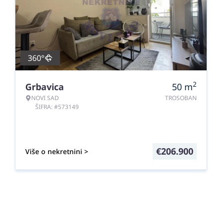
360°
2
Grbavica
50
m
NOVI SAD
TROSOBAN
ŠIFRA: #573149
€
206.900
Više o nekretnini >