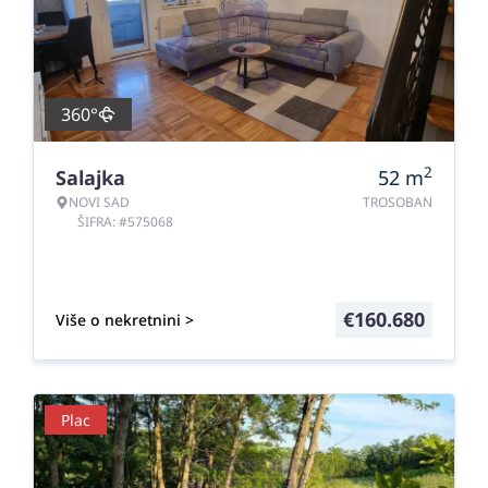
360°
2
Salajka
52
m
NOVI SAD
TROSOBAN
ŠIFRA: #575068
€
160.680
Više o nekretnini >
Plac