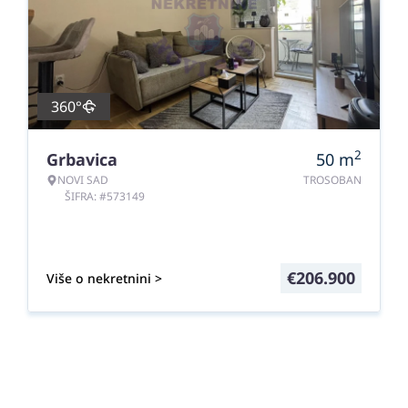
360°
2
Grbavica
50
m
NOVI SAD
TROSOBAN
ŠIFRA: #573149
€
206.900
Više o nekretnini >