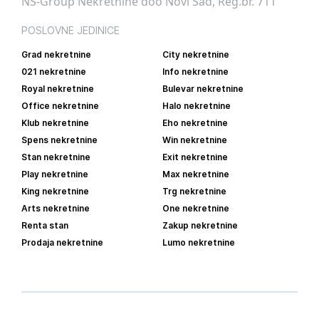
NS-Group Nekretnine doo Novi Sad, Reg.br. 711
POSLOVNE JEDINICE
Grad nekretnine
City nekretnine
021 nekretnine
Info nekretnine
Royal nekretnine
Bulevar nekretnine
Office nekretnine
Halo nekretnine
Klub nekretnine
Eho nekretnine
Spens nekretnine
Win nekretnine
Stan nekretnine
Exit nekretnine
Play nekretnine
Max nekretnine
King nekretnine
Trg nekretnine
Arts nekretnine
One nekretnine
Renta stan
Zakup nekretnine
Prodaja nekretnine
Lumo nekretnine