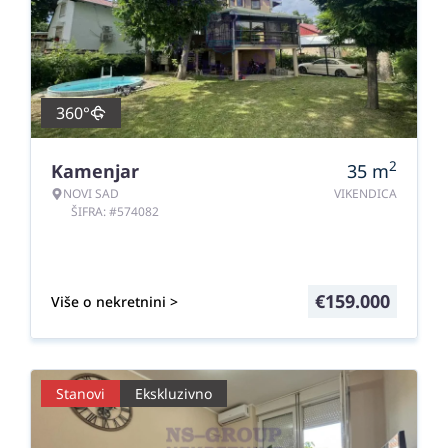
360°
2
Kamenjar
35
m
NOVI SAD
VIKENDICA
ŠIFRA: #574082
€
159.000
Više o nekretnini >
Stanovi
Ekskluzivno