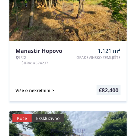
2
Manastir Hopovo
1.121
m
IRIG
GRAĐEVINSKO ZEMLJIŠTE
ŠIFRA: #574237
€
82.400
Više o nekretnini >
Kuće
Ekskluzivno