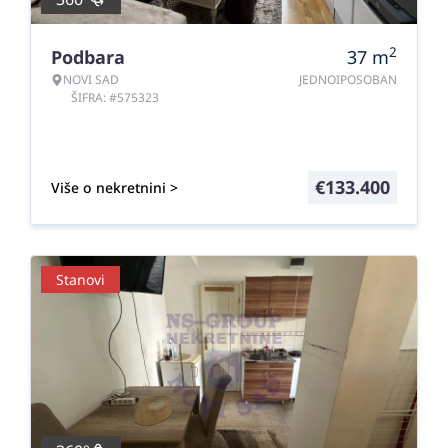
2
Podbara
37
m
NOVI SAD
JEDNOIPOSOBAN
ŠIFRA: #575323
€
133.400
Više o nekretnini >
Stanovi