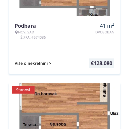
2
Podbara
41
m
NOVI SAD
DVOSOBAN
ŠIFRA: #574086
€
128.080
Više o nekretnini >
Stanovi