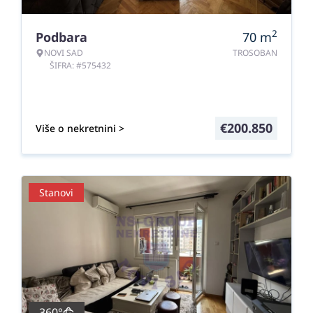
2
Podbara
70
m
NOVI SAD
TROSOBAN
ŠIFRA: #575432
€
200.850
Više o nekretnini >
Stanovi
360°