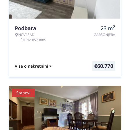
2
Podbara
23
m
NOVI SAD
GARSONJERA
ŠIFRA: #573885
€
60.770
Više o nekretnini >
Stanovi