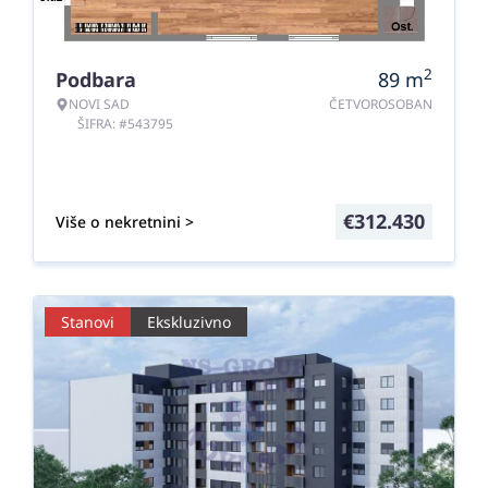
2
Podbara
89
m
NOVI SAD
ČETVOROSOBAN
ŠIFRA: #543795
€
312.430
Više o nekretnini >
Stanovi
Ekskluzivno