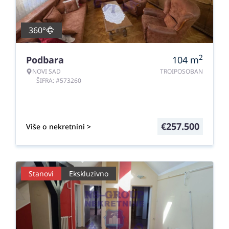
360°
2
Podbara
104
m
NOVI SAD
TROIPOSOBAN
ŠIFRA: #573260
€
257.500
Više o nekretnini >
Stanovi
Ekskluzivno