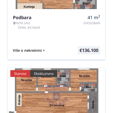
2
Podbara
41
m
NOVI SAD
DVOSOBAN
ŠIFRA: #574649
€
136.100
Više o nekretnini >
Stanovi
Ekskluzivno