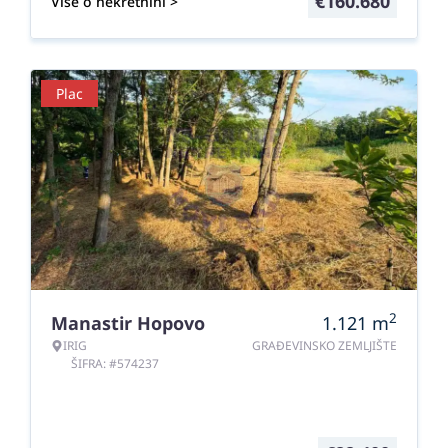
€
160.680
Više o nekretnini >
Plac
2
Manastir Hopovo
1.121
m
IRIG
GRAĐEVINSKO ZEMLJIŠTE
ŠIFRA: #574237