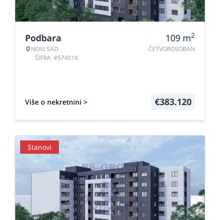
2
Podbara
109
m
NOVI SAD
ČETVOROSOBAN
ŠIFRA: #574518
€
383.120
Više o nekretnini >
Stanovi