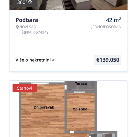
360°
2
Podbara
42
m
NOVI SAD
JEDNOIPOSOBAN
ŠIFRA: #574949
€
139.050
Više o nekretnini >
Stanovi