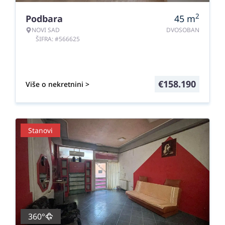
2
Podbara
45
m
NOVI SAD
DVOSOBAN
ŠIFRA: #566625
€
158.190
Više o nekretnini >
Stanovi
360°