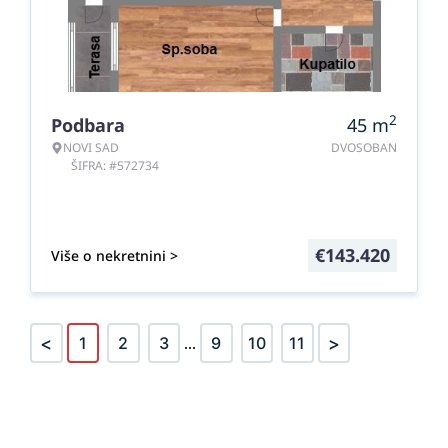
2
Podbara
45
m
NOVI SAD
DVOSOBAN
ŠIFRA: #572734
€
143.420
Više o nekretnini >
<
>
1
2
3
...
9
10
11