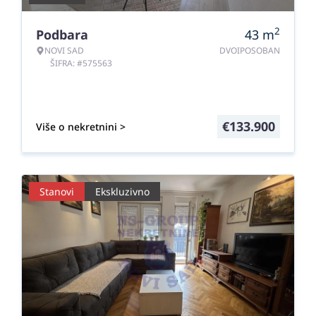
2
Podbara
43
m
NOVI SAD
DVOIPOSOBAN
ŠIFRA: #575563
€
133.900
Više o nekretnini >
Stanovi
Ekskluzivno