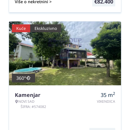
€
82.400
Više o nekretnini >
Kuće
Ekskluzivno
360°
2
Kamenjar
35
m
NOVI SAD
VIKENDICA
ŠIFRA: #574082