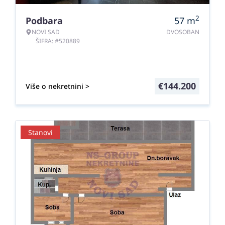
2
Podbara
57
m
NOVI SAD
DVOSOBAN
ŠIFRA: #520889
€
144.200
Više o nekretnini >
Stanovi