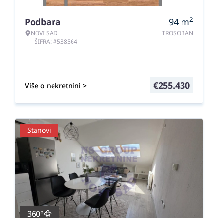
2
Podbara
94
m
NOVI SAD
TROSOBAN
ŠIFRA: #538564
€
255.430
Više o nekretnini >
Stanovi
360°