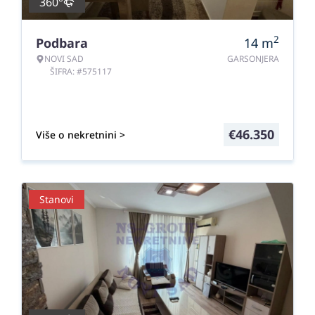
360°
2
Podbara
14
m
NOVI SAD
GARSONJERA
ŠIFRA: #575117
€
46.350
Više o nekretnini >
Stanovi