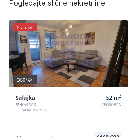
Pogledajte slične nekretnine
Stanovi
360°
2
Salajka
52
m
NOVI SAD
TROSOBAN
ŠIFRA: #575068