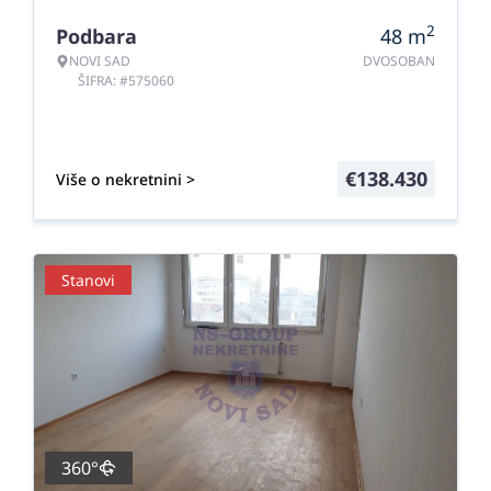
2
Podbara
48
m
NOVI SAD
DVOSOBAN
ŠIFRA: #575060
€
138.430
Više o nekretnini >
Stanovi
360°