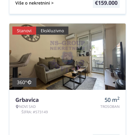
€
159.000
Više o nekretnini >
Stanovi
Ekskluzivno
360°
2
Grbavica
50
m
NOVI SAD
TROSOBAN
ŠIFRA: #573149