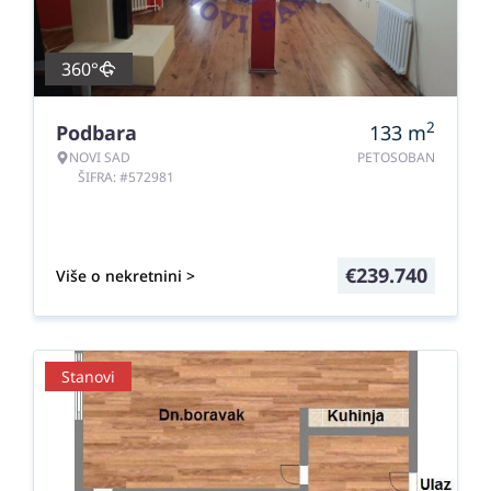
360°
2
Podbara
133
m
NOVI SAD
PETOSOBAN
ŠIFRA: #572981
€
239.740
Više o nekretnini >
Stanovi