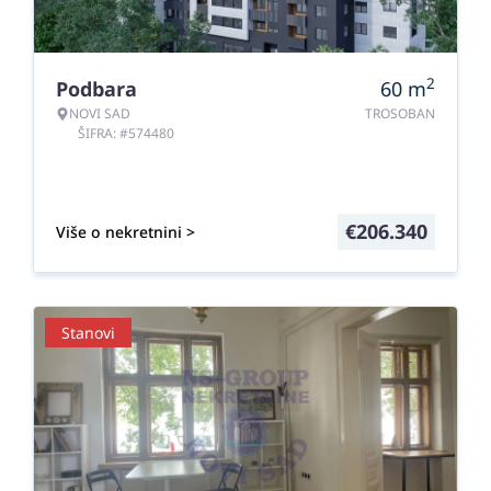
2
Podbara
60
m
NOVI SAD
TROSOBAN
ŠIFRA: #574480
€
206.340
Više o nekretnini >
Stanovi