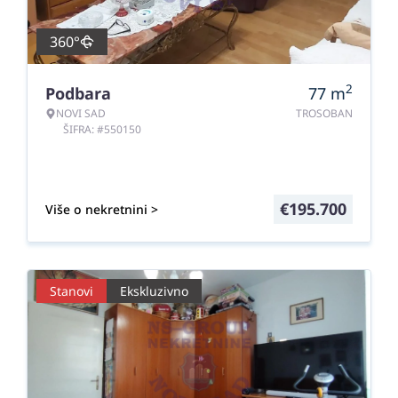
360°
2
Podbara
77
m
NOVI SAD
TROSOBAN
ŠIFRA: #550150
€
195.700
Više o nekretnini >
Stanovi
Ekskluzivno