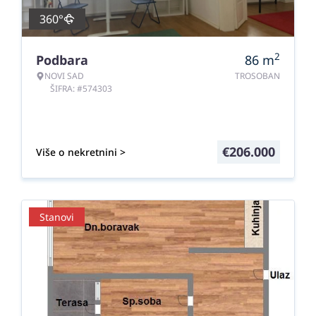
360°
2
Podbara
86
m
NOVI SAD
TROSOBAN
ŠIFRA: #574303
€
206.000
Više o nekretnini >
Stanovi