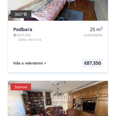
360°
2
Podbara
25
m
NOVI SAD
GARSONJERA
ŠIFRA: #573174
€
87.550
Više o nekretnini >
Stanovi