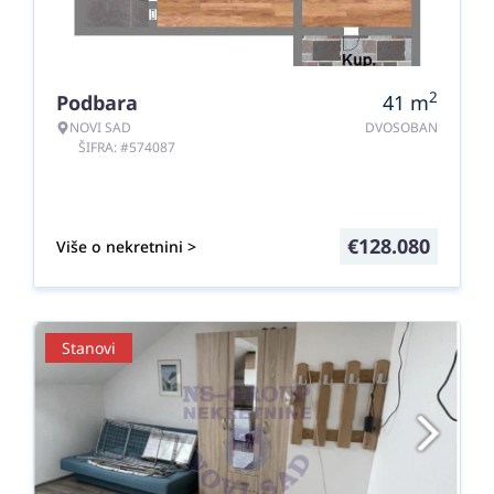
2
Podbara
41
m
NOVI SAD
DVOSOBAN
ŠIFRA: #574087
€
128.080
Više o nekretnini >
Stanovi