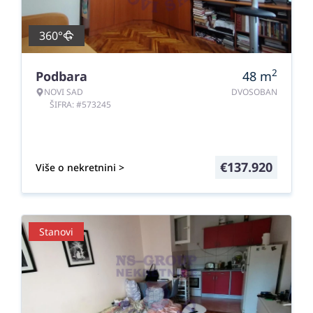
360°
2
Podbara
48
m
NOVI SAD
DVOSOBAN
ŠIFRA: #573245
€
137.920
Više o nekretnini >
Stanovi