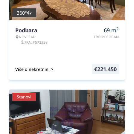
360°
2
Podbara
69
m
NOVI SAD
TROIPOSOBAN
ŠIFRA: #573338
€
221.450
Više o nekretnini >
Stanovi