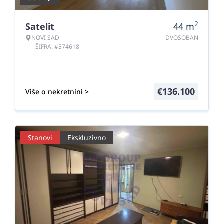
2
Satelit
44
m
NOVI SAD
DVOSOBAN
ŠIFRA: #574618
€
136.100
Više o nekretnini >
Stanovi
Ekskluzivno