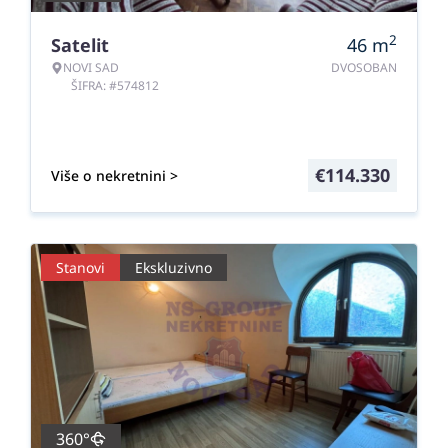
2
Satelit
46
m
NOVI SAD
DVOSOBAN
ŠIFRA: #574812
€
114.330
Više o nekretnini >
Stanovi
Ekskluzivno
360°