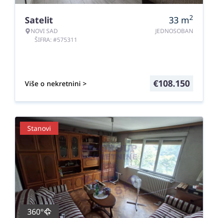
2
Satelit
33
m
NOVI SAD
JEDNOSOBAN
ŠIFRA: #575311
€
108.150
Više o nekretnini >
Stanovi
360°