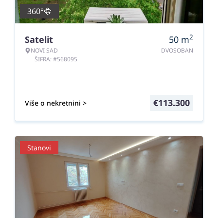
360°
2
Satelit
50
m
NOVI SAD
DVOSOBAN
ŠIFRA: #568095
€
113.300
Više o nekretnini >
Stanovi