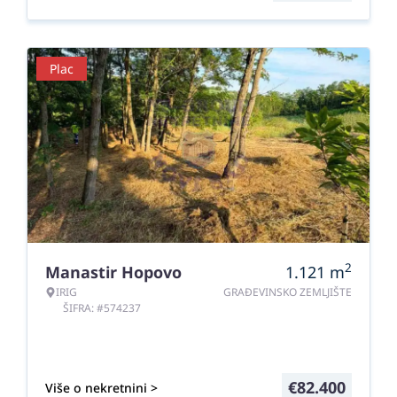
Plac
2
Manastir Hopovo
1.121
m
IRIG
GRAĐEVINSKO ZEMLJIŠTE
ŠIFRA: #574237
€
82.400
Više o nekretnini >