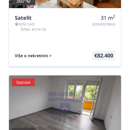
360°
2
Satelit
31
m
NOVI SAD
JEDNOSOBAN
ŠIFRA: #574138
€
82.400
Više o nekretnini >
Stanovi