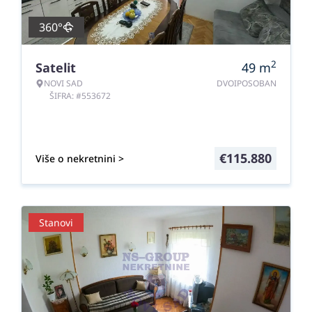
360°
2
Satelit
49
m
NOVI SAD
DVOIPOSOBAN
ŠIFRA: #553672
€
115.880
Više o nekretnini >
Stanovi