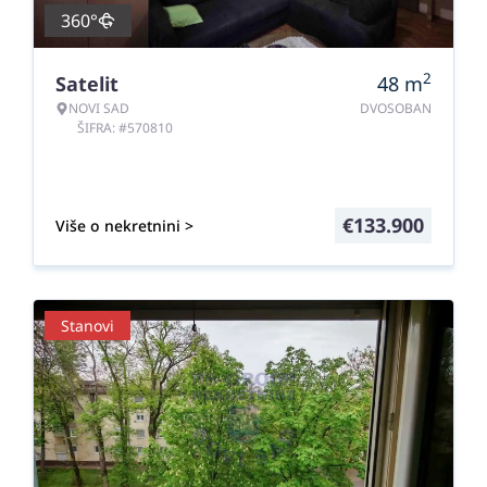
360°
2
Satelit
48
m
NOVI SAD
DVOSOBAN
ŠIFRA: #570810
€
133.900
Više o nekretnini >
Stanovi