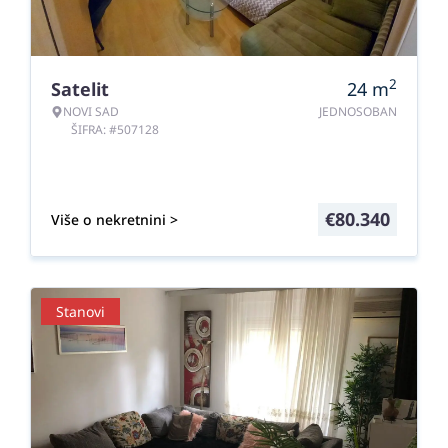
2
Satelit
24
m
NOVI SAD
JEDNOSOBAN
ŠIFRA: #507128
€
80.340
Više o nekretnini >
Stanovi