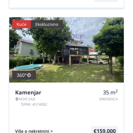
Kuće
Ekskluzivno
360°
2
Kamenjar
35
m
NOVI SAD
VIKENDICA
ŠIFRA: #574082
€
159.000
Više o nekretnini >