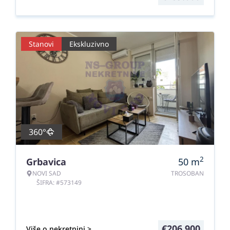
Stanovi
Ekskluzivno
360°
2
Grbavica
50
m
NOVI SAD
TROSOBAN
ŠIFRA: #573149
€
206.900
Više o nekretnini >