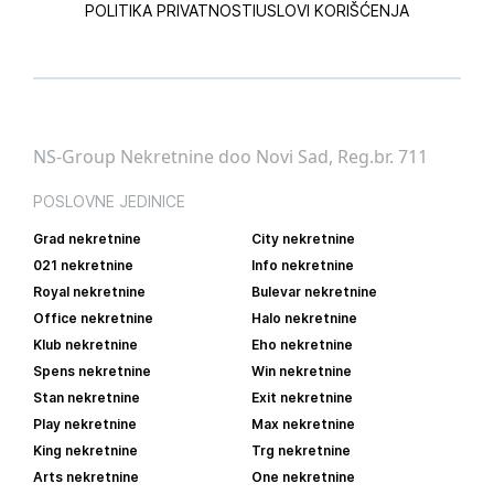
POLITIKA PRIVATNOSTI
USLOVI KORIŠĆENJA
NS-Group Nekretnine doo Novi Sad, Reg.br. 711
POSLOVNE JEDINICE
Grad nekretnine
City nekretnine
021 nekretnine
Info nekretnine
Royal nekretnine
Bulevar nekretnine
Office nekretnine
Halo nekretnine
Klub nekretnine
Eho nekretnine
Spens nekretnine
Win nekretnine
Stan nekretnine
Exit nekretnine
Play nekretnine
Max nekretnine
King nekretnine
Trg nekretnine
Arts nekretnine
One nekretnine