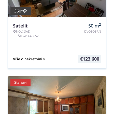
360°
2
Satelit
50
m
NOVI SAD
DVOSOBAN
ŠIFRA: #456520
€
123.600
Više o nekretnini >
Stanovi