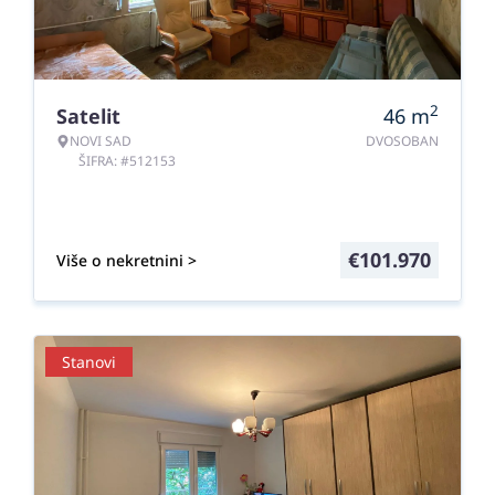
2
Satelit
46
m
NOVI SAD
DVOSOBAN
ŠIFRA: #512153
€
101.970
Više o nekretnini >
Stanovi