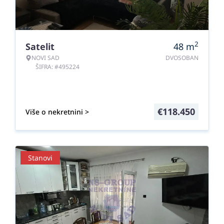
2
Satelit
48
m
NOVI SAD
DVOSOBAN
ŠIFRA: #495224
€
118.450
Više o nekretnini >
Stanovi