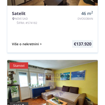
2
Satelit
46
m
NOVI SAD
DVOSOBAN
ŠIFRA: #574182
€
137.920
Više o nekretnini >
Stanovi