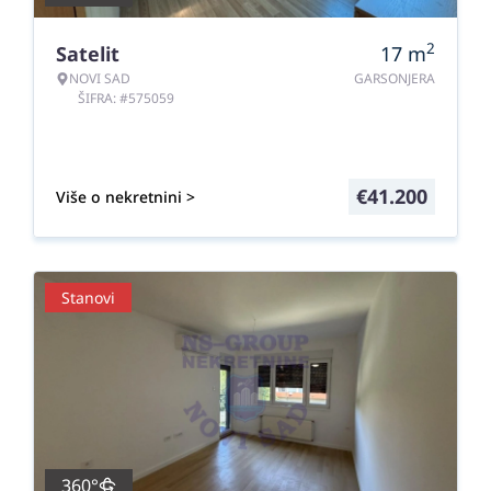
2
Satelit
17
m
NOVI SAD
GARSONJERA
ŠIFRA: #575059
€
41.200
Više o nekretnini >
Stanovi
360°