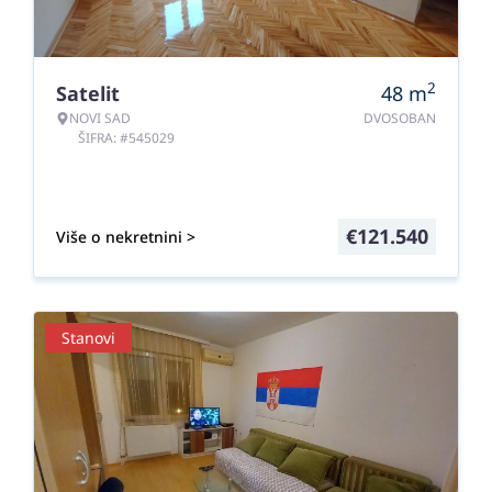
2
Satelit
48
m
NOVI SAD
DVOSOBAN
ŠIFRA: #545029
€
121.540
Više o nekretnini >
Stanovi