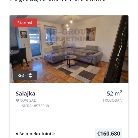
Stanovi
360°
2
Salajka
52
m
NOVI SAD
TROSOBAN
ŠIFRA: #575068
€
160.680
Više o nekretnini >