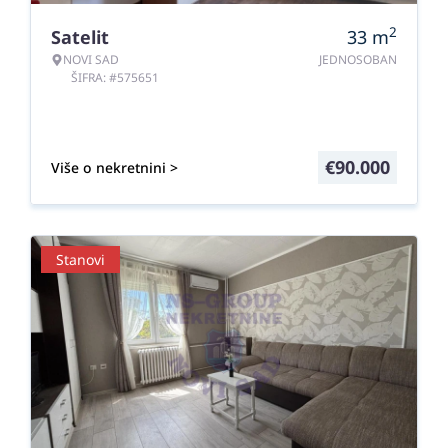
2
Satelit
33
m
NOVI SAD
JEDNOSOBAN
ŠIFRA: #575651
€
90.000
Više o nekretnini >
Stanovi