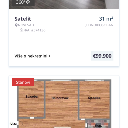
360°
2
Satelit
31
m
NOVI SAD
JEDNOIPOSOBAN
ŠIFRA: #574136
€
99.900
Više o nekretnini >
Stanovi