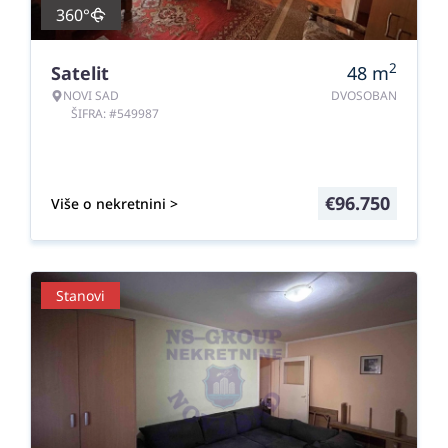
360°
2
Satelit
48
m
NOVI SAD
DVOSOBAN
ŠIFRA: #549987
€
96.750
Više o nekretnini >
Stanovi