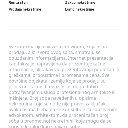
Renta stan
Zakup nekretnine
Prodaja nekretnine
Lumo nekretnine
Sve informacije u vezi sa imovinom, koja je na
prodaju, a iz izvora ovog sajta, smatraju se
pouzdanim informacijama. Internet prezentacija
kao takva je napravljena da prezentuje tačne
informacije, ali takav vid prezentovanja podložan je
greškama, propustima i promenama cena. Sve
površine objekata i zemlje koje se prodaju su
približne. Tačne dimenzije se mogu dobiti
potraživanjem usluga profesionalnog arhitekte ili
inžinjera. Broj soba navedenih u opisima
nekretnina koje se nude nije pravni zaključak.
Svaka osoba treba da se konsultuje sa sopstvenim
advokatom, arhitektom, da proceni tačan broj
soba u predmetnoj nekretnini, koje mogu da se
koriste legalno kao spavaće sobe.