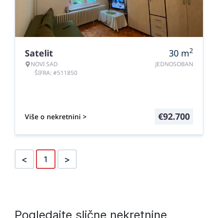
2
Satelit
30
m
NOVI SAD
JEDNOSOBAN
ŠIFRA: #511850
€
92.700
Više o nekretnini >
<
>
1
Pogledajte slične nekretnine