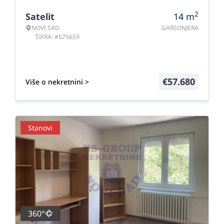
2
Satelit
14
m
NOVI SAD
GARSONJERA
ŠIFRA: #575659
€
57.680
Više o nekretnini >
Stanovi
360°