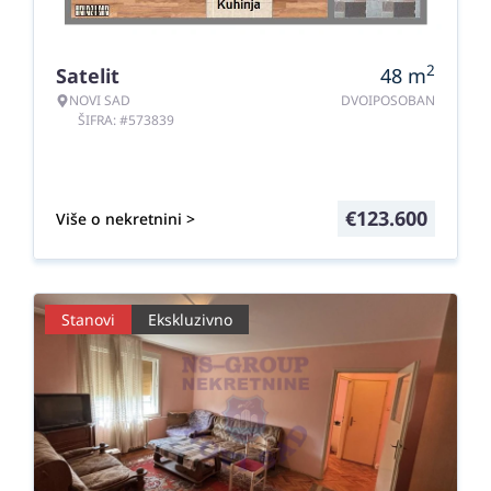
2
Satelit
48
m
NOVI SAD
DVOIPOSOBAN
ŠIFRA: #573839
€
123.600
Više o nekretnini >
Stanovi
Ekskluzivno