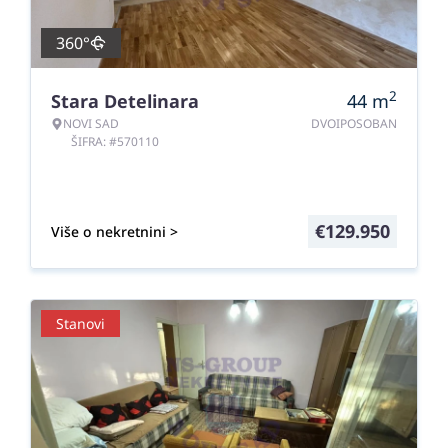
360°
2
Stara Detelinara
44
m
NOVI SAD
DVOIPOSOBAN
ŠIFRA: #570110
€
129.950
Više o nekretnini >
Stanovi