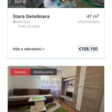
360°
2
Stara Detelinara
47
m
NOVI SAD
DVOIPOSOBAN
ŠIFRA: #573850
€
108.150
Više o nekretnini >
Stanovi
Ekskluzivno