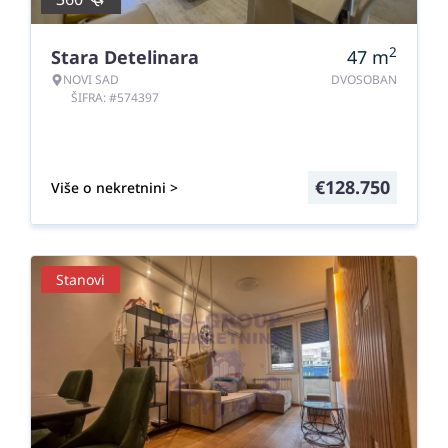
2
Stara Detelinara
47
m
NOVI SAD
DVOSOBAN
ŠIFRA: #574397
€
128.750
Više o nekretnini >
Stanovi