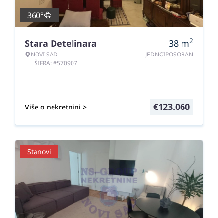
360°
2
Stara Detelinara
38
m
NOVI SAD
JEDNOIPOSOBAN
ŠIFRA: #570907
€
123.060
Više o nekretnini >
Stanovi