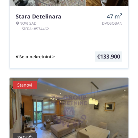
2
Stara Detelinara
47
m
NOVI SAD
DVOSOBAN
ŠIFRA: #574462
€
133.900
Više o nekretnini >
Stanovi
360°