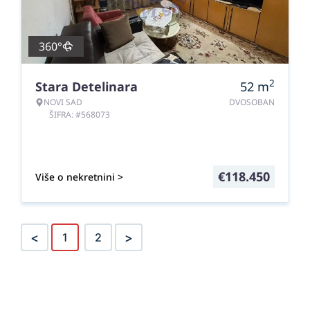
360°
2
Stara Detelinara
52
m
NOVI SAD
DVOSOBAN
ŠIFRA: #568073
€
118.450
Više o nekretnini >
<
>
1
2