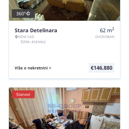
360°
2
Stara Detelinara
62
m
NOVI SAD
DVOSOBAN
ŠIFRA: #569462
€
146.880
Više o nekretnini >
Stanovi