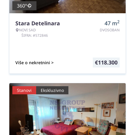
360°
2
Stara Detelinara
47
m
NOVI SAD
DVOSOBAN
ŠIFRA: #572846
€
118.300
Više o nekretnini >
Stanovi
Ekskluzivno