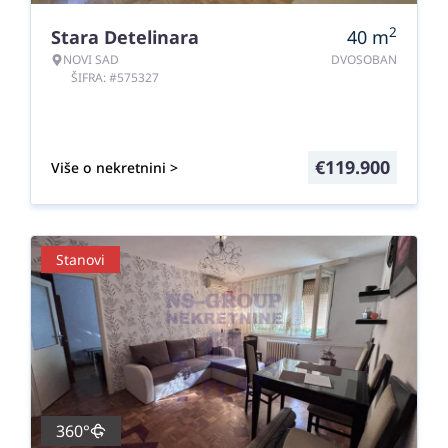
2
Stara Detelinara
40
m
NOVI SAD
DVOSOBAN
ŠIFRA: #575327
€
119.900
Više o nekretnini >
Stanovi
360°