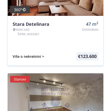
360°
2
Stara Detelinara
47
m
NOVI SAD
DVOSOBAN
ŠIFRA: #455467
€
123.600
Više o nekretnini >
Stanovi