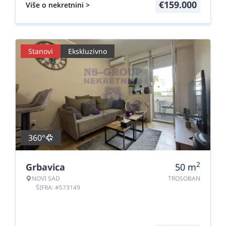
€
159.000
Više o nekretnini >
Stanovi
Ekskluzivno
360°
2
Grbavica
50
m
NOVI SAD
TROSOBAN
ŠIFRA: #573149