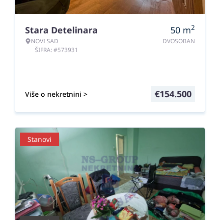
2
Stara Detelinara
50
m
NOVI SAD
DVOSOBAN
ŠIFRA: #573931
€
154.500
Više o nekretnini >
Stanovi