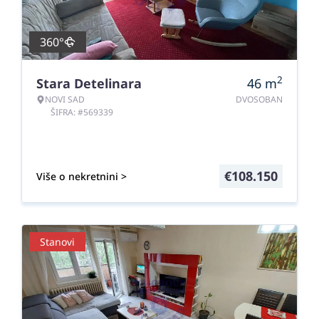
360°
2
Stara Detelinara
46
m
NOVI SAD
DVOSOBAN
ŠIFRA: #569339
€
108.150
Više o nekretnini >
Stanovi