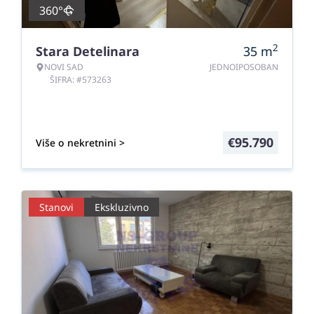
360°
2
Stara Detelinara
35
m
NOVI SAD
JEDNOIPOSOBAN
ŠIFRA: #573263
€
95.790
Više o nekretnini >
Stanovi
Ekskluzivno