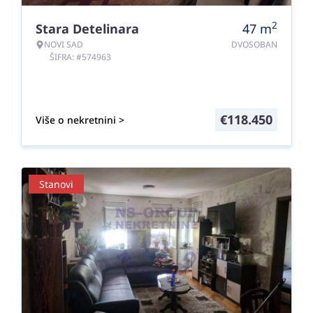
2
Stara Detelinara
47
m
NOVI SAD
DVOSOBAN
ŠIFRA: #574963
€
118.450
Više o nekretnini >
Stanovi