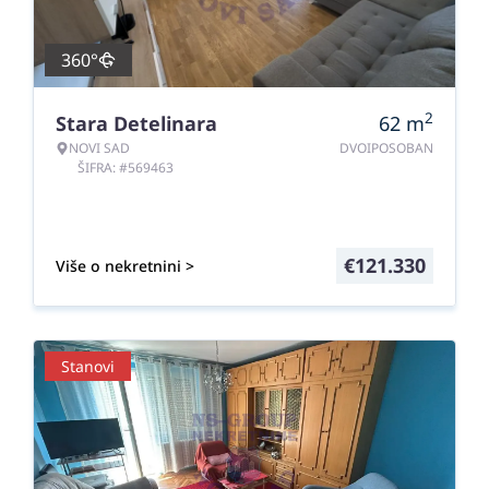
360°
2
Stara Detelinara
62
m
NOVI SAD
DVOIPOSOBAN
ŠIFRA: #569463
€
121.330
Više o nekretnini >
Stanovi