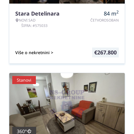
2
Stara Detelinara
84
m
NOVI SAD
ČETVOROSOBAN
ŠIFRA: #575033
€
267.800
Više o nekretnini >
Stanovi
360°