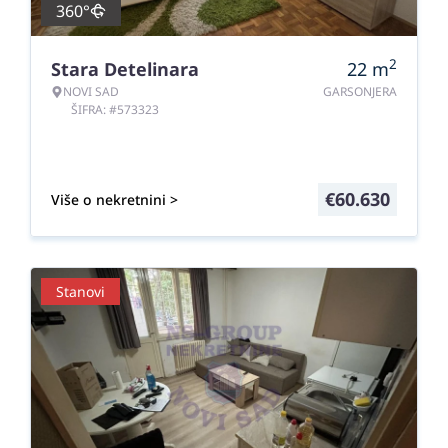
360°
2
Stara Detelinara
22
m
NOVI SAD
GARSONJERA
ŠIFRA: #573323
€
60.630
Više o nekretnini >
Stanovi