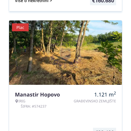
€
160.680
Više o nekretnini >
Plac
2
Manastir Hopovo
1.121
m
IRIG
GRAĐEVINSKO ZEMLJIŠTE
ŠIFRA: #574237