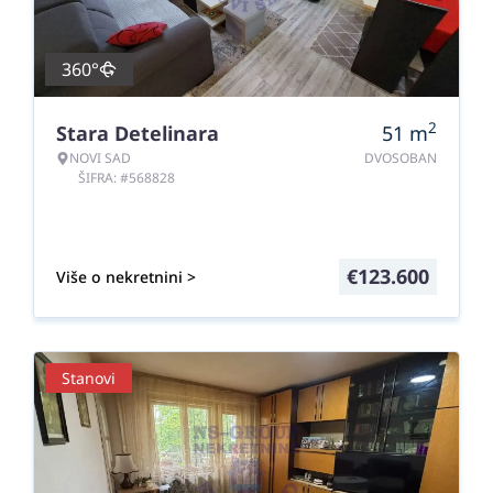
360°
2
Stara Detelinara
51
m
NOVI SAD
DVOSOBAN
ŠIFRA: #568828
€
123.600
Više o nekretnini >
Stanovi