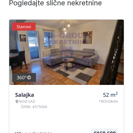
Pogledajte slične nekretnine
Stanovi
360°
2
Salajka
52
m
NOVI SAD
TROSOBAN
ŠIFRA: #575068