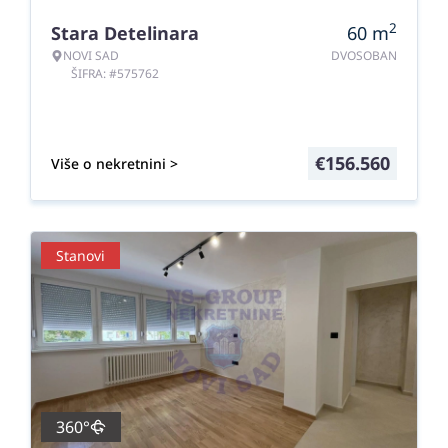
2
Stara Detelinara
60
m
NOVI SAD
DVOSOBAN
ŠIFRA: #575762
€
156.560
Više o nekretnini >
Stanovi
360°