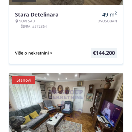
2
Stara Detelinara
49
m
NOVI SAD
DVOSOBAN
ŠIFRA: #572864
€
144.200
Više o nekretnini >
Stanovi