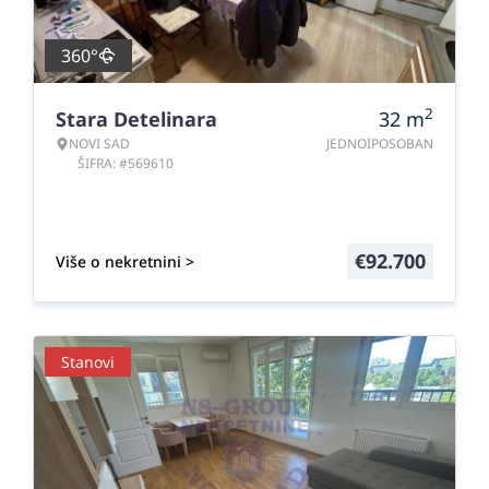
360°
2
Stara Detelinara
32
m
NOVI SAD
JEDNOIPOSOBAN
ŠIFRA: #569610
€
92.700
Više o nekretnini >
Stanovi