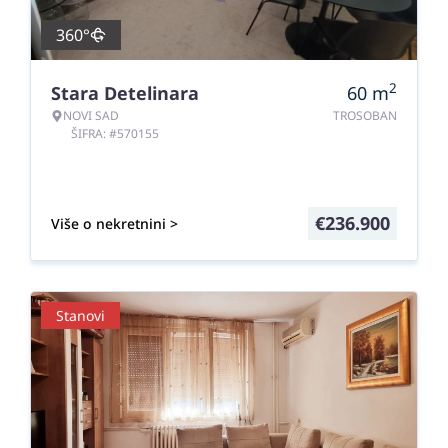
360°
2
Stara Detelinara
60
m
NOVI SAD
TROSOBAN
ŠIFRA: #570155
€
236.900
Više o nekretnini >
Stanovi