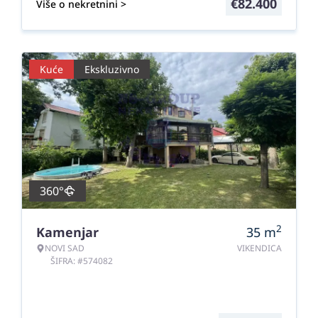
€
82.400
Više o nekretnini >
Kuće
Ekskluzivno
360°
2
Kamenjar
35
m
NOVI SAD
VIKENDICA
ŠIFRA: #574082