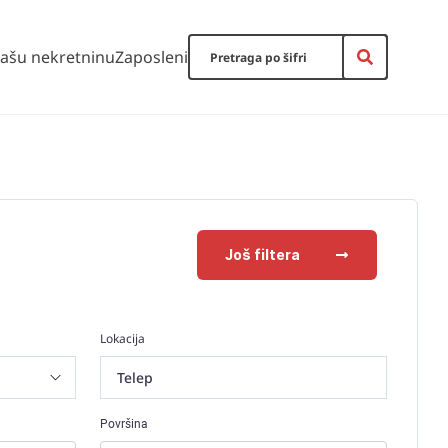
vašu nekretninu
Zaposleni
Još filtera
Lokacija
Telep
Površina