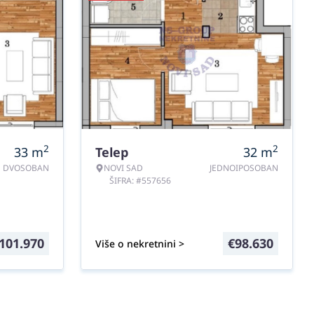
2
2
33
m
Telep
32
m
DVOSOBAN
NOVI SAD
JEDNOIPOSOBAN
ŠIFRA: #557656
101.970
€
98.630
Više o nekretnini >