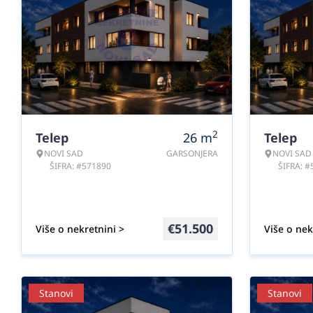
2
Telep
26
m
Telep
NOVI SAD
GARSONJERA
NOVI SAD
ŠIFRA: #571890
ŠIFRA: 
€
51.500
Više o nekretnini >
Više o nek
Stanovi
Stanovi