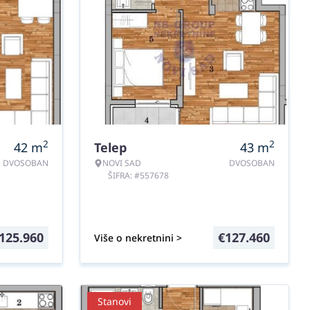
2
2
42
m
Telep
43
m
DVOSOBAN
NOVI SAD
DVOSOBAN
ŠIFRA: #557678
125.960
€
127.460
Više o nekretnini >
Stanovi