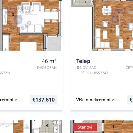
2
46
m
Telep
DVOSOBAN
NOVI SAD
ČET
#557710
ŠIFRA: #557747
€
137.610
€
retnini >
Više o nekretnini >
Stanovi