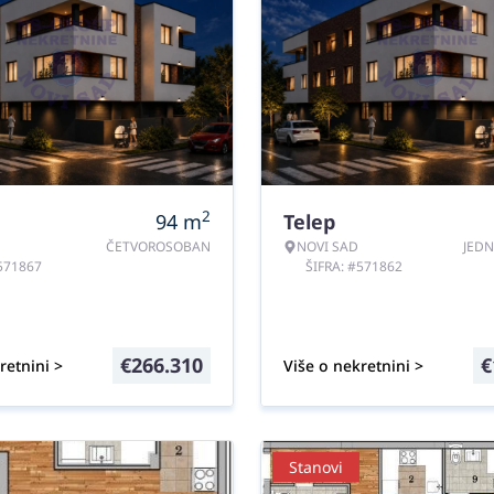
2
94
m
Telep
ČETVOROSOBAN
NOVI SAD
JED
#571867
ŠIFRA: #571862
€
266.310
€
retnini >
Više o nekretnini >
Stanovi