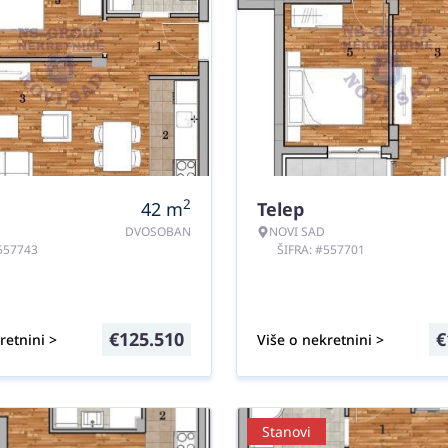
2
42
m
Telep
DVOSOBAN
NOVI SAD
#557743
ŠIFRA: #557701
€
125.510
€
retnini >
Više o nekretnini >
Stanovi