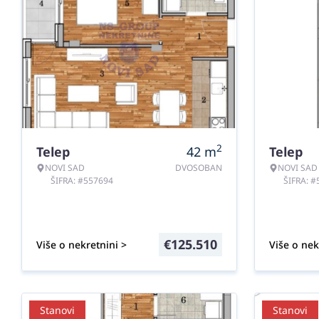
2
Telep
42
m
Telep
NOVI SAD
DVOSOBAN
NOVI SAD
ŠIFRA: #557694
ŠIFRA: 
€
125.510
Više o nekretnini >
Više o nek
Stanovi
Stanovi