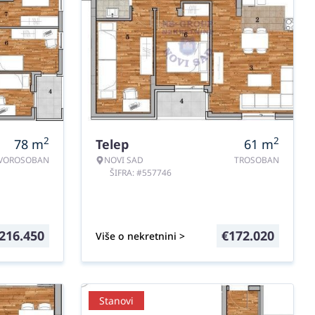
2
2
78
m
Telep
61
m
VOROSOBAN
NOVI SAD
TROSOBAN
ŠIFRA: #557746
216.450
€
172.020
Više o nekretnini >
Stanovi