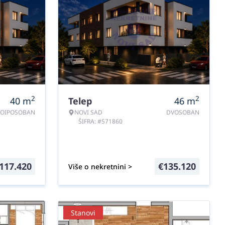
2
2
40
m
Telep
46
m
NOIPOSOBAN
NOVI SAD
DVOSOBAN
ŠIFRA: #571860
117.420
€
135.120
Više o nekretnini >
Stanovi