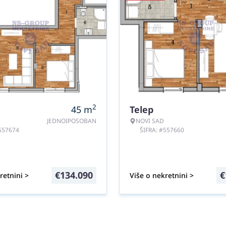
2
45
m
Telep
JEDNOIPOSOBAN
NOVI SAD
#557674
ŠIFRA: #557660
€
134.090
€
retnini >
Više o nekretnini >