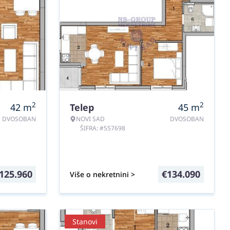
2
2
42
m
Telep
45
m
DVOSOBAN
NOVI SAD
DVOSOBAN
ŠIFRA: #557698
125.960
€
134.090
Više o nekretnini >
Stanovi