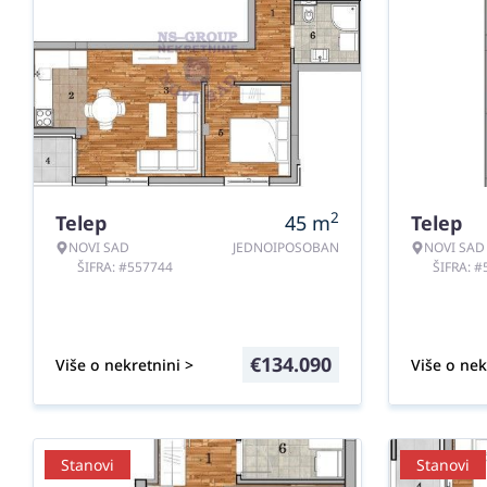
2
Telep
45
m
Telep
NOVI SAD
JEDNOIPOSOBAN
NOVI SAD
ŠIFRA: #557744
ŠIFRA: 
€
134.090
Više o nekretnini >
Više o nek
Stanovi
Stanovi