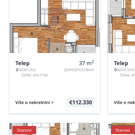
2
Telep
37
m
Telep
NOVI SAD
JEDNOIPOSOBAN
NOVI SAD
ŠIFRA: #557745
ŠIFRA: 
€
112.330
Više o nekretnini >
Više o nek
Stanovi
Stanovi