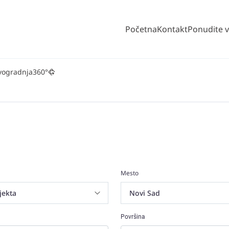
Početna
Kontakt
Ponudite 
vogradnja
360°
Mesto
Površina