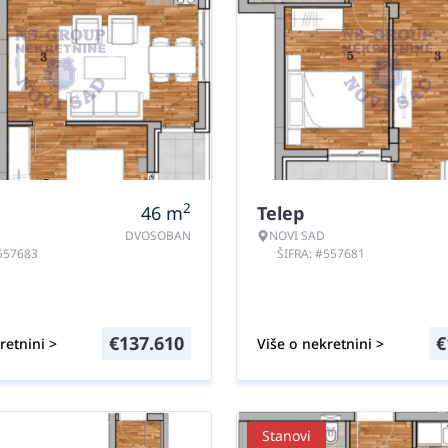
2
46
m
Telep
DVOSOBAN
NOVI SAD
#557683
ŠIFRA: #557681
€
137.610
€
retnini >
Više o nekretnini >
Stanovi