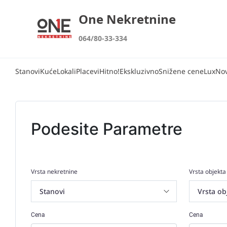
One Nekretnine
064/80-33-334
Stanovi
Kuće
Lokali
Placevi
Hitno!
Ekskluzivno
Snižene cene
Lux
No
Podesite Parametre
Vrsta nekretnine
Vrsta objekta
Cena
Cena