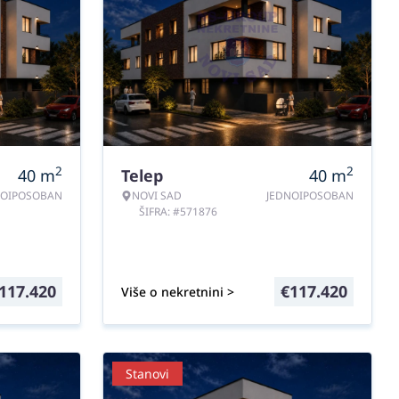
2
2
40
m
Telep
40
m
NOIPOSOBAN
NOVI SAD
JEDNOIPOSOBAN
ŠIFRA: #571876
117.420
€
117.420
Više o nekretnini >
Stanovi