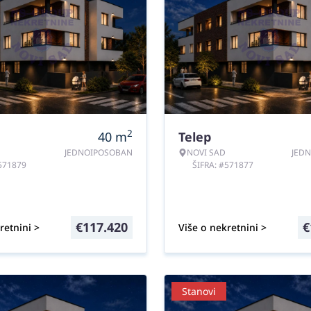
2
40
m
Telep
JEDNOIPOSOBAN
NOVI SAD
JED
#571879
ŠIFRA: #571877
€
117.420
€
retnini >
Više o nekretnini >
Stanovi