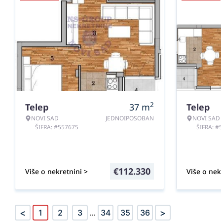
2
Telep
37
m
Telep
NOVI SAD
JEDNOIPOSOBAN
NOVI SAD
ŠIFRA: #557675
ŠIFRA: 
€
112.330
Više o nekretnini >
Više o nek
<
>
1
2
3
...
34
35
36