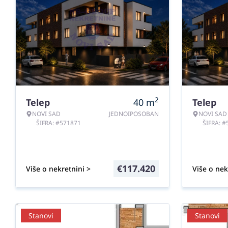
2
Telep
40
m
Telep
NOVI SAD
JEDNOIPOSOBAN
NOVI SAD
ŠIFRA: #571871
ŠIFRA: 
€
117.420
Više o nekretnini >
Više o nek
Stanovi
Stanovi