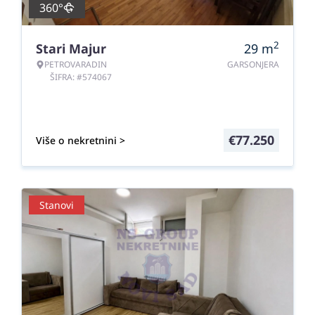
360°
2
Stari Majur
29
m
PETROVARADIN
GARSONJERA
ŠIFRA: #574067
€
77.250
Više o nekretnini >
Stanovi