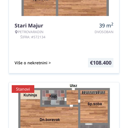
2
Stari Majur
39
m
PETROVARADIN
DVOSOBAN
ŠIFRA: #572134
€
108.400
Više o nekretnini >
Stanovi