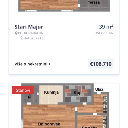
2
Stari Majur
39
m
PETROVARADIN
DVOSOBAN
ŠIFRA: #572135
€
108.710
Više o nekretnini >
Stanovi