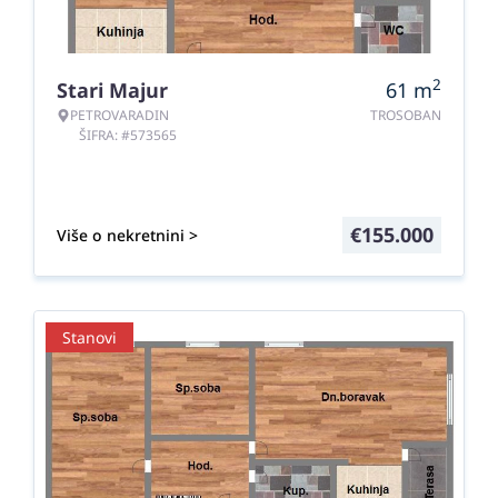
2
Stari Majur
61
m
PETROVARADIN
TROSOBAN
ŠIFRA: #573565
€
155.000
Više o nekretnini >
Stanovi