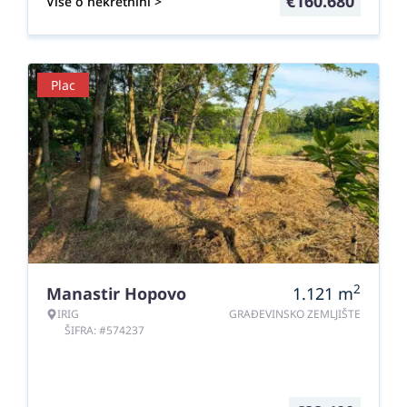
€
160.680
Više o nekretnini >
Plac
2
Manastir Hopovo
1.121
m
IRIG
GRAĐEVINSKO ZEMLJIŠTE
ŠIFRA: #574237