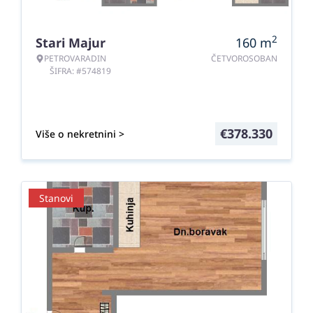
2
Stari Majur
160
m
PETROVARADIN
ČETVOROSOBAN
ŠIFRA: #574819
€
378.330
Više o nekretnini >
Stanovi