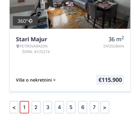
360°
2
Stari Majur
36
m
PETROVARADIN
DVOSOBAN
ŠIFRA: #570274
€
115.900
Više o nekretnini >
<
>
1
2
3
4
5
6
7