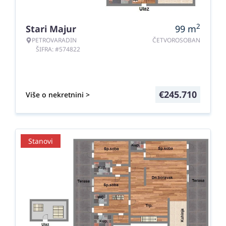
2
Stari Majur
99
m
PETROVARADIN
ČETVOROSOBAN
ŠIFRA: #574822
€
245.710
Više o nekretnini >
Stanovi