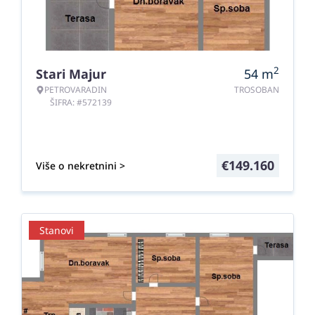
2
Stari Majur
54
m
PETROVARADIN
TROSOBAN
ŠIFRA: #572139
€
149.160
Više o nekretnini >
Stanovi