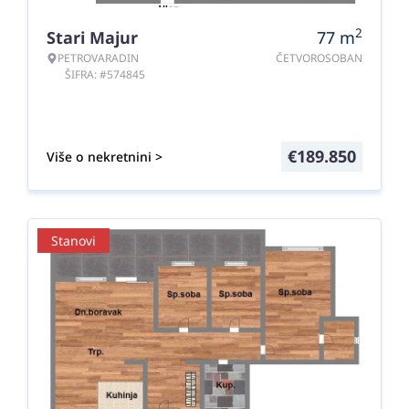
2
Stari Majur
77
m
PETROVARADIN
ČETVOROSOBAN
ŠIFRA: #574845
€
189.850
Više o nekretnini >
Stanovi