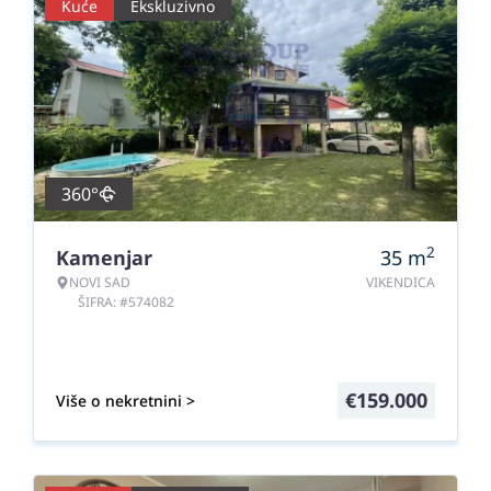
Kuće
Ekskluzivno
360°
2
Kamenjar
35
m
NOVI SAD
VIKENDICA
ŠIFRA: #574082
€
159.000
Više o nekretnini >