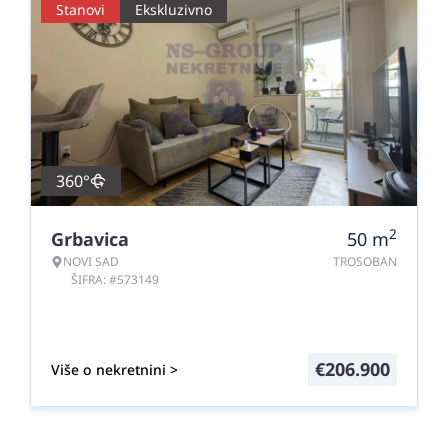
Stanovi
Ekskluzivno
360°
2
Grbavica
50
m
NOVI SAD
TROSOBAN
ŠIFRA: #573149
€
206.900
Više o nekretnini >