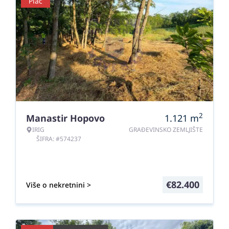
Plac
2
Manastir Hopovo
1.121
m
IRIG
GRAĐEVINSKO ZEMLJIŠTE
ŠIFRA: #574237
€
82.400
Više o nekretnini >