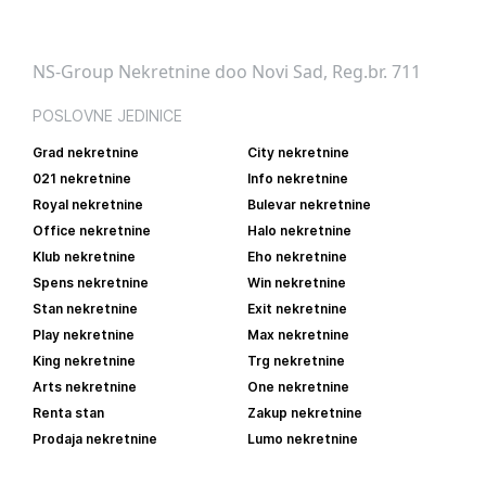
NS-Group Nekretnine doo Novi Sad, Reg.br. 711
POSLOVNE JEDINICE
Grad nekretnine
City nekretnine
021 nekretnine
Info nekretnine
Royal nekretnine
Bulevar nekretnine
Office nekretnine
Halo nekretnine
Klub nekretnine
Eho nekretnine
Spens nekretnine
Win nekretnine
Stan nekretnine
Exit nekretnine
Play nekretnine
Max nekretnine
King nekretnine
Trg nekretnine
Arts nekretnine
One nekretnine
Renta stan
Zakup nekretnine
Prodaja nekretnine
Lumo nekretnine