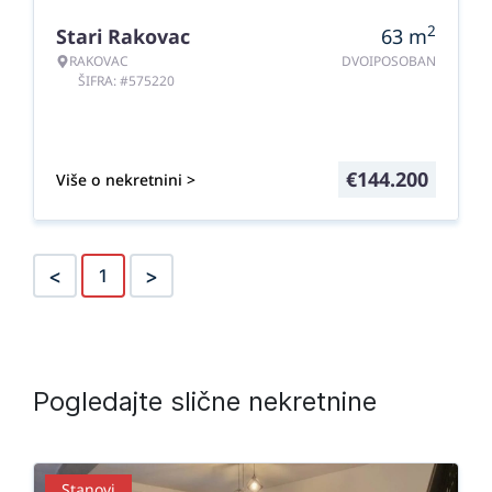
2
Stari Rakovac
63
m
RAKOVAC
DVOIPOSOBAN
ŠIFRA: #575220
€
144.200
Više o nekretnini >
<
>
1
Pogledajte slične nekretnine
Stanovi