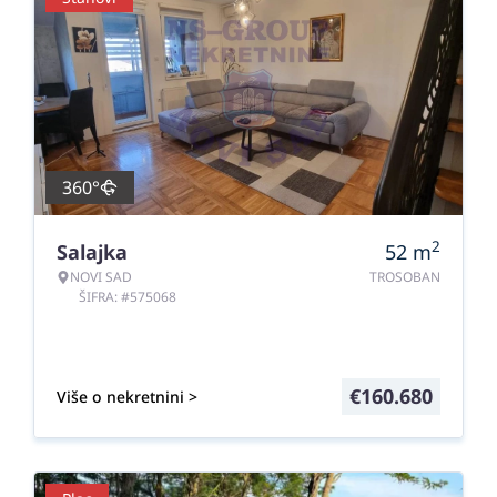
360°
2
Salajka
52
m
NOVI SAD
TROSOBAN
ŠIFRA: #575068
€
160.680
Više o nekretnini >