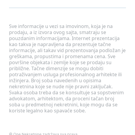
Sve informacije u vezi sa imovinom, koja je na
prodaju, a iz izvora ovog sajta, smatraju se
pouzdanim informacijama. Internet prezentacija
kao takva je napravljena da prezentuje tačne
informacije, ali takav vid prezentovanja podložan je
greškama, propustima i promenama cena. Sve
površine objekata i zemlje koje se prodaju su
približne. Tačne dimenzije se mogu dobiti
potraživanjem usluga profesionalnog arhitekte ili
inžinjera. Broj soba navedenih u opisima
nekretnina koje se nude nije pravni zaključak.
Svaka osoba treba da se konsultuje sa sopstvenim
advokatom, arhitektom, da proceni tačan broj
soba u predmetnoj nekretnini, koje mogu da se
koriste legalno kao spavaće sobe.
©
One Nekretnine
zadržava sva prava