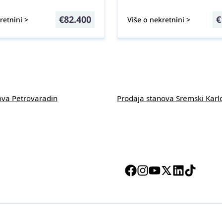
€
82.400
€
retnini >
Više o nekretnini >
ova Petrovaradin
Prodaja stanova Sremski Karl