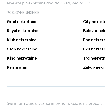
NS-Group Nekretnine doo Novi Sad, Reg.br. 711
POSLOVNE JEDINICE
Grad nekretnine
City nekret
Royal nekretnine
Bulevar nek
Klub nekretnine
Eho nekret
Stan nekretnine
Exit nekret
King nekretnine
Trg nekretn
Renta stan
Zakup nekr
Sve informacije u vezi sa imovinom, koja je na prodaju,