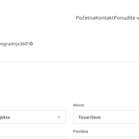
Početna
Kontakt
Ponudite 
vogradnja
360°
Mesto
Površina