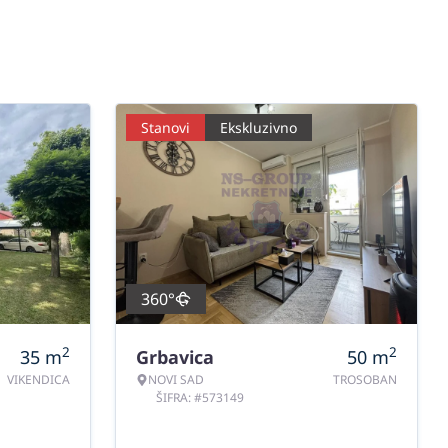
Stanovi
Ekskluzivno
360°
2
2
35
m
Grbavica
50
m
VIKENDICA
NOVI SAD
TROSOBAN
ŠIFRA: #573149