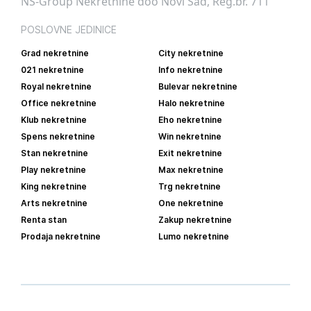
NS-Group Nekretnine doo Novi Sad, Reg.br. 711
POSLOVNE JEDINICE
Grad nekretnine
City nekretnine
021 nekretnine
Info nekretnine
Royal nekretnine
Bulevar nekretnine
Office nekretnine
Halo nekretnine
Klub nekretnine
Eho nekretnine
Spens nekretnine
Win nekretnine
Stan nekretnine
Exit nekretnine
Play nekretnine
Max nekretnine
King nekretnine
Trg nekretnine
Arts nekretnine
One nekretnine
Renta stan
Zakup nekretnine
Prodaja nekretnine
Lumo nekretnine