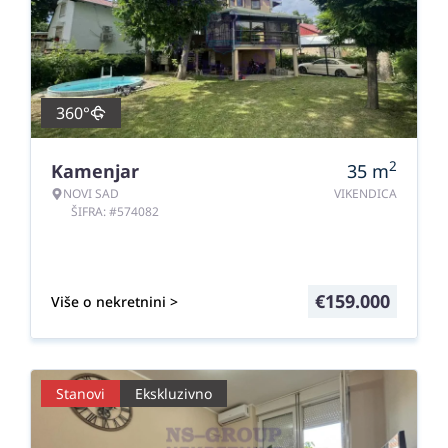
360°
2
Kamenjar
35
m
NOVI SAD
VIKENDICA
ŠIFRA: #574082
€
159.000
Više o nekretnini >
Stanovi
Ekskluzivno