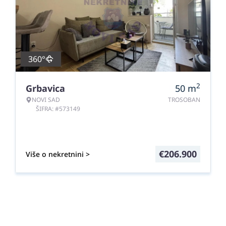
360°
2
Grbavica
50
m
NOVI SAD
TROSOBAN
ŠIFRA: #573149
€
206.900
Više o nekretnini >