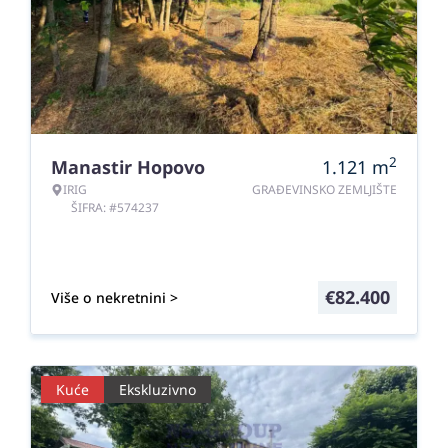
2
Manastir Hopovo
1.121
m
IRIG
GRAĐEVINSKO ZEMLJIŠTE
ŠIFRA: #574237
€
82.400
Više o nekretnini >
Kuće
Ekskluzivno