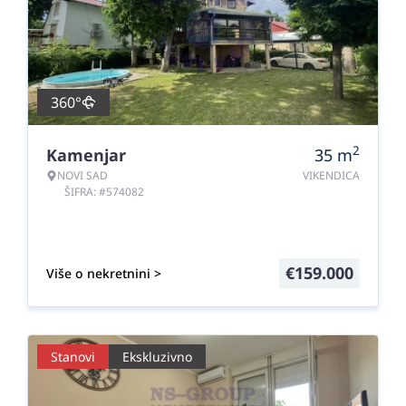
360°
2
Kamenjar
35
m
NOVI SAD
VIKENDICA
ŠIFRA: #574082
€
159.000
Više o nekretnini >
Stanovi
Ekskluzivno