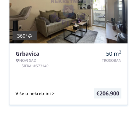
360°
2
Grbavica
50
m
NOVI SAD
TROSOBAN
ŠIFRA: #573149
€
206.900
Više o nekretnini >