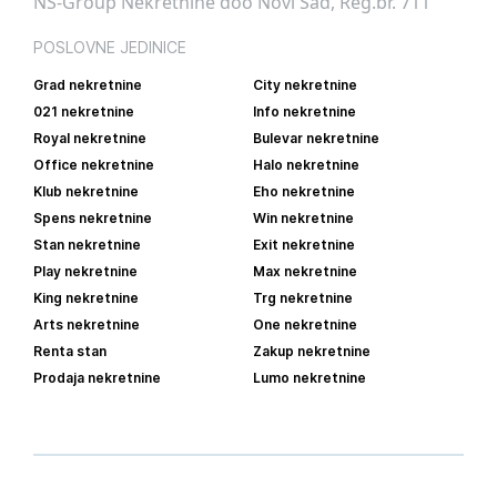
NS-Group Nekretnine doo Novi Sad, Reg.br. 711
POSLOVNE JEDINICE
Grad nekretnine
City nekretnine
021 nekretnine
Info nekretnine
Royal nekretnine
Bulevar nekretnine
Office nekretnine
Halo nekretnine
Klub nekretnine
Eho nekretnine
Spens nekretnine
Win nekretnine
Stan nekretnine
Exit nekretnine
Play nekretnine
Max nekretnine
King nekretnine
Trg nekretnine
Arts nekretnine
One nekretnine
Renta stan
Zakup nekretnine
Prodaja nekretnine
Lumo nekretnine