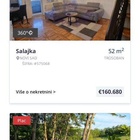
360°
2
Salajka
52
m
NOVI SAD
TROSOBAN
ŠIFRA: #575068
€
160.680
Više o nekretnini >
Plac