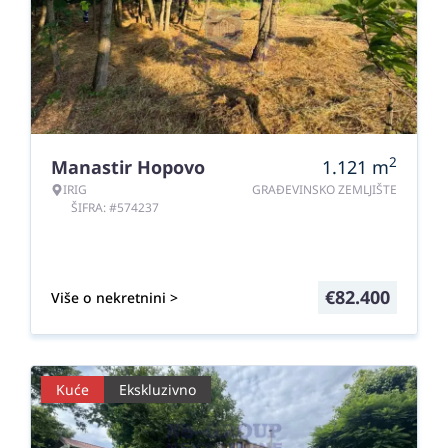
2
Manastir Hopovo
1.121
m
IRIG
GRAĐEVINSKO ZEMLJIŠTE
ŠIFRA: #574237
€
82.400
Više o nekretnini >
Kuće
Ekskluzivno